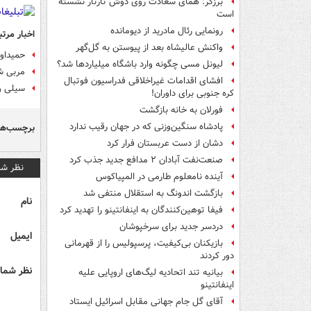
برزگر: همای سعادت روی دوش تارتار نشسته
است
رونمایی رئال مادرید از دیومانده
اخبار مرتب
واکنش عالیشاه بعد از پیوستن به گل‌گهر
حمیداو
لیونل مسی چگونه وارد باشگاه میلیاردها شد؟
مربی شه
افشای اقدامات غیراخلاقی فدراسیون فوتبال
سیلی و
کره جنوبی برای داوران!
فورلان به خانه بازگشت
پادشاه سنگین‌وزنی که در جهان رقیب ندارد
برچسب‌ها
دشان از دست عربستان فرار کرد
صنعت‌نفت آبادان ۲ مدافع جدید جذب کرد
نظر شم
آینده نامعلوم طارمی در المپیاکوس
بازگشت اندونگ به استقلال منتفی شد
نام
فیفا توهین‌کنندگان به اینفانتینو را تهدید کرد
دردسر جدید برای سرخپوشان
ایمیل
بازیکنان بی‌کیفیت، پرسپولیس را از قهرمانی
دور کردند
نظر شما 
بیانیه تند اتحادیه لیگ‌های اروپایی علیه
اینفانتینو
آقای گل جام جهانی مقابل اسرائیل ایستاد