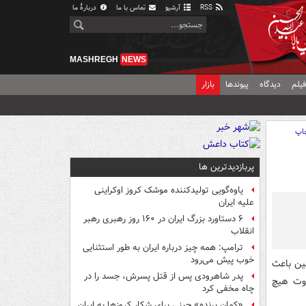
RSS
آرشیو
تماس با ما
دربارهٔ ما
MASHREGH
NEWS
یلم
دیدگاه
پیوندها
بازار
اپ
پربازدیدترین ها
یاوه‌گویی تولیدکننده موشک کروز اوکراینی
علیه ایران
۶ دستاورد بزرگ ایران در ۱۶۰ روز رهبری رهبر
انقلاب
ترامپ: همه چیز درباره ایران به طور استثنایی
خوب پیش می‌رود
ین باعث
پدر شاهرودی پس از قتل پسرش، جسد را در
اوت هیچ
چاه مخفی کرد
«کمانِ پرنده» چینی برای شکار کروزها به ایران