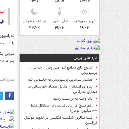
۱۲:۱۰
۰۵:۱۷
۰۳:۴۲
بیش
فی
غروب خورشید
اذان مغرب
نیمه‌شب شرعی
۲۳:۲۲
۱۹:۲۳
۱۹:۰۳
فدراسیون 
را در رد
قبرس یکی
تازه های ورزش
زمینه هش
شروع تلخ مدافع تیم ملی پس از جدایی از
پرسپولیس
منبع: ایس
هشدار سرمربی پرسپولیس به جاسوس تیم
پیروزی استقلال مقابل همنام خوزستانی در
دیداری تدارکاتی
دانا وایت به بن‌بست رسید
رقم فسخ قرارداد رضاییان با استقلال فقط
۱۰۰میلیون تومان!
ثبت سالروز شکست انگلیس در تقویم فوتبال
آرژانتین