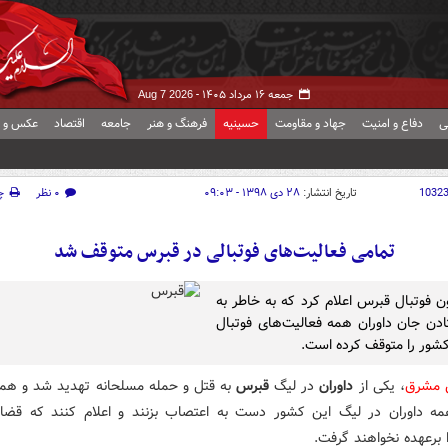
جمعه ۱۶ مرداد ۱۴۰۵ -
Aug 7 2026
ی
دفاع و امنیت
جهاد و مقاومت
حسینیه
فرهنگ و هنر
جامعه
اقتصاد
عکس و ف
1032
تاریخ انتشار:
۲۸ دی ۱۳۹۸ - ۰۹:۰۳
۰ نظر
چ
تمامی فعالیت‌های فوتبالی در قبرس متوقف شد
ن فوتبال قبرس اعلام کرد که به خاطر به
ادن جان داوران همه فعالیت‌های فوتبال
کشور را متوقف کرده است.
ش مشرق
، یکی از
داوران
در لیگ
قبرس
به قتل و حمله مسلحانه تهدید شد و هم
ه داوران در لیگ این کشور دست به اعتصاب بزنند و اعلام کنند که قض
 برعهده نخواهند گرفت.