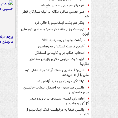
هرو رنار سرمربی ساحل عاج شد
علی نعمتی شاگرد دژاگه در لیگ ستارگان قطر
شد
ونگر هم پشت اینفانتینو را خالی کرد
تورنمنت چهار جانبه در بصره با حضور تیم ملی
ایران
پرچم سیاه
بازگشت والیبال روسیه به VNL
همچنان در
آخرین فرصت استقلال به رضاییان
انتخاب جذاب برای کاپیتانی استقلال
قرارداد یک میلیون دلاری بازیکن صدهزار
دلاری!
علوی: قلعه‌نویی هفته آینده برنامه‌های تیم
ملی را ارائه می‌دهد
تراِشتگن دروازه‌بان جدید آژاکس شد
واکنش فدراسیون به احتمال انتخاب جانشین
برای قلعه‌نویی
اعلام رای کمیته استیناف در پرونده دیدار
گل‌گهر و چادرملو
واکنش فیفا به درخواست کمک اینفانتینو از
ترامپ