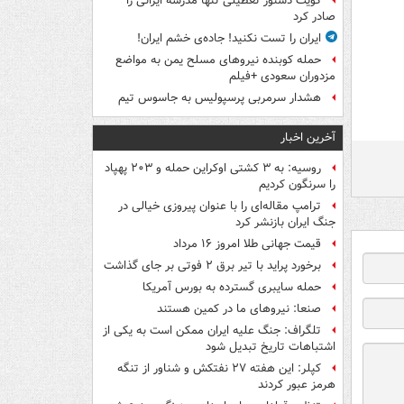
کویت دستور تعطیلی تنها مدرسه ایرانی را
صادر کرد
ایران را تست نکنید! جاده‌ی خشم ایران!
حمله کوبنده نیروهای مسلح یمن به مواضع
مزدوران سعودی +فیلم
هشدار سرمربی پرسپولیس به جاسوس تیم
آخرین اخبار
روسیه: به ۳ کشتی اوکراین حمله و ۲۰۳ پهپاد
را سرنگون کردیم
ترامپ مقاله‌ای را با عنوان پیروزی خیالی در
جنگ ایران بازنشر کرد
قیمت جهانی طلا امروز ۱۶ مرداد
برخورد پراید با تیر برق ۲ فوتی بر جای گذاشت
حمله سایبری گسترده به بورس آمریکا
صنعا: نیروهای ما در کمین‌ هستند
تلگراف: جنگ علیه ایران ممکن است به یکی از
اشتباهات تاریخ تبدیل شود
کپلر: این هفته ۲۷ نفتکش و شناور از تنگه
هرمز عبور کردند