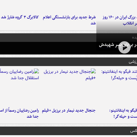
۶ دستاورد بزرگ ایران در ۱۶۰ روز
شرط جدید برای بازنشستگی اعلام
کالابرگ ۳ گروه شارژ شد
ر انقلاب
شد
ده
در بر پای پسر شهیدش
رزشی
یگو به اینفانتینو:
جنجال جدید نیمار در برزیل +فیلم
رامین رضاییان رسماً از اس
ست‌ و حیله‌گر!
جدا شد
عکس