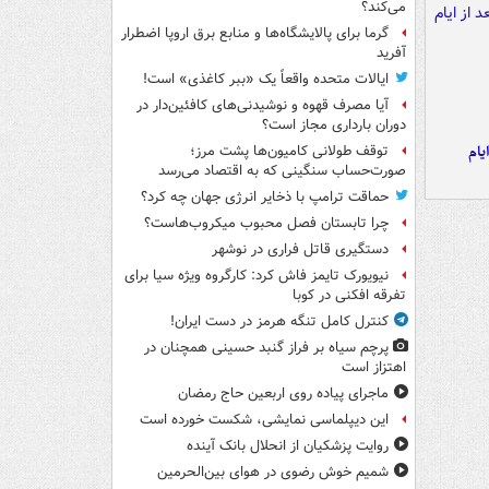
می‌کند؟
گرما برای پالایشگاه‌ها و منابع برق اروپا اضطرار
آفرید
ایالات متحده واقعاً یک «ببر کاغذی» است!
آیا مصرف قهوه و نوشیدنی‌های کافئین‌دار در
دوران بارداری مجاز است؟
یام
توقف طولانی کامیون‌ها پشت مرز؛
صورت‌حساب سنگینی که به اقتصاد می‌رسد
حماقت ترامپ با ذخایر انرژی جهان چه کرد؟
چرا تابستان فصل محبوب میکروب‌هاست؟
دستگیری قاتل فراری در نوشهر
نیویورک تایمز فاش کرد: کارگروه ویژه سیا برای
تفرقه افکنی در کوبا
کنترل کامل تنگه هرمز در دست ایران!
پرچم سیاه بر فراز گنبد حسینی همچنان در
اهتزاز است
ماجرای پیاده روی اربعین حاج رمضان
این دیپلماسی نمایشی، شکست خورده است
روایت پزشکیان از انحلال بانک آینده
شمیم خوش رضوی در هوای بین‌الحرمین