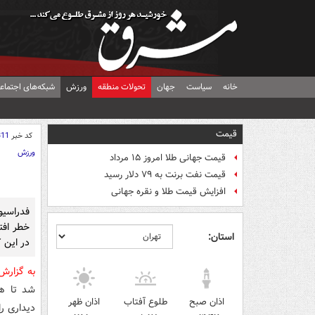
خانه
سیاست
جهان
تحولات منطقه
ورزش
شبکه‌های اجتماع
قیمت
کد خبر
311
ورزش
قیمت جهانی طلا امروز ۱۵ مرداد
قیمت نفت برنت به ۷۹ دلار رسید
افزایش قیمت طلا و نقره جهانی
فدراسیو
خطر افت
استان:
در این 
به گزار
شد تا هم
اذان صبح
طلوع آفتاب
اذان ظهر
دیداری را