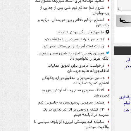
تنظیم قولنامه برای اسناد سبزرنگ ممنوع شد
شروع تلخ مدافع تیم ملی پس از جدایی از
پرسپولیس
امضای توافق دفاعی بین عربستان، ترکیه و
پاکستان
۱۰ خوشحالی گل زودتر از موعد
ایتالیا خرید رادار اسرائیلی را متوقف کرد
واردات نفت آمریکا از عربستان صفر شد
محسن رضایی: اجازه باز شدن مسیر دوم در
تنگه هرمز را نخواهیم داد
درخواست عامری برای تعویق عملیات
انتقام‌جویانه علیه عربستان
دستور ترامپ برای تحقیق درباره چگونگی
افشای کمبود تسلیحات
ائتلاف سعودی مدعی حمله ارتش یمن به
نجران شد
یراندازی
فیلم
هشدار سرمربی پرسپولیس به جاسوس تیم
۲۲ کشته و زخمی بر اثر تیراندازی در یک
مدرسه در تایلند+ فیلم
سامانه ضد موشکی لیزری؛ از بلوف سیاسی تا
واقعیت میدانی