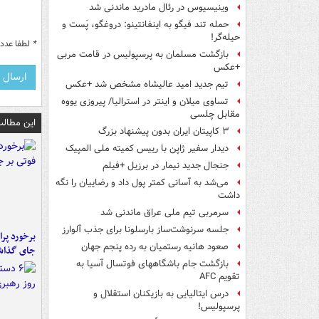
وینیسیوس در رئال مادرید ماندنی شد
حمله تند فیگو به اینفانتینو: دروغگو، پَست‌ و
حیله‌گر!
*
لطفا عدد م
بازگشت مسلمان به پرسپولیس در قامت مربی
+عکس
تیم جدید امید عالیشاه مشخص شد +عکس
تساوی میلان و اینتر در استرالیا/ پیروزی یووه
مقابل چلسی
این مطالب
۳ کاپیتان ایران بدون پیشنهاد بزرگ
دیدار سفیر ژاپن با رییس کمیته ملی المپیک
جنجال جدید نیمار در برزیل +فیلم
می‌شد به آسانی کمتر پول داد و رضاییان را نگه
داشت
سرمربی تیم ملی عراق ماندنی شد
جلسه سرنوشت‌ساز بارسلونا برای جذب آلوارز
صعود هانیه رستمیان به رده پنجم جهان
جای گذا
بازگشت جام باشگاههای فوتسال آسیا به
تقویم AFC
درس ایتالیایی‌ به بازیکنان استقلال و
پرسپولیس!