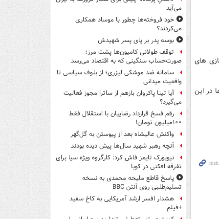
می‌آید
خود فروخته‌ها چطور با موساد همکاری
می‌کردند؟
بوسه‌ پدر بر پای پسر شهیدش
توقف طولانی کامیون‌ها پشت مرز؛
بازی های
صورت‌حساب سنگینی که به اقتصاد می‌رسد
سامانه ضد موشکی لیزری؛ از بلوف سیاسی تا
واقعیت میدانی
 در این
آیا تینا پاکروان بازهم از ساترا مجوز فعالیت
می‌گیرد؟
رقم فسخ قرارداد رضاییان با استقلال فقط
۱۰۰میلیون تومان!
واکنش عالیشاه بعد از پیوستن به گل‌گهر
آنچه رهبر شهید سال‌ها پیش دیده بودند
نیویورک تایمز فاش کرد: کارگروه ویژه سیا برای
تفرقه افکنی در کوبا
پاسخ قاطع ملیحه محمدی به نسخه
تسلیم‌طلبی روی آنتن BBC
هشدار افسر ارشد آمریکایی به کاخ سفید
+فیلم