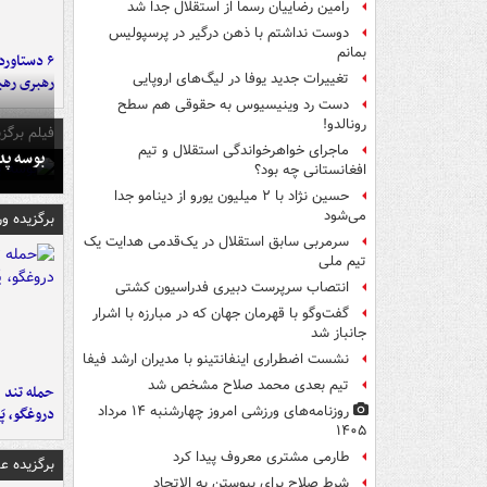
رامین رضاییان رسماً از استقلال جدا شد
دوست نداشتم با ذهن درگیر در پرسپولیس
بمانم
تغییرات جدید یوفا در لیگ‌های اروپایی
رهبری رهب
دست رد وینیسیوس به حقوقی هم سطح
رونالدو!
فیلم برگزی
ماجرای خواهرخواندگی استقلال و تیم
بوسه‌ پ
افغانستانی چه بود؟
حسین نژاد با ۲ میلیون یورو از دینامو جدا
می‌شود
برگزیده و
سرمربی سابق استقلال در یک‌قدمی هدایت یک
تیم ملی
انتصاب سرپرست دبیری فدراسیون کشتی
گفت‌وگو با قهرمان جهان که در مبارزه با اشرار
جانباز شد
نشست اضطراری اینفانتینو با مدیران ارشد فیفا
تیم بعدی محمد صلاح مشخص شد
حمله تند ف
روزنامه‌های ورزشی امروز چهارشنبه ۱۴ مرداد
دروغگو، پَ
۱۴۰۵
طارمی مشتری معروف پیدا کرد
برگزیده 
شرط صلاح برای پیوستن به الاتحاد