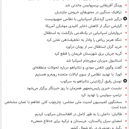
وینگر آفریقایی پرسپولیس ماندنی شد
ترافیک سنگین در محورهای خروجی مازندران
درگیر شدن گردشگر اسپانیایی با نظامی صهیونیست
گزارشی دیگر از کاهش ذخایر کلیدی موشکی آمریکا
دروازه‌بان اسپانیایی در یک‌قدمی بازگشت به استقلال
تنگه هرمز ریاض را وادار به تخفیف‌دهی نفتی کرد
خرید گران استقلال سر از یونان درآورد
گربه جریان برق شهرستان فریمان را قطع کرد
استانبول میزبان سوپرجام اسپانیا شد
گفت وگوی تلفنی مودی و نتانیاهو درباره تحولات منطقه‌ای
کوبا: با تهدید نظامی از سوی ایالات متحده روبه‌رو هستیم
توسل رفیق آرژانتینی نتانیاهو به سرکوب
نشست خبری رئیس‌جمهور همزمان با روز خبرنگار برگزار می‌شود
ترامپ سوئیس را تهدید کرد
سخنگوی کمیسیون امنیت ملی مجلس: چارچوب کلی تفاهم با عمان مشخص
شده است
طالبان: داعش را به طور کامل در افغانستان سرکوب کردیم
امضای سران پاکستان، عربستان و ترکیه برای «دفاع جمعی»
رگبار و رعدوبرق در راه شمال کشور