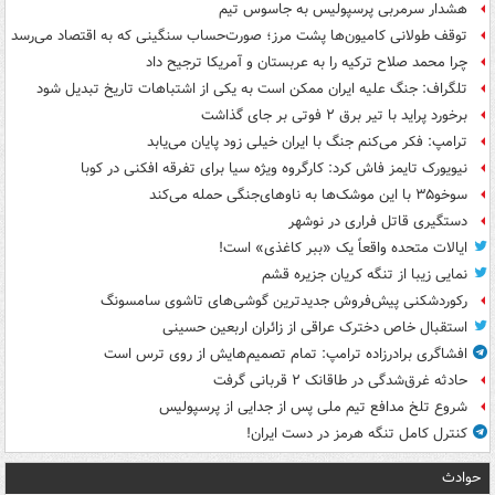
هشدار سرمربی پرسپولیس به جاسوس تیم
توقف طولانی کامیون‌ها پشت مرز؛ صورت‌حساب سنگینی که به اقتصاد می‌رسد
چرا محمد صلاح ترکیه را به عربستان و آمریکا ترجیح داد
تلگراف: جنگ علیه ایران ممکن است به یکی از اشتباهات تاریخ تبدیل شود
برخورد پراید با تیر برق ۲ فوتی بر جای گذاشت
ترامپ: فکر می‌کنم جنگ با ایران خیلی زود پایان می‌یابد
نیویورک تایمز فاش کرد: کارگروه ویژه سیا برای تفرقه افکنی در کوبا
سوخو۳۵ با این موشک‌ها به ناوهای‌جنگی حمله می‌کند
دستگیری قاتل فراری در نوشهر
ایالات متحده واقعاً یک «ببر کاغذی» است!
نمایی زیبا از تنگه کریان جزیره قشم
رکوردشکنی پیش‌فروش جدیدترین گوشی‌های تاشوی سامسونگ
استقبال خاص دخترک عراقی از زائران اربعین حسینی
افشاگری برادرزاده ترامپ: تمام تصمیم‌هایش از روی ترس است
حادثه غرق‌شدگی در طاقانک ۲ قربانی گرفت
شروع تلخ مدافع تیم ملی پس از جدایی از پرسپولیس
کنترل کامل تنگه هرمز در دست ایران!
حوادث