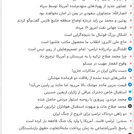
تصاویر جدید از پهپادهای منهدم‌شده آمریکا توسط سپاه
انصارالله: متجاوزان سعودی در یمن در امان نخواهند بود
پوتین و محمد بن زاید درباره اوضاع منطقه خلیج فارس گفت‌وگو کردند
قیمت جهانی نفت امروز ۱۶ مرداد
اشکال بزرگ فوتبال ما نتیجه‌گرایی است
حاج علی اکبری: انقلاب ما محصول مکتب عاشورا است
افشاگری برادرزاده ترامپ: تمام تصمیم‌هایش از روی ترس است
چرا محمد صلاح ترکیه را به عربستان و آمریکا ترجیح داد
وقوع انفجار مهیب در مسکو
دست بالای ایران در مذاکرات جاری!
عکس‌های دیده نشده از رفاقت دو فرمانده‌ موشکی
قیمت بنزین مانند موشک بالا می‌رود اما مانند پر پایین می‌آید!
استقبال خاص دخترک عراقی از زائران اربعین حسینی
محمد مرندی: پیروزی با روحیه استوار مردمی حاصل شده
محمد صلاح مات و مبهوت استقبال هواداران ترابزون اسپور
دو راهی دردناک ترامپ برای خروج از جنگ ایران
سندرز: ترامپ فاسد، آمریکا را وارد یک جنگ فاجعه بار کرده است
پاسخ تأمین‌اجتماعی به زمان پرداخت مابه‌التفاوت حقوق بازنشستگان