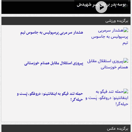
بوسه‌ پدر بر پای پسر شهیدش
برگزیده ورزشی
هشدار سرمربی پرسپولیس به جاسوس تیم
پیروزی استقلال مقابل همنام خوزستانی
حمله تند فیگو به اینفانتینو: دروغگو، پَست‌ و
حیله‌گر!
برگزیده عکس