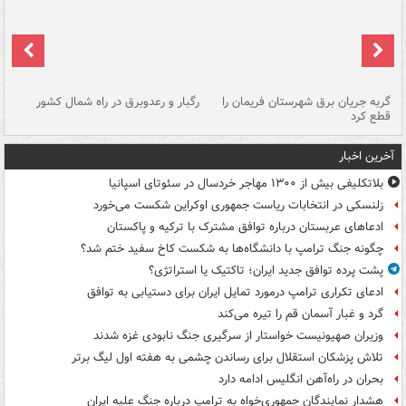
گربه جریان برق شهرستان فریمان را
رگبار و رعدوبرق در راه شمال کشور
قطع کرد
گذ
آخرین اخبار
بلاتکلیفی بیش از ۱۳۰۰ مهاجر خردسال در سئوتای اسپانیا
زلنسکی در انتخابات ریاست جمهوری اوکراین شکست می‌خورد
ادعاهای عربستان درباره توافق مشترک با ترکیه و پاکستان
چگونه جنگ ترامپ با دانشگاه‌ها به شکست کاخ سفید ختم شد؟
پشت پرده توافق جدید ایران؛ تاکتیک یا استراتژی؟
ادعای تکراری ترامپ درمورد تمایل ایران برای دستیابی به توافق
گرد و غبار آسمان قم را تیره می‌کند
وزیران صهیونیست خواستار از سرگیری جنگ نابودی غزه شدند
تلاش پزشکان استقلال برای رساندن چشمی به هفته اول لیگ برتر
بحران در راه‌آهن انگلیس ادامه دارد
هشدار نمایندگان جمهوری‌خواه به ترامپ درباره جنگ علیه ایران