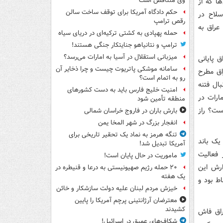
وی متناقض است
ها که از
حکم دادگاه آمریکا برای توقف ساخت سالن
لاح در
رقص ترامپ
عراق به
حمله پهپادی به کشتی ترکیه‌ای در دریای سیاه
ترامپ و نتانیاهو جنایتکار جنگی هستند!
میزبانی استقلال در آسیا به امارات می‌رسد؟
 پایانی
سامانه موشکی پاتریوت چیست و چرا ذخایر آن
اق مطرح
رو به اتمام است؟
ال فتنه
امنیت خلیج فارس باید به دست کشورهای
ارات در
منطقه تأمین شود
ست؟ راز
بارش باران در فاروج خراسان شمالی
انفجار بزرگ در شهر المخا یمن
تنگه هرمز به نماد یک تحقیر تاریخی برای
یک باند
آمریکا تبدیل شد!
 فعالیت
ماموریت در حال پایان است!
ارش این
۲۰ حمله رژیم صهیونیستی به درعا و قنیطره در
یک هفته
اط بود و
خیزش مردم لبنان علیه دولت سازشکار و خائن
معترضان آرژانتینی پرچم آمریکا را پایین
کشیدند
 عراق فاش
شکاف‌های عمیق در اسرائیل!