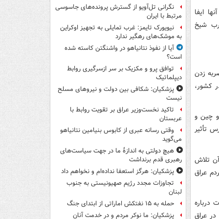
نگرانی تل‌آویو از گسترش پرونده‌های جاسوسی
ها ایفا
مرتبط با ایران
خرب شیخ
نیویورک تایمز: غرب تمایلی به تجهیز اوکراین
به موشک‌های رهگیر ندارد
آیا از نفوذ نتانیاهو در واشنگتن کاسته شده
است؟
توافق پرو و مکزیک بر سر ازسرگیری روابط
ربه زدن
دیپلماتیک
ر کشور،
پزشکیان: شکافی بین دولت و نیروهای مسلح
نیست
تاکید نخست‌وزیر عراق بر تقویت روابط با
و چین و
عربستان
س تأثیر
وقتی رسانه عبری از کابوس بنیامین نتانیاهو
می‌گوید
هیچ دولتی به اندازۀ ما در جهت سیاست‌های
آن تلاش
رهبری قدم برنداشت
پزشکیان: هرگز استعفا نداده‌ام و نخواهم داد
دم عراق
تجاوزات مجدد رژیم صهیونیستی به جنوب
لبنان
 درباره
حمله به ۱۵ نفتکش‌ اماراتی از ابتدای جنگ
در عراق
پزشکیان: ما نوکر مردم و در خدمت آنان