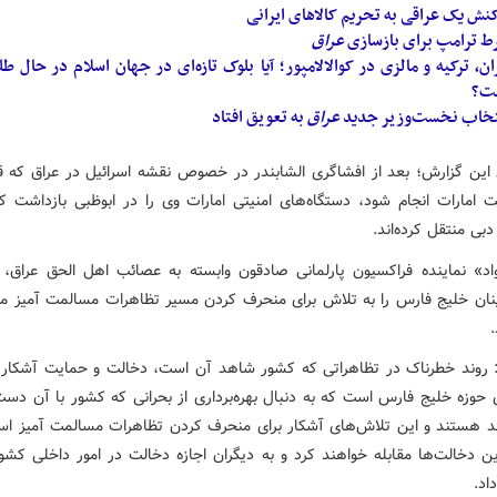
نش یک عراقی به تحریم کالاهای ایرانی
ط ترامپ برای بازسازی
عراق
ان، ترکیه و مالزی در کوالالامپور؛ آیا بلوک تازه‌ای در جهان اسلام در حال طل
ت؟
تخاب نخست‌وزیر جدید
عراق
به تعویق افتاد
این گزارش؛ بعد از افشاگری الشابندر در خصوص نقشه اسرائیل در عراق که ق
ت امارات انجام شود، دستگاه‌های امنیتی امارات وی را در ابوظبی بازداشت کر
بی منتقل کرده‌اند.
د» نماینده فراکسیون پارلمانی صادقون وابسته به عصائب اهل الحق عراق، آ
ان خلیج فارس را به تلاش برای منحرف کردن مسیر تظاهرات مسالمت آمیز مر
روند خطرناک در تظاهراتی که کشور شاهد آن است، دخالت و حمایت آشکار آ
حوزه خلیج فارس است که به دنبال بهره‌برداری از بحرانی که کشور با آن دست
ند هستند و این تلاش‌های آشکار برای منحرف کردن تظاهرات مسالمت آمیز ا
ین دخالت‌ها مقابله خواهند کرد و به دیگران اجازه دخالت در امور داخلی کشو
اد.