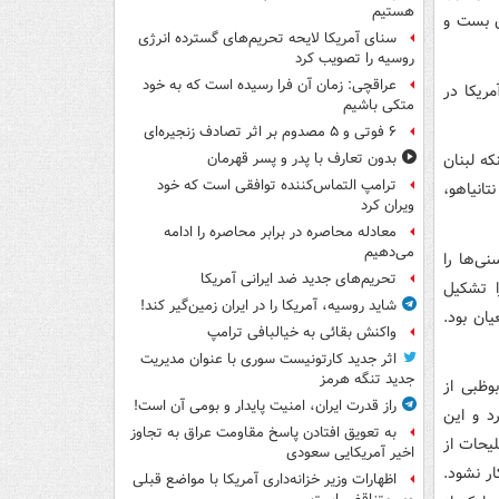
هستیم
ق بست و
سنای آمریکا لایحه تحریم‌های گسترده انرژی
روسیه را تصویب کرد
عراقچی: زمان آن فرا رسیده است که به خود
ریکا در
متکی باشیم
۶ فوتی و ۵ مصدوم بر اثر تصادف زنجیره‌ای
ه لبنان
بدون تعارف با پدر و پسر قهرمان
ترامپ التماس‌کننده توافقی است که خود
تانیاهو،
ویران کرد
معادله محاصره در برابر محاصره را ادامه
می‌دهیم
دها و سنی‌ها را
تحریم‌های جدید ضد ایرانی آمریکا
 تشکیل
شاید روسیه، آمریکا را در ایران زمین‌گیر کند!
 دادن شیعیان بود.
واکنش بقائی به خیالبافی ترامپ
اثر جدید کارتونیست سوری با عنوان مدیریت
جدید تنگه هرمز
وظبی از
راز قدرت ایران، امنیت پایدار و بومی آن است!
قدی در سال ۲۰۱۷ به عمل آورد و این
به تعویق افتادن پاسخ مقاومت عراق به تجاوز
یحات از
اخیر آمریکایی سعودی
ر نشود.
اظهارات وزیر خزانه‌داری آمریکا با مواضع قبلی