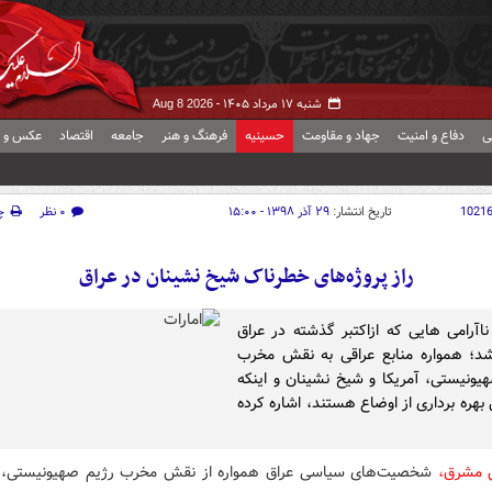
شنبه ۱۷ مرداد ۱۴۰۵ -
Aug 8 2026
ی
دفاع و امنیت
جهاد و مقاومت
حسینیه
فرهنگ و هنر
جامعه
اقتصاد
عکس و ف
1021
تاریخ انتشار:
۲۹ آذر ۱۳۹۸ - ۱۵:۰۰
۰ نظر
چ
راز پروژه‌های خطرناک شیخ نشینان در عراق
اآرامی هایی که ازاکتبر گذشته در عراق
د؛ همواره منابع عراقی به نقش مخرب
یونیستی، آمریکا و شیخ نشینان و اینکه
 بهره برداری از اوضاع هستند، اشاره کرده
 مشرق،
شخصیت‌های سیاسی عراق همواره از نقش مخرب رژیم صهیونیستی، آ