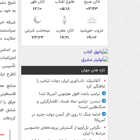
اذان صبح
طلوع آفتاب
اذان ظهر
شیخ نشینا
۱۲:۱۰
۰۵:۱۸
۰۳:۴۳
به خود بب
شبکه خبر
سیاستمدا
غروب خورشید
اذان مغرب
نیمه‌شب شرعی
۲۳:۲۳
۱۹:۲۱
۱۹:۰۲
حکایت دا
بر اساس 
تأسیس نی
تازه های جهان
(طرح تر
آتلانتیک: تاب‌آوری ایران دولت ترامپ را
منابع مط
غافلگیر کرد
فلسطینی‌
ترامپ باعث افول هژمونی آمریکا شد!
عراق را 
سندرز: ترامپ نماد فساد، اقتدارگرایی و
جنگ‌طلبی است!
شامل افرا
ادامه جنگ تا روی کار آمدن دولت جدید در
کرده‌اند.
آمریکا!
نگرانی تل‌آویو از گسترش پرونده‌های جاسوسی
بیش
مرتبط با ایران