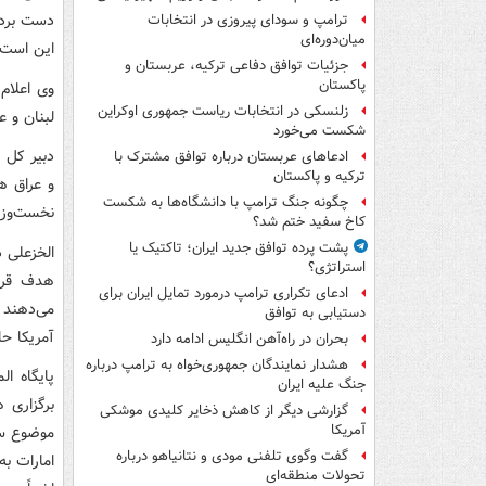
دست بردا
ترامپ و سودای پیروزی در انتخابات
میان‌دوره‌ای
این است ک
جزئیات توافق دفاعی ترکیه، عربستان و
پاکستان
وی اعلام
زلنسکی در انتخابات ریاست جمهوری اوکراین
لبنان و 
شکست می‌خورد
دبیر کل 
ادعاهای عربستان درباره توافق مشترک با
ترکیه و پاکستان
و عراق هم
چگونه جنگ ترامپ با دانشگاه‌ها به شکست
نخست‌وزی
کاخ سفید ختم شد؟
پشت پرده توافق جدید ایران؛ تاکتیک یا
استراتژی؟
هدف قرا
ادعای تکراری ترامپ درمورد تمایل ایران برای
دستیابی به توافق
آمریکا ح
بحران در راه‌آهن انگلیس ادامه دارد
هشدار نمایندگان جمهوری‌خواه به ترامپ درباره
پایگاه ا
جنگ علیه ایران
گزارشی دیگر از کاهش ذخایر کلیدی موشکی
آمریکا
موضوع سب
گفت وگوی تلفنی مودی و نتانیاهو درباره
امارات ب
تحولات منطقه‌ای