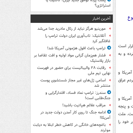
پشت پرده توافق جدید ایران؛ تاکتیک یا
استراتژی؟
وع
آخرین اخبار
مورینیو هرگز نباید از رئال مادرید جدا می‌شد
آتلانتیک: تاب‌آوری ایران دولت ترامپ را
غافلگیر کرد
رار است
ترامپ باعث افول هژمونی آمریکا شد!
ده و به
فشار هم‌زمان گرانی مواد اولیه و افت تقاضا بر
بازار پلاستیک
رقابت ۲۸ والیبالیست برای حضور در فهرست
مریکا و
نهایی تیم ملی
دم عراق
اسامی ژل‌های غیر مجاز شستشوی پوست
منتشر شد
سندرز: ترامپ نماد فساد، اقتدارگرایی و
مریکا و
جنگ‌طلبی است!
مراقب علائم هپاتیت باشید!
 و پنجه
ادامه جنگ تا روی کار آمدن دولت جدید در
ست. ملت
آمریکا!
ر خود را
باغچه‌های خانگی در کاهش خطر ابتلا به دیابت
موثرند