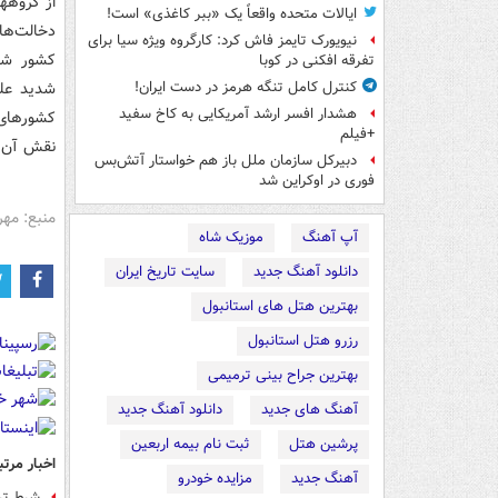
از گروهها
ایالات متحده واقعاً یک «ببر کاغذی» است!
دخالت‌ها
نیویورک تایمز فاش کرد: کارگروه ویژه سیا برای
کشور شده
تفرقه افکنی در کوبا
شدید علی
کنترل کامل تنگه هرمز در دست ایران!
هشدار افسر ارشد آمریکایی به کاخ سفید
کشورهای 
+فیلم
نقش آن ا
دبیرکل سازمان ملل باز هم خواستار آتش‌بس
فوری در اوکراین شد
منبع: مهر
آپ آهنگ
موزیک شاه
دانلود آهنگ جدید
سایت تاریخ ایران
بهترین هتل های استانبول
رزرو هتل استانبول
بهترین جراح بینی ترمیمی
آهنگ های جدید
دانلود آهنگ جدید
پرشین هتل
ثبت نام بیمه اربعین
اخبار مرتب
آهنگ جدید
مزایده خودرو
شرط ترا