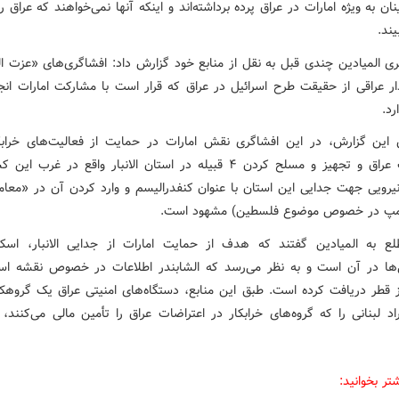
ن به ویژه امارات در عراق پرده برداشته‌اند و اینکه آنها نمی‌خواهند که عراق 
یند.
ی المیادین چندی قبل به نقل از منابع خود گزارش داد: افشاگری‌های «عزت ال
ر عراقی از حقیقت طرح اسرائیل در عراق که قرار است با مشارکت امارات انج
رد.
این گزارش، در این افشاگری نقش امارات در حمایت از فعالیت‌های خرابکا
اعتراضات عراق و تجهیز و مسلح کردن ۴ قبیله در استان الانبار واقع در غرب 
رویی جهت جدایی این استان با عنوان کنفدرالیسم و وارد کردن آن در «معام
امپ در خصوص موضوع فلسطین) مشهود است.
لع به المیادین گفتند که هدف از حمایت امارات از جدایی الانبار، اسک
ها در آن است و به نظر می‌رسد که الشابندر اطلاعات در خصوص نقشه اسر
از قطر دریافت کرده است. طبق این منابع، دستگاه‌های امنیتی عراق یک گروهک 
د لبنانی را که گروه‌های خرابکار در اعتراضات عراق را تأمین مالی می‌کنند،
تر بخوانید: