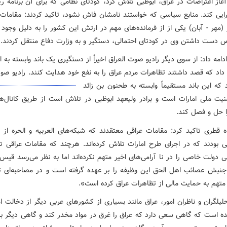
آغاز اعتراضات در عراق، ابوظبی تلاش کرد، کودتای نظامی که برای آن برنامه ر
جرایی کند. منابع سیاسی که خواستند نامشان فاش نشود، تاکید کردند: مقامات 
 (مهر - آبان) یکی از از فرمانده‌های مهم در ارتش این کشور را به دلیل وجود 
دست داشتن وی در کودتای احتمالی، دستگیر و به وزارت دفاع منتقل کردند.
ربی ۲۱ ادامه داد: از سوی دیگر رادیو صوت العراق اخیراً از دستگیری یک باند وابسته به 
 داد که قصد داشتند تظاهرات مردم عراق را به نفع خود هدایت کنند
. رادیو صو
 که این باند مستقیماً وابسته به طحنون بن زائد
نیت ملی امارات است و برادر ولیعهد ابوظبی در تلاش است از طریق کانال‌ه
 حل و فصل کند.
اه قطری تاکید کرد: مقامات عراقی معتقدند که شبکه‌های العربیه و الحره از م
یی بودند که در اجرای طرح امارات تلاش کرده‌اند. هرچند که مقامات عراقی تا
 دولت خاصی را در نا آرامی‌های اخیر متهم نکرده‌اند اما به نظر می‌رسد قیس 
جنبش عصائب اهل الحق این وظیفه را بر عهده گرفته است و در مصاحبه‌ای تل
 متهم به حمایت مالی از تظاهرات عراق کرده است».
حلیلگران و ناظران امور، عراق مانند بسیاری از کشورهای عربی دیگر از دخالت ا
نده است که گاهی سعی دارد که عراق را غرق در مواد مخدر کند و گاهی دیگر ب