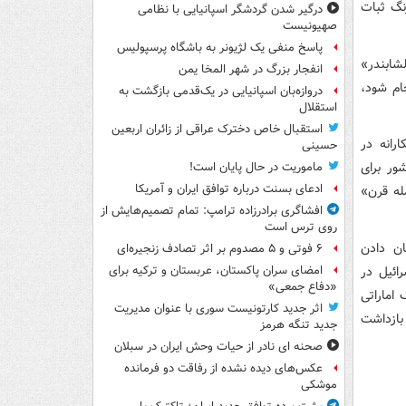
رنگ ثبات
درگیر شدن گردشگر اسپانیایی با نظامی
صهیونیست
پاسخ منفی یک لژیونر به باشگاه پرسپولیس
شابندر»
انفجار بزرگ در شهر المخا یمن
ام شود،
دروازه‌بان اسپانیایی در یک‌قدمی بازگشت به
استقلال
استقبال خاص دخترک عراقی از زائران اربعین
رانه در
حسینی
این کشور برای
ماموریت در حال پایان است!
ادعای بسنت درباره توافق ایران و آمریکا
له قرن»
افشاگری برادرزاده ترامپ: تمام تصمیم‌هایش از
روی ترس است
ان دادن
۶ فوتی و ۵ مصدوم بر اثر تصادف زنجیره‌ای
ائیل در
امضای سران پاکستان، عربستان و ترکیه برای
«دفاع جمعی»
اماراتی
اثر جدید کارتونیست سوری با عنوان مدیریت
 بازداشت
جدید تنگه هرمز
صحنه ای نادر از حیات وحش ایران در سبلان
عکس‌های دیده نشده از رفاقت دو فرمانده‌
موشکی