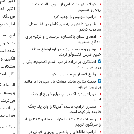
اخیراً هم
کوبا: با تهدید نظامی از سوی ایالات متحده
اکتبر گ
روبه‌رو هستیم
فرودگاه 
ترامپ سوئیس را تهدید کرد
امارات بو
طالبان: داعش را به طور کامل در افغانستان
سرکوب کردیم
این رسان
امضای سران پاکستان، عربستان و ترکیه برای
«دفاع جمعی»
ندارد و 
پوتین و محمد بن زاید درباره اوضاع منطقه
شده است.
خلیج فارس گفت‌وگو کردند
انگیزی و
افشاگری برادرزاده ترامپ: تمام تصمیم‌هایش از
مشکلات ا
روی ترس است
آثار باست
وقوع انفجار مهیب در مسکو
قیمت بنزین مانند موشک بالا می‌رود اما مانند
المسله گ
پر پایین می‌آید!
وابسته ب
دو راهی دردناک ترامپ برای خروج از جنگ
ایران
می‌کردند
سندرز: ترامپ فاسد، آمریکا را وارد یک جنگ
رسانه‌ها؛
فاجعه بار کرده است
فعالیت‌ه
روسیه: به ۳ کشتی اوکراین حمله و ۲۰۳ پهپاد
را سرنگون کردیم
ترامپ مقاله‌ای را با عنوان پیروزی خیالی در