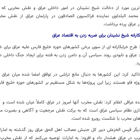
رین مورد از دخالت شیخ نشینان در امور داخلی عراق و نقش مخربی که آن
 محمد البلداوی نماینده فراکسیون الصادقون در پارلمان عراق از نقش م
 عراق پرده برداشت.
ارانه شیخ نشینان برای ضربه زدن به اقتصاد عراق
: طرح خرابکارانه ای از سوی برخی کشورهای حوزه خلیج فارس علیه عراق برای ض
د عراق و نابودی روند سیاسی آن و دامن زدن به فتنه برای ایجاد جنگ داخلی د
د.
 تاکید کرد: این کشورها به دنبال مانع تراشی در توافق امضا شده میان عراق 
وژه فاو هستند زیرا این پروژه‌ها به شکل مستقیم بر کشورهای حوزه خلیج فار
نده عراقی اعلام کرد: نقش مخرب آنها امروز در عراق کاملاً عیان شده است و 
ندازی نظام سیاسی عراق است که به برکت نقش مرجعیت و آگاهی و بصیرت مر
های مخرب با شکست روبرو شده است.
یگر قیس الخزعلی دبیر کل جنبش عصائب اهل الحق عراق روز گذشته به امارات
 در عراق هشدار داد و افزود: به امارات توصیه می‌کنم که از نقش مخرب 