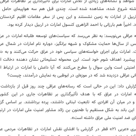
 شواهد و نشانه‌های زیادی از تلاش امارات برای تأثیرگذاری بر تظاهرات عراقی‌
ذشته شروع شده، مشاهده شده است. چندی قبل هم سه هواپیمای حامل س
اربیل از امارات به زمین نشستند و این پس از سفر مقامات اقلیم کردستان 
د. اخیراً هم بارزانی با احمد الزاهری کنسول امارات در اربیل دیدار کرده بود.
ه عراقی می‌نویسد: به نظر می‌رسد که سیاست‌های توسعه طلبانه امارات در عراق
پس از سال‌ها حمایت مشکوک و شبهه برانگیز، دوباره نام امارات در شمال عر
 امارات برای اجرای خواسته‌های سیاسی خود در عراق حرکت می‌کنند و به دنب
 پیشبرد اهداف شوم خود است. این محموله تسلیحاتی نشان دهنده دخالت ام
منیتی است واین سوال را مطرح می‌کنند که آیا داعش با امارات در ارتباط ا
انی عراقی دزدیده شد که در موزه‌ای در ابوظبی به نمایش درآمدند، چیست؟
زارش داد: این در حالی است که رسانه‌های عراقی چند روز قبل از بازداشت 
ه امارات در عراق که با هدف تأثیرگذاری بر تظاهرات جاری در این کشور
 و در میان آن افرادی که تابعیت لبنانی داشتند، پرده برداشتند. بر اساس گز
 این باند به شکل مستقیم با طحنون بن زائد مشاور امنیت ملی امارات در ارتب
ای ضد امنیت ملی عراق داشته است».
پایگاه خبری «عربی ۲۱» قطر در گزارشی با افشای نقش امارات در تظاهرات مردمی