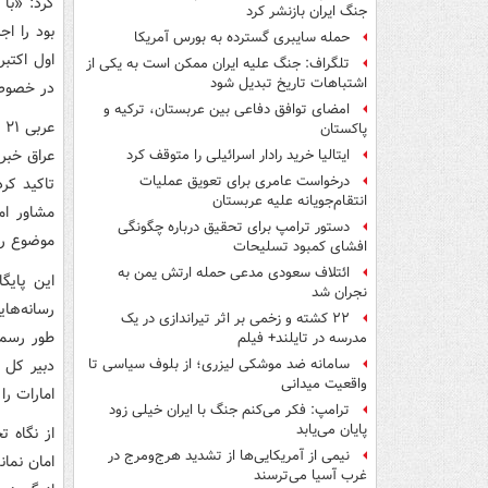
کرد: «با 
جنگ ایران بازنشر کرد
بود را ا
حمله سایبری گسترده به بورس آمریکا
اول اکتبر
تلگراف: جنگ علیه ایران ممکن است به یکی از
اشتباهات تاریخ تبدیل شود
در خصوص 
امضای توافق دفاعی بین عربستان، ترکیه و
ع
پاکستان
عراق خبر
ایتالیا خرید رادار اسرائیلی را متوقف کرد
درخواست عامری برای تعویق عملیات
تاکید کرد
انتقام‌جویانه علیه عربستان
مشاور ام
دستور ترامپ برای تحقیق درباره چگونگی
موضوع را
افشای کمبود تسلیحات
ائتلاف سعودی مدعی حمله ارتش یمن به
این پایگ
نجران شد
رسانه‌ها
۲۲ کشته و زخمی بر اثر تیراندازی در یک
طور رسمی
مدرسه در تایلند+ فیلم
دبیر کل 
سامانه ضد موشکی لیزری؛ از بلوف سیاسی تا
واقعیت میدانی
امارات را
ترامپ: فکر می‌کنم جنگ با ایران خیلی زود
پایان می‌یابد
از نگاه ت
نیمی از آمریکایی‌ها از تشدید هرج‌ومرج در
امان نما
غرب آسیا می‌ترسند