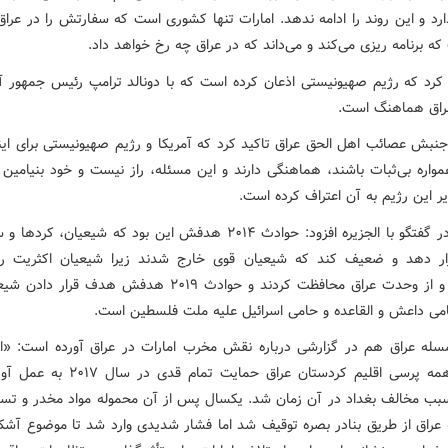
رد و این روند را ادامه ندهد. امارات تنها کشوری است که سفارتش را در عرا
ه برنامه ریزی می‌کند و می‌داند که در عراق چه رخ خواهد داد.
 کرد که رژیم صهیونیستی اذعان کرده است که با دونالد ترامپ رئیس جمهور آم
عراق هماهنگ است.
جنبش عصائب اهل الحق عراق تاکید کرد که آمریکا و رژیم صهیونیستی برای اینک
واره بی‌ثبات باشند، هماهنگی دارند و این مسئله، راز نیست و خود بنیامین ن
ر این رژیم به آن اعتراف کرده است.
الخزعلی در گفتگو با الجزیره افزود: حوادث ۲۰۱۴ هدفش این بود که شیعیان، کر
ر دهد و ضعیف کند که شیعیان قوی خارج شدند زیرا شیعیان اکثریت را
می‌دهند و از وحدت عراق محافظت کردند و حوادث ۲۰۱۹ هدفش هدف قرار
امی داعش و القاعده و حامی اسرائیل علیه ملت فلسطین است.
لمسله عراق هم در گزارشی درباره نقش مخرب امارات در عراق آورده است: «اب
برگزاری همه پرسی اقلیم کردستان عراق حمایت تمام 
ب مخالف بغداد در آن زمان شد. یکسال پس از آن محموله مواد مخدر و تسل
ه عراق از طریق بنادر بصره توقیف شد اما فشار شدیدی وارد شد تا موضوع آشکا