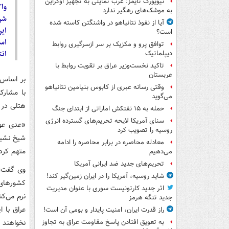
نیویورک تایمز: غرب تمایلی به تجهیز اوکراین
واک
به موشک‌های رهگیر ندارد
شر
آیا از نفوذ نتانیاهو در واشنگتن کاسته شده
ایر
است؟
اس
توافق پرو و مکزیک بر سر ازسرگیری روابط
ان
دیپلماتیک
تاکید نخست‌وزیر عراق بر تقویت روابط با
عربستان
بر اساس 
وقتی رسانه عبری از کابوس بنیامین نتانیاهو
با مشارک
می‌گوید
هتلی در د
حمله به ۱۵ نفتکش‌ اماراتی از ابتدای جنگ
سنای آمریکا لایحه تحریم‌های گسترده انرژی
«عدی عوا
روسیه را تصویب کرد
شیخ نشین
معادله محاصره در برابر محاصره را ادامه
متهم کرد.
می‌دهیم
تحریم‌های جدید ضد ایرانی آمریکا
وی گفت: 
شاید روسیه، آمریکا را در ایران زمین‌گیر کند!
کشورهای 
اثر جدید کارتونیست سوری با عنوان مدیریت
نرم می‌ک
جدید تنگه هرمز
عراق با ا
راز قدرت ایران، امنیت پایدار و بومی آن است!
نخواهند د
به تعویق افتادن پاسخ مقاومت عراق به تجاوز