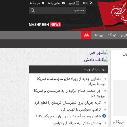
RSS
آرشیو
تماس با ما
دربارهٔ ما
MASHREGH
NEWS
یلم
دیدگاه
پیوندها
بازار
اپ
پربازدیدترین ها
تصاویر جدید از پهپادهای منهدم‌شده آمریکا
توسط سپاه
چرا محمد صلاح ترکیه را به عربستان و آمریکا
ترجیح داد
گربه جریان برق شهرستان فریمان را قطع کرد
ترامپ سوئیس را تهدید کرد
شاید روسیه، آمریکا را در ایران زمین‌گیر کند!
مریکا و
واکنش بقائی به خیالبافی ترامپ