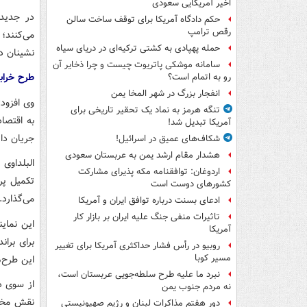
اخیر آمریکایی سعودی
در جدیدت
حکم دادگاه آمریکا برای توقف ساخت سالن
رقص ترامپ
می‌کنند؛
حمله پهپادی به کشتی ترکیه‌ای در دریای سیاه
نشینان در
سامانه موشکی پاتریوت چیست و چرا ذخایر آن
طرح خرابک
رو به اتمام است؟
انفجار بزرگ در شهر المخا یمن
وی افزود
تنگه هرمز به نماد یک تحقیر تاریخی برای
به اقتصا
آمریکا تبدیل شد!
جریان دار
شکاف‌های عمیق در اسرائیل!
هشدار مقام ارشد یمن به عربستان سعودی
البلداوی
اردوغان: توافقنامه مکه پذیرای مشارکت
تکمیل پر
کشورهای دوست است
می‌گذارد.
ادعای بسنت درباره توافق ایران و آمریکا
تاثیرات منفی جنگ علیه ایران بر بازار کار
این نمای
آمریکا
برای برا
روبیو در رأس فشار حداکثری آمریکا برای تغییر
مسیر کوبا
این طرح‌
نبرد ما علیه طرح سلطه‌جویی عربستان است،
از سوی د
نه مردم جنوب یمن
نقش مخرب
دور هفتم مذاکرات لبنان و رژیم صهیونیستی