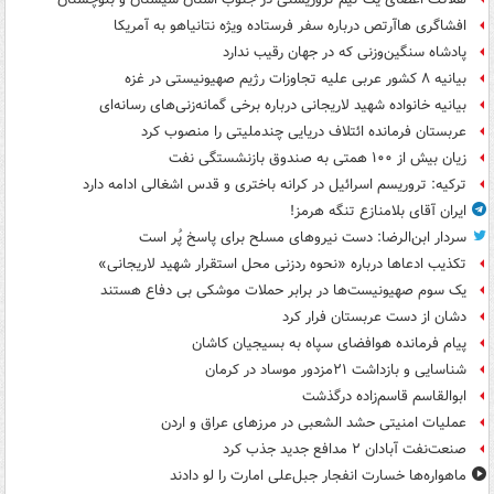
افشاگری هاآرتص درباره سفر فرستاده ویژه نتانیاهو به آمریکا
پادشاه سنگین‌وزنی که در جهان رقیب ندارد
بیانیه ۸ کشور عربی علیه تجاوزات رژیم صهیونیستی در غزه
بیانیه خانواده شهید لاریجانی درباره برخی گمانه‌زنی‌های رسانه‌ای
عربستان فرمانده ائتلاف دریایی چندملیتی را منصوب کرد
زیان بیش از ۱۰۰ همتی به صندوق‌ بازنشستگی نفت
ترکیه: تروریسم اسرائیل در کرانه باختری و قدس اشغالی ادامه دارد
ایران آقای بلامنازع تنگه هرمز!
سردار ابن‌الرضا: دست نیروهای مسلح برای پاسخ پُر است
تکذیب ادعاها درباره «نحوه ردزنی محل استقرار شهید لاریجانی»
یک‌ سوم صهیونیست‌ها در برابر حملات موشکی بی دفاع هستند
دشان از دست عربستان فرار کرد
پیام فرمانده هوافضای سپاه به بسیجیان کاشان
شناسایی و بازداشت ۲۱مزدور موساد در کرمان
ابوالقاسم قاسم‌زاده درگذشت
عملیات امنیتی حشد الشعبی در مرزهای عراق و اردن
صنعت‌نفت آبادان ۲ مدافع جدید جذب کرد
ماهواره‌ها خسارت انفجار جبل‌علی امارت را لو دادند