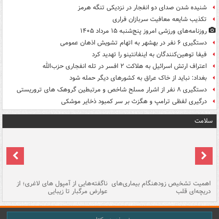
شنیده شدن صدای دو انفجار در نزدیکی تنگه هرمز
تکذیب شایعه معافیت سربازان فراری
روزنامه‌های ورزشی امروز پنج‌شنبه ۱۵ مرداد ۱۴۰۵
دستگیری ۶ نفر در بهشهر به اتهام تشویش اذهان عمومی
فیفا توهین‌کنندگان به اینفانتینو را تهدید کرد
اعتراف ارتش اسرائیل به هلاکت ۲ افسر در تله انفجاری حزب‌الله
بغداد: نباید از خاک عراق به کشورهای دیگر حمله شود
دستگیری ۸ نفر از اشرار مسلح شاخص و مرتبطین گروهک های تروریستی
درگیری لفظی ترامپ و هگزث بر سر کمبود ذخایر موشکی
سلامت
اهمیت تشخیص زودهنگام بیماری‌های
ناگفته‌هایی از آمپول های لاغری؛ از
دریچه‌ای قلب
عوارض مرگبار تا زیبایی
تا