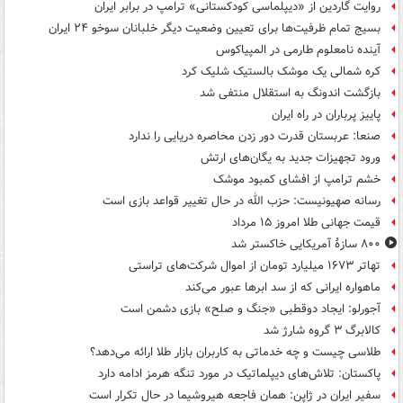
روایت گاردین از «دیپلماسی کودکستانی» ترامپ در برابر ایران
بسیج تمام ظرفیت‌ها برای تعیین وضعیت دیگر خلبانان سوخو ۲۴ ایران
آینده نامعلوم طارمی در المپیاکوس
کره شمالی یک موشک بالستیک شلیک کرد
بازگشت اندونگ به استقلال منتفی شد
پاییز پرباران در راه ایران
صنعا: عربستان قدرت دور زدن محاصره دریایی را ندارد
ورود تجهیزات جدید به یگان‌های ارتش
خشم ترامپ از افشای کمبود موشک
رسانه صهیونیست: حزب الله در حال تغییر قواعد بازی است
قیمت جهانی طلا امروز ۱۵ مرداد
۸۰۰ سازۀ آمریکایی خاکستر شد
تهاتر ۱۶۷۳ میلیارد تومان از اموال شرکت‌های تراستی
ماهواره ایرانی که از سد ابرها عبور می‌کند
آجورلو: ایجاد دوقطبی «جنگ و صلح‌» بازی دشمن است
کالابرگ ۳ گروه شارژ شد
طلاسی چیست و چه خدماتی به کاربران بازار طلا ارائه می‌دهد؟
پاکستان: تلاش‌های دیپلماتیک در مورد تنگه هرمز ادامه دارد
سفیر ایران در ژاپن: همان فاجعه هیروشیما در حال تکرار است