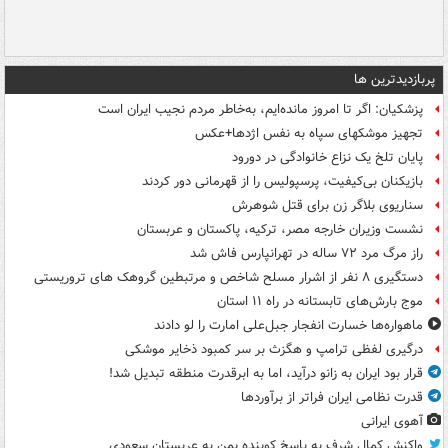
پربازدیدترین ها
پزشکیان: اگر تا امروز مانده‌ایم، به‌خاطر مردم نجیب ایران است
تجهیز موشکهای سپاه به نفس اژدها+عکس
پایان تلخ یک نزاع خانوادگی در دورود
بازیکنان بی‌کیفیت، پرسپولیس را از قهرمانی دور کردند
سناریوی بلاگر زن برای قتل شوهرش
نشست وزیران خارجه مصر، ترکیه، پاکستان و عربستان
راز مرگ مرد ۷۲ ساله در تهرانپارس فاش شد
دستگیری ۸ نفر از اشرار مسلح شاخص و مرتبطین گروهک های تروریستی
موج بارش‌های تابستانه در راه ۱۱ استان
ماهواره‌ها خسارت انفجار جبل‌علی امارت را لو دادند
درگیری لفظی ترامپ و هگزث بر سر کمبود ذخایر موشکی
قرار بود ایران به زانو درآید، اما به ابرقدرت منطقه تبدیل شد!
قدرت نظامی ایران فراتر از برآوردها
آهوی ایرانی
واکنش کمال شرف به پاسخ کوبنده یمن به عربستان سعودی