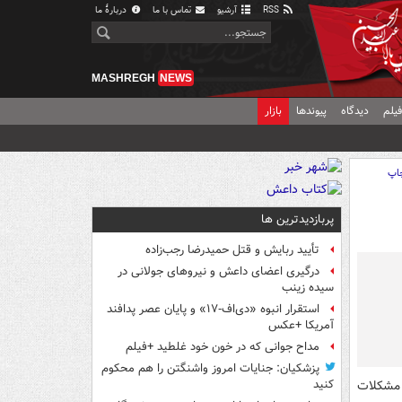
RSS
آرشیو
تماس با ما
دربارهٔ ما
MASHREGH
NEWS
یلم
دیدگاه
پیوندها
بازار
اپ
پربازدیدترین ها
تأیید ربایش و قتل حمیدرضا رجب‌زاده
درگیری اعضای داعش و نیروهای جولانی در
سیده زینب
استقرار انبوه «دی‌اف‑۱۷» و پایان عصر پدافند
آمریکا +عکس
مداح جوانی که در خون خود غلطید +فیلم
پزشکیان: جنایات امروز واشنگتن را هم محکوم
 مشکلات
کنید