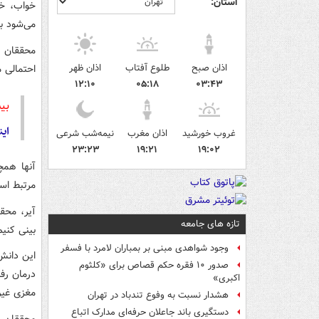
استان:
خواب، خس
می‌شود ب
اذان صبح
طلوع آفتاب
اذان ظهر
احتمالی م
۱۲:۱۰
۰۵:۱۸
۰۳:۴۳
بی
این
غروب خورشید
اذان مغرب
نیمه‌شب شرعی
۲۳:۲۳
۱۹:۲۱
۱۹:۰۲
آنها هم
مرتبط اس
آیر، محق
تازه های جامعه
بینی کنیم
وجود شواهدی مبنی بر بمباران لامرد با فسفر
این دانش
صدور ۱۰ فقره حکم قصاص برای «کلثوم
درمان رفت
اکبری»
مغزی غیر
هشدار نسبت به وفوع تندباد در تهران
دستگیری باند جاعلان حرفه‌ای مدارک اتباع