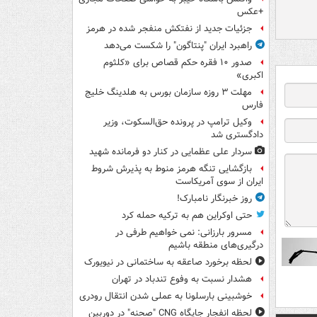
+عکس
جزئیات جدید از نفتکش منفجر شده در هرمز
راهبرد ایران "پنتاگون" را شکست می‌دهد
صدور ۱۰ فقره حکم قصاص برای «کلثوم
اکبری»
مهلت ۳ روزه سازمان بورس به هلدینگ خلیج
فارس
وکیل ترامپ در پرونده حق‌السکوت، وزیر
دادگستری شد
سردار علی عظمایی در کنار دو فرمانده شهید
بازگشایی تنگه هرمز منوط به پذیرش شروط
ایران از سوی آمریکاست
روز خبرنگار نامبارک!
حتی اوکراین هم به ترکیه حمله کرد
مسرور بارزانی: نمی خواهیم طرفی در
درگیری‌های منطقه باشیم
لحظه برخورد صاعقه به ساختمانی در نیویورک
هشدار نسبت به وفوع تندباد در تهران
خوشبینی بارسلونا به عملی شدن انتقال رودری
لحظه انفجار جایگاه CNG "صحنه" در دوربین