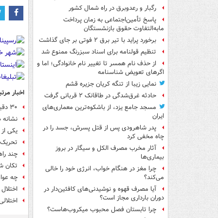
رگبار و رعدوبرق در راه شمال کشور
پاسخ تأمین‌اجتماعی به زمان پرداخت
مابه‌التفاوت حقوق بازنشستگان
برخورد پراید با تیر برق ۲ فوتی بر جای گذاشت
تنظیم قولنامه برای اسناد سبزرنگ ممنوع شد
از حذف نام همسر تا تغییر نام خانوادگی؛ اما و
اگرهای تعویض شناسنامه
نمایی زیبا از تنگه کریان جزیره قشم
اخبار مرتب
حادثه غرق‌شدگی در طاقانک ۲ قربانی گرفت
۳۰ دقیقه ورزش روزانه با بدن شما چکار می‌کند؟
مسجد جامع یزد، از باشکوه‌ترین معماری‌های
ایران
نشانه 
پدر شاهرودی پس از قتل پسرش، جسد را در
یکی از
چاه مخفی کرد
تحریک م
آثار مخرب مصرف الکل و سیگار در بروز
چند راه
بیماری‌ها
تکان شد
چرا مغز در هنگام خواب، انرژی خود را خالی
چه عوام
می‌کند؟
اختلال 
آیا مصرف قهوه و نوشیدنی‌های کافئین‌دار در
دوران بارداری مجاز است؟
اختلالی
چرا تابستان فصل محبوب میکروب‌هاست؟