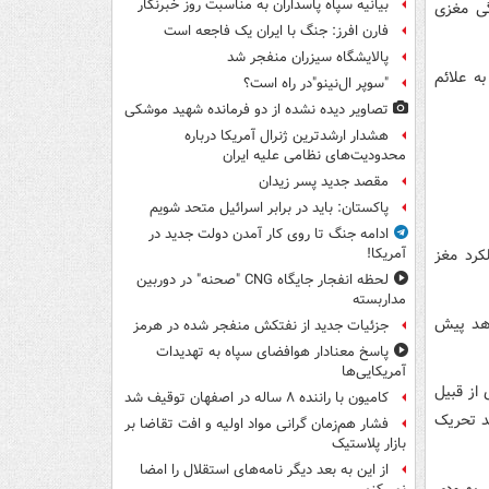
بیانیه سپاه پاسداران به مناسبت روز خبرنگار
گی مغزی
فارن افرز: جنگ با ایران یک فاجعه است
پالایشگاه سیزران منفجر شد
ری با تشدید مغناطیسی (MRI) نسبت به علائم
"سوپر ال‌نینو"در راه است؟
تصاویر دیده‌ نشده از دو فرمانده شهید موشکی
هشدار ارشدترین ژنرال آمریکا درباره
محدودیت‌های نظامی علیه ایران
مقصد جدید پسر زیدان
پاکستان: باید در برابر اسرائیل متحد شویم
ادامه جنگ تا روی کار آمدن دولت جدید در
رد مغز
آمریکا!
لحظه انفجار جایگاه CNG "صحنه" در دوربین
مداربسته
دهد پیش
جزئیات جدید از نفتکش منفجر شده در هرمز
پاسخ معنادار هوافضای سپاه به تهدیدات
آمریکایی‌ها
از قبیل
کامیون با راننده ۸ ساله در اصفهان توقیف شد
ند تحریک
فشار هم‌زمان گرانی مواد اولیه و افت تقاضا بر
بازار پلاستیک
از این به بعد دیگر نامه‌های استقلال را امضا
 بر بهبودی