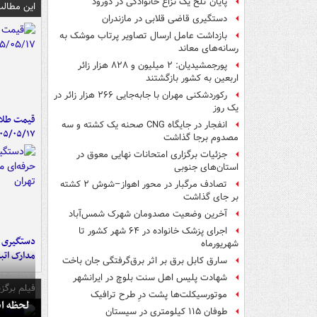
پایان تلخ یک نزاع خانوادگی در دورود
این مطالب
دستگیری قاضی قلابی در مازندران
بازداشت عامل ارسال تصاویر پرتاب موشک به
رسانه‌های معاند
پورجمشیدیان: ۲ میلیون و ۸۲۸ هزار زائر
اربعین به کشور بازگشتند
رکوردشکنی مهران با جابه‌جایی ۲۶۶ هزار زائر در
یک روز
قیمت طلا 
انفجار در جایگاه CNG صحنه یک کشته و سه
۰۵/۰۵/۱۷
مصدوم برجا گذاشت
جزئیات برگزاری امتحانات نهایی معوق در
استان‌های جنوبی
تصادف مرگبار در محور اهواز–شوش ۲ کشته
بر جای گذاشت
آخرین وضعیت مصدومان شهرک شمس‌آباد
اجرای پزشک خانواده در ۶۴ شهر کشور تا
دستگیری ب
شهریورماه
مدارک اتب
سارق کابل برق بر اثر برق‌گرفتگی جان باخت
شهادت پلیس اهل سنت بلوچ در ایرانشهر
فیلم برگزی
موتورسیکلت‌ها پشت درِ طرح ترافیک
لحظه انفجار جایگاه
طوفان ۱۱۵ کیلومتری در سیستان