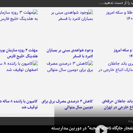
 را از دست ندهید....
و سکه امروز
وجود شواهدی مبنی بر بمباران
مهلت ۳ روزه سازمان بو
۱۴
لامرد با فسفر
هلدینگ خلیج فارس
اند جاعلان حرفه‌ای
کاهش ۳ درصدی مصرف برق برای
کامیون با رانن
اع خارجی در تهران
دومین سال متوالی
توقیف شد
ده
 CNG "صحنه" در دوربین مداربسته