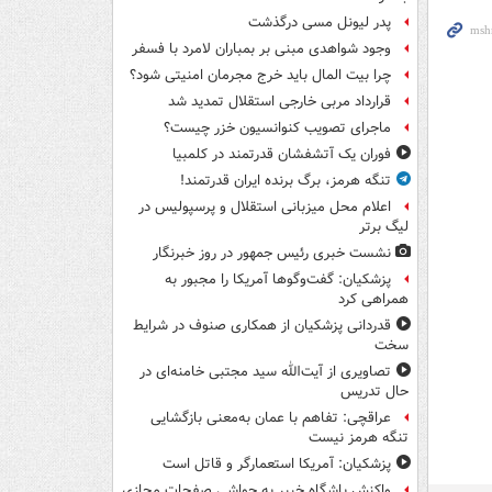
پدر لیونل مسی درگذشت
وجود شواهدی مبنی بر بمباران لامرد با فسفر
چرا بیت المال باید خرج مجرمان امنیتی شود؟
قرارداد مربی خارجی استقلال تمدید شد
ماجرای تصویب کنوانسیون خزر چیست؟
فوران یک آتشفشان قدرتمند در کلمبیا
تنگه هرمز، برگ برنده ایران قدرتمند!
اعلام محل میزبانی استقلال و پرسپولیس در
لیگ برتر
نشست خبری رئیس جمهور در روز خبرنگار
پزشکیان: گفت‌وگوها آمریکا را مجبور به
همراهی کرد
قدردانی پزشکیان از همکاری صنوف در شرایط
سخت
تصاویری از آیت‌الله سید مجتبی خامنه‌ای در
حال تدریس
عراقچی: تفاهم با عمان به‌معنی بازگشایی
تنگه هرمز نیست
پزشکیان: آمریکا استعمارگر و قاتل است
واکنش باشگاه خیبر به حواشی صفحات مجازی