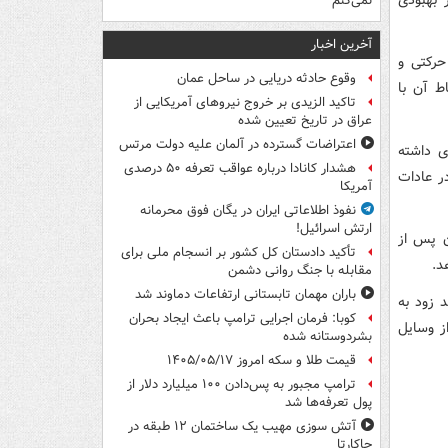
نمی‌کنم
آخرین اخبار
 حرکتی و
وقوع حادثه دریایی در ساحل عمان
ط آن با
تاکید الزیدی بر خروج نیروهای آمریکایی از
عراق در تاریخ تعیین شده
اعتراضات گسترده در آلمان علیه دولت مرتس
ی داشته
هشدار کانادا درباره عواقب تعرفه ۵۰ درصدی
ر عادات
آمریکا
نفوذ اطلاعاتی ایران در یگان فوق محرمانه
ارتش اسرائیل!
ن پس از
تأکید دادستان کل کشور بر انسجام ملی برای
مقابله با جنگ روانی دشمن
باران مهمان تابستانی ارتفاعات دماوند شد
 زود به
کوبا: فرمان اجرایی ترامپ باعث ایجاد بحران
ز وسایل
بشردوستانه شده
قیمت طلا و سکه امروز ۱۴۰۵/۰۵/۱۷
ترامپ مجبور به پس‌دادن ۱۰۰ میلیارد دلار از
پول تعرفه‌ها شد
آتش سوزی مهیب یک ساختمان ۱۲ طبقه در
جاکارتا