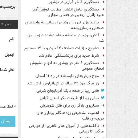
دستگیری قاتل فراری در نوشهر
برچسب‌ها
دستگیری عامل انتشار مطالب توهین‌آمیز
علیه زائران اربعین در فضای مجازی
بازدید وزیر نیرو از روند برق‌رسانی به واحدهای
نظر شم
صنعتی بازسازی‌شده
آتش‌سوزی در منطقه حفاظت‌شده دیزمار مهار
نام
شد
تشریح جزئیات تصادف ۱۲ خودرو با ۱۹ مصدوم
ایمیل
شرط جدید برای بازنشستگی اعلام شد
دستگیری ۶ نفر در بهشهر به اتهام تشویش
اذهان عمومی
نظر شما 
موج بارش‌های تابستانه در راه ۱۱ استان
راز مرگ مرد ۷۲ ساله در تهرانپارس فاش شد
قابی زیبا از قلعه بابک آذربایجان شرقی
نمایی زیبا از طبیعت بکر استان گیلان
سناریوی بلاگر زن برای قتل شوهرش
*
لطفا عدد م
اهمیت تشخیص زودهنگام بیماری‌های
دریچه‌ای قلب
ناگفته‌هایی از آمپول های لاغری؛ از عوارض
مرگبار تا زیبایی