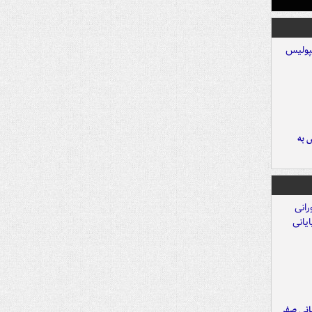
 به
یانی صفر