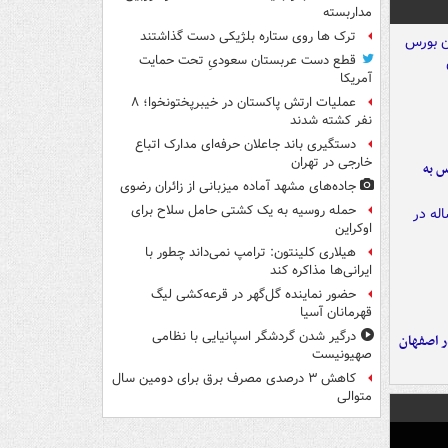
مداربسته
ترک ها روی ستاره بلژیکی دست گذاشتند
قطع دست عربستان سعودیِ تحت حمایت
آمریکا
عملیات ارتش پاکستان در خیبرپختونخوا؛ ۸
نفر کشته شدند
دستگیری باند جاعلان حرفه‌ای مدارک اتباع
خارجی در تهران
رس به
جاده‌های مشهد آماده میزبانی از زائران رضوی
حمله روسیه به یک کشتی حامل سلاح برای
اوکراین
هیلاری کلینتون: ترامپ نمی‌داند چطور با
ایرانی‌ها مذاکره کند
حضور نماینده گل‌گهر در قرعه‌کشی لیگ
قهرمانان آسیا
درگیر شدن گردشگر اسپانیایی با نظامی
ده ۸ ساله در اصفهان
صهیونیست
کاهش ۳ درصدی مصرف برق برای دومین سال
متوالی