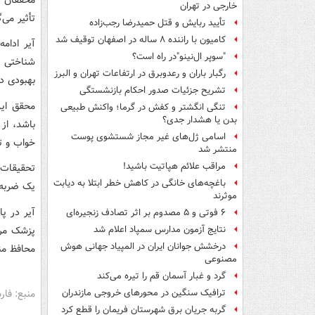
خارجی در تهران
تأثیر می‌گ
تأیید ربایش و قتل حمیدرضا رجب‌زاده
کامیون با راننده ۸ ساله در اصفهان توقیف شد
آیر ادامه
"سوپر ال‌نینو"در راه است؟
شناختی م
رگبار باران و رعدوبرق در ارتفاعات تهران و البرز
بهبودی در
تشریح جزئیات صدور احکام بازنشستگی
محقق این
تنگی انگشتر و کفش در گرما؛ واکنش طبیعی
بدن یا هشدار جدی؟
باشد، از
اسامی ژل‌های غیر مجاز شستشوی پوست
خواب و ت
منتشر شد
مراقب علائم هپاتیت باشید!
تحقیقات 
باغچه‌های خانگی در کاهش خطر ابتلا به دیابت
یک ضربه مغزی کامل
موثرند
آیر در پ
۶ فوتی و ۵ مصدوم بر اثر تصادف زنجیره‌ای
پزشک مرا
نتایج آزمون مدارس سمپاد اعلام شد
درخشش جوانان ایران در المپیاد جهانی هوش
محافظ من
مصنوعی
گرد و غبار آسمان قم را تیره می‌کند
منبع: فا
ترافیک سنگین در محورهای خروجی مازندران
گربه جریان برق شهرستان فریمان را قطع کرد