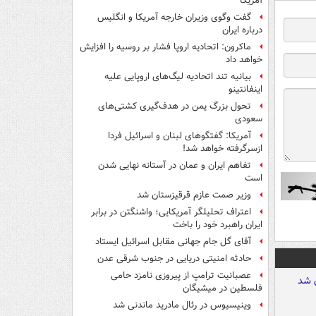
آمریکا
گفت وگوی وزیران خارجه آمریکا و انگلیس
درباره ایران
ماکرون: اتحادیه اروپا فشار بر روسیه را افزایش
خواهد داد
بیانیه تند اتحادیه لیگ‌های اروپایی علیه
اینفانتینو
تحول بزرگ یمن در هدف‌گیری کشتی‌های
سعودی
آمریکا: گفتگوهای لبنان و اسرائیل فردا
ازسرگرفته خواهد شد!
تفاهم ایران و عمان در آستانه نهایی شدن
است
وزیر صمت عازم قرقیزستان شد
اعتراف تحلیلگر آمریکایی؛ واشنگتن در برابر
ایران راهبرد خود را باخت
آقای گل جام جهانی مقابل اسرائیل ایستاد
حادثه امنیتی دریایی در جنوب شرقی عدن
عصبانیت ترامپ از پیروزی نامزد حامی
فلسطین در میشیگان
وینیسیوس در رئال مادرید ماندنی شد