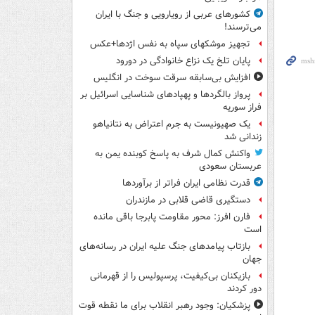
کشورهای عربی از رویارویی و جنگ با ایران
می‌ترسند!
تجهیز موشکهای سپاه به نفس اژدها+عکس
پایان تلخ یک نزاع خانوادگی در دورود
افزایش بی‌سابقه سرقت سوخت در انگلیس
پرواز بالگردها و پهپادهای شناسایی اسرائیل بر
فراز سوریه
یک صهیونیست به جرم اعتراض به نتانیاهو
زندانی شد
واکنش کمال شرف به پاسخ کوبنده یمن به
عربستان سعودی
قدرت نظامی ایران فراتر از برآوردها
دستگیری قاضی قلابی در مازندران
فارن افرز: محور مقاومت پابرجا باقی مانده
است
بازتاب پیامدهای جنگ علیه ایران در رسانه‌های
جهان
بازیکنان بی‌کیفیت، پرسپولیس را از قهرمانی
دور کردند
پزشکیان: وجود رهبر انقلاب برای ما نقطه قوت