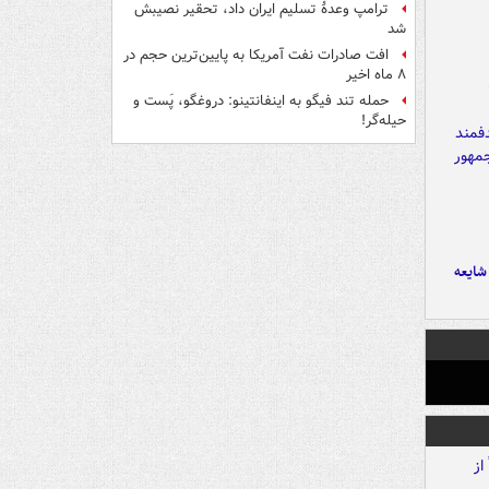
ترامپ وعدۀ تسلیم ایران داد، تحقیر نصیبش
شد
افت صادرات نفت آمریکا به پایین‌ترین حجم در
۸ ماه اخیر
حمله تند فیگو به اینفانتینو: دروغگو، پَست‌ و
حیله‌گر!
ایعه