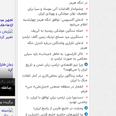
در تنگه هرمز
چشم‌انداز اقدامات آتی موساد و سیا برای
تضعیف توان موشکی و پهپادی ایران
تجهیز موش
ادعای آکسیوس: توافق تنگه هرمز چهارشنبه
اعلام می‌شود
اژدها+عک
حمله سنگین موشکی روسیه به کی‌یف
دستگیری مرد مسلح نزدیک زمین گلف ترامپ
ادعای تکراری واشنگتن درباره کنترل تنگه
هرمز
تاکر کارلسون: به خاطر «میناب» باید سیلی
محکمی به صورت ترامپ زد
زمان شارژ 
چرا تیم اقتصادی ترامپ زبان تمدن و تاریخ
کرد
ایران را نمی‌فهمد؟
ترفند پنتاگون برای مخفی‌کاری در آمار تلفات
جنگ با ایران
فیلم برگزی
انفجار در منطقه صنعتی «جبل‌علی» دبی+
صاعقه ج
فیلم
دست‌وپا زدن ترامپ برای توافق با ایران، با
برگزیده و
چاشنی تهدید
وحشت در خلیج فارس از پاسخ ایران!
ما کشورهای حاشیه خلیج فارس اختیاری از