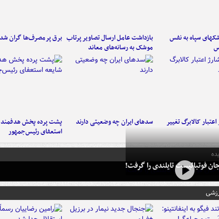
کهای سپاه به نفس
بازداشت عامل ارسال تصاویر پرتاب
برق پرمصرف‌ها گران شد
س
موشک به رسانه‌های معاند
اعتبار کالابرگ تغییر
سدهای ایران چه وضعیتی دارند
پشت پرده پخش هدفمند ش
استعفای رئیس‌جمهور
ده
ان فوتبالیست تایلندی را گرفت!
رزشی