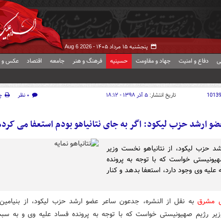
پنجشنبه ۱۵ مرداد ۱۴۰۵ -
Aug 6 2026
ی
دفاع و امنیت
جهاد و مقاومت
حسینیه
فرهنگ و هنر
جامعه
اقتصاد
عکس و ف
1013
تاریخ انتشار:
۵ آذر ۱۳۹۸ - ۱۸:۱۲
۰ نظر
چ
و ارشد حزب لیکود: اگر به جای نتانیاهو بودم استعفا می کرد
د حزب لیکود، از نتانیاهو نخست وزیر
یونیستی خواست که با توجه به پرونده
 علیه وی وجود دارد، استعفا بدهد و کنار
ش مشرق
به نقل از النشره، جدعون ساعر عضو ارشد حزب لیکود، از بنیامین ن
ر رژیم صهیونیستی خواست که با توجه به پرونده فساد علیه وی و به سب