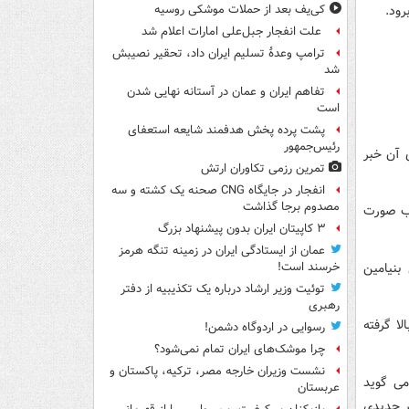
رود.
کی‌یف بعد از حملات موشکی روسیه
علت انفجار جبل‌علی امارات اعلام شد
ترامپ وعدۀ تسلیم ایران داد، تحقیر نصیبش
شد
تفاهم ایران و عمان در آستانه نهایی شدن
است
پشت پرده پخش هدفمند شایعه استعفای
رئیس‌جمهور
نی و جمع آوری ۶۱ امضا اعضای آن خبر
تمرین رزمی تکاوران ارتش
انفجار در جایگاه CNG صحنه یک کشته و سه
مصدوم برجا گذاشت
زب صورت
۳ کاپیتان ایران بدون پیشنهاد بزرگ
عمان از ایستادگی ایران در زمینه تنگه هرمز
نیامین
خرسند است!
توئیت وزیر ارشاد درباره یک تکذیبیه از دفتر
رهبری
لا گرفته
رسوایی در اردوگاه دشمن!
چرا موشک‌های ایران تمام نمی‌شود؟
نشست وزیران خارجه مصر، ترکیه، پاکستان و
می گوید
عربستان
بر جدیدی