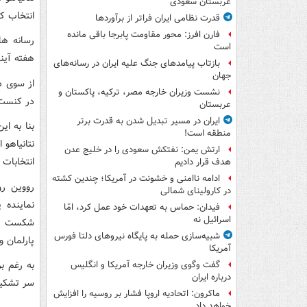
عربستان سعودی
انتخاب کن
قدرت نظامی ایران فراتر از برآوردها
فارن افرز: محور مقاومت پابرجا باقی مانده
رسانه ها
است
هفته آیند
بازتاب پیامدهای جنگ علیه ایران در رسانه‌های
جهان
از سوی د
نشست وزیران خارجه مصر، ترکیه، پاکستان و
در کنست د
عربستان
ایران در مسیر تبدیل شدن به قدرت برتر
بنا به ا
منطقه است!
ارتش یمن: نفتکش سعودی را در خلیج عدن
انتخابات 
هدف قرار دادیم
ادامه ناامنی و خشونت در آمریکا؛ چندین کشته
در کارولینای شمالی
نماینده 
فیدان: حماس به تعهدات خود عمل کرد، امّا
اسرائیل نه
شکست بنی
شبیه‌سازی حمله به پایگاه نیروهای دلتا فورس
پارلمان و
آمریکا
به رغم ب
گفت وگوی وزیران خارجه آمریکا و انگلیس
درباره ایران
سر تشکیل
ماکرون: اتحادیه اروپا فشار بر روسیه را افزایش
خواهد داد