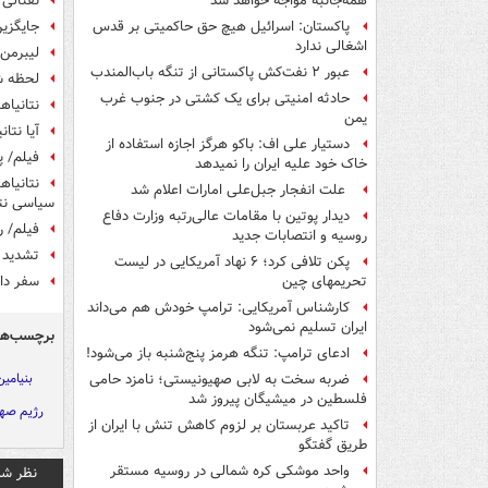
نفتالی 
همه‌جانبه‌ مواجه خواهد شد
جایگزی
پاکستان: اسرائیل هیچ حق حاکمیتی بر قدس
اشغالی ندارد
لیبرمن 
عبور ۲ نفت‌کش پاکستانی از تنگه باب‌المندب
لحظه شم
حادثه امنیتی برای یک کشتی در جنوب غرب
نتانیاه
یمن
آیا نتا
دستیار علی اف: باکو هرگز اجازه استفاده از
فیلم/ پ
خاک خود علیه ایران را نمیدهد
علت انفجار جبل‌علی امارات اعلام شد
سیاسی نتا
دیدار پوتین با مقامات عالی‌رتبه وزارت دفاع
فیلم/ 
روسیه و انتصابات جدید
تشدید 
پکن تلافی کرد؛ ۶ نهاد آمریکایی در لیست
سفر دام
تحریمهای چین
کارشناس آمریکایی: ترامپ خودش هم می‌داند
ایران تسلیم نمی‌شود
برچسب‌ها
ادعای ترامپ: تنگه هرمز پنج‌شنبه باز می‌شود!
بنیامین
ضربه سخت به لابی صهیونیستی؛ نامزد حامی
فلسطین در میشیگان پیروز شد
رژیم صه
تاکید عربستان بر لزوم کاهش تنش با ایران از
طریق گفتگو
واحد موشکی کره شمالی در روسیه مستقر
نظر شم