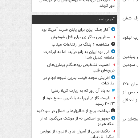
بازیکنان بی‌کیفیت، پرسپولیس را از قهرمانی
دور کردند
 ظرف شش
آخرین اخبار
آغاز جنگ ایران برای پایان قدرت آمریکا بود
ب لیکود
سناریوی بلاگر زن برای قتل شوهرش
مشاهده ۴ پلنگ در ارتفاعات میناب
قرار بود ایران به زانو درآید، اما به ابرقدرت
بنیامین
منطقه تبدیل شد!
گزاری سومین
اهمیت تشخیص زودهنگام بیماری‌های
دریچه‌ای قلب
افزایش مجدد قیمت بنزین نتیجه ابهام در
مذاکرات
رووین روولین، رئیس رژیم اسرائیل از نمایندگان کنست خواست تا طی ۲۱ روز از میان ۱۲۰
به یاد آن روز که به زیارت کربلا رفتی!
ت پس از
قیمت گاز در اروپا به بالاترین سطح خود از
 انحلال
۲۰۲۳ رسید
برداشت برنج از شالیزارهای شمال در سوادکوه
جمهوری اسلامی نه از موشک می‌گذرد، نه از
‌اند بر
تنگه هرمز!
ناگفته‌هایی از آمپول های لاغری؛ از عوارض
مرگبار تا زیبایی