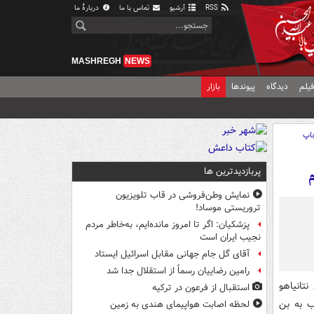
RSS
آرشیو
تماس با ما
دربارهٔ ما
MASHREGH
NEWS
یلم
دیدگاه
پیوندها
بازار
اپ
پربازدیدترین ها
م
نمایش وطن‌فروشی در قاب تلویزیون
تروریستی موساد!
پزشکیان: اگر تا امروز مانده‌ایم، به‌خاطر مردم
نجیب ایران است
آقای گل جام جهانی مقابل اسرائیل ایستاد
رامین رضاییان رسماً از استقلال جدا شد
تانیاهو
استقبال از فرعون در ترکیه
ب به بن
لحظه اصابت هواپیمای هندی به زمین