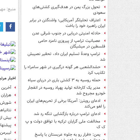
تحول بزرگ یمن در هدف‌گیری کشتی‌های
منبع: مهر
سعودی
اعتراف تحلیلگر آمریکایی؛ واشنگتن در برابر
ایران راهبرد خود را باخت
حادثه امنیتی دریایی در جنوب شرقی عدن
عصبانیت ترامپ از پیروزی نامزد حامی
فلسطین در میشیگان
ترامپ وعدۀ تسلیم ایران داد، تحقیر نصیبش
شد
حشدالشعبی هر گونه درگیری در شهر سامراء را
تکذیب کرد
اخبار مرتب
حمله روسیه به ۳ کشتی باری در دریای سیاه
آخرین ض
مدیر یک کارخانه تولید پهپاد روسیه در انفجار
خودرو مجروح شد
هزاران 
ادعای رویترز: آمریکا برخی از تحریم‌های ایران
شورش هم
را لغو می‌کند
نتانیاه
ادعای ترامپ درباره بازگشایی تنگه رد شد
بیش از ۳۳۳ شاهد علیه نتانیاهو شهادت می
مخالفت ملی گرایان ترکیه با توافق دولت و پ
پیشنهاد نتان
ک ک
لیبرمن 
یمن: «فرار رو به جلو» عربستان با پاسخ