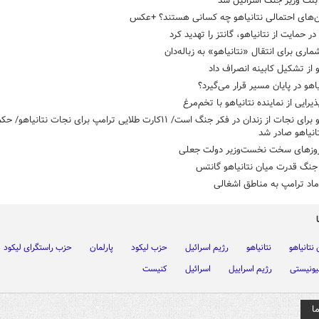
بنت وزیر جنگ اسرائیل شد
ن‌های احتمالی نتانیاهو چه کسانی هستند؟ +عکس
در حمایت از نتانیاهو، گانتز را تهدید کرد
اری برای انتقال «نتانیاهو» به زباله‌دان
و از تشکیل کابینه انصراف داد
نیاهو در پایان مسیر قرار می‌گیرد؟
ذیرایی از نماینده نتانیاهو با تخم‌مرغ
نتانیاهو برای نجات از زندان در فکر جنگ است/ ۱۱کارت طلایی ترامپ برای نجات نتانیا
نیاهو صادر شد
روزهای سخت نخست‌وزیر دولت جعلی
جنگ قدرت میان نتانیاهو گانتس
اد ترامپ به مناطق اشغالی
 نتانیاهو
نتانیاهو
رژیم اسرائیل
حزب لیکود
پارلمان
حزب راستگرای لیکود
یونیستی
رژیم اسراییل
اسرائیل
کنیست
ا