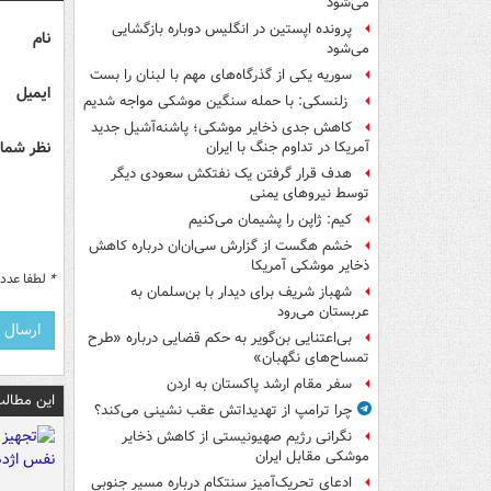
می‌شود
پرونده اپستین در انگلیس دوباره بازگشایی
نام
می‌شود
سوریه یکی از گذرگاه‌های مهم با لبنان را بست
ایمیل
زلنسکی: با حمله سنگین موشکی مواجه شدیم
کاهش جدی ذخایر موشکی؛ پاشنه‌آشیل جدید
نظر شما 
آمریکا در تداوم جنگ با ایران
هدف قرار گرفتن یک نفتکش سعودی دیگر
توسط نیروهای یمنی
کیم: ژاپن را پشیمان می‌کنیم
خشم هگست از گزارش سی‌ان‌ان درباره کاهش
ذخایر موشکی آمریکا
*
لطفا عدد م
شهباز شریف برای دیدار با بن‌سلمان به
عربستان می‌رود
بی‌اعتنایی بن‌گویر به حکم قضایی درباره «طرح
تمساح‌های نگهبان»
سفر مقام ارشد پاکستان به اردن
این مطالب
چرا ترامپ از تهدیداتش عقب نشینی می‌کند؟
نگرانی رژیم صهیونیستی از کاهش ذخایر
موشکی مقابل ایران
ادعای تحریک‌آمیز سنتکام درباره مسیر جنوبی