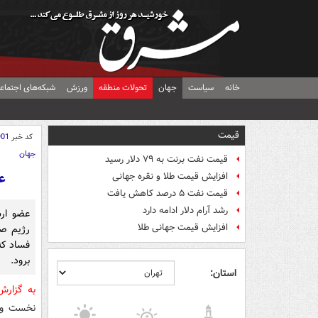
خانه
سیاست
جهان
تحولات منطقه
ورزش
شبکه‌های اجتماع
قیمت
کد خبر
901
جهان
قیمت نفت برنت به ۷۹ دلار رسید
عض
افزایش قیمت طلا و نقره جهانی
قیمت نفت ۵ درصد کاهش یافت
رشد آرام دلار ادامه دارد
عضو ارش
افزایش قیمت جهانی طلا
رژیم صه
فساد که
برود.
استان:
به گزار
نخست وزی