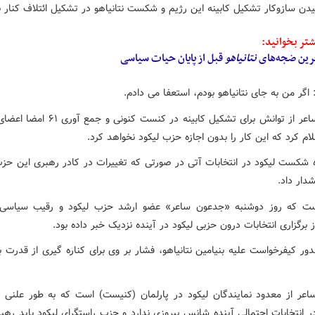
ن سازوکار تشکیل کابینه این رژیم و شکست نتانیاهو در تشکیل ائتلاف کنار ب
تر بخوانید:
رین ضجه‌های
نتانیاهو
قبل از پایان حیات سیاسی
 اگر من به جای نتانیاهو بودم، استعفا می دادم.
جدعون ساعر از توانش برای تشکیل کابینه در کنست کنو
علام کرد که این کار را بدون اجازه حزب لیکود نخواهد کرد.
ه شکست لیکود در انتخابات آتی در صورتی که تغییرات در کادر رهبری این ح
دار داد.
ست که روز دوشنبه «جدعون ساعر» عضو ارشد حزب لیکود و رقیب سیاسی ب
از برگزاری انتخابات درون حزبی لیکود در آینده نزدیک خبر داده بود.
ر کیفرخواست علیه بنیامین نتانیاهو، فشار بر وی برای کناره گیری از قدرت با
عر از معدود نمایندگان لیکود در پارلمان (کنیست) است که به طور علنی 
در انتخابات احتمالی آینده شانس پیروزی ندارد و حزب راستگرای لیکود باید ره