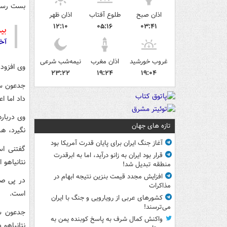
بست رسید
اذان صبح
طلوع آفتاب
اذان ظهر
۱۲:۱۰
۰۵:۱۶
۰۳:۴۱
بیش
آخ
غروب خورشید
اذان مغرب
نیمه‌شب شرعی
وی افزود:
۲۳:۲۲
۱۹:۲۴
۱۹:۰۴
داد اما ا
وی دربار
تازه های جهان
نگیرد، هش
آغاز جنگ ایران برای پایان قدرت آمریکا بود
گفتنی ا
قرار بود ایران به زانو درآید، اما به ابرقدرت
نتانیاهو 
منطقه تبدیل شد!
افزایش مجدد قیمت بنزین نتیجه ابهام در
در پی صدو
مذاکرات
است.
کشورهای عربی از رویارویی و جنگ با ایران
می‌ترسند!
جدعون سا
واکنش کمال شرف به پاسخ کوبنده یمن به
نتانیاهو 