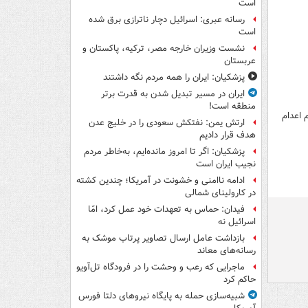
است
رسانه عبری: اسرائیل دچار ناترازی برق شده
است
نشست وزیران خارجه مصر، ترکیه، پاکستان و
عربستان
پزشکیان: ایران را همه مردم نگه داشتند
ایران در مسیر تبدیل شدن به قدرت برتر
منطقه است!
هو/ حکم اعدام
ارتش یمن: نفتکش سعودی را در خلیج عدن
هدف قرار دادیم
پزشکیان: اگر تا امروز مانده‌ایم، به‌خاطر مردم
نجیب ایران است
ادامه ناامنی و خشونت در آمریکا؛ چندین کشته
در کارولینای شمالی
فیدان: حماس به تعهدات خود عمل کرد، امّا
اسرائیل نه
بازداشت عامل ارسال تصاویر پرتاب موشک به
رسانه‌های معاند
ماجرایی که رعب و وحشت را در فرودگاه تل‌آویو
حاکم کرد
شبیه‌سازی حمله به پایگاه نیروهای دلتا فورس