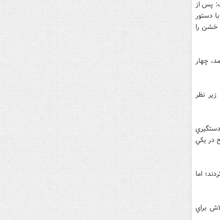
: پس از
با دستور
 خشن را
د، چهار
زير نظر
دستگيري
ان مسلح در يكي
دند؛ اما
اش براي