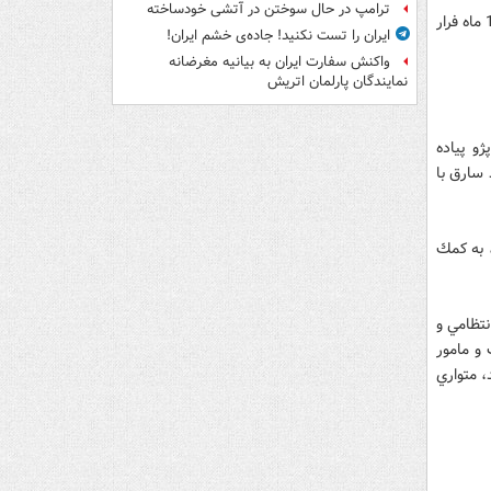
ترامپ در حال سوختن در آتشی خودساخته
دو سارق مسلح طلافروشي در شهرستان ايرانشهر در استان سيستان و بلوچستان پس از 17 ماه فرار
ایران را تست نکنید! جاده‌ی خشم ایران!
واکنش سفارت ایران به بیانیه مغرضانه
نمایندگان پارلمان اتریش
و پياده
د. فرد سارق با
 به كمك
تظامي و
و مامور
، متواري