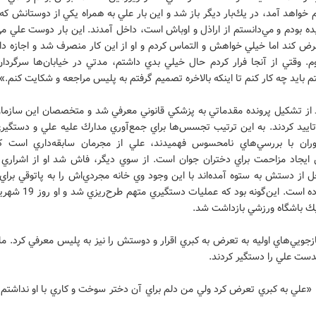
 خواهد آمد، در يك‌بار ديگر باز شد و اين بار علي به همراه يكي از دوستانش كه 
ده بودم و مي‌دانستم از اراذل و اوباش است، داخل آمدند. اين بار دوست علي 
ض كند اما خيلي خواهش و التماس كردم و او از اين كار منصرف شد و اجازه داد
وم. وقتي از آنجا فرار كردم حال خيلي بدي داشتم، مدتي در خيابان‌ها سرگردان
م بايد چه كار كنم تا اينكه بالاخره تصميم گرفتم به پليس مراجعه و شكايت كنم.»
 از تشكيل پرونده مقدماتي به پزشكي قانوني معرفي شد و متخصصان اين سازم
تاييد كردند. به اين ترتيب تجسس‌ها براي جمع‌آوري مدارك عليه علي و دستگيري
ران با بررسي‌هاي نامحسوس فهميدند، علي از مجرمان سابقه‌داري است ك
 ايجاد مزاحمت براي دختران جوان است. از سوي ديگر، فاش شد او از اشراري
 از دستش به ستوه آمده‌اند با اين وجود وي خانه مجردي‌اش را به پاتوقي براي
تبديل كرده است. اين‌گونه بود كه عمل
ك باشگاه ورزشي بازداشت شد.
زجويي‌هاي اوليه به تعرض به كبري اقرار و دوستش را نيز به پليس معرفي كرد. ما
دست علي را دستگير كردند.
علي به كبري تعرض كرد ولي من دلم براي آن دختر سوخت و كاري با او نداشتم و