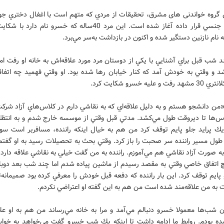
 گروه خواندنی های مشرق، تحقيقات از مردي كه متهم است با اغفال دختري جوا
مورد آزار جنسي قرار داده آغاز شده است. اين مرد 40ساله كه خسرو نام د
د شب قبل براي آشنايي با يكي از دوستان مرد مورد علاقه‌اش به خانه او رفت اما
 و وقتي به خودش آمد كه كنار خيابان رها شده بود. او وقتي فهميد چه اتفاقي
 عليه خسرو شكايت كرد.
من دانشجو هستم و به دليل علاقه‌اي كه به نقاشي دارم در كلاس‌هاي آزاد شرك
اس‌ها تا ديروقت طول مي‌كشد. مدتي قبل وقتي از موسسه خارج شدم و به انتظا
يك پرايد جلو پايم توقف كرد من هم به خيال اينكه راننده، مسافربر است سوا
طول مسير راننده سر صحبت را باز كرد. وقتي بحث به تحصيلات رسيد به او گفتم
ه صورت آزاد نقاشي هم مي‌آموزم. راننده به من گفت خيلي به نقاشي علاقه دارد
 اتفاق خاصي وقتي به مقصد رسيدم از ماشين پياده شدم اما چند شب بعد دوبا
 پايم توقف كرد. اين بار راننده كه دفعه قبل خودش را معرفي كرده بود صميمانه‌ت
 به من علاقه‌مند شده است من هم به اين گفته او اعتراضي نكردم.
 شب‌ها معمولا خسرو دنبالم مي‌آمد و مرا به خانه مي‌رساند من هم به او علاق
ده بودم. روابط ما ادامه داشت تا اينكه يك شب خسرو گفت مي‌خواهد به خواست