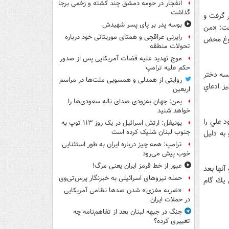
انفجار در حومه دمشق چند کشته و زخمی برجا
گذاشت
 قرار گرفت و
بوسه‌ پدر بر پای پسر شهیدش
فت: «من
رایزنی عراقچی و همتای موریتانی خود درباره
دروغ محض
تحولات منطقه
موج تهدید علیه قضات آمریکایی پس از صدور
حکم علیه ترامپ
لسه دختر
روایتی از همدلی و همسویی ملت‌ها در مراسم
ز ادعاي
اربعین
یمن: جهان به‌زودی صدای ناله سعودی‌ها را
خواهد شنید
د علي را
یونیفل: ارتش اسرائیل در یک روز ۱۱۳ توپ به
جنوب لبنان شلیک کرده است
آدم‌ربايي به 10 سال حبس و به دليل
ترامپ: همه چیز درباره ایران به طور استثنایی
خوب پیش می‌رود
عبور از خط قرمز ایران یعنی مرگ!
آنها بعد
حمله نیروهای اسرائیلی به خبرنگار پرس‌تی‌وی
ي يك گام
«ضربه مغزی» شدن صدها نظامی آمریکایی
در حملات ایران
جنگ در جبهه لبنان بعد از تفاهم‌نامه چه
تغییری کرده؟