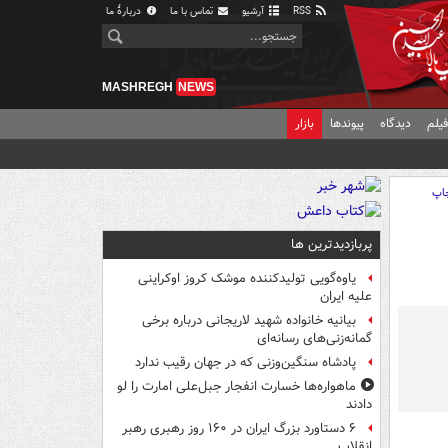
RSS
آرشیو
تماس با ما
دربارهٔ ما
MASHREGH
NEWS
یلم
دیدگاه
پیوندها
بازار
اپ
پربازدیدترین ها
یاوه‌گویی تولیدکننده موشک کروز اوکراینی
علیه ایران
بیانیه خانواده شهید لاریجانی درباره برخی
گمانه‌زنی‌های رسانه‌ای
پادشاه سنگین‌وزنی که در جهان رقیب ندارد
ماهواره‌ها خسارت انفجار جبل‌علی امارت را لو
دادند
۶ دستاورد بزرگ ایران در ۱۶۰ روز رهبری رهبر
انقلاب