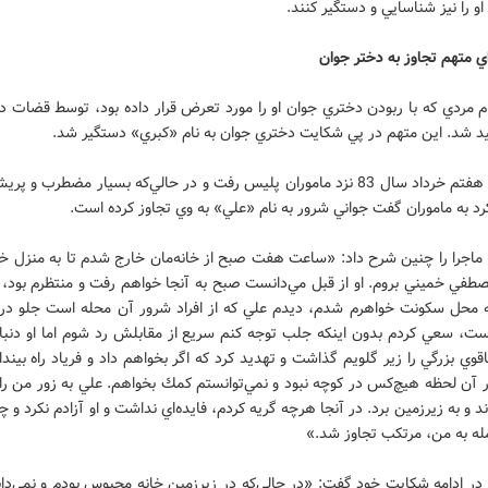
را نيز شناسايي و دستگير كنند.
راي متهم تجاوز به دختر جوان
 مردي كه با ربودن دختري جوان او را مورد تعرض قرار داده بود، توسط قضات دي
يد شد. اين متهم در پي شكايت دختري جوان به نام «كبري» دستگير شد.
كبري روز هفتم خرداد سال 83 نزد ماموران پليس رفت و در حالي‌كه بسيار مضطرب و پ
رد به ماموران گفت جواني شرور به نام «علي» به وي تجاوز كرده است.
 ماجرا را چنين شرح داد: «ساعت هفت صبح از خانه‌مان خارج شدم تا به منزل خو
صطفي خميني بروم. او از قبل مي‌دانست صبح به آنجا خواهم رفت و منتظرم بود، 
ه محل سكونت خواهرم شدم، ديدم علي كه از افراد شرور آن محله است جلو در 
ت، سعي كردم بدون اينكه جلب توجه كنم سريع از مقابلش رد شوم اما او دنبال
قوي بزرگي را زير گلويم گذاشت و تهديد كرد كه اگر بخواهم داد و فرياد راه بيندا
ر آن لحظه هيچ‌كس در كوچه نبود و نمي‌توانستم كمك بخواهم. علي به زور من را
د و به زيرزمين برد. در آنجا هرچه گريه كردم، فايده‌اي نداشت و او آزادم نكرد و چ
له به من، مرتكب تجاوز شد.»
 در ادامه شكايت خود گفت: «در حالي‌كه در زيرزمين خانه محبوس بودم و نمي‌دا