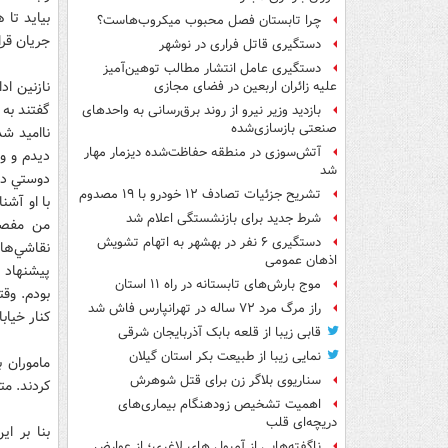
بيايد تا 
چرا تابستان فصل محبوب میکروب‌هاست؟
جريان قرا
دستگیری قاتل فراری در نوشهر
دستگیری عامل انتشار مطالب توهین‌آمیز
نازنين اد
علیه زائران اربعین در فضای مجازی
گفتند به 
بازدید وزیر نیرو از روند برق‌رسانی به واحدهای
صنعتی بازسازی‌شده
نااميد شد
آتش‌سوزی در منطقه حفاظت‌شده دیزمار مهار
ديدم و و
شد
دوستي دار
تشریح جزئیات تصادف ۱۲ خودرو با ۱۹ مصدوم
با او آشن
شرط جدید برای بازنشستگی اعلام شد
من مفصل 
دستگیری ۶ نفر در بهشهر به اتهام تشویش
نقاشي‌ها
اذهان عمومی
پيشنهاد د
موج بارش‌های تابستانه در راه ۱۱ استان
بودم. وقت
راز مرگ مرد ۷۲ ساله در تهرانپارس فاش شد
كنار خياب
قابی زیبا از قلعه بابک آذربایجان شرقی
نمایی زیبا از طبیعت بکر استان گیلان
ماموران 
سناریوی بلاگر زن برای قتل شوهرش
كردند. مته
اهمیت تشخیص زودهنگام بیماری‌های
دریچه‌ای قلب
بنا بر ا
ناگفته‌هایی از آمپول های لاغری؛ از عوارض