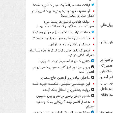
ایالات متحده واقعاً یک «ببر کاغذی» است!
آیا مصرف قهوه و نوشیدنی‌های کافئین‌دار در
دوران بارداری مجاز است؟
توقف طولانی کامیون‌ها پشت مرز؛
وان‌عالي
صورت‌حساب سنگینی که به اقتصاد می‌رسد
حماقت ترامپ با ذخایر انرژی جهان چه کرد؟
چرا تابستان فصل محبوب میکروب‌هاست؟
ريشان بود و
دستگیری قاتل فراری در نوشهر
نیویورک تایمز فاش کرد: کارگروه ویژه سیا برای
تفرقه افکنی در کوبا
اهرم در
کنترل کامل تنگه هرمز در دست ایران!
همين‌كه
پرچم سیاه بر فراز گنبد حسینی همچنان در
خانه‌اش
اهتزاز است
م آمد و
ماجرای پیاده روی اربعین حاج رمضان
زم من را
این دیپلماسی نمایشی، شکست خورده است
 به داخل
روایت پزشکیان از انحلال بانک آینده
ند دقيقه
شمیم خوش رضوی در هوای بین‌الحرمین
هشدار افسر ارشد آمریکایی به کاخ سفید
+فیلم
نستم چه
موشک‌های بالستیک ایران؛ چالش راهبردی