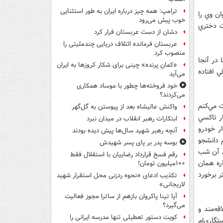
ترامپ: همه چیز درباره ایران به طور استثنایی
ن وي را
خوب پیش می‌رود
ارد با شكايت دختري
دشان از دست عربستان فرار کرد
عربستان فرمانده ائتلاف دریایی چندملیتی را
منصوب کرد
 در آنجا
«کمانِ پرنده» چینی برای شکار کروزها به ایران
 افتاده
می‌آید
خود فروخته‌ها چطور با موساد همکاری
می‌کردند؟
ت مي‌كنم
واکنش عالیشاه بعد از پیوستن به گل‌گهر
ر تاكسي
ابتکارات رهبر انقلاب در میدان نبرد
ر خودرو
آنچه رهبر شهید سال‌ها پیش دیده بودند
 دانشجو
بوسه‌ پدر بر پای پسر شهیدش
. آن شب
رقم فسخ قرارداد رضاییان با استقلال فقط
ره همان
۱۰۰میلیون تومان!
ر برخورد
تکذیب ادعای «نحوه ردزنی محل استقرار شهید
لاریجانی»
آیا تینا پاکروان بازهم از ساترا مجوز فعالیت
می‌گیرد؟
ه‌مند و
کویت دستور تعطیلی تنها مدرسه ایرانی را
گاري‌ام