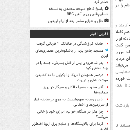
صادر کرد
ام را در
پاسخ قاطع ملیحه محمدی به نسخه
تسلیم‌طلبی روی آنتن BBC
حال و هوای سامرا بعد از ایام اربعین
 كردند و
هم كاملا
آخرین اخبار
ثه او را
حادثه غرق‌شدگی در طاقانک ۲ قربانی گرفت
 من گفت
مسجد جامع یزد، از باشکوه‌ترین معماری‌های
ند من را
ایران
ن مرد با
پدر شاهرودی پس از قتل پسرش، جسد را در
ي‌تواند
چاه مخفی کرد
‌هايمان
دردسر همزمان آمریکا و اوکراین با ته کشیدن
بت خورده
موشک های پاتریوت
تا اينكه
آثار مخرب مصرف الکل و سیگار در بروز
بیماری‌ها
اذعان رسانه صهیونیست به موج بی‌سابقه فرار
از سرزمین‌های اشغالی
بازداشت
چرا مغز در هنگام خواب، انرژی خود را خالی
می‌کند؟
گرما برای پالایشگاه‌ها و منابع برق اروپا اضطرار
ستند تا
آفرید