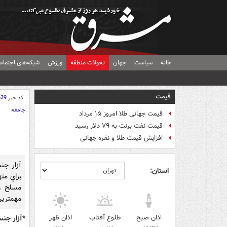
خانه
سیاست
جهان
تحولات منطقه
ورزش
شبکه‌های اجتماع
قیمت
کد خبر
639
جامعه
قیمت جهانی طلا امروز ۱۵ مرداد
قیمت نفت برنت به ۷۹ دلار رسید
افزایش قیمت طلا و نقره جهانی
آزار جن
استان:
براي مت
مسلح و
مهمترین اخبار
اذان صبح
طلوع آفتاب
اذان ظهر
*آزار جنس