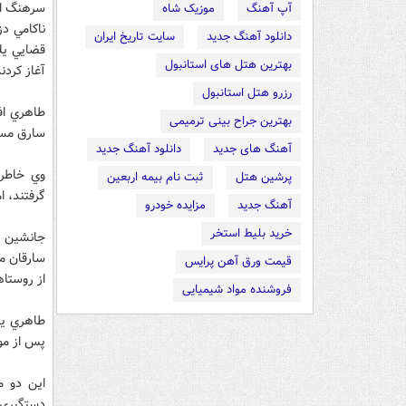
سرهنگ اح
آپ آهنگ
موزیک شاه
ناكامي دز
دانلود آهنگ جدید
سایت تاریخ ایران
قضايي يك
بهترین هتل های استانبول
آغاز كردند
رزرو هتل استانبول
طاهري اف
بهترین جراح بینی ترمیمی
سارق مسل
آهنگ های جدید
دانلود آهنگ جدید
وي خاطرن
پرشین هتل
ثبت نام بیمه اربعین
گرفتند، ا
آهنگ جدید
مزایده خودرو
خرید بلیط استخر
جانشين ر
قیمت ورق آهن پرایس
از روستا
فروشنده مواد شیمیایی
طاهري ياد
پس از مو
اين دو م
دستگيري 