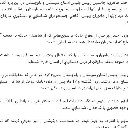
مد طاهري، جانشين رييس پليس استان سيستان و بلوچستان در اين باره گفت
دهاي مسلح و فرار آنها از محل، دو مجروح حادثه به بيمارستان انتقال يافتند و 
 تيم ويژه از ماموران پليس آگاهي جستجو براي شناسايي و دستگيري سارقان
.
زود: چند روز پس از وقوع حادثه با سرنخ‌هايي كه از شاهدان حادثه به دست آم
ح كه از مجرمان سابقه‌دار هستند، شناسايي شدند.
شان كرد: ماموران، محل‌هايي را كه احتمال رفت و آمد سارقان وجود داشت 
ما متوجه شدند سارقان از ترس دستگيري از استان خارج شده‌اند.
ييس پليس استان سيستان و بلوچستان تصريح كرد: در حالي كه تحقيقات براي 
سارقان مسلح ادامه داشت، روز گذشته و 17 ماه پس از زمان حادثه دو نفر از سارق
هاي اطراف شهرستان ايرانشهر شناسايي و دستگير شدند.
آور شد: دو متهم دستگير شده ابتدا سرقت از طلافروشي و تيراندازي را انكار كر
اجهه حضوري با شاهدان، شناسايي شدند.
تهم با اعتراف به جرم خود، دو همدست ديگرشان را نيز معرفي كردند كه تل
آنها آغاز شده است.