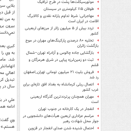
موتورسیکلت‌ها پشت درِ طرح ترافیک
بلايي سرم
طوفان ۱۱۵ کیلومتری در سیستان
از قبل دي
مهاجرانی: شرط تداوم یارانه نقدی و کالابرگ
به من تعر
اقامت در ایران است
بيرون بر
تردد بیش از ۵ میلیون زائر از مرزهای اربعینی
نمي‌دانست
کشور
تخلیه ۸۰ درصدی پارکینگ‌های مهران در موج
كبري بعد
بازگشت زائران
به وي را 
بازگشایی جاده چالوس و آزادراه تهران–شمال
شد. مامو
ثبت دو زمین‌لرزه پیاپی در شرق هرمزگان و
قشم
اتهاماتش
فروش بلیت ۲۱ میلیون تومانی تهران_اصفهان
اهالي محل
رد شد
اتصال ریلی کرمانشاه به بغداد افق تازه‌ای برای
سال در ي
غرب کشور
مهران همچنان پرترددترین گذرگاه اربعینی
علي در با
است
ادامه هم
انفجار در یک کارخانه در جنوب تهران
مراسم عزاداری اربعینِ هیأت‌های دانشجویی در
وي گفت: «
جوار محل شهادت رهبر
هستم.»
احتمال شنیده شدن صدای انفجار در قزوین