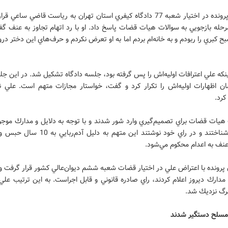
سرانجام پرونده در اختيار شعبه 77 دادگاه كيفري استان تهران به رياست قاضي ساعي
رحله بازجويي به سوالات هيات قضات پاسخ داد. او با رد اتهام تجاوز به عنف گ
ح كبري را ربودم و به خانه‌ام بردم اما به او تعرض نكردم و حرف‌هاي اين دختر 
ينكه علي اعترافات اوليه‌اش را پس گرفته بود، جلسه دادگاه تشكيل شد. در اين ج
ن اظهارات اوليه‌اش را تكرار كرد و گفت، خواستار مجازات متهم است. علي ني
كرد.
هيات قضات براي تصميم‌گيري وارد شور شدند و با توجه به دلايل و مدارك موجو
گناهكار شناختند و در راي خود نوشتند اين متهم به دليل 
عنف به اعدام محكوم مي‌شود.
 پرونده با اعتراض علي در اختيار قضات شعبه ششم ديوان‌عالي كشور قرار گرفت و 
مدارك ديروز اعلام كردند، راي صادره قانوني و قابل اجراست. به اين ترتيب عل
مرگ نزديك شد.
مسلح دستگير شدند