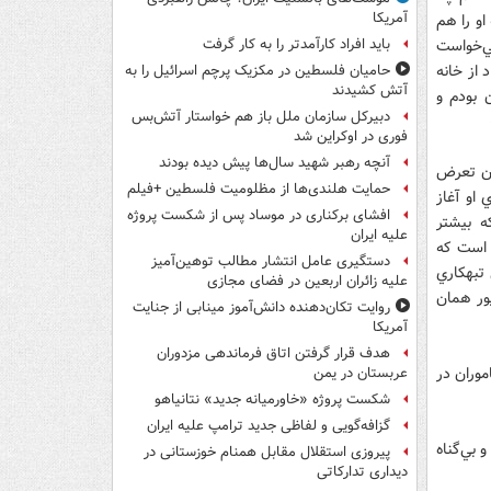
آمریکا
او را هم
مي‌خواست
باید افراد کارآمدتر را به کار گرفت
 از خانه
حامیان فلسطین در مکزیک پرچم اسرائیل را به
آتش کشیدند
 بودم و
دبیرکل سازمان ملل باز هم خواستار آتش‌بس
فوری در اوکراین شد
آنچه رهبر شهید سال‌ها پیش دیده بودند
ان تعرض
حمایت هلندی‌ها از مظلومیت فلسطین +فیلم
 او آغاز
افشای برکناری در موساد پس از شکست پروژه
ه بيشتر
علیه ایران
 است كه
دستگیری عامل انتشار مطالب توهین‌آمیز
 تبهكاري
علیه زائران اربعین در فضای مجازی
يات دستگيري متهم طرح‌ريزي شد و او روز 19 شهريور همان
روایت تکان‌دهنده دانش‌آموز مینابی از جنایت
آمریکا
هدف قرار گرفتن اتاق‌ فرماندهی مزدوران
موران در
عربستان در یمن
شکست پروژه «خاورمیانه جدید» نتانیاهو
گزافه‌گویی و لفاظی جدید ترامپ علیه ایران
 بي‌گناه
پیروزی استقلال مقابل همنام خوزستانی در
دیداری تدارکاتی