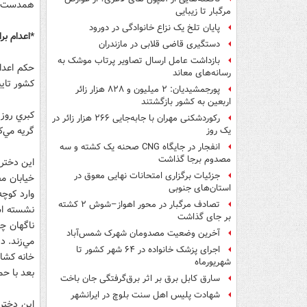
همدست او 
مرگبار تا زیبایی
پایان تلخ یک نزاع خانوادگی در دورود
* اعدام ب
دستگیری قاضی قلابی در مازندران
بازداشت عامل ارسال تصاویر پرتاب موشک به
حكم اعدام
رسانه‌های معاند
كشور تاي
پورجمشیدیان: ۲ میلیون و ۸۲۸ هزار زائر
اربعین به کشور بازگشتند
رکوردشکنی مهران با جابه‌جایی ۲۶۶ هزار زائر در
گريه مي‌ك
یک روز
انفجار در جایگاه CNG صحنه یک کشته و سه
مصدوم برجا گذاشت
اين دختر
جزئیات برگزاری امتحانات نهایی معوق در
خيابان م
استان‌های جنوبی
وارد كوچ
تصادف مرگبار در محور اهواز–شوش ۲ کشته
نشسته اس
بر جای گذاشت
ناگهان چا
آخرین وضعیت مصدومان شهرک شمس‌آباد
مي‌زند. د
اجرای پزشک خانواده در ۶۴ شهر کشور تا
خانه كشان
شهریورماه
بعد با حم
سارق کابل برق بر اثر برق‌گرفتگی جان باخت
شهادت پلیس اهل سنت بلوچ در ایرانشهر
اين دختر