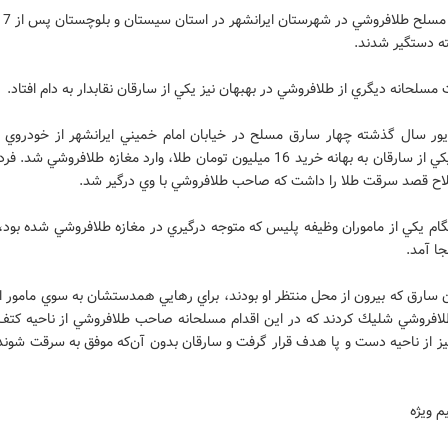
ه دستگير شدند.
سلحانه ديگري از طلافروشي در بهبهان نيز يكي از سارقان نقابدار به دام افتاد.
ريور سال گذشته چهار سارق مسلح در خيابان امام خميني ايرانشهر از خودروي پژ
شدند و يكي از سارقان به بهانه خريد 16 ميليون تومان طلا، وارد مغازه طلافروشي ش
اح قصد سرقت طلا را داشت كه صاحب طلافروشي با وي درگير شد.
گام يكي از ماموران وظيفه پليس كه متوجه درگيري در مغازه طلافروشي شده بود،
ا آمد.
سارق كه بيرون از محل منتظر او بودند، براي رهايي همدستشان به سوي مامور ان
فروشي شليك كردند كه در اين اقدام مسلحانه صاحب طلافروشي از ناحيه كتف 
يز از ناحيه دست و پا هدف قرار گرفت و سارقان بدون آن‌كه موفق به سرقت شوند
م ويژه