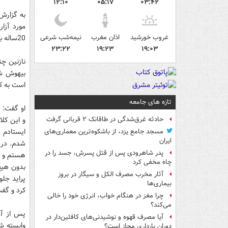
۱۲:۱۰
۰۵:۱۷
۰۳:۴۲
به گزارش
غروب خورشید
اذان مغرب
نیمه‌شب شرعی
20ساله به نام نازنين دستگير شده و اكنون در بازداشت به‌سر مي‌برد.
۲۳:۲۲
۱۹:۲۳
۱۹:۰۳
نازنين چن
بيهوش شد
است به كلانتري 30 مشهد رفت و
تازه های جامعه
او گفت: «
و اين كل
حادثه غرق‌شدگی در طاقانک ۲ قربانی گرفت
ايستادم 
مسجد جامع یزد، از باشکوه‌ترین معماری‌های
ایران
شدم. در 
پدر شاهرودی پس از قتل پسرش، جسد را در
هستم و ب
چاه مخفی کرد
بدون هيچ
آثار مخرب مصرف الکل و سیگار در بروز
پرايد جلو
بیماری‌ها
كرد و گفت
چرا مغز در هنگام خواب، انرژی خود را خالی
می‌کند؟
پس از آن
آیا مصرف قهوه و نوشیدنی‌های کافئین‌دار در
وابسته ش
دوران بارداری مجاز است؟