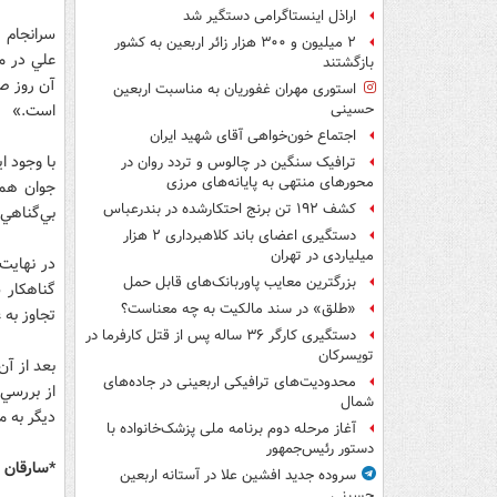
اراذل اینستاگرامی دستگیر شد
۲ میلیون و ۳۰۰ هزار زائر اربعین به کشور
علي در م
بازگشتند
آن روز صب
استوری مهران غفوریان به مناسبت اربعین
است.»
حسینی
اجتماع خون‌خواهی آقای شهید ایران
با وجود ا
ترافیک سنگین در چالوس و تردد روان در
محورهای منتهی به پایانه‌های مرزی
جوان هما
کشف ۱۹۲ تن برنج احتکارشده در بندرعباس
بي‌گناهي 
دستگیری اعضای باند کلاهبرداری ۲ هزار
میلیاردی در تهران
در نهايت 
بزرگترین معایب پاوربانک‌های قابل حمل
«طلق» در سند مالکیت به چه معناست؟
تجاوز به 
دستگیری کارگر ۳۶ ساله پس از قتل کارفرما در
تویسرکان
بعد از آن
محدودیت‌های ترافیکی اربعینی در جاده‌های
از بررسي 
شمال‌
ديگر به 
آغاز مرحله دوم برنامه ملی پزشک‌خانواده با
دستور رئیس‌جمهور
*سارقان 
سروده جدید افشین علا در آستانه اربعین
حسینی