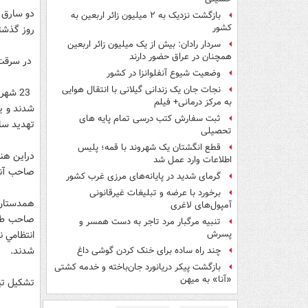
بازگشت نزدیک به ۲ میلیون زائر اربعین به
کشور
روز گذشت
سردار رادان: بیش از یک میلیون زائر اربعین
همچنان در عراق حضور دارند
در سرقت م
وضعیت شیوع آنفلوانزا در کشور
نجات جان یک زندانی گیلانی با انتقال هوایی
23 شه
به مرکز درمانی+ فیلم
ثبت سفارش کتب درسی تمام پایه های
تهديد سل
تحصیلی
قطع انگشتان یک شهروند با قمه؛ پلیس
دراين هن
اطلاعات وارد عمل شد
صاحب آنج
گرمای شدید در پایانه‌های مرزی غرب کشور
برخورد با عرضه و تبلیغات غیرقانونی
همدستان 
آمپول‌های لاغری
صاحب طلا
تنبیه مرگبار مرد تاجر به دست همسر و
انتظامي ن
پسرش
شدند.
چند راه‌ ساده برای خنک کردن گوشی داغ
بازگشت پیکر دریانورد جان‌باخته و خدمه کشتی
«آنا» به میهن
تشكيل تي