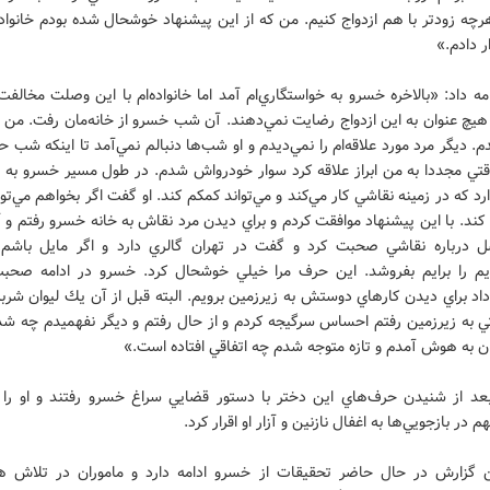
هرچه زودتر با هم ازدواج كنيم. من كه از اين پيشنهاد خوشحال شده بودم خانواده‌
ر دادم.»
امه داد: «بالاخره خسرو به خواستگاري‌ام آمد اما خانواده‌ام با اين وصلت مخالفت
هيچ عنوان به اين ازدواج رضايت نمي‌دهند. آن شب خسرو از خانه‌مان رفت. من 
م. ديگر مرد مورد علاقه‌ام را نمي‌ديدم و او شب‌ها دنبالم نمي‌آمد تا اينكه شب حاد
قتي مجددا به من ابراز علاقه كرد سوار خودرواش شدم. در طول مسير خسرو به
د كه در زمينه نقاشي كار مي‌كند و مي‌تواند كمكم كند. او گفت اگر بخواهم مي‌توا
ا كند. با اين پيشنهاد موافقت كردم و براي ديدن مرد نقاش به خانه خسرو رفتم و آ
درباره نقاشي صحبت كرد و گفت در تهران گالري دارد و اگر مايل باشم م
يم را برايم بفروشد. اين حرف مرا خيلي خوشحال كرد. خسرو در ادامه صحبت
اد براي ديدن كارهاي دوستش به زيرزمين برويم. البته قبل از آن يك ليوان شر
ي به زيرزمين رفتم احساس سرگيجه كردم و از حال رفتم و ديگر نفهميدم چه شد 
ان به هوش آمدم و تازه متوجه شدم چه اتفاقي افتاده است.»
بعد از شنيدن حرف‌هاي اين دختر با دستور قضايي سراغ خسرو رفتند و او را 
م در بازجويي‌ها به اغفال نازنين و آزار او اقرار كرد.
ين گزارش در حال حاضر تحقيقات از خسرو ادامه دارد و ماموران در تلاش ه