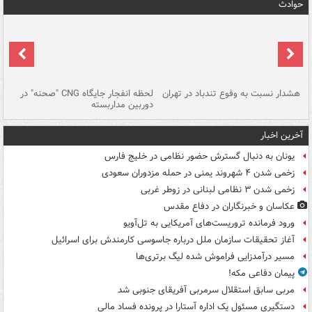
حوادث
ای
هشدار نسبت به وفوع تندباد در تهران
لحظه انفجار جایگاه CNG "صحنه" در
دس
دوربین مداربسته
ات
آخرین اخبار
یونان به دنبال گسترش حضور نظامی در خلیج فارس
زخمی شدن ۴ شهروند یمنی در حمله مزدوران سعودی
زخمی شدن ۳ نظامی لبنانی در زوطر غربی
عکاسان و خبرنگاران در دفاع مقدس
ورود فرمانده تروریست‌های آمریکایی به تل‌آویو
آغاز تحقیقات سازمان ملل درباره جاسوسی کارمندش برای اسرائیل
مسیر درآمدزایی فراموش شده لیگ برتری‌ها
پیمان دفاعی مکه!
مربی سابق استقلال سرمربی آفریقای جنوبی شد
دستگیری مسئول یک اداره آستارا در پرونده فساد مالی