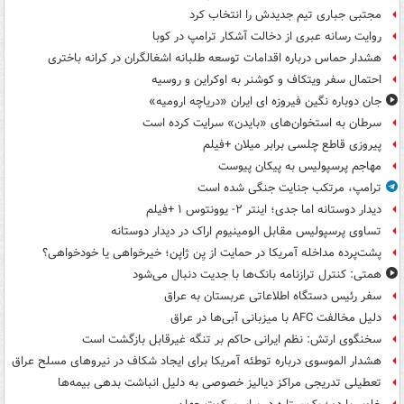
مجتبی جباری تیم جدیدش را انتخاب کرد
روایت رسانه عبری از دخالت آشکار ترامپ در کوبا
هشدار حماس درباره اقدامات توسعه طلبانه اشغالگران در کرانه باختری
احتمال سفر ویتکاف و کوشنر به اوکراین و روسیه
جان دوباره نگین فیروزه ای ایران «دریاچه ارومیه»
سرطان به استخوان‌های «بایدن» سرایت کرده است
پیروزی قاطع چلسی برابر میلان +فیلم
مهاجم پرسپولیس به پیکان پیوست
ترامپ، مرتکب جنایت جنگی شده است
دیدار دوستانه اما جدی؛ اینتر ۲- یوونتوس ۱ +فیلم
تساوی پرسپولیس مقابل الومینیوم اراک در دیدار دوستانه
پشت‌پرده مداخله آمریکا در حمایت از یِن ژاپن؛ خیرخواهی یا خودخواهی؟
همتی: کنترل ترازنامه بانک‌ها با جدیت دنبال می‌شود
سفر رئیس دستگاه اطلاعاتی عربستان به عراق
دلیل مخالفت AFC با میزبانی آبی‌ها در عراق
سخنگوی ارتش: نظم ایرانی حاکم بر تنگه غیرقابل بازگشت است
هشدار الموسوی درباره توطئه آمریکا برای ایجاد شکاف در نیروهای مسلح عراق
تعطیلی تدریجی مراکز دیالیز خصوصی به دلیل انباشت بدهی بیمه‌ها