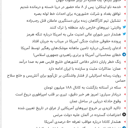
خاویر باردم؛ یک ستاره در برابر سکوت جهان
خدمه ناو لینکلن: پس از ۸ ماه حضور در دریا خسته و درمانده‌ شدیم
توافق بغداد و شرکت «شورون» برای احداث خط لوله بصره
تشکیل تیم کارآگاهان زبده برای دستگیری عاملان قتل رجب‌زاده
ولایتی: نیروهای خارجی باید منطقه را ترک کنند
هشدار دبیر شورای عالی امنیت ملی به امریکا درباره تنگه هرمز
پرونده حقوقی جنایت جنگی آمریکا در میناب به جریان افتاد
ادعای زلنسکی درباره تامین ماهانه موشک‌های رهگیر توسط آمریکا
خطای محاسباتی آمریکا و برتری راهبردی جمهوری اسلامی!
زنگ خطر پایان ذخایر دفاعی کشورهای خلیج فارس هم به صدا درآمد
عمان: مذاکرات مثبت و سازنده با ایران ادامه دارد
روایت رسانه اسرائیلی از فشار واشنگتن بر تل‌آویو برای آتش‌بس و خلع سلاح
حماس
سکه در آستانه بازگشت به کانال ۱۸۸ میلیون تومان
دریادار سیاری: امروز هر خبر دقیق، تیری بر قلب امپراطوری دروغ است
وقوع حادثه دریایی در ساحل عمان
تاکید الزیدی بر خروج نیروهای آمریکایی از عراق در تاریخ تعیین شده
اعتراضات گسترده در آلمان علیه دولت مرتس
هشدار کانادا درباره عواقب تعرفه ۵۰ درصدی آمریکا