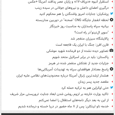
استقرار انبوه «دی‌اف‑۱۷» و پایان عصر پدافند آمریکا +عکس
درگیری اعضای داعش و نیروهای جولانی در سیده زینب
پزشکیان: جنایات امروز واشنگتن را هم محکوم کنید
لحظه انفجار جایگاه CNG "صحنه" در دوربین مداربسته
بیانیه سپاه پاسداران به مناسبت روز خبرنگار
"سوپر ال‌نینو"در راه است؟
پالایشگاه سیزران منفجر شد
فارن افرز: جنگ با ایران یک فاجعه است
تصاویر دیده‌ نشده از دو فرمانده شهید موشکی
پاکستان: باید در برابر اسرائیل متحد شویم
جزئیات جدید از نفتکش منفجر شده در هرمز
پاسخ معنادار هوافضای سپاه به تهدیدات آمریکایی‌ها
هشدار ارشدترین ژنرال آمریکا درباره محدودیت‌های نظامی علیه ایران
مقصد جدید پسر زیدان
حتی اوکراین هم به ترکیه حمله کرد
تاکید وزارت خارجه بر لزوم روشن شدن ابعاد جنایت تروریستی مزار شریف
از این به بعد دیگر نامه‌های استقلال را امضا نمی‌کنم
خدمه ناو لینکلن: پس از ۸ ماه حضور در دریا خسته و درمانده‌ شدیم