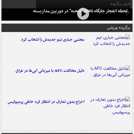
فیلم برگزیده
لحظه انفجار جایگاه CNG "صحنه" در دوربین مداربسته
برگزیده ورزشی
مجتبی جباری تیم جدیدش را انتخاب کرد
دلیل مخالفت AFC با میزبانی آبی‌ها در عراق
اخراج بدون تعارف در انتظار فرد خاطی پرسپولیس