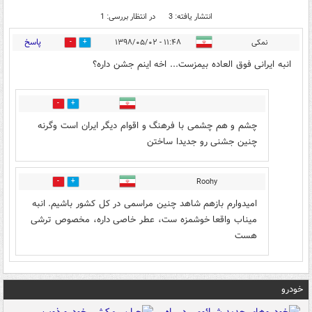
انتشار یافته: 3
در انتظار بررسی: 1
پاسخ
نمکی
۱۱:۴۸ - ۱۳۹۸/۰۵/۰۲
19
3
انبه ایرانی فوق العاده بیمزست... اخه اینم جشن داره؟
8
4
چشم و هم چشمی با فرهنگ و اقوام دیگر ایران است وگرنه
چنین جشنی رو جدیدا ساختن
Roohy
0
1
امیدوارم بازهم شاهد چنین مراسمی در کل کشور باشیم. انبه
میناب واقعا خوشمزه ست، عطر خاصی داره، مخصوص ترشی
هست
خودرو