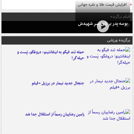
افزایش قیمت طلا و نقره جهانی
فیلم برگزیده
بوسه‌ پدر بر پای پسر شهیدش
برگزیده ورزشی
حمله تند فیگو به اینفانتینو: دروغگو، پَست‌ و
حیله‌گر!
جنجال جدید نیمار در برزیل +فیلم
رامین رضاییان رسماً از استقلال جدا شد