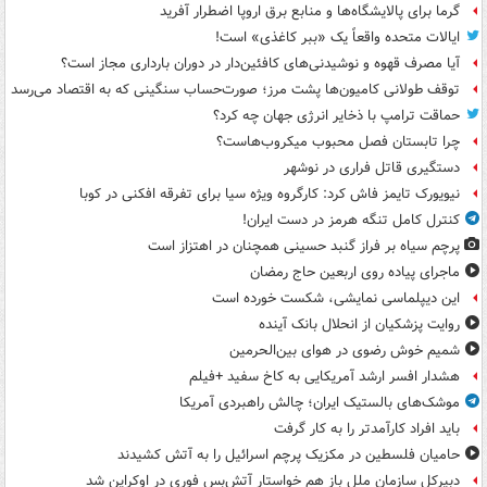
گرما برای پالایشگاه‌ها و منابع برق اروپا اضطرار آفرید
ایالات متحده واقعاً یک «ببر کاغذی» است!
آیا مصرف قهوه و نوشیدنی‌های کافئین‌دار در دوران بارداری مجاز است؟
توقف طولانی کامیون‌ها پشت مرز؛ صورت‌حساب سنگینی که به اقتصاد می‌رسد
حماقت ترامپ با ذخایر انرژی جهان چه کرد؟
چرا تابستان فصل محبوب میکروب‌هاست؟
دستگیری قاتل فراری در نوشهر
نیویورک تایمز فاش کرد: کارگروه ویژه سیا برای تفرقه افکنی در کوبا
کنترل کامل تنگه هرمز در دست ایران!
پرچم سیاه بر فراز گنبد حسینی همچنان در اهتزاز است
ماجرای پیاده روی اربعین حاج رمضان
این دیپلماسی نمایشی، شکست خورده است
روایت پزشکیان از انحلال بانک آینده
شمیم خوش رضوی در هوای بین‌الحرمین
هشدار افسر ارشد آمریکایی به کاخ سفید +فیلم
موشک‌های بالستیک ایران؛ چالش راهبردی آمریکا
باید افراد کارآمدتر را به کار گرفت
حامیان فلسطین در مکزیک پرچم اسرائیل را به آتش کشیدند
دبیرکل سازمان ملل باز هم خواستار آتش‌بس فوری در اوکراین شد