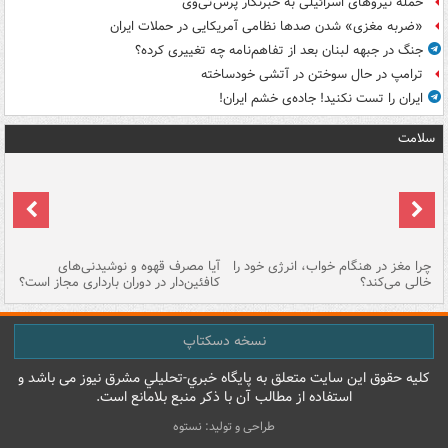
حمله نیروهای اسرائیلی به خبرنگار پرس‌تی‌وی
«ضربه مغزی» شدن صدها نظامی آمریکایی در حملات ایران
جنگ در جبهه لبنان بعد از تفاهم‌نامه چه تغییری کرده؟
ترامپ در حال سوختن در آتشی خودساخته
ایران را تست نکنید! جاده‌ی خشم ایران!
سلامت
ت
چرا مغز در هنگام خواب، انرژی خود را
آیا مصرف قهوه و نوشیدنی‌های
چر
خالی می‌کند؟
کافئین‌دار در دوران بارداری مجاز است؟
می
نسخه دسکتاپ
کليه حقوق اين سايت متعلق به پایگاه خبري-تحليلي مشرق نيوز می باشد و
استفاده از مطالب آن با ذکر منبع بلامانع است.
طراحی و تولید: نستوه