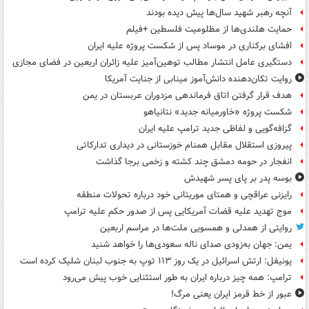
آنچه رهبر شهید سال‌ها پیش دیده بودند
حمایت هلندی‌ها از مظلومیت فلسطین +فیلم
افشای برکناری در موساد پس از شکست پروژه علیه ایران
دستگیری عامل انتشار مطالب توهین‌آمیز علیه زائران اربعین در فضای مجازی
روایت تکان‌دهنده دانش‌آموز مینابی از جنایت آمریکا
هدف قرار گرفتن اتاق‌ فرماندهی مزدوران عربستان در یمن
شکست پروژه «خاورمیانه جدید» نتانیاهو
گزافه‌گویی و لفاظی جدید ترامپ علیه ایران
پیروزی استقلال مقابل همنام خوزستانی در دیداری تدارکاتی
انفجار در حومه دمشق چند کشته و زخمی برجا گذاشت
بوسه‌ پدر بر پای پسر شهیدش
رایزنی عراقچی و همتای موریتانی خود درباره تحولات منطقه
موج تهدید علیه قضات آمریکایی پس از صدور حکم علیه ترامپ
روایتی از همدلی و همسویی ملت‌ها در مراسم اربعین
یمن: جهان به‌زودی صدای ناله سعودی‌ها را خواهد شنید
یونیفل: ارتش اسرائیل در یک روز ۱۱۳ توپ به جنوب لبنان شلیک کرده است
ترامپ: همه چیز درباره ایران به طور استثنایی خوب پیش می‌رود
عبور از خط قرمز ایران یعنی مرگ!