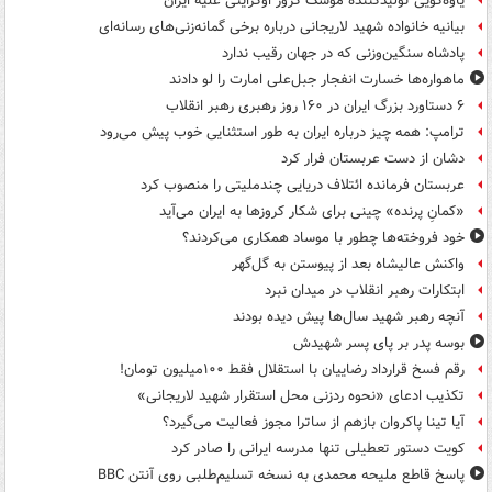
یاوه‌گویی تولیدکننده موشک کروز اوکراینی علیه ایران
بیانیه خانواده شهید لاریجانی درباره برخی گمانه‌زنی‌های رسانه‌ای
پادشاه سنگین‌وزنی که در جهان رقیب ندارد
ماهواره‌ها خسارت انفجار جبل‌علی امارت را لو دادند
۶ دستاورد بزرگ ایران در ۱۶۰ روز رهبری رهبر انقلاب
ترامپ: همه چیز درباره ایران به طور استثنایی خوب پیش می‌رود
دشان از دست عربستان فرار کرد
عربستان فرمانده ائتلاف دریایی چندملیتی را منصوب کرد
«کمانِ پرنده» چینی برای شکار کروزها به ایران می‌آید
خود فروخته‌ها چطور با موساد همکاری می‌کردند؟
واکنش عالیشاه بعد از پیوستن به گل‌گهر
ابتکارات رهبر انقلاب در میدان نبرد
آنچه رهبر شهید سال‌ها پیش دیده بودند
بوسه‌ پدر بر پای پسر شهیدش
رقم فسخ قرارداد رضاییان با استقلال فقط ۱۰۰میلیون تومان!
تکذیب ادعای «نحوه ردزنی محل استقرار شهید لاریجانی»
آیا تینا پاکروان بازهم از ساترا مجوز فعالیت می‌گیرد؟
کویت دستور تعطیلی تنها مدرسه ایرانی را صادر کرد
پاسخ قاطع ملیحه محمدی به نسخه تسلیم‌طلبی روی آنتن BBC