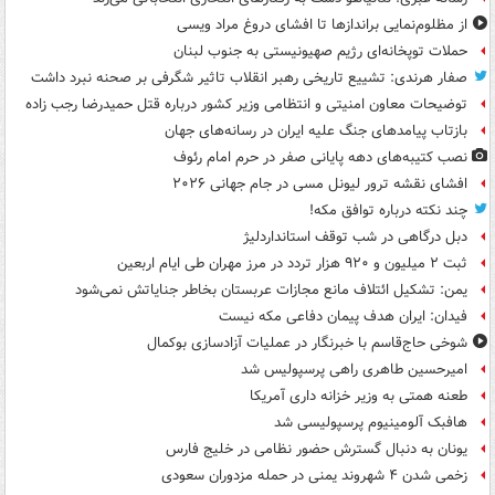
از مظلوم‌نمایی براندازها تا افشای دروغ مراد ویسی
حملات توپخانه‌ای رژیم صهیونیستی به جنوب لبنان
صفار هرندی: تشییع تاریخی رهبر انقلاب تاثیر شگرفی بر صحنه نبرد داشت
توضیحات معاون امنیتی و انتظامی وزیر کشور درباره قتل حمیدرضا رجب زاده
بازتاب پیامدهای جنگ علیه ایران در رسانه‌های جهان
نصب کتیبه‌های دهه پایانی صفر در حرم امام رئوف
افشای نقشه ترور لیونل مسی در جام جهانی ۲۰۲۶
چند نکته درباره توافق مکه!
دبل درگاهی در شب توقف استانداردلیژ
ثبت ۲ میلیون و ۹۲۰ هزار تردد در مرز مهران طی ایام اربعین
یمن: تشکیل ائتلاف مانع مجازات عربستان بخاطر جنایاتش نمی‌شود
فیدان: ایران هدف پیمان دفاعی مکه نیست
شوخی حاج‌قاسم با خبرنگار در عملیات آزادسازی بوکمال
امیرحسین طاهری راهی پرسپولیس شد
طعنه همتی به وزیر خزانه داری آمریکا
هافبک آلومینیوم پرسپولیسی شد
یونان به دنبال گسترش حضور نظامی در خلیج فارس
زخمی شدن ۴ شهروند یمنی در حمله مزدوران سعودی