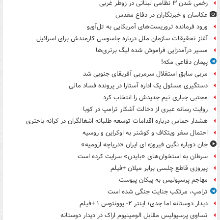
زخمی شدن ۳ نظامی لبنانی در زوطر غربی
عکاسان و خبرنگاران در دفاع مقدس
ورود فرمانده تروریست‌های آمریکایی به تل‌آویو
آغاز تحقیقات سازمان ملل درباره جاسوسی کارمندش برای اسرائیل
مسیر درآمدزایی فراموش شده لیگ برتری‌ها
پیمان دفاعی مکه!
مربی سابق استقلال سرمربی آفریقای جنوبی شد
دستگیری مسئول یک اداره آستارا در پرونده فساد مالی
مجتبی جباری تیم جدیدش را انتخاب کرد
روایت رسانه عبری از دخالت آشکار ترامپ در کوبا
هشدار حماس درباره اقدامات توسعه طلبانه اشغالگران در کرانه باختری
احتمال سفر ویتکاف و کوشنر به اوکراین و روسیه
جان دوباره نگین فیروزه ای ایران «دریاچه ارومیه»
سرطان به استخوان‌های «بایدن» سرایت کرده است
پیروزی قاطع چلسی برابر میلان +فیلم
مهاجم پرسپولیس به پیکان پیوست
ترامپ، مرتکب جنایت جنگی شده است
دیدار دوستانه اما جدی؛ اینتر ۲- یوونتوس ۱ +فیلم
تساوی پرسپولیس مقابل الومینیوم اراک در دیدار دوستانه