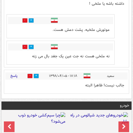
داشته باشه یا ملخی !
28
2
موتورش ملخیه. پشت دمش هست.
1
1
نه ملخی هست نه جت عین یک جغد بال می زنه
پاسخ
سعید
۱۷:۱۸ - ۱۳۹۸/۰۴/۰۵
1
1
جالب نیست! ظاهرا البته
خودرو