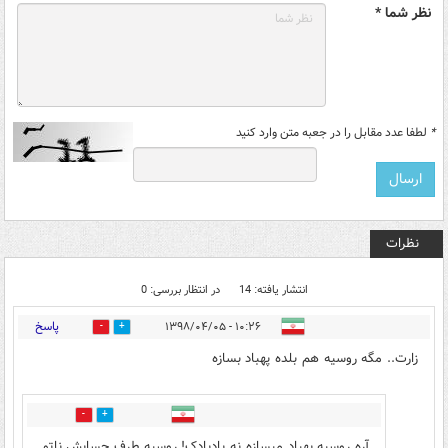
نظر شما *
*
لطفا عدد مقابل را در جعبه متن وارد کنید
نظرات
انتشار یافته: 14
در انتظار بررسی: 0
پاسخ
۱۰:۲۶ - ۱۳۹۸/۰۴/۰۵
52
23
زارت.. مگه روسیه هم بلده پهباد بسازه
10
45
آره روسیه پهپاد میسازه نه بادبادک! روسیه طرف حسابش ناتو