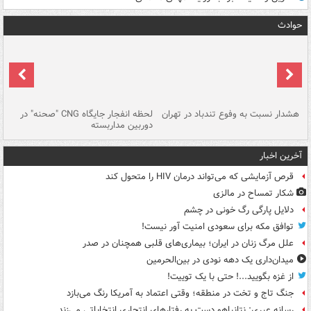
حوادث
ای
هشدار نسبت به وفوع تندباد در تهران
لحظه انفجار جایگاه CNG "صحنه" در
دس
دوربین مداربسته
ات
آخرین اخبار
قرص آزمایشی که می‌تواند درمان HIV را متحول کند
شکار تمساح در مالزی
دلایل پارگی رگ خونی در چشم
توافق مکه برای سعودی امنیت آور نیست!
علل مرگ زنان در ایران؛ بیماری‌های قلبی همچنان در صدر
میدان‌داری یک دهه نودی در بین‌الحرمین
از غزه بگویید...! حتی با یک توییت!
جنگ تاج و تخت در منطقه؛ وقتی اعتماد به آمریکا رنگ می‌بازد
رسانه عبری: نتانیاهو دست به رفتارهای انتحاری انتخاباتی می‌زند