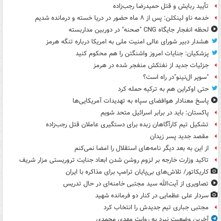
تأیید ربایش و قتل حمیدرضا رجب‌زاده
خدمه ناو لینکلن: پس از ۸ ماه حضور در دریا خسته و درمانده‌ شدیم
لحظه انفجار جایگاه CNG "صحنه" در دوربین مداربسته
هشدار دبیر شورای عالی امنیت ملی به امریکا درباره تنگه هرمز
پزشکیان: جنایات امروز واشنگتن را هم محکوم کنید
جزئیات جدید از نفتکش منفجر شده در هرمز
"سوپر ال‌نینو"در راه است؟
حتی اوکراین هم به ترکیه حمله کرد
پاسخ معنادار هوافضای سپاه به تهدیدات آمریکایی‌ها
پاکستان: باید در برابر اسرائیل متحد شویم
تشکیل تیم کارآگاهان زبده برای دستگیری عاملان قتل رجب‌زاده
مقصد جدید پسر زیدان
از این به بعد دیگر نامه‌های استقلال را امضا نمی‌کنم
تاکید وزارت خارجه بر لزوم روشن شدن ابعاد جنایت تروریستی مزار شریف
کاریکاتور/ تلاش‌های بی‌پایان ترامپ برای مذاکره با ایران
تصاویری از آیت‌الله سید مجتبی خامنه‌ای در حال تدریس
سردار علی عظمایی در کنار دو فرمانده شهید
مجتبی جباری تیم جدیدش را انتخاب کرد
آخرین وضعیت نبرد به روایت مهدی محمدی