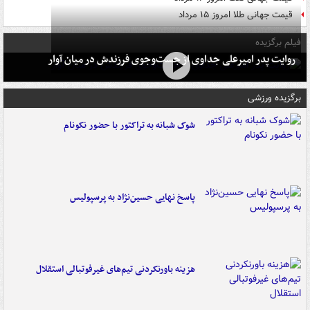
قیمت جهانی طلا امروز ۱۵ مرداد
فیلم برگزیده
روایت پدر امیرعلی جداوی از جست‌وجوی فرزندش در میان آوار
برگزیده ورزشی
شوک شبانه به تراکتور با حضور نکونام
پاسخ نهایی حسین‌نژاد به پرسپولیس
هزینه باورنکردنی تیم‌های غیرفوتبالی استقلال