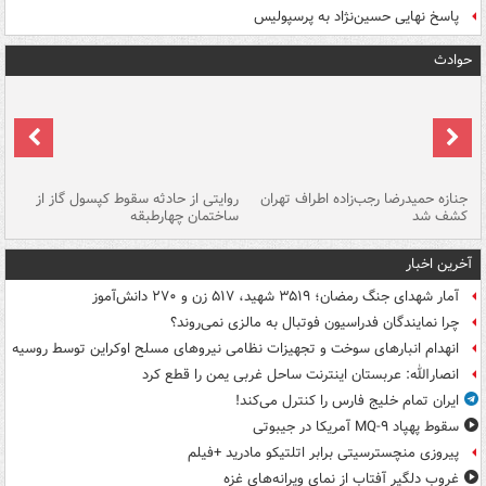
پاسخ نهایی حسین‌نژاد به پرسپولیس
حوادث
جنازه حمیدرضا رجب‌زاده اطراف تهران
روایتی از حادثه سقوط کپسول گاز از
حم
کشف شد
ساختمان چهارطبقه
زاهدا
آخرین اخبار
آمار شهدای جنگ رمضان؛ ۳۵۱۹ شهید، ۵۱۷ زن و ۲۷۰ دانش‌آموز
چرا نمایندگان فدراسیون فوتبال به مالزی نمی‌روند؟
انهدام انبارهای سوخت و تجهیزات نظامی نیروهای مسلح اوکراین توسط روسیه
انصارالله: عربستان اینترنت ساحل غربی یمن را قطع کرد
ایران تمام خلیج فارس را کنترل می‌کند!
سقوط پهپاد MQ-۹ آمریکا در جیبوتی
پیروزی منچسترسیتی برابر اتلتیکو مادرید +فیلم
غروب دلگیر آفتاب از نمای ویرانه‌های غزه