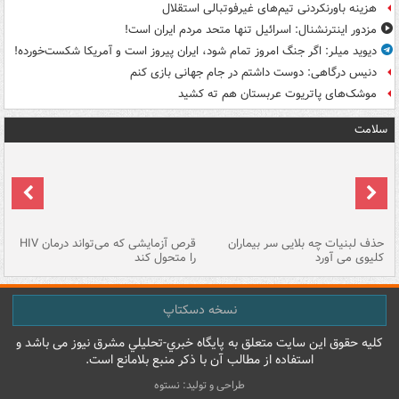
هزینه باورنکردنی تیم‌های غیرفوتبالی استقلال
مزدور اینترنشنال: اسرائیل تنها متحد مردم ایران است!
دیوید میلر: اگر جنگ امروز تمام شود، ایران پیروز است و آمریکا شکست‌خورده!
دنیس درگاهی: دوست داشتم در جام جهانی بازی کنم
موشک‌های پاتریوت عربستان هم ته‌ کشید
سلامت
حذف لبنیات چه بلایی سر بیماران
قرص آزمایشی که می‌تواند درمان HIV
عل
کلیوی می آورد
را متحول کند
قل
نسخه دسکتاپ
کليه حقوق اين سايت متعلق به پایگاه خبري-تحليلي مشرق نيوز می باشد و
استفاده از مطالب آن با ذکر منبع بلامانع است.
طراحی و تولید: نستوه