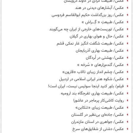
عکس/ طبیعت گردی در کاوند درویشان
عکس/ آبشارهای دیدنی در هند
عکس/ روز بزرگداشت حکیم ابوالقاسم فردوسی
عکس/ طبیعتِ « گِــــراش »
عکس/ توریست‌های خارجی از ایران چه می‌گویند
عکس/ حال و هوای بهاری در گیلان
عکس/ طبیعت شگفت انگیز غار نمکی قشم
عکس/ طبیعت بهاری آذربایجان
عکس/ بهشتی در لُردگان
عکس/ گندم‌زارهای « سُرخه »
عکس/ چشم انداز زیبای تالاب «قارون»
عکس/ شکوه هنر ایرانی اسلامی در اردبیل
فیلم/ باور کنید اینجا سوئیس نیست، ایران است!
عکس/ طبیعت بهاری تفرجگاه بند ارومیه
روایت کاشی‌کار پرماجر در عاشورا
عکس/ طبیعت زیبای «تنکابن»
عکس/ جاده‌ای بی‌نظیر در گلستان
عکس/ جواهری در استان مازندران
عکس/ دشتی از شقایق‌های سرخ