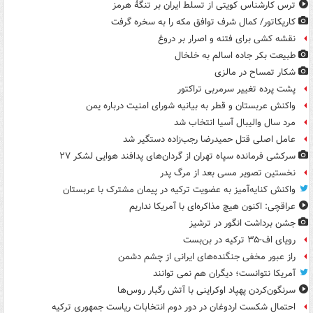
ترس کارشناس کویتی از تسلط ایران بر تنگۀ هرمز
کاریکاتور/ کمال شرف توافق مکه را به سخره گرفت
نقشه کشی برای فتنه و اصرار بر دروغ
طبیعت بکر جاده اسالم به خلخال
شکار تمساح در مالزی
پشت پرده تغییر سرمربی تراکتور
واکنش عربستان و قطر به بیانیه شورای امنیت درباره یمن
مرد سال والیبال آسیا انتخاب شد
عامل اصلی قتل حمیدرضا رجب‌زاده دستگیر شد
سرکشی فرمانده سپاه تهران از گردان‌های پدافند هوایی لشکر ۲۷
نخستین تصویر مسی بعد از مرگ پدر
واکنش کنایه‌آمیز به عضویت ترکیه در پیمان مشترک با عربستان
عراقچی: اکنون هیچ مذاکره‌ای با آمریکا نداریم
جشن برداشت انگور در ترشیز
رویای اف-۳۵ ترکیه در بن‌بست
راز عبور مخفی جنگنده‌های ایرانی از چشم دشمن
آمریکا نتوانست؛ دیگران هم نمی توانند
سرنگون‌کردن پهپاد اوکراینی با آتش رگبار روس‌ها
احتمال شکست اردوغان در دور دوم انتخابات ریاست جمهوری ترکیه