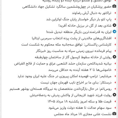
توافق دمشق و مسکو درباره آینده دو پایگاه روسیه
حضور پزشکیان در چهل‌وششمین سالگرد تشکیل جهاد دانشگاهی
تراکتور به دنبال آرش رضاوند
پاپ لئو بار دیگر خواستار پایان جنگ اوکراین شد
شادی بعد از گل در برزیل حادثه آفرید!
ایران به قدرتمندترین بازیگرِ منطقه تبدیل شده!
افشاگری‌های مالدینی از پشت پرده انتخاب سرمربی ایتالیا
کارشناس پاکستانی: توافق سه‌جانبه مکه محکوم به شکست است
پیام فرمانده نیروی زمینی سپاه به مناسبت روز خبرنگار
روایتی از حادثه سقوط کپسول گاز از ساختمان چهارطبقه
بیانیه شدیداللحن سازمان حشد الشعبی عراق و حمایت از فالح الفیاض
خاموشی‌ها تا ۲ هفته آینده به حداقل می‌رسد
مرشایمر: ترامپ فهمیده امکان پیروزی در جنگ علیه ایران وجود ندارد
درستکار: بنای ما بر اخراج نایب قهرمان جهان نیست
روس‌اتم: در حال بازگرداندن متخصصان به نیروگاه هسته‌ای بوشهر هستیم
روایت فرزند شهید لاریجانی از واکنش پدرش به ردصلاحیتش
قیمت طلا و سکه امروز یکشنبه ۱۸ مرداد ۱۴۰۵
سود سهام عدالت تا هفته دولت واریز می‌شود
نشست علنی مجازی ۱۸ مرداد ماه مجلس