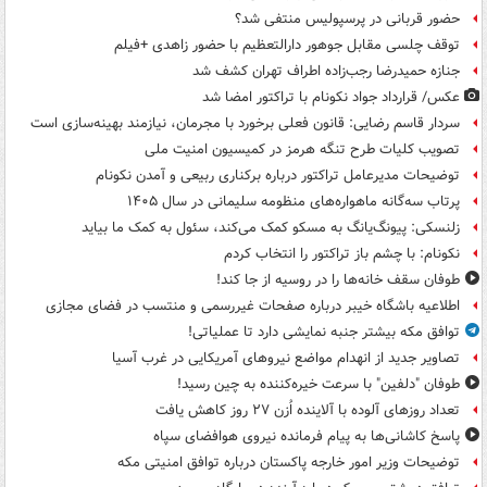
حضور قربانی در پرسپولیس منتفی شد؟
توقف چلسی مقابل جوهور دارالتعظیم با حضور زاهدی +فیلم
جنازه حمیدرضا رجب‌زاده اطراف تهران کشف شد
عکس/ قرارداد جواد نکونام با تراکتور امضا شد
سردار قاسم رضایی: قانون فعلی برخورد با مجرمان، نیازمند بهینه‌سازی است
تصویب کلیات طرح تنگه هرمز در کمیسیون امنیت ملی
توضیحات مدیرعامل تراکتور درباره برکناری ربیعی و آمدن نکونام
پرتاب سه‌گانه ماهواره‌های منظومه سلیمانی در سال ۱۴۰۵
زلنسکی: پیونگ‌یانگ به مسکو کمک می‌کند، سئول به کمک ما بیاید
نکونام: با چشم باز تراکتور را انتخاب کردم
طوفان سقف خانه‌ها را در روسیه از جا ‌کند!
اطلاعیه باشگاه خیبر درباره صفحات غیررسمی و منتسب در فضای مجازی
توافق مکه بیشتر جنبه نمایشی دارد تا عملیاتی!
تصاویر جدید از انهدام مواضع نیروهای آمریکایی در غرب آسیا
طوفان "دلفین" با سرعت خیره‌کننده به چین رسید!
تعداد روزهای آلوده با آلاینده اُزن ۲۷ روز کاهش یافت
پاسخ کاشانی‌ها به پیام فرمانده نیروی هوافضای سپاه
توضیحات وزیر امور خارجه پاکستان درباره توافق امنیتی مکه