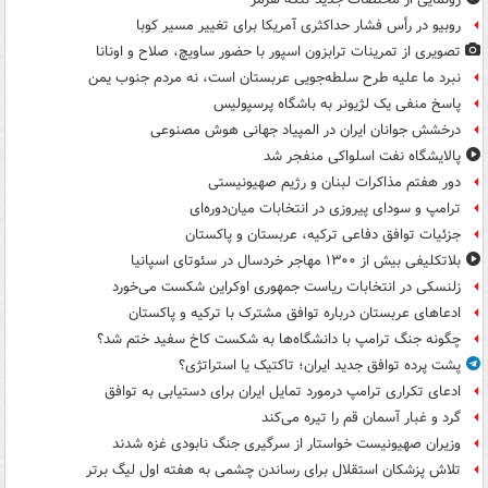
روبیو در رأس فشار حداکثری آمریکا برای تغییر مسیر کوبا
تصویری از تمرینات ترابزون اسپور با حضور ساویچ، صلاح و اونانا
نبرد ما علیه طرح سلطه‌جویی عربستان است، نه مردم جنوب یمن
پاسخ منفی یک لژیونر به باشگاه پرسپولیس
درخشش جوانان ایران در المپیاد جهانی هوش مصنوعی
پالایشگاه نفت اسلواکی منفجر شد
دور هفتم مذاکرات لبنان و رژیم صهیونیستی
ترامپ و سودای پیروزی در انتخابات میان‌دوره‌ای
جزئیات توافق دفاعی ترکیه، عربستان و پاکستان
بلاتکلیفی بیش از ۱۳۰۰ مهاجر خردسال در سئوتای اسپانیا
زلنسکی در انتخابات ریاست جمهوری اوکراین شکست می‌خورد
ادعاهای عربستان درباره توافق مشترک با ترکیه و پاکستان
چگونه جنگ ترامپ با دانشگاه‌ها به شکست کاخ سفید ختم شد؟
پشت پرده توافق جدید ایران؛ تاکتیک یا استراتژی؟
ادعای تکراری ترامپ درمورد تمایل ایران برای دستیابی به توافق
گرد و غبار آسمان قم را تیره می‌کند
وزیران صهیونیست خواستار از سرگیری جنگ نابودی غزه شدند
تلاش پزشکان استقلال برای رساندن چشمی به هفته اول لیگ برتر