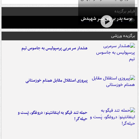
فیلم برگزیده
بوسه‌ پدر بر پای پسر شهیدش
برگزیده ورزشی
هشدار سرمربی پرسپولیس به جاسوس تیم
پیروزی استقلال مقابل همنام خوزستانی
حمله تند فیگو به اینفانتینو: دروغگو، پَست‌ و
حیله‌گر!