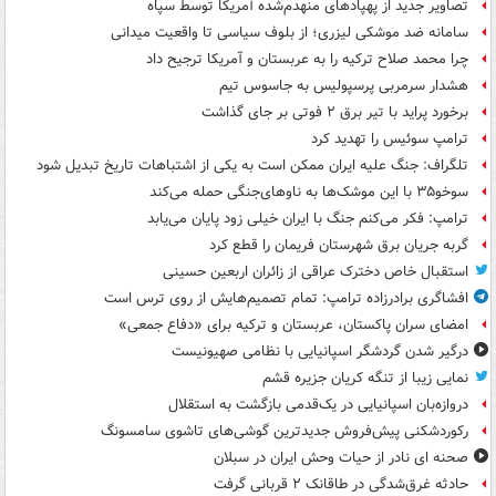
تصاویر جدید از پهپادهای منهدم‌شده آمریکا توسط سپاه
سامانه ضد موشکی لیزری؛ از بلوف سیاسی تا واقعیت میدانی
چرا محمد صلاح ترکیه را به عربستان و آمریکا ترجیح داد
هشدار سرمربی پرسپولیس به جاسوس تیم
برخورد پراید با تیر برق ۲ فوتی بر جای گذاشت
ترامپ سوئیس را تهدید کرد
تلگراف: جنگ علیه ایران ممکن است به یکی از اشتباهات تاریخ تبدیل شود
سوخو۳۵ با این موشک‌ها به ناوهای‌جنگی حمله می‌کند
ترامپ: فکر می‌کنم جنگ با ایران خیلی زود پایان می‌یابد
گربه جریان برق شهرستان فریمان را قطع کرد
استقبال خاص دخترک عراقی از زائران اربعین حسینی
افشاگری برادرزاده ترامپ: تمام تصمیم‌هایش از روی ترس است
امضای سران پاکستان، عربستان و ترکیه برای «دفاع جمعی»
درگیر شدن گردشگر اسپانیایی با نظامی صهیونیست
نمایی زیبا از تنگه کریان جزیره قشم
دروازه‌بان اسپانیایی در یک‌قدمی بازگشت به استقلال
رکوردشکنی پیش‌فروش جدیدترین گوشی‌های تاشوی سامسونگ
صحنه ای نادر از حیات وحش ایران در سبلان
حادثه غرق‌شدگی در طاقانک ۲ قربانی گرفت