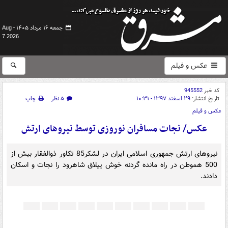
جمعه ۱۶ مرداد ۱۴۰۵ -
Aug
7 2026
عکس و فیلم
کد خبر
945552
تاریخ انتشار:
۲۹ اسفند ۱۳۹۷ - ۱۰:۳۱
۵ نظر
چاپ
عکس و فیلم
عکس/ نجات مسافران نوروزی توسط نیروهای ارتش
نیروهای ارتش جمهوری اسلامی ایران در لشکر85 تکاور ذوالفقار بیش از
500 هموطن در راه مانده گردنه خوش ییلاق شاهرود را نجات و اسکان
دادند.