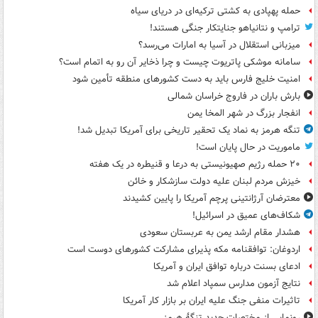
حمله پهپادی به کشتی ترکیه‌ای در دریای سیاه
ترامپ و نتانیاهو جنایتکار جنگی هستند!
میزبانی استقلال در آسیا به امارات می‌رسد؟
سامانه موشکی پاتریوت چیست و چرا ذخایر آن رو به اتمام است؟
امنیت خلیج فارس باید به دست کشورهای منطقه تأمین شود
بارش باران در فاروج خراسان شمالی
انفجار بزرگ در شهر المخا یمن
تنگه هرمز به نماد یک تحقیر تاریخی برای آمریکا تبدیل شد!
ماموریت در حال پایان است!
۲۰ حمله رژیم صهیونیستی به درعا و قنیطره در یک هفته
خیزش مردم لبنان علیه دولت سازشکار و خائن
معترضان آرژانتینی پرچم آمریکا را پایین کشیدند
شکاف‌های عمیق در اسرائیل!
هشدار مقام ارشد یمن به عربستان سعودی
اردوغان: توافقنامه مکه پذیرای مشارکت کشورهای دوست است
ادعای بسنت درباره توافق ایران و آمریکا
نتایج آزمون مدارس سمپاد اعلام شد
تاثیرات منفی جنگ علیه ایران بر بازار کار آمریکا
رونمایی از مختصات جدید تنگۀ هرمز