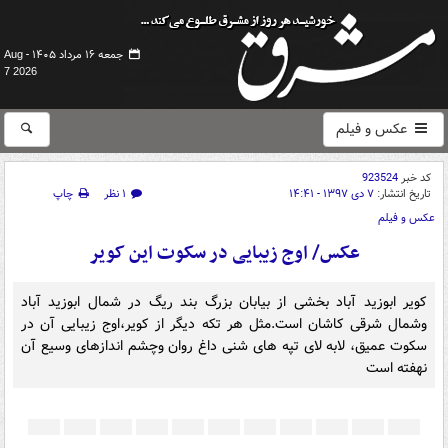
جمعه ۱۶ مرداد ۱۴۰۵ -
Aug
7 2026
عکس و فیلم
کد خبر
923524
تاریخ انتشار:
۷ دی ۱۳۹۷ - ۱۴:۴۱
۱ نظر
چاپ
عکس و فیلم
عکس/ اوج زیبایی در سکوت این کویر
کویر ابوزید آباد بخشی از بیابان بزرگ بند ریگ در شمال ابوزید آباد
وشمال شرقی کاشان است.مثل هر تکه دیگر از کویر،اوج زیبایی آن در
سکوت عمیق، لابه لای تپه های شنی داغ روان وچشم اندازهای وسیع آن
نهفته است