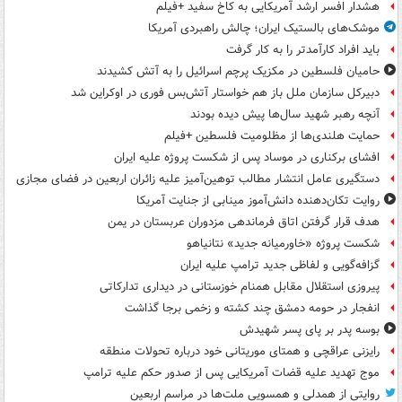
هشدار افسر ارشد آمریکایی به کاخ سفید +فیلم
موشک‌های بالستیک ایران؛ چالش راهبردی آمریکا
باید افراد کارآمدتر را به کار گرفت
حامیان فلسطین در مکزیک پرچم اسرائیل را به آتش کشیدند
دبیرکل سازمان ملل باز هم خواستار آتش‌بس فوری در اوکراین شد
آنچه رهبر شهید سال‌ها پیش دیده بودند
حمایت هلندی‌ها از مظلومیت فلسطین +فیلم
افشای برکناری در موساد پس از شکست پروژه علیه ایران
دستگیری عامل انتشار مطالب توهین‌آمیز علیه زائران اربعین در فضای مجازی
روایت تکان‌دهنده دانش‌آموز مینابی از جنایت آمریکا
هدف قرار گرفتن اتاق‌ فرماندهی مزدوران عربستان در یمن
شکست پروژه «خاورمیانه جدید» نتانیاهو
گزافه‌گویی و لفاظی جدید ترامپ علیه ایران
پیروزی استقلال مقابل همنام خوزستانی در دیداری تدارکاتی
انفجار در حومه دمشق چند کشته و زخمی برجا گذاشت
بوسه‌ پدر بر پای پسر شهیدش
رایزنی عراقچی و همتای موریتانی خود درباره تحولات منطقه
موج تهدید علیه قضات آمریکایی پس از صدور حکم علیه ترامپ
روایتی از همدلی و همسویی ملت‌ها در مراسم اربعین