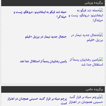
برگزیده ورزشی
حمله تند فیگو به اینفانتینو: دروغگو، پَست‌ و
حیله‌گر!
جنجال جدید نیمار در برزیل +فیلم
رامین رضاییان رسماً از استقلال جدا شد
برگزیده عکس
پرچم سیاه بر فراز گنبد حسینی همچنان در اهتزاز
است