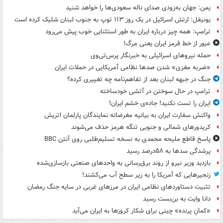
یمن: جهان به‌زودی صدای ناله سعودی‌ها را خواهد شنید
یونیفل: ارتش اسرائیل در یک روز ۱۱۳ توپ به جنوب لبنان شلیک کرده است
ترامپ: همه چیز درباره ایران به طور استثنایی خوب پیش می‌رود
عبور از خط قرمز ایران یعنی مرگ!
حمله نیروهای اسرائیلی به خبرنگار پرس‌تی‌وی
«ضربه مغزی» شدن صدها نظامی آمریکایی در حملات ایران
جنگ در جبهه لبنان بعد از تفاهم‌نامه چه تغییری کرده؟
ترامپ در حال سوختن در آتشی خودساخته
ایران را تست نکنید! جاده‌ی خشم ایران!
واکنش سفارت ایران به بیانیه مغرضانه نمایندگان پارلمان اتریش
کریدورهای شمالی و جنوبی تنگه هرمز حذف می‌شوند
پاسخ قاطع ملیحه محمدی به نسخه تسلیم‌طلبی روی آنتن BBC
پرشدگی سدها به ۵۸درصد رسید
بازدید وزیر نیرو از روند برق‌رسانی به واحدهای صنعتی بازسازی‌شده
زنجیرهایی که آمریکا را به زیر سطح آب می‌کشند!
تثبیت دستاوردهای نظامی ایران در مرزهای غربی در سایه جنگ رمضان
دانا وایت به بن‌بست رسید
«کمانِ پرنده» چینی برای شکار کروزها به ایران می‌آید