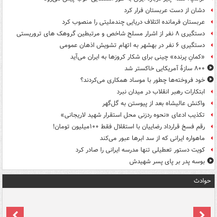
دشان از دست عربستان فرار کرد
عربستان فرمانده ائتلاف دریایی چندملیتی را منصوب کرد
دستگیری ۸ نفر از اشرار مسلح شاخص و مرتبطین گروهک های تروریستی
دستگیری ۶ نفر در بهشهر به اتهام تشویش اذهان عمومی
«کمانِ پرنده» چینی برای شکار کروزها به ایران می‌آید
۸۰۰ سازۀ آمریکایی خاکستر شد
خود فروخته‌ها چطور با موساد همکاری می‌کردند؟
ابتکارات رهبر انقلاب در میدان نبرد
واکنش عالیشاه بعد از پیوستن به گل‌گهر
تکذیب ادعای «نحوه ردزنی محل استقرار شهید لاریجانی»
رقم فسخ قرارداد رضاییان با استقلال فقط ۱۰۰میلیون تومان!
ماهواره ایرانی که از سد ابرها عبور می‌کند
کویت دستور تعطیلی تنها مدرسه ایرانی را صادر کرد
بوسه‌ پدر بر پای پسر شهیدش
حوادث