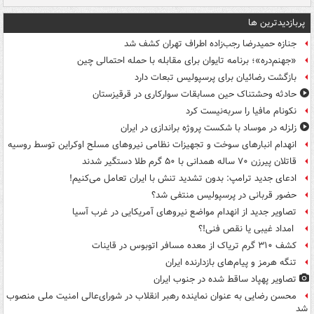
پربازدیدترین ها
جنازه حمیدرضا رجب‌زاده اطراف تهران کشف شد
«جهنم‌دره»؛ برنامه تایوان برای مقابله با حمله احتمالی چین
بازگشت رضائیان برای پرسپولیس تبعات دارد
حادثه وحشتناک حین مسابقات سوارکاری در قرقیزستان
نکونام مافیا را سربه‌نیست کرد
زلزله در موساد با شکست پروژه براندازی در ایران
انهدام انبارهای سوخت و تجهیزات نظامی نیروهای مسلح اوکراین توسط روسیه
قاتلان پیرزن ۷۰ ساله همدانی با ۵۰ گرم طلا دستگیر شدند
ادعای جدید ترامپ: بدون تشدید تنش با ایران تعامل می‌کنیم!
حضور قربانی در پرسپولیس منتفی شد؟
تصاویر جدید از انهدام مواضع نیروهای آمریکایی در غرب آسیا
امداد غیبی یا نقص فنی!؟
کشف ۳۱۰ گرم تریاک از معده مسافر اتوبوس در قاینات
تنگه هرمز و پیام‌های بازدارنده ایران
تصاویر پهپاد ساقط شده در جنوب ایران
محسن رضایی به عنوان نماینده رهبر انقلاب در شورای‌عالی امنیت ملی منصوب
شد