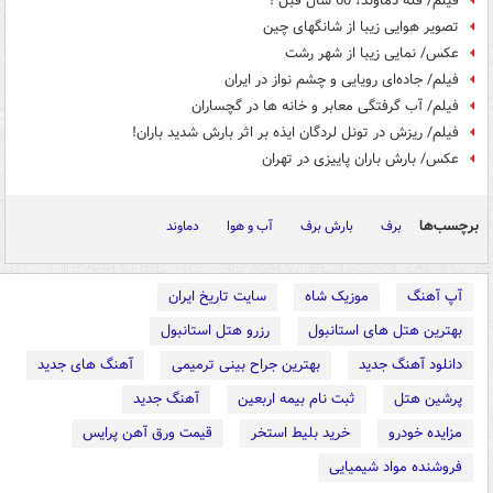
فیلم/ قله دماوند، 60 سال قبل !
تصویر هوایی زیبا از شانگهای چین
عکس/ نمایی زیبا از شهر رشت
فیلم/ جاده‌ای رویایی و چشم نواز در ایران
فیلم/ آب گرفتگی معابر و خانه ها در گچساران
فیلم/ ریزش در تونل لردگان ایذه بر اثر بارش شدید باران!
عکس/ بارش باران پاییزی در تهران
برچسب‌ها
برف
بارش برف
آب و هوا
دماوند
آپ آهنگ
موزیک شاه
سایت تاریخ ایران
بهترین هتل های استانبول
رزرو هتل استانبول
دانلود آهنگ جدید
بهترین جراح بینی ترمیمی
آهنگ های جدید
پرشین هتل
ثبت نام بیمه اربعین
آهنگ جدید
مزایده خودرو
خرید بلیط استخر
قیمت ورق آهن پرایس
فروشنده مواد شیمیایی