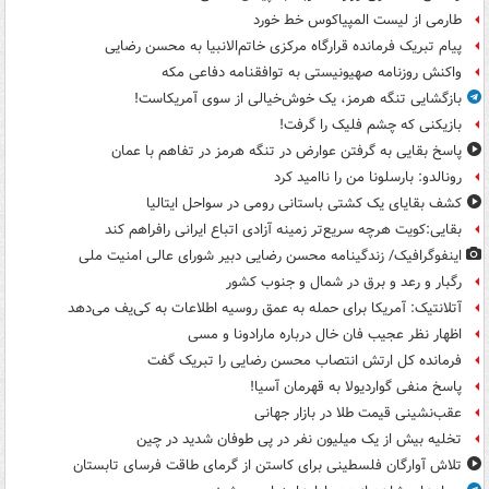
طارمی از لیست المپیاکوس خط خورد
پیام تبریک فرمانده قرارگاه مرکزی خاتم‌الانبیا به محسن رضایی
واکنش روزنامه صهیونیستی به توافقنامه دفاعی مکه
بازگشایی تنگه هرمز، یک خوش‌خیالی از سوی آمریکاست!
بازیکنی که چشم فلیک را گرفت!
پاسخ بقایی به گرفتن عوارض در تنگه هرمز در تفاهم با عمان
رونالدو: بارسلونا من را ناامید کرد
کشف بقایای یک کشتی باستانی رومی در سواحل ایتالیا
بقایی:کویت هرچه سریع‌تر زمینه آزادی اتباع ایرانی رافراهم کند
اینفوگرافیک/ زندگینامه محسن رضایی دبیر شورای عالی امنیت‌ ملی
رگبار و رعد و برق در شمال و جنوب کشور
آتلانتیک: آمریکا برای حمله به عمق روسیه اطلاعات به کی‌یف می‌دهد
اظهار نظر عجیب فان خال درباره مارادونا و مسی
فرمانده کل ارتش انتصاب محسن رضایی را تبریک گفت
پاسخ منفی گواردیولا به قهرمان آسیا!
عقب‌نشینی قیمت طلا در بازار جهانی
تخلیه بیش از یک میلیون نفر در پی طوفان شدید در چین
تلاش آوارگان فلسطینی برای کاستن از گرمای طاقت فرسای تابستان