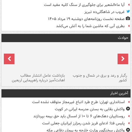
آیا ماءالشعیر برای جلوگیری از سنگ کلیه مفید است
غروب در شاهگلی‌ده تبریز
صفحه نخست روزنامه‌های دوشنبه ۱۹ مرداد ۱۴۰۵
بطری آبی که ماشین شما را به آتش می‌کشد
حوادث
رگبار و رعد و برق در شمال و جنوب
بازداشت عامل انتشار مطالب
کشور
اهانت‌آمیز درباره راهپیمایی اربعین
گر
آخرین اخبار
استانداری تهران: طرح طرد اتباع غیرمجاز متوقف نشده است
واکنش بقایی به بستن مدرسه ایرانی در کویت
روستاییان دهک‌های ۶ تا ۱۰ از امسال باید حق بیمه بپردازند
پلیس فتا: ادعای فریز شدن رمزارز ایرانیان جعلی است
واکنش سخنگوی وزارت خارجه به پیمان دفاعی مکه