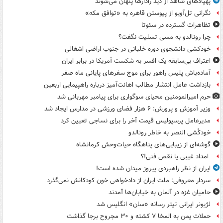
پهپادهای شاهد از دید رادارها پنهان می‌شوند
نگرانی تل‌آویو از پیوستن قاهره به «توافق مکه»
تظاهرات گسترده در سئوتا
چرا رونالدو به مسی تسلیت نگفت؟
خودکشی دانشجوی دوره خلبانی در جنوب اراضی اشغالی
اعتراف بی‌سابقه یک افسر به شکست آمریکا در برابر ایران
آماده‌باش پلیس راهور برای موج سفرهای پایانی ماه صفر
بازداشت عامل انتشار مطالب اهانت‌آمیز درباره راهپیمایی اربعین
حرم امیرالمومنین محیای سوگواری برای پیامبر مهربانی شد
وزیر آموزش و پرورش: ۶ هزار فضای ورزشی در مدارس ایجاد شد
مدیرعامل پرسپولیس قیمت آخر را برای نساجی تعیین کرد
خودکُشی النصر به خاطر رونالدو
گوشه‌ای از زیبایی‌های پناهگاه‌ حیات‌وحش کرمانشاه
امداد غیبی یا نقص فنی!؟
ایران از نظر راهبردی پیروز میدان شده است!
سردار معروفی: ملت ایران از دادخواهی خون کودکانش نمی‌گذرد
حامیان غزه در آلمان به خیابان‌ها آمدند
لژیونر ایرانی تیتر رسانه «سان» انگلیس شد
حملات یمن به المخا ۷ کشته و ۳۰ مجروح برجا گذاشت