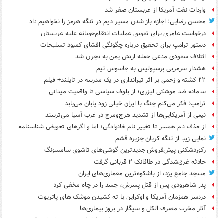
واردات نفت آمریکا از عربستان صفر شد
محسن رضایی: اجازه باز شدن مسیر دوم در تنگه هرمز را نخواهیم داد
درخواست عامری برای تعویق عملیات انتقام‌جویانه علیه عربستان
دستور ترامپ برای تحقیق درباره چگونگی افشای کمبود تسلیحات
ائتلاف سعودی مدعی حمله ارتش یمن به نجران شد
هشدار سرمربی پرسپولیس به جاسوس تیم
۲۲ کشته و زخمی بر اثر تیراندازی در یک مدرسه در تایلند+ فیلم
سامانه ضد موشکی لیزری؛ از بلوف سیاسی تا واقعیت میدانی
ترامپ: فکر می‌کنم جنگ با ایران خیلی زود پایان می‌یابد
نیمی از آمریکایی‌ها از تشدید هرج‌ومرج در غرب آسیا می‌ترسند
از حذف نام همسر تا تغییر نام خانوادگی؛ اما و اگرهای تعویض شناسنامه
نمایی زیبا از تنگه کریان جزیره قشم
رکوردشکنی پیش‌فروش جدیدترین گوشی‌های تاشوی سامسونگ
حادثه غرق‌شدگی در طاقانک ۲ قربانی گرفت
مسجد جامع یزد، از باشکوه‌ترین معماری‌های ایران
پدر شاهرودی پس از قتل پسرش، جسد را در چاه مخفی کرد
دردسر همزمان آمریکا و اوکراین با ته کشیدن موشک های پاتریوت
آثار مخرب مصرف الکل و سیگار در بروز بیماری‌ها