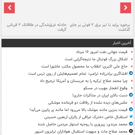
برخورد پراید با تیر برق ۲ فوتی بر جای
حادثه غرق‌شدگی در طاقانک ۲ قربانی
پد
گذاشت
گرفت
جس
آخرین اخبار
قیمت جهانی نفت امروز ۱۶ مرداد
اشکال بزرگ فوتبال ما نتیجه‌گرایی است
حاج علی اکبری: انقلاب ما محصول مکتب عاشورا است
افشاگری برادرزاده ترامپ: تمام تصمیم‌هایش از روی ترس است
چرا محمد صلاح ترکیه را به عربستان و آمریکا ترجیح داد
وقوع انفجار مهیب در مسکو
دست بالای ایران در مذاکرات جاری!
عکس‌های دیده نشده از رفاقت دو فرمانده‌ موشکی
قیمت بنزین مانند موشک بالا می‌رود اما مانند پر پایین می‌آید!
استقبال خاص دخترک عراقی از زائران اربعین حسینی
محمد مرندی: پیروزی با روحیه استوار مردمی حاصل شده
محمد صلاح مات و مبهوت استقبال هواداران ترابزون اسپور