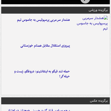
برگزیده ورزشی
هشدار سرمربی پرسپولیس به جاسوس تیم
پیروزی استقلال مقابل همنام خوزستانی
حمله تند فیگو به اینفانتینو: دروغگو، پَست‌ و
حیله‌گر!
برگزیده عکس
پرچم سیاه بر فراز گنبد حسینی همچنان در اهتزاز