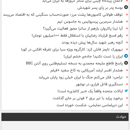
«کمانِ پرنده» چینی برای شکار کروزها به ایران می‌آید
بوسه‌ پدر بر پای پسر شهیدش
توقف طولانی کامیون‌ها پشت مرز؛ صورت‌حساب سنگینی که به اقتصاد می‌رسد
هشدار سرمربی پرسپولیس به جاسوس تیم
آیا تینا پاکروان بازهم از ساترا مجوز فعالیت می‌گیرد؟
رقم فسخ قرارداد رضاییان با استقلال فقط ۱۰۰میلیون تومان!
آنچه رهبر شهید سال‌ها پیش دیده بودند
نیویورک تایمز فاش کرد: کارگروه ویژه سیا برای تفرقه افکنی در کوبا
ایران را تست نکنید! جاده‌ی خشم ایران!
پاسخ قاطع ملیحه محمدی به نسخه تسلیم‌طلبی روی آنتن BBC
هشدار افسر ارشد آمریکایی به کاخ سفید +فیلم
ترامپ: فکر می‌کنم جنگ با ایران خیلی زود پایان می‌یابد
دستگیری قاتل فراری در نوشهر
ایالات متحده واقعاً یک «ببر کاغذی» است!
برخورد پراید با تیر برق ۲ فوتی بر جای گذاشت
این دیپلماسی نمایشی، شکست خورده است
حوادث