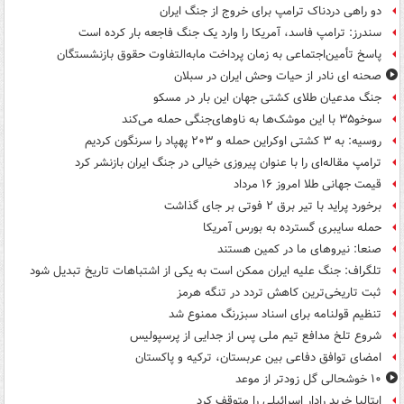
دو راهی دردناک ترامپ برای خروج از جنگ ایران
سندرز: ترامپ فاسد، آمریکا را وارد یک جنگ فاجعه بار کرده است
پاسخ تأمین‌اجتماعی به زمان پرداخت مابه‌التفاوت حقوق بازنشستگان
صحنه ای نادر از حیات وحش ایران در سبلان
جنگ مدعیان طلای کشتی جهان این بار در مسکو
سوخو۳۵ با این موشک‌ها به ناوهای‌جنگی حمله می‌کند
روسیه: به ۳ کشتی اوکراین حمله و ۲۰۳ پهپاد را سرنگون کردیم
ترامپ مقاله‌ای را با عنوان پیروزی خیالی در جنگ ایران بازنشر کرد
قیمت جهانی طلا امروز ۱۶ مرداد
برخورد پراید با تیر برق ۲ فوتی بر جای گذاشت
حمله سایبری گسترده به بورس آمریکا
صنعا: نیروهای ما در کمین‌ هستند
تلگراف: جنگ علیه ایران ممکن است به یکی از اشتباهات تاریخ تبدیل شود
ثبت تاریخی‌ترین کاهش تردد در تنگه هرمز
تنظیم قولنامه برای اسناد سبزرنگ ممنوع شد
شروع تلخ مدافع تیم ملی پس از جدایی از پرسپولیس
امضای توافق دفاعی بین عربستان، ترکیه و پاکستان
۱۰ خوشحالی گل زودتر از موعد
ایتالیا خرید رادار اسرائیلی را متوقف کرد