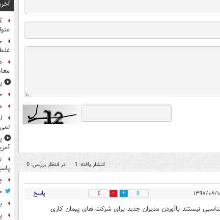
آخری
متوا
ح
غلطی
معام
پ
ح
هد
ا
نمی‌
پ
آمری
ت
انتشار یافته: 1
در انتظار بررسی: 0
پاسخ
چ
ح
پاسخ
0
0
ب
مناسبی نیستند باآوردن مدیران جدید برای شرکت های پیمان کاری
پ