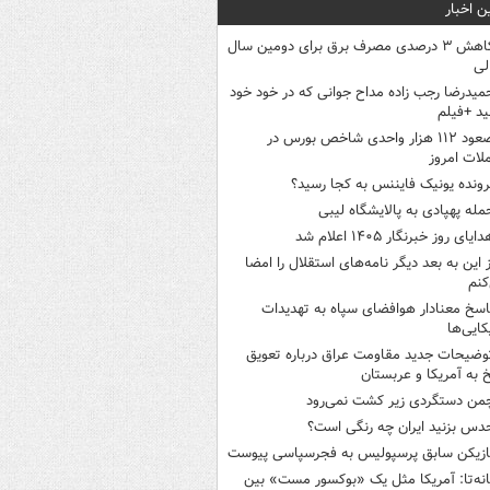
ن اخبار
کاهش ۳ درصدی مصرف برق برای دومین سال
لی
میدرضا رجب زاده مداح جوانی که در خود خود
د +فیلم
صعود ۱۱۲ هزار واحدی شاخص بورس در
لات امروز
رونده یونیک فایننس به کجا رسید؟
مله پهپادی به پالایشگاه لیبی
ایای روز خبرنگار ۱۴۰۵ اعلام شد
ز این به بعد دیگر نامه‌های استقلال را امضا
کنم
اسخ معنادار هوافضای سپاه به تهدیدات
کایی‌ها
وضیحات جدید مقاومت عراق درباره تعویق
 به آمریکا و عربستان
من دستگردی زیر کشت نمی‌رود
دس بزنید ایران چه رنگی است؟
ازیکن سابق پرسپولیس به فجرسپاسی پیوست
انه‌تا: آمریکا مثل یک «بوکسور مست» بین