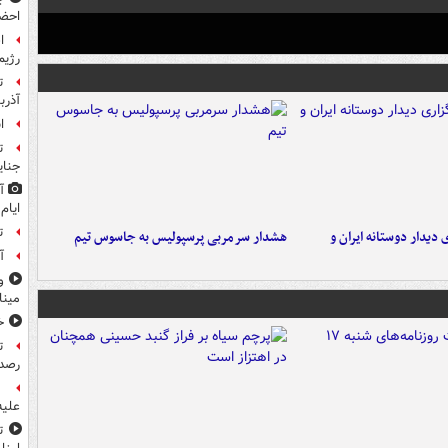
احضا
ا
رژیم
ت
آذرب
ا
ت
جنای
آ
ایام
ت
 دیدار دوستانه ایران و
هشدار سرمربی پرسپولیس به جاسوس تیم
آ
و
مین
خ
ت
رصد 
علیه
ت