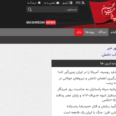
RSS
آرشیو
تماس با ما
دربارهٔ ما
MASHREGH
NEWS
یلم
دیدگاه
پیوندها
بازار
زدیدترین ها
اید روسیه، آمریکا را در ایران زمین‌گیر کند!
رگیری اعضای داعش و نیروهای جولانی در
 زینب
یانیه سپاه پاسداران به مناسبت روز خبرنگار
استقرار انبوه «دی‌اف‑۱۷» و پایان عصر پدافند
یکا +عکس
أیید ربایش و قتل حمیدرضا رجب‌زاده
ارن افرز: جنگ با ایران یک فاجعه است