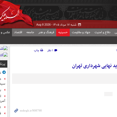
شنبه ۱۷ مرداد ۱۴۰۵ -
Aug 8 2026
ی
دفاع و امنیت
جهاد و مقاومت
حسینیه
فرهنگ و هنر
جامعه
اقتصاد
عکس و ف
۱ نظر
چاپ
پربا
ش
د
سیده
ب
آمر
ت
ف