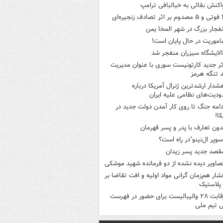
اکنش بقائی به خیالبافی ترامپ
ثر تصادف زنجیره‌ای
نفجار بزرگ در شهر المخا یمن
اموریت در حال پایان است!
الایشگاه سیزران منفجر شد
ثر جدید کارتونیست سوری با عنوان مدیریت
 تنگه هرمز
شدار ارشدترین ژنرال آمریکا درباره
دیت‌های نظامی علیه ایران
دامه جنگ تا روی کار آمدن دولت جدید در
کا!
دون تعارف با پدر و پسر قهرمان
سوپر ال‌نینو"در راه است؟
قصد جدید پسر زیدان
صاویر دیده‌ نشده از دو فرمانده شهید موشکی
شار هم‌زمان گرانی مواد اولیه و افت تقاضا بر
ر پلاستیک
رقابت ۲۸ والیبالیست برای حضور در فهرست
ی تیم ملی