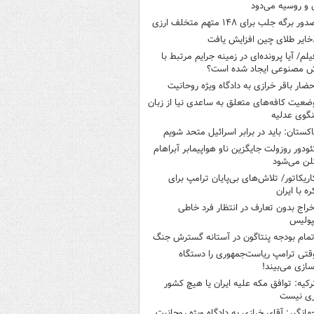
ن و روسیه می‌دود
ور برگه جلب برای ۱۴۸ متهم متخلف ارزی
خایر طلای چین افزایش یافت
یلم/ آیا پرونده‌ای در زمینه جرایم مرتبط با
 مصنوعی ایجاد شده است؟
حضار باقر خرازی به دادگاه ویژه روحانیت
ضعیت کافه‌های متعلق به ساعدی نیا از زبان
گوی عدلیه
اکستان: باید در برابر اسرائیل متحد شویم
ئودور روزولت جایگزین ناو هواپیمابر آبراهام
لن می‌شود
اریکاتور/ تلاش‌های بی‌پایان ترامپ برای
ره با ایران
خراج بدون تعارف در انتظار فرد خاطی
پولیس
تمام بودجه پنتاگون در آستانه گسترش جنگ
قتی ترامپ ریاست‌جمهوری را دستگاه
سازی می‌بیند!
رکیه: توافق مکه علیه ایران یا هیچ کشور
ری نیست
هانگیر: آقای خرازی به دادگاه ویژه روحانیت