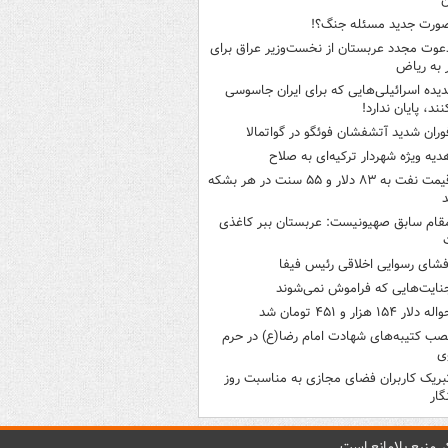
ن
ورت جدید مسئله جنگ؟!
عوت مجدد عربستان از نخست‌وزیر عراق برای
به ریاض
دیده اسرائیلی‌هایی که برای ایران جاسوسی
نند، پایان ندارد!
وران شدید آتشفشان فوئگو در گواتمالا
دیه ویژه شهردار ترکیه‌ای به صلاح
قیمت نفت به ۸۳ دلار و ۵۵ سنت در هر بشکه
قام سابق صهیونیست: عربستان ببر کاغذی
فشای رسوایی اخلاقی رئیس فیفا
نایت‌هایی که فراموش نمی‌شوند
له دلار ۱۵۴ هزار و ۴۵۱ تومان شد
صب کتیبه‌های شهادت امام رضا(ع) در حرم
ی
بریک کاربران فضای مجازی به مناسبت روز
گار
 منبع بلامانع است.