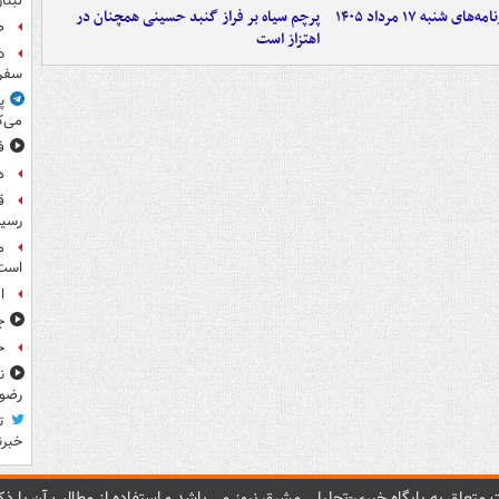
لبنا
شنبه ۱۷ مرداد ۱۴۰۵
پرچم سیاه بر فراز گنبد حسینی همچنان در
ص
اهتزاز است
د
سفر 
پ
می‌ک
ف
ه
رسید
م
است
ا
ج
حوا
ن
رضو
ت
خبرن
متعلق به پایگاه خبري-تحليلي مشرق نيوز می باشد و استفاده از مطالب آن با ذکر