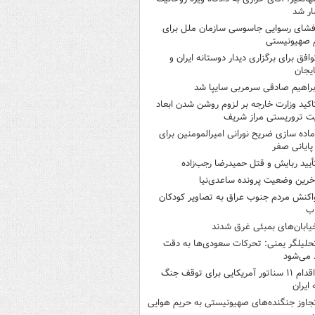
ر شد
فشای رسوایی جاسوسی سازمان ملل برای
 صهیونیستی
وافق برای برگزاری دیدار دوستانه ایران و
ایجان
براهیم صادقی سرمربی سایپا شد
اکید وزارت خارجه بر لزوم روشن شدن ابعاد
ت تروریستی مراز شریف
ماده سازی ضریح نورانی امیرالمومنین برای
 پایانی صفر
أیید ربایش و قتل حمیدرضا رجب‌زاده
خرین وضعیت پرونده ساعدی‌نیا
اکنش مردم جنوب عراق به تصاویر کودکان
اب
یابان‌های بمبئی غرق شدند
حلیلگر یمنی: تحرکات سعودی‌ها به دقت
می‌شود
اقدام ۱۱ سناتور آمریکایی برای توقف جنگ
 ایران
جاوز جنگنده‌های صهیونیستی به حریم هوایی