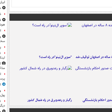
ایرا
صد
ذ
ف
هوش
ا
و
سخن
پ
ت
"سوپر ال‌نینو"در راه است؟
لینک
ک
مذاک
ا
پرس
ا
و
پول‌
ور احکام بازنشستگی
رگبار و رعدوبرق در راه شمال کشور
ت
دیگ
ج