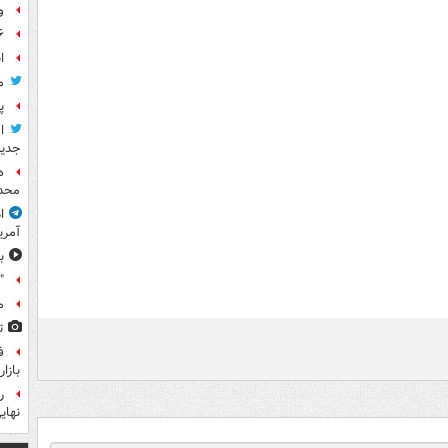
و
۶ فوتی و ۵ مصدوم بر ا
ا
م
پ
ا
جدید
ه
محدو
ا
آمری
ب
"
م
ت
ف
بازا
نهای