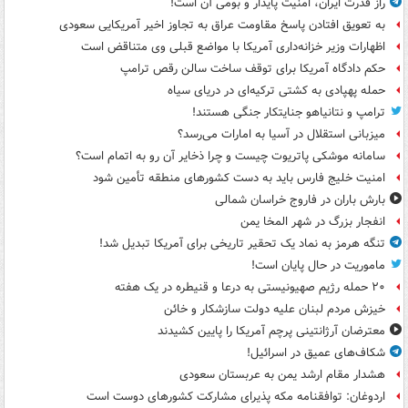
راز قدرت ایران، امنیت پایدار و بومی آن است!
به تعویق افتادن پاسخ مقاومت عراق به تجاوز اخیر آمریکایی سعودی
اظهارات وزیر خزانه‌داری آمریکا با مواضع قبلی وی متناقض است
حکم دادگاه آمریکا برای توقف ساخت سالن رقص ترامپ
حمله پهپادی به کشتی ترکیه‌ای در دریای سیاه
ترامپ و نتانیاهو جنایتکار جنگی هستند!
میزبانی استقلال در آسیا به امارات می‌رسد؟
سامانه موشکی پاتریوت چیست و چرا ذخایر آن رو به اتمام است؟
امنیت خلیج فارس باید به دست کشورهای منطقه تأمین شود
بارش باران در فاروج خراسان شمالی
انفجار بزرگ در شهر المخا یمن
تنگه هرمز به نماد یک تحقیر تاریخی برای آمریکا تبدیل شد!
ماموریت در حال پایان است!
۲۰ حمله رژیم صهیونیستی به درعا و قنیطره در یک هفته
خیزش مردم لبنان علیه دولت سازشکار و خائن
معترضان آرژانتینی پرچم آمریکا را پایین کشیدند
شکاف‌های عمیق در اسرائیل!
هشدار مقام ارشد یمن به عربستان سعودی
اردوغان: توافقنامه مکه پذیرای مشارکت کشورهای دوست است