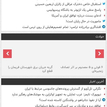
استقبال خاص دخترک عراقی از زائران اربعین حسینی
پاسخ منفی یک لژیونر به باشگاه پرسپولیس
ادعای بسنت درباره توافق ایران و آمریکا
ماموریت در حال پایان است!
افشاگری برادرزاده ترامپ: تمام تصمیم‌هایش از روی ترس است
حوادث
۶ فوتی و ۵ مصدوم بر اثر تصادف
گربه جریان برق شهرستان فریمان را
رگ
زنجیره‌ای
قطع کرد
آخرین اخبار
نگرانی تل‌آویو از گسترش پرونده‌های جاسوسی مرتبط با ایران
نیویورک تایمز: غرب تمایلی به تجهیز اوکراین به موشک‌های رهگیر ندارد
آیا از نفوذ نتانیاهو در واشنگتن کاسته شده است؟
توافق پرو و مکزیک بر سر ازسرگیری روابط دیپلماتیک