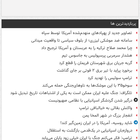
پربازدیدترین ها
تصاویر جدید از پهپادهای منهدم‌شده آمریکا توسط سپاه
سامانه ضد موشکی لیزری؛ از بلوف سیاسی تا واقعیت میدانی
چرا محمد صلاح ترکیه را به عربستان و آمریکا ترجیح داد
هشدار سرمربی پرسپولیس به جاسوس تیم
گربه جریان برق شهرستان فریمان را قطع کرد
برخورد پراید با تیر برق ۲ فوتی بر جای گذاشت
ترامپ سوئیس را تهدید کرد
سوخو۳۵ با این موشک‌ها به ناوهای‌جنگی حمله می‌کند
تلگراف: جنگ علیه ایران ممکن است به یکی از اشتباهات تاریخ تبدیل شود
درگیر شدن گردشگر اسپانیایی با نظامی صهیونیست
واکنش بقائی به خیالبافی ترامپ
انفجار بزرگ در شهر المخا یمن
شاید روسیه، آمریکا را در ایران زمین‌گیر کند!
دروازه‌بان اسپانیایی در یک‌قدمی بازگشت به استقلال
ترامپ: فکر می‌کنم جنگ با ایران خیلی زود پایان می‌یابد