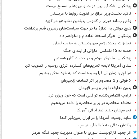
پزشکیان: شکافی بین دولت و نیروهای مسلح نیست
تاکید نخست‌وزیر عراق بر تقویت روابط با عربستان
وقتی رسانه عبری از کابوس بنیامین نتانیاهو می‌گوید
هیچ دولتی به اندازۀ ما در جهت سیاست‌های رهبری قدم برنداشت
پزشکیان: هرگز استعفا نداده‌ام و نخواهم داد
تجاوزات مجدد رژیم صهیونیستی به جنوب لبنان
حمله به ۱۵ نفتکش‌ اماراتی از ابتدای جنگ
پزشکیان: ما نوکر مردم و در خدمت آنان هستیم
سنای آمریکا لایحه تحریم‌های گسترده انرژی روسیه را تصویب کرد
عراقچی: زمان آن فرا رسیده است که به خود متکی باشیم
۶ فوتی و ۵ مصدوم بر اثر تصادف زنجیره‌ای
بدون تعارف با پدر و پسر قهرمان
ترامپ التماس‌کننده توافقی است که خود ویران کرد
معادله محاصره در برابر محاصره را ادامه می‌دهیم
تحریم‌های جدید ضد ایرانی آمریکا
شاید روسیه، آمریکا را در ایران زمین‌گیر کند!
واکنش بقائی به خیالبافی ترامپ
اثر جدید کارتونیست سوری با عنوان مدیریت جدید تنگه هرمز