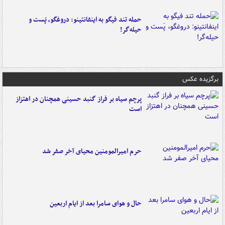
حمله تند فیگو به اینفانتینو: دروغگو، پَست‌ و
حیله‌گر!
برگزیده عکس
پرچم سیاه بر فراز گنبد حسینی همچنان در اهتزاز
است
حرم امیرالمومنین محیای آخر صفر شد
حال و هوای سامرا بعد از ایام اربعین