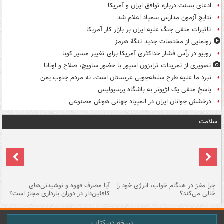
ادعای بسنت درباره توافق ایران و آمریکا
نتایج آزمون مدارس سمپاد اعلام شد
تاثیرات منفی جنگ علیه ایران بر بازار کار آمریکا
رونمایی از مختصات جدید تنگۀ هرمز
روبیو در رأس فشار حداکثری آمریکا برای تغییر مسیر کوبا
تصویری از تمرینات ترابزون اسپور با حضور ساویچ، صلاح و اونانا
نبرد ما علیه طرح سلطه‌جویی عربستان است، نه مردم جنوب یمن
پاسخ منفی یک لژیونر به باشگاه پرسپولیس
درخشش جوانان ایران در المپیاد جهانی هوش مصنوعی
سلامت
ت
چرا مغز در هنگام خواب، انرژی خود را
آیا مصرف قهوه و نوشیدنی‌های
چر
خالی می‌کند؟
کافئین‌دار در دوران بارداری مجاز است؟
می
نسخه دسکتاپ