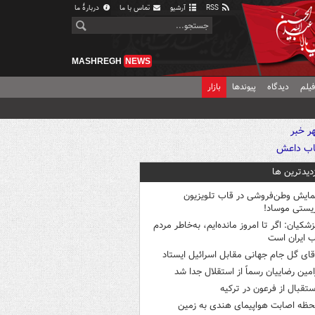
RSS
آرشیو
تماس با ما
دربارهٔ ما
MASHREGH
NEWS
یلم
دیدگاه
پیوندها
بازار
زدیدترین ها
مایش وطن‌فروشی در قاب تلویزیون
یستی موساد!
زشکیان: اگر تا امروز مانده‌ایم، به‌خاطر مردم
 ایران است
قای گل جام جهانی مقابل اسرائیل ایستاد
امین رضاییان رسماً از استقلال جدا شد
ستقبال از فرعون در ترکیه
حظه اصابت هواپیمای هندی به زمین