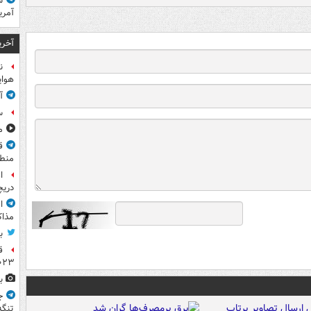
ش
آمری
آخری
ن
هوای
آ
س
مشا
ق
منطق
ا
دریچ
ا
مذاک
ب
ق
۲۰۲۳ ر
ب
ج
تنگه