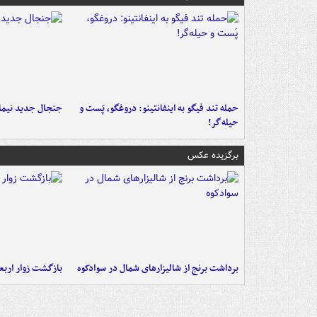
حمله تند فیگو به اینفانتینو: دروغگو، پَست‌ و
جنجال جدید نیمار
حیله‌گر!
برگزیده عکس
برداشت برنج از شالیزارهای شمال در سوادکوه
بازگشت زوار اربعی