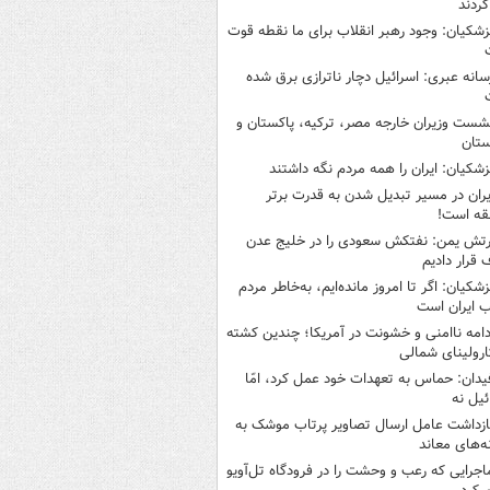
کردند
زشکیان: وجود رهبر انقلاب برای ما نقطه قوت
سانه عبری: اسرائیل دچار ناترازی برق شده
شست وزیران خارجه مصر، ترکیه، پاکستان و
ستان
زشکیان: ایران را همه مردم نگه داشتند
یران در مسیر تبدیل شدن به قدرت برتر
قه است!
رتش یمن: نفتکش سعودی را در خلیج عدن
قرار دادیم
زشکیان: اگر تا امروز مانده‌ایم، به‌خاطر مردم
 ایران است
دامه ناامنی و خشونت در آمریکا؛ چندین کشته
ارولینای شمالی
یدان: حماس به تعهدات خود عمل کرد، امّا
ئیل نه
ازداشت عامل ارسال تصاویر پرتاب موشک به
ه‌های معاند
اجرایی که رعب و وحشت را در فرودگاه تل‌آویو