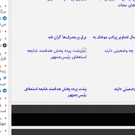
ن
مرگب
ک
می‌ت
ت
ال تصاویر پرتاب موشک به
برق پرمصرف‌ها گران شد
پ
ا
پ
فراز
ی
زندا
و
عرب
ضعیتی دارند
پشت پرده پخش هدفمند شایعه استعفای
ق
رئیس‌جمهور
د
ف
است
ب
جها
ب