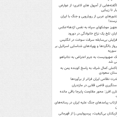
اگفته‌هایی از آمپول های لاغری؛ از عوارض
ار تا زیبایی
شورهای عربی از رویارویی و جنگ با ایران
رسند!
جهیز موشکهای سپاه به نفس اژدها+عکس
ایان تلخ یک نزاع خانوادگی در دورود
فزایش بی‌سابقه سرقت سوخت در انگلیس
رواز بالگردها و پهپادهای شناسایی اسرائیل بر
 سوریه
ک صهیونیست به جرم اعتراض به نتانیاهو
نی شد
اکنش کمال شرف به پاسخ کوبنده یمن به
ستان سعودی
درت نظامی ایران فراتر از برآوردها
ستگیری قاضی قلابی در مازندران
ارن افرز: محور مقاومت پابرجا باقی مانده
ازتاب پیامدهای جنگ علیه ایران در رسانه‌های
ن
ازیکنان بی‌کیفیت، پرسپولیس را از قهرمانی