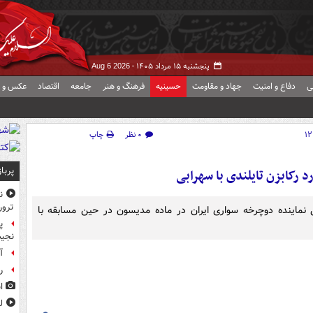
پنجشنبه ۱۵ مرداد ۱۴۰۵ -
Aug 6 2026
ی
دفاع و امنیت
جهاد و مقاومت
حسینیه
فرهنگ و هنر
جامعه
اقتصاد
عکس و ف
۰ نظر
چاپ
پربا
رکابزن تایلندی با سهرابی
ن
ترور
20 جاکارتا مهدی سهرابی نماینده دوچرخه سواری ایران در ماده مدیسون در حین مسابقه با
پ
نجیب
آ
ر
ا
ل