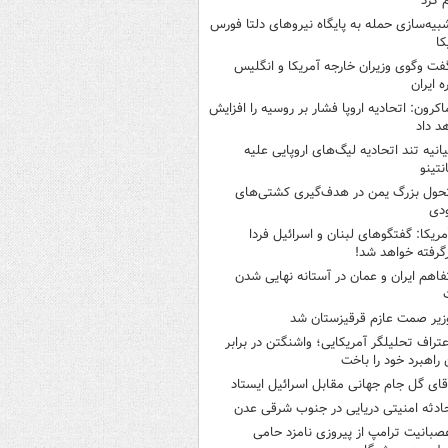
 کرد
بیه‌سازی حمله به پایگاه نیروهای دلتا فورس
کا
فت وگوی وزیران خارجه آمریکا و انگلیس
ه ایران
اکرون: اتحادیه اروپا فشار بر روسیه را افزایش
د داد
یانیه تند اتحادیه لیگ‌های اروپایی علیه
نتینو
حول بزرگ یمن در هدف‌گیری کشتی‌های
دی
مریکا: گفتگوهای لبنان و اسرائیل فردا
گرفته خواهد شد!
فاهم ایران و عمان در آستانه نهایی شدن
زیر صمت عازم قرقیزستان شد
عتراف تحلیلگر آمریکایی؛ واشنگتن در برابر
ن راهبرد خود را باخت
قای گل جام جهانی مقابل اسرائیل ایستاد
ادثه امنیتی دریایی در جنوب شرقی عدن
صبانیت ترامپ از پیروزی نامزد حامی