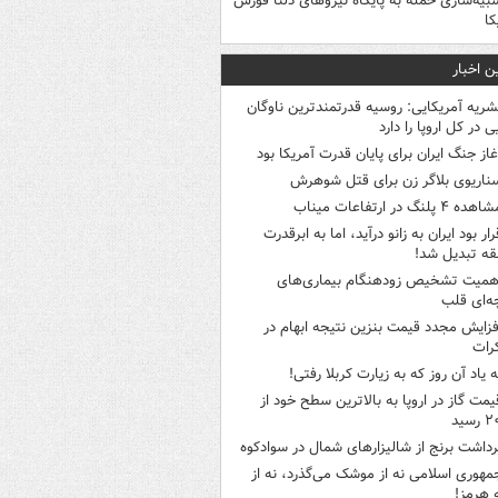
بیه‌سازی حمله به پایگاه نیروهای دلتا فورس
کا
ن اخبار
شریه آمریکایی: روسیه قدرتمندترین ناوگان
ی در کل اروپا را دارد
غاز جنگ ایران برای پایان قدرت آمریکا بود
ناریوی بلاگر زن برای قتل شوهرش
هده ۴ پلنگ در ارتفاعات میناب
رار بود ایران به زانو درآید، اما به ابرقدرت
ه تبدیل شد!
همیت تشخیص زودهنگام بیماری‌های
ه‌ای قلب
فزایش مجدد قیمت بنزین نتیجه ابهام در
رات
ه یاد آن روز که به زیارت کربلا رفتی!
یمت گاز در اروپا به بالاترین سطح خود از
سید
رداشت برنج از شالیزارهای شمال در سوادکوه
مهوری اسلامی نه از موشک می‌گذرد، نه از
 هرمز!