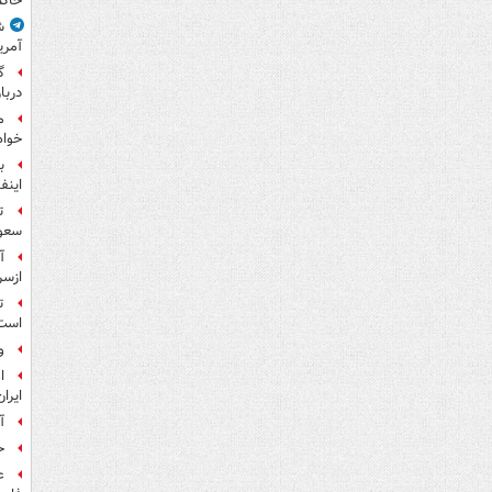
حاکم
ش
آمری
گ
دربار
م
خواه
ب
اینفا
ت
سعو
آ
ازسر
ت
است
و
ا
ایرا
آ
ح
ع