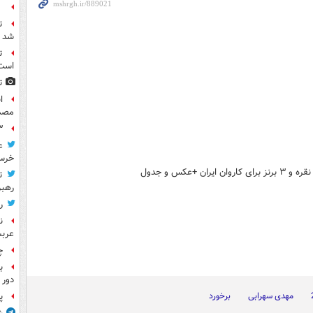
ع
ت
شد
ت
است
ت
مصد
۳ کاپیتان ایرا
ع
خرس
ت
رهب
ر
ن
عرب
چ
ب
دور 
مهدی سهرابی
برخورد
پ