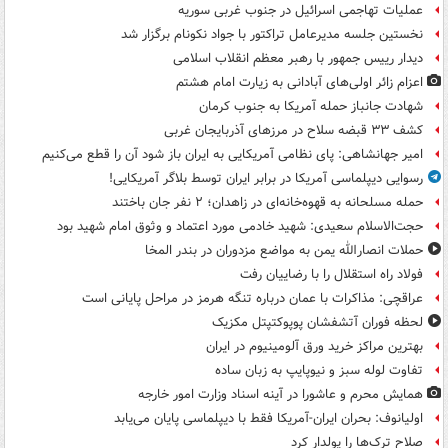
عملیات تهاجمی اسرائیل در جنوب غربی سوریه
نخستین جلسه مدیرعامل تراکتور با جواد نکونام برگزار شد
دیدار رییس جمهور با رهبر معظم انقلاب اسلامی
اعزام زائر اولی‌های آبادانی به زیارت امام هشتم
شهادت جانباز حمله آمریکا به جنوب کرمان
کشف ۳۳ قبضه سلاح در مرزهای آذربایجان غربی
امیر جهانشاهی: پای نظامی آمریکایی به ایران باز شود آن را قطع می‌کنیم
رسوایی دیپلماسی آمریکا در برابر ایران توسط بلاگر آمریکایی!
حمله مسلحانه به قهوه‌خانه‌ای در زاهدان؛ ۲ نفر جان باختند
حجت‌الاسلام سعیدی: شهید خادمی مورد اعتماد و وثوق امام شهید بود
حملات انصارالله یمن به مواضع مزدوران در بندر المخا
فولاد راه استقلال را با رضاییان رفت
عراقچی: مذاکرات با عمان درباره تنگه هرمز در مراحل پایانی است
لحظه فوران آتشفشان پوپوکتپتل مکزیک
بهترین مراکز خرید ورق آلومینیوم در ایران
تفاوت لوله سبز و نیوپایپ به زبان ساده
همایش محرم و عاشورا در آینه اسناد وزارت امور خارجه
اولیانوف: بحران ایران-آمریکا فقط با دیپلماسی پایان می‌یابد
صلاح ترک‌ها را پولدار کرد