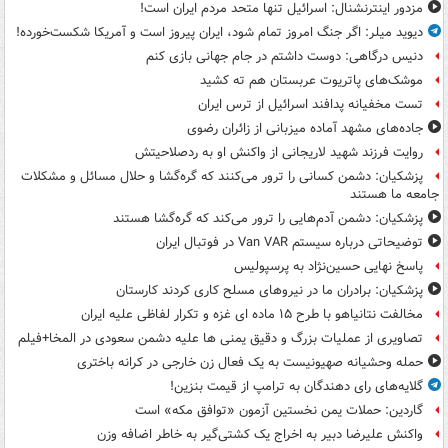
مزدور اینترنشنال: اسرائیل تنها متحد مردم ایران است!
دیوید میلر: اگر جنگ امروز تمام شود، ایران پیروز است و آمریکا شکست‌خورده!
دنیس درگاهی: دوست داشتم در جام جهانی بازی کنم
موشک‌های پاتریوت عربستان هم ته‌ کشید
تست مخفیانه پدافند اسرائیل از ترس ایران
جاده‌های مشهد آماده میزبانی از زائران رضوی
روایت فرزند شهید لاریجانی از واکنش او به ردصلاحیتش
پزشکیان: دشمن کسانی را ترور می‌کنند که گره‌گشا و حلال مسائل و مشکلات
جامعه ما هستند
پزشکیان: دشمن آدم‌هایی را ترور می‌کند که گره‌گشا هستند
توضیحاتی درباره سیستم Van VAR در فوتبال ایران
پاسخ نهایی حسین‌نژاد به پرسپولیس
پزشکیان: برادران ما در نیروهای مسلح کاری کردند کارستان
مخالفت نتانیاهو با طرح ۱۵ ماده ای غزه و تکرار لفاظی علیه ایران
تصاویری از عملیات بزرگ و دقیق یمنی ها علیه دشمن سعودی در المخا+فیلم
حمله وحشیانه صهیونیست به یک فعال زن خارجی در کرانه باختری
گلایه‌های رای دهندگان به ترامپ از قیمت بنزین!
گاردین: حملات یمن نخستین آزمون «توافق مکه» است
واکنش علیرضا دبیر به اخراج یک کشتی‌گیر به خاطر اضافه وزن