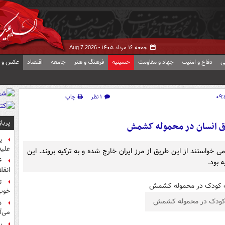
جمعه ۱۶ مرداد ۱۴۰۵ -
Aug 7 2026
ی
دفاع و امنیت
جهاد و مقاومت
حسینیه
فرهنگ و هنر
جامعه
اقتصاد
عکس و ف
۱ نظر
چاپ
پربا
 انسان در محموله کشمش
ی
علیه
خواستند از این طریق از مرز ایران خارج شده و به ترکیه بروند. این
 بود.
انقل
ت
خوب
 کودک در محموله کشمش
«
می‌آ
پ