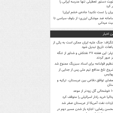
ویت دستور تعطیلی تنها مدرسه ایرانی را
 کرد
یران را تست نکنید! جاده‌ی خشم ایران!
امانه ضد موشکی لیزری؛ از بلوف سیاسی تا
یت میدانی
ن اخبار
لگراف: جنگ علیه ایران ممکن است به یکی از
اهات تاریخ تبدیل شود
کپلر: این هفته ۲۷ نفتکش و شناور از تنگه
 عبور کردند
نظیم قولنامه برای اسناد سبزرنگ ممنوع شد
روع تلخ مدافع تیم ملی پس از جدایی از
پولیس
مضای توافق دفاعی بین عربستان، ترکیه و
تان
ی گل زودتر از موعد
یتالیا خرید رادار اسرائیلی را متوقف کرد
اردات نفت آمریکا از عربستان صفر شد
حسن رضایی: اجازه باز شدن مسیر دوم در