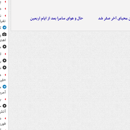
چ
د
ن
ن محیای آخر صفر شد
حال و هوای سامرا بعد از ایام اربعین
تفرق
ک
پ
اهتز
م
ا
ر
ش
ه
+فیل
م
آمری
ب
ح
آتش
د
فوری