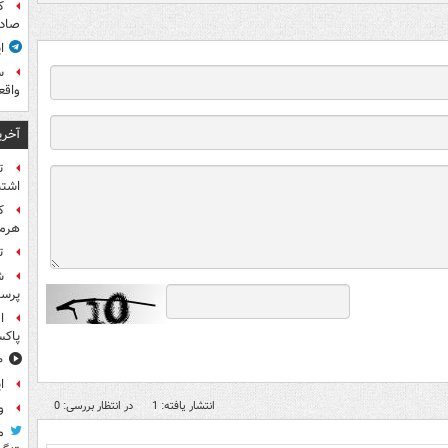
ک
صادر
ا
س
واقع
آخری
ت
اشتب
هرمز
ت
ش
پرس
ا
پاکس
۱۰ خوشحال
ا
انتشار یافته: 1
در انتظار بررسی: 0
و
م