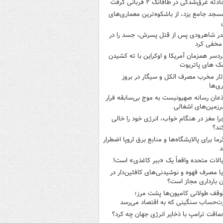
ادثه غرق‌شدگی در طاقانک ۲ قربانی گرفت
سجد جامع یزد، از باشکوه‌ترین معماری‌های
در شاهرودی پس از قتل پسرش، جسد را در
مخفی کرد
ردسر همزمان آمریکا و اوکراین با ته کشیدن
ک های پاتریوت
ثار مخرب مصرف الکل و سیگار در بروز
ری‌ها
ذعان رسانه صهیونیست به موج بی‌سابقه فرار
رزمین‌های اشغالی
را مغز در هنگام خواب، انرژی خود را خالی
ند؟
رما برای پالایشگاه‌ها و منابع برق اروپا اضطرار
د
یالات متحده واقعاً یک «ببر کاغذی» است!
یا مصرف قهوه و نوشیدنی‌های کافئین‌دار در
ن بارداری مجاز است؟
وقف طولانی کامیون‌ها پشت مرز؛
‌حساب سنگینی که به اقتصاد می‌رسد
ماقت ترامپ با ذخایر انرژی جهان چه کرد؟