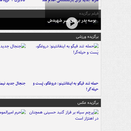
شرط جدید برای بازنشستگی اعلام شد
کالابرگ ۳ گروه شارژ شد
فیلم برگزیده
بوسه‌ پدر بر پای پسر شهیدش
برگزیده ورزشی
حمله تند فیگو به اینفانتینو: دروغگو، پَست‌ و
جنجال جدید نیمار
حیله‌گر!
برگزیده عکس