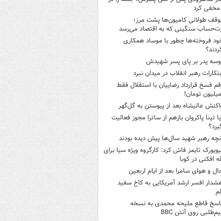
مخفی کرد
وقف طولانی کامیون‌ها پشت مرز؛
‌حساب سنگینی که به اقتصاد می‌رسد
ود فروخته‌ها چطور با موساد همکاری
ردند؟
وسه‌ پدر بر پای پسر شهیدش
بتکارات رهبر انقلاب در میدان نبرد
قم فسخ قرارداد رضاییان با استقلال فقط
اکنش عالیشاه بعد از پیوستن به گل‌گهر
یا تینا پاکروان بازهم از ساترا مجوز فعالیت
یرد؟
نچه رهبر شهید سال‌ها پیش دیده بودند
یویورک تایمز فاش کرد: کارگروه ویژه سیا برای
ه افکنی در کوبا
ال و هوای سامرا بعد از ایام اربعین
شدار افسر ارشد آمریکایی به کاخ سفید
م
اسخ قاطع ملیحه محمدی به نسخه
م‌طلبی روی آنتن BBC