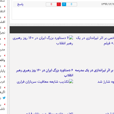
تنگه
پاسخ
0
0
د
انتق
د
افشا
ا
نجرا
ه
مدرس
س
واقع
ت
 بر اثر تیراندازی در یک مدرسه
۶ دستاورد بزرگ ایران در ۱۶۰ روز رهبری رهبر
پایا
انقلاب
ن
غرب 
ا
اگره
ن
ر
تاش