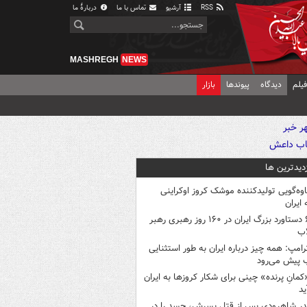
RSS
آرشیو
تماس با ما
دربارهٔ ما
MASHREGH
NEWS
یلم
دیدگاه
پیوندها
بازار
زدیدترین ها
اوه‌گویی تولیدکننده موشک کروز اوکراینی
 ایران
۶ دستاورد بزرگ ایران در ۱۶۰ روز رهبری رهبر
اب
رامپ: همه چیز درباره ایران به طور استثنایی
 پیش می‌رود
کمانِ پرنده» چینی برای شکار کروزها به ایران
ید
در شاهرودی پس از قتل پسرش، جسد را در