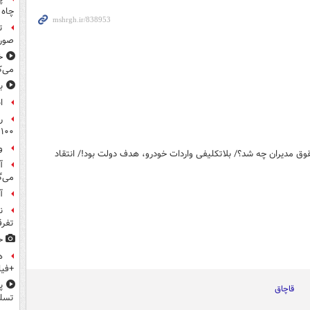
چاه 
ت
صورت
خ
می‌ک
ب
ا
ر
۱۰۰میلیون تومان!
و
قوق مدیران چه شد؟/ بلاتکلیفی واردات خودرو، هدف دولت بود!/ انتقاد
آ
می‌گ
آ
ن
تفرق
ح
ه
+فیل
پ
قاچاق
تسلی