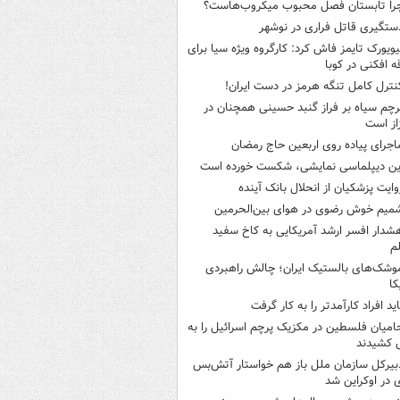
را تابستان فصل محبوب میکروب‌هاست؟
ستگیری قاتل فراری در نوشهر
یویورک تایمز فاش کرد: کارگروه ویژه سیا برای
ه افکنی در کوبا
نترل کامل تنگه هرمز در دست ایران!
رچم سیاه بر فراز گنبد حسینی همچنان در
از است
اجرای پیاده روی اربعین حاج رمضان
ین دیپلماسی نمایشی، شکست خورده است
وایت پزشکیان از انحلال بانک آینده
میم خوش رضوی در هوای بین‌الحرمین
شدار افسر ارشد آمریکایی به کاخ سفید
م
وشک‌های بالستیک ایران؛ چالش راهبردی
کا
اید افراد کارآمدتر را به کار گرفت
امیان فلسطین در مکزیک پرچم اسرائیل را به
 کشیدند
بیرکل سازمان ملل باز هم خواستار آتش‌بس
 در اوکراین شد