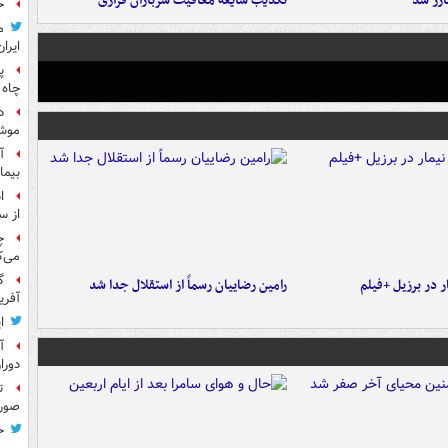
تکذیب شایعه معافیت سربازان فراری
ح
م
ایران
پ
چاه 
د
موش
آ
بیما
ا
از س
چ
می‌ک
گ
 در برزیل +فیلم
رامین رضاییان رسماً از استقلال جدا شد
آفری
ا
آ
دورا
ت
صورت
ح