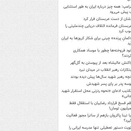
رامپ: همه چیز درباره ایران به طور استثنایی
 پیش می‌رود
شان از دست عربستان فرار کرد
ربستان فرمانده ائتلاف دریایی چندملیتی را
وب کرد
کمانِ پرنده» چینی برای شکار کروزها به ایران
ید
ود فروخته‌ها چطور با موساد همکاری
ردند؟
اکنش عالیشاه بعد از پیوستن به گل‌گهر
بتکارات رهبر انقلاب در میدان نبرد
نچه رهبر شهید سال‌ها پیش دیده بودند
وسه‌ پدر بر پای پسر شهیدش
کذیب ادعای «نحوه ردزنی محل استقرار شهید
جانی»
قم فسخ قرارداد رضاییان با استقلال فقط
یا تینا پاکروان بازهم از ساترا مجوز فعالیت
یرد؟
ویت دستور تعطیلی تنها مدرسه ایرانی را