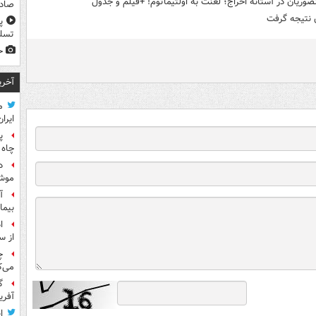
ریان در آستانه اخراج؛ لعنت به اولتیماتوم! +فیلم و جدول
صادر
 نتیجه گرفت
پ
تسلی
ح
آخری
م
ایران
پ
چاه 
د
موش
آ
بیما
ا
از س
چ
می‌ک
گ
آفری
ا