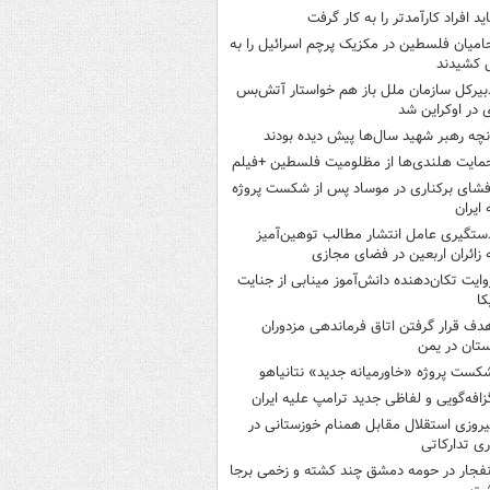
اید افراد کارآمدتر را به کار گرفت
امیان فلسطین در مکزیک پرچم اسرائیل را به
 کشیدند
بیرکل سازمان ملل باز هم خواستار آتش‌بس
 در اوکراین شد
نچه رهبر شهید سال‌ها پیش دیده بودند
مایت هلندی‌ها از مظلومیت فلسطین +فیلم
فشای برکناری در موساد پس از شکست پروژه
 ایران
ستگیری عامل انتشار مطالب توهین‌آمیز
 زائران اربعین در فضای مجازی
وایت تکان‌دهنده دانش‌آموز مینابی از جنایت
کا
دف قرار گرفتن اتاق‌ فرماندهی مزدوران
تان در یمن
کست پروژه «خاورمیانه جدید» نتانیاهو
زافه‌گویی و لفاظی جدید ترامپ علیه ایران
یروزی استقلال مقابل همنام خوزستانی در
ری تدارکاتی
نفجار در حومه دمشق چند کشته و زخمی برجا