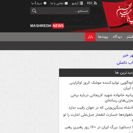
RSS
آرشیو
تماس با ما
دربارهٔ ما
MASHREGH
NEWS
یلم
دیدگاه
پیوندها
بازار
زدیدترین ها
اوه‌گویی تولیدکننده موشک کروز اوکراینی
 ایران
یانیه خانواده شهید لاریجانی درباره برخی
ه‌زنی‌های رسانه‌ای
ادشاه سنگین‌وزنی که در جهان رقیب ندارد
اهواره‌ها خسارت انفجار جبل‌علی امارت را لو
د
۶ دستاورد بزرگ ایران در ۱۶۰ روز رهبری رهبر
اب