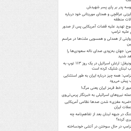
شت
وسه‌ پدر بر پای پسر شهیدش
ایزنی عراقچی و همتای موریتانی خود درباره
لات منطقه
وج تهدید علیه قضات آمریکایی پس از صدور
علیه ترامپ
وایتی از همدلی و همسویی ملت‌ها در مراسم
ین
من: جهان به‌زودی صدای ناله سعودی‌ها را
د شنید
یونیفل: ارتش اسرائیل در یک روز ۱۱۳ توپ به
 لبنان شلیک کرده است
رامپ: همه چیز درباره ایران به طور استثنایی
 پیش می‌رود
بور از خط قرمز ایران یعنی مرگ!
مله نیروهای اسرائیلی به خبرنگار پرس‌تی‌وی
ضربه مغزی» شدن صدها نظامی آمریکایی
ملات ایران
نگ در جبهه لبنان بعد از تفاهم‌نامه چه
ری کرده؟
رامپ در حال سوختن در آتشی خودساخته