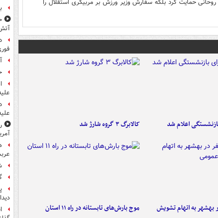
روحانی حمایت کرد بلکه سفارش وزیر ورزش بر مربیگری استقلال را
ب
ح
آتش
د
فوری
آ
ح
ا
علیه
د
علیه
ازنشستگی اعلام شد
کالابرگ ۳ گروه شارژ شد
ر
آمری
ه
عربس
ش
گ
پ
دیدا
۶ نفر در بهشهر به اتهام تشویش
موج بارش‌های تابستانه در راه ۱۱ استان
ا