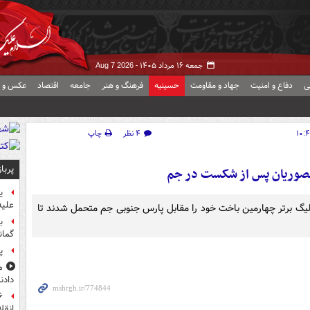
جمعه ۱۶ مرداد ۱۴۰۵ -
Aug 7 2026
ی
دفاع و امنیت
جهاد و مقاومت
حسینیه
فرهنگ و هنر
جامعه
اقتصاد
عکس و ف
۴ نظر
چاپ
پربا
صوریان پس از شکست در جم
ی
علیه
یگ برتر چهارمین باخت خود را مقابل پارس جنوبی جم متحمل شدند تا
ب
گمان
پ
م
دادن
انقل