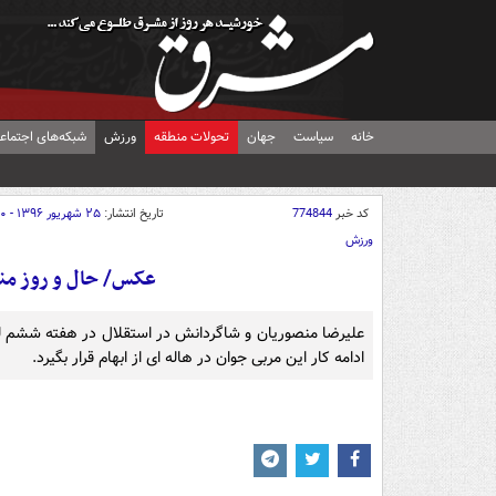
خانه
سیاست
جهان
تحولات منطقه
ورزش
شبکه‌های اجتماع
کد خبر
774844
تاریخ انتشار:
۲۵ شهریور ۱۳۹۶ - ۱۰:۴۰
ورزش
عکس/ حال و روز من
علیرضا منصوریان و شاگردانش در استقلال در هفته ششم ل
ادامه کار این مربی جوان در هاله ای از ابهام قرار بگیرد.