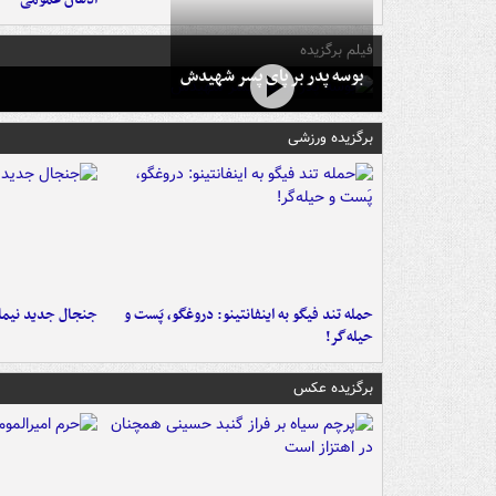
فیلم برگزیده
بوسه‌ پدر بر پای پسر شهیدش
برگزیده ورزشی
حمله تند فیگو به اینفانتینو: دروغگو، پَست‌ و
جنجال جدید نیمار
حیله‌گر!
برگزیده عکس