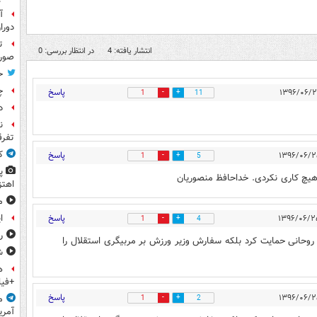
آ
دورا
ت
انتشار یافته: 4
در انتظار بررسی: 0
صورت
ح
چ
پاسخ
1
11
د
ن
تفرق
ک
پاسخ
1
5
پ
هیچ کاری نکردی. خداحافظ منصوریان
اهتز
م
پاسخ
ا
1
4
ر
روحانی حمایت کرد بلکه سفارش وزیر ورزش بر مربیگری استقلال را
ش
ه
+فیل
پاسخ
م
1
2
آمری