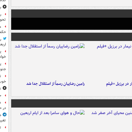
گذا
ب
ر
تحو
م
حکم 
ر
اربع
ی
خواه
جنوب
ت
خوب
 در برزیل +فیلم
رامین رضاییان رسماً از استقلال جدا شد
ع
ح
«
در ح
ج
تغیی
ت