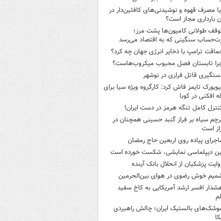
یا مصرف قهوه و نوشیدنی‌های کافئین‌دار در
ن بارداری مجاز است؟
وقف طولانی کامیون‌ها پشت مرز؛
‌حساب سنگینی که به اقتصاد می‌رسد
ماقت ترامپ با ذخایر انرژی جهان چه کرد؟
را تابستان فصل محبوب میکروب‌هاست؟
ستگیری قاتل فراری در نوشهر
یویورک تایمز فاش کرد: کارگروه ویژه سیا برای
ه افکنی در کوبا
نترل کامل تنگه هرمز در دست ایران!
رچم سیاه بر فراز گنبد حسینی همچنان در
از است
اجرای پیاده روی اربعین حاج رمضان
ین دیپلماسی نمایشی، شکست خورده است
وایت پزشکیان از انحلال بانک آینده
میم خوش رضوی در هوای بین‌الحرمین
شدار افسر ارشد آمریکایی به کاخ سفید
م
وشک‌های بالستیک ایران؛ چالش راهبردی
کا