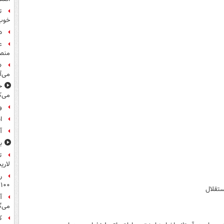
ت
خوب
د
ع
منص
«
می‌آ
خ
می‌ک
و
ا
آ
ب
ت
لاری
ر
۱۰۰میلیون تومان!
ستقلال
آ
می‌گ
ک