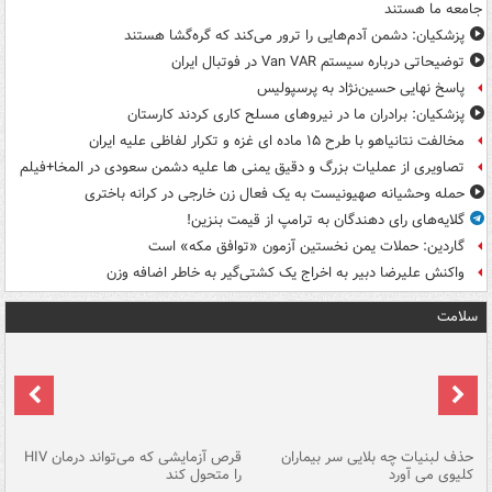
جامعه ما هستند
پزشکیان: دشمن آدم‌هایی را ترور می‌کند که گره‌گشا هستند
توضیحاتی درباره سیستم Van VAR در فوتبال ایران
پاسخ نهایی حسین‌نژاد به پرسپولیس
پزشکیان: برادران ما در نیروهای مسلح کاری کردند کارستان
مخالفت نتانیاهو با طرح ۱۵ ماده ای غزه و تکرار لفاظی علیه ایران
تصاویری از عملیات بزرگ و دقیق یمنی ها علیه دشمن سعودی در المخا+فیلم
حمله وحشیانه صهیونیست به یک فعال زن خارجی در کرانه باختری
گلایه‌های رای دهندگان به ترامپ از قیمت بنزین!
گاردین: حملات یمن نخستین آزمون «توافق مکه» است
واکنش علیرضا دبیر به اخراج یک کشتی‌گیر به خاطر اضافه وزن
سلامت
حذف لبنیات چه بلایی سر بیماران
قرص آزمایشی که می‌تواند درمان HIV
عل
کلیوی می آورد
را متحول کند
قل