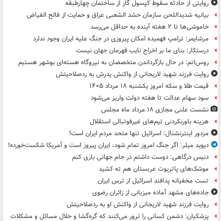
روایتی از حادثه سقوط کپسول گاز از ساختمان چهارطبقه
بیانیه شدیداللحن سازمان حشد الشعبی عراق و حمایت از فالح الفیاض
خاموشی‌ها تا ۲ هفته آینده به حداقل می‌رسد
مرشایمر: ترامپ فهمیده امکان پیروزی در جنگ علیه ایران وجود ندارد
درستکار: بنای ما بر اخراج نایب قهرمان جهان نیست
روس‌اتم: در حال بازگرداندن متخصصان به نیروگاه هسته‌ای بوشهر هستیم
روایت فرزند شهید لاریجانی از واکنش پدرش به ردصلاحیتش
قیمت طلا و سکه امروز یکشنبه ۱۸ مرداد ۱۴۰۵
سود سهام عدالت تا هفته دولت واریز می‌شود
نشست علنی مجازی ۱۸ مرداد ماه مجلس
هزینه باورنکردنی تیم‌های غیرفوتبالی استقلال
مزدور اینترنشنال: اسرائیل تنها متحد مردم ایران است!
دیوید میلر: اگر جنگ امروز تمام شود، ایران پیروز است و آمریکا شکست‌خورده!
دنیس درگاهی: دوست داشتم در جام جهانی بازی کنم
موشک‌های پاتریوت عربستان هم ته‌ کشید
تست مخفیانه پدافند اسرائیل از ترس ایران
جاده‌های مشهد آماده میزبانی از زائران رضوی
روایت فرزند شهید لاریجانی از واکنش او به ردصلاحیتش
پزشکیان: دشمن کسانی را ترور می‌کنند که گره‌گشا و حلال مسائل و مشکلات