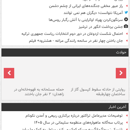
راز عبور مخفی جنگنده‌های ایرانی از چشم دشمن
آمریکا نتوانست؛ دیگران هم نمی توانند
سرنگون‌کردن پهپاد اوکراینی با آتش رگبار روس‌ها
جشن برداشت انگور در ترشیز
احتمال شکست اردوغان در دور دوم انتخابات ریاست جمهوری ترکیه
جان باختن چهار نفر در سانحه رانندگی مراغه - هشترود+ فیلم
حوادث
روایتی از حادثه سقوط کپسول گاز از
حمله مسلحانه به قهوه‌خانه‌ای در
عا
ساختمان چهارطبقه
زاهدان؛ ۲ نفر جان باختند
دس
آخرین اخبار
توضیحات مدیرعامل تراکتور درباره برکناری ربیعی و آمدن نکونام
پرتاب سه‌گانه ماهواره‌های منظومه سلیمانی در سال ۱۴۰۵
زلنسکی: پیونگ‌یانگ به مسکو کمک می‌کند، سئول به کمک ما بیاید