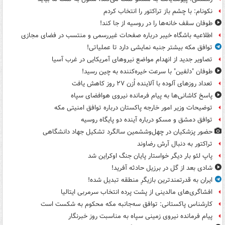
نکونام: با چشم باز تراکتور را انتخاب کردم
طوفان سقف خانه‌ها را در روسیه از جا ‌کند!
اطلاعیه باشگاه خیبر درباره صفحات غیررسمی و منتسب در فضای مجازی
توافق مکه بیشتر جنبه نمایشی دارد تا عملیاتی!
تصاویر جدید از انهدام مواضع نیروهای آمریکایی در غرب آسیا
طوفان "دلفین" با سرعت خیره‌کننده به چین رسید!
تعداد روزهای آلوده با آلاینده اُزن ۲۷ روز کاهش یافت
پاسخ کاشانی‌ها به پیام فرمانده نیروی هوافضای سپاه
توضیحات وزیر امور خارجه پاکستان درباره توافق امنیتی مکه
توافق دمشق و مسکو درباره آینده دو پایگاه روسیه
حضور پزشکیان در چهل‌وششمین سالگرد تشکیل جهاد دانشگاهی
تراکتور به دنبال آرش رضاوند
پاپ لئو بار دیگر خواستار پایان جنگ اوکراین شد
شادی بعد از گل در برزیل حادثه آفرید!
ایران به قدرتمندترین بازیگرِ منطقه تبدیل شده!
افشاگری‌های مالدینی از پشت پرده انتخاب سرمربی ایتالیا
کارشناس پاکستانی: توافق سه‌جانبه مکه محکوم به شکست است
پیام فرمانده نیروی زمینی سپاه به مناسبت روز خبرنگار