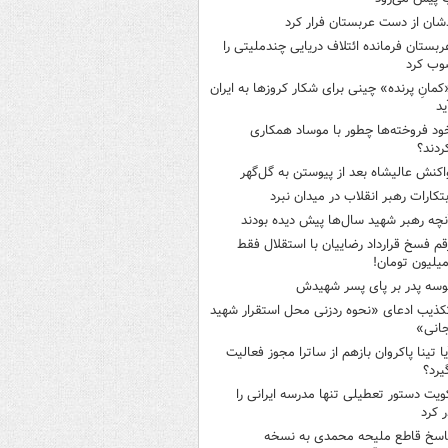
شان از دست عربستان فرار کرد
ربستان فرمانده ائتلاف دریایی چندملیتی را
وب کرد
کمانِ پرنده» چینی برای شکار کروزها به ایران
ید
ود فروخته‌ها چطور با موساد همکاری
ردند؟
اکنش عالیشاه بعد از پیوستن به گل‌گهر
بتکارات رهبر انقلاب در میدان نبرد
نچه رهبر شهید سال‌ها پیش دیده بودند
قم فسخ قرارداد رضاییان با استقلال فقط
وسه‌ پدر بر پای پسر شهیدش
کذیب ادعای «نحوه ردزنی محل استقرار شهید
جانی»
یا تینا پاکروان بازهم از ساترا مجوز فعالیت
یرد؟
ویت دستور تعطیلی تنها مدرسه ایرانی را
 کرد
اسخ قاطع ملیحه محمدی به نسخه