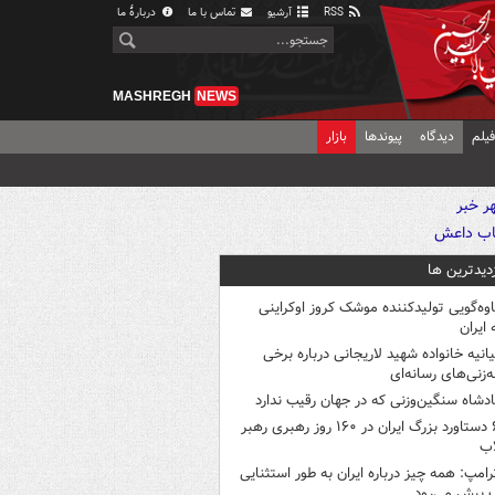
RSS
آرشیو
تماس با ما
دربارهٔ ما
MASHREGH
NEWS
یلم
دیدگاه
پیوندها
بازار
زدیدترین ها
اوه‌گویی تولیدکننده موشک کروز اوکراینی
 ایران
یانیه خانواده شهید لاریجانی درباره برخی
ه‌زنی‌های رسانه‌ای
ادشاه سنگین‌وزنی که در جهان رقیب ندارد
۶ دستاورد بزرگ ایران در ۱۶۰ روز رهبری رهبر
اب
رامپ: همه چیز درباره ایران به طور استثنایی
 پیش می‌رود