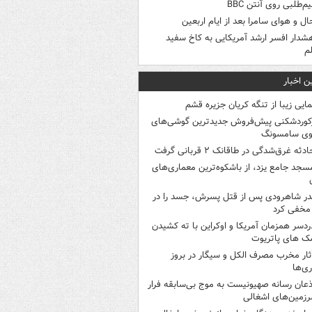
م‌طلبی روی آنتن BBC
ال و هوای سامرا بعد از ایام اربعین
شدار افسر ارشد آمریکایی به کاخ سفید
م
ن اخبار
مایی زیبا از تنگه کریان جزیره قشم
کوردشکنی پیش‌فروش جدیدترین گوشی‌های
وی سامسونگ
ادثه غرق‌شدگی در طاقانک ۲ قربانی گرفت
سجد جامع یزد، از باشکوه‌ترین معماری‌های
در شاهرودی پس از قتل پسرش، جسد را در
مخفی کرد
ردسر همزمان آمریکا و اوکراین با ته کشیدن
ک های پاتریوت
ثار مخرب مصرف الکل و سیگار در بروز
ری‌ها
ذعان رسانه صهیونیست به موج بی‌سابقه فرار
رزمین‌های اشغالی