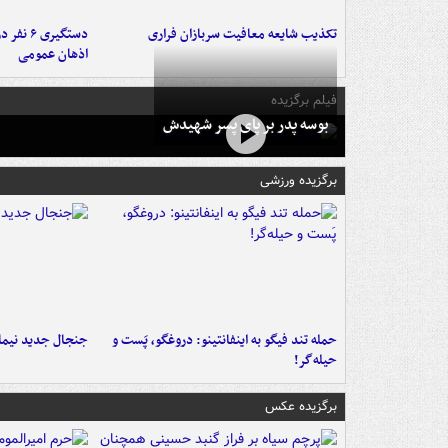
تکذیب شایعه معافیت سربازان فراری
دستگیری 
اذهان عمومی
فیلم برگزیده
بوسه‌ پدر بر پای پسر شهیدش
برگزیده ورزشی
حمله تند فیگو به اینفانتینو: دروغگو، پَست‌ و
جنجال جدید نیمار
حیله‌گر!
برگزیده عکس