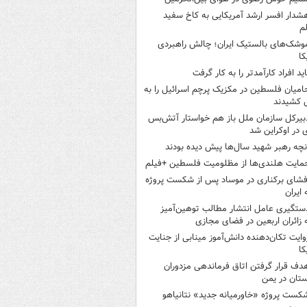
شدار افسر ارشد آمریکایی به کاخ سفید
م
وشک‌های بالستیک ایران؛ چالش راهبردی
کا
اید افراد کارآمدتر را به کار گرفت
امیان فلسطین در مکزیک پرچم اسرائیل را به
 کشیدند
بیرکل سازمان ملل باز هم خواستار آتش‌بس
 در اوکراین شد
نچه رهبر شهید سال‌ها پیش دیده بودند
مایت هلندی‌ها از مظلومیت فلسطین +فیلم
فشای برکناری در موساد پس از شکست پروژه
 ایران
ستگیری عامل انتشار مطالب توهین‌آمیز
 زائران اربعین در فضای مجازی
وایت تکان‌دهنده دانش‌آموز مینابی از جنایت
کا
دف قرار گرفتن اتاق‌ فرماندهی مزدوران
تان در یمن
کست پروژه «خاورمیانه جدید» نتانیاهو