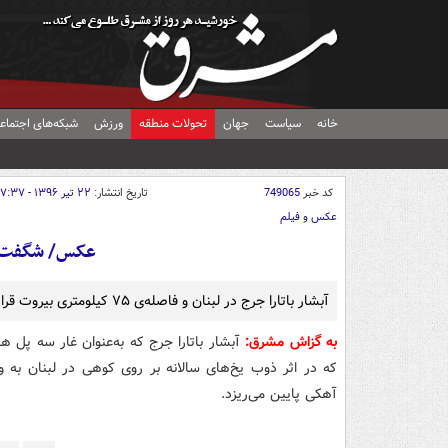
خانه
سیاست
جهان
تحولات منطقه
ورزش
شبکه‌های اجتماع
کد خبر
749065
تاریخ انتشار:
۲۲ تیر ۱۳۹۶ - ۱۷:۳۷
عکس و فیلم
عکس/ شگفت ان
آبشار باتارا جرج در لبنان و فاصله‌ی ۷۵ کیلومتری بیروت قرار دارد.
به گزاش مشرق:
آبشار باتارا جرج که به‌عنوان غار سه پل ه
آهکی پایین می‌ریزد.