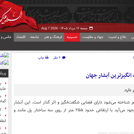
جمعه ۱۶ مرداد ۱۴۰۵ -
Aug 7 2026
ی
دفاع و امنیت
جهاد و مقاومت
حسینیه
فرهنگ و هنر
جامعه
اقتصاد
عکس و ف
۲ نظر
چاپ
پربا
گیزترین آبشار جهان
ی
علیه
ب
گمان
م شناخته می‌شود دارای فضایی شگفت‌انگیز و اثر گذار است. این آبشار
پ
که در اثر ذوب یخ‌های سالانه بر روی کوهی در لبنان به وجود می‌آید با ارتفاعی حدود ۲۵۵ متر از روی سه ساختار پل مانند و
انقل
ت
خوب