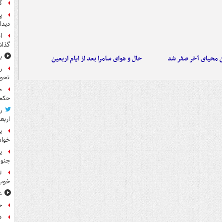
گ
پ
دیدا
ا
گذا
ب
ن محیای آخر صفر شد
حال و هوای سامرا بعد از ایام اربعین
ر
تحو
م
حکم 
ر
اربع
ی
خواه
جنوب
ت
خوب
ع
ح
«