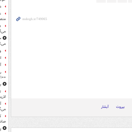
د
ع
منص
«
می‌آ
خ
می‌ک
و
ا
آ
ر
۱۰۰میلیون تومان!
ب
ت
لاری
آ
بیروت
آبشار
می‌گ
ک
صادر
پ