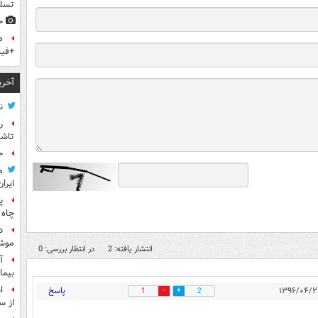
تسلی
ح
ه
+فیل
آخری
ن
ر
تاش
ح
م
ایران
پ
چاه 
د
موش
انتشار یافته: 2
در انتظار بررسی: 0
آ
بیما
ا
پاسخ
1
2
از س