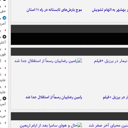
ه
۶ نفر در بهشهر به اتهام تشویش
موج بارش‌های تابستانه در راه ۱۱ استان
+فیل
م
آمری
ب
ح
آتش
د
فوری
آ
ح
ا
علیه
د
علیه
 در برزیل +فیلم
رامین رضاییان رسماً از استقلال جدا شد
ر
آمری
ه
عربس
ش