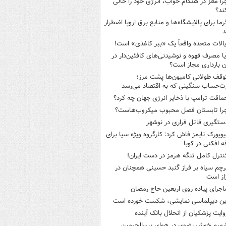
را مغز در هنگام خواب، انرژی خود را خالی
ند؟
رما برای پالایشگاه‌ها و منابع برق اروپا اضطرار
د
یالات متحده واقعاً یک «ببر کاغذی» است!
یا مصرف قهوه و نوشیدنی‌های کافئین‌دار در
ن بارداری مجاز است؟
وقف طولانی کامیون‌ها پشت مرز؛
‌حساب سنگینی که به اقتصاد می‌رسد
ماقت ترامپ با ذخایر انرژی جهان چه کرد؟
را تابستان فصل محبوب میکروب‌هاست؟
ستگیری قاتل فراری در نوشهر
یویورک تایمز فاش کرد: کارگروه ویژه سیا برای
ه افکنی در کوبا
نترل کامل تنگه هرمز در دست ایران!
رچم سیاه بر فراز گنبد حسینی همچنان در
از است
اجرای پیاده روی اربعین حاج رمضان
ین دیپلماسی نمایشی، شکست خورده است
وایت پزشکیان از انحلال بانک آینده
میم خوش رضوی در هوای بین‌الحرمین