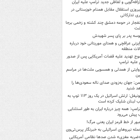
زافه‌گویی و لفاظی جدید ترامپ علیه ایران
یروزی استقلال مقابل همنام خوزستانی در
ری تدارکاتی
نفجار در حومه دمشق چند کشته و زخمی برجا
شت
وسه‌ پدر بر پای پسر شهیدش
ایزنی عراقچی و همتای موریتانی خود درباره
لات منطقه
وج تهدید علیه قضات آمریکایی پس از صدور
علیه ترامپ
وایتی از همدلی و همسویی ملت‌ها در مراسم
ین
من: جهان به‌زودی صدای ناله سعودی‌ها را
د شنید
یونیفل: ارتش اسرائیل در یک روز ۱۱۳ توپ به
 لبنان شلیک کرده است
رامپ: همه چیز درباره ایران به طور استثنایی
 پیش می‌رود
بور از خط قرمز ایران یعنی مرگ!
مله نیروهای اسرائیلی به خبرنگار پرس‌تی‌وی
ضربه مغزی» شدن صدها نظامی آمریکایی