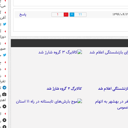
چ
می‌ک
گ
پاسخ
1
11
آفری
ا
آ
دورا
ت
صورت
ح
چ
د
ن
تفرق
ازنشستگی اعلام شد
کالابرگ ۳ گروه شارژ شد
ک
پ
اهتز
م
ا
ر
ش