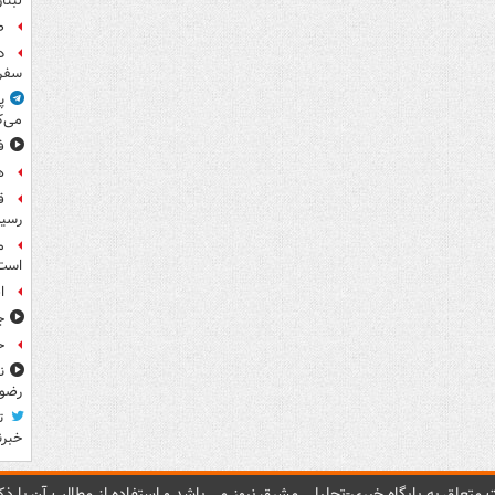
لبنا
ص
د
سفر 
پ
می‌ک
ف
ه
رسید
م
است
ا
ج
حوا
ن
رضو
ت
خبرن
متعلق به پایگاه خبري-تحليلي مشرق نيوز می باشد و استفاده از مطالب آن با ذکر