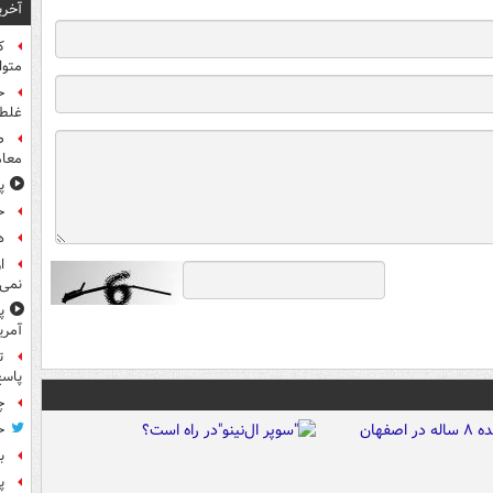
آخری
متوا
ح
غلطی
معام
پ
ح
هد
ا
نمی‌
پ
آمری
ت
پاسخ
چ
ح
ب
پ