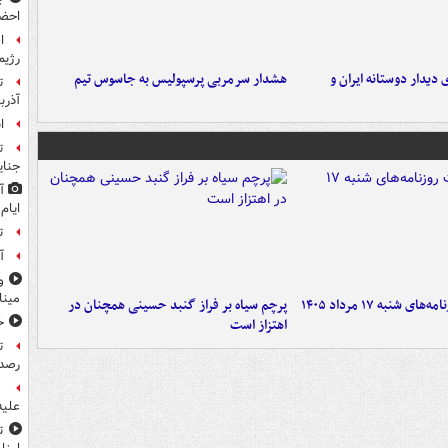
احضا
ا
رژیم
 دیدار دوستانه ایران و
هشدار سرمربی پرسپولیس به جاسوس تیم
ت
آذرب
ا
ت
جنای
آ
ایام
ت
آ
و
مین
شنبه ۱۷ مرداد ۱۴۰۵
پرچم سیاه بر فراز گنبد حسینی همچنان در
خ
اهتزاز است
ت
رصد 
علیه
ت