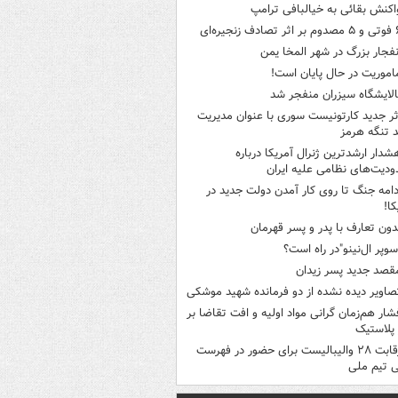
اکنش بقائی به خیالبافی ترامپ
ثر تصادف زنجیره‌ای
نفجار بزرگ در شهر المخا یمن
اموریت در حال پایان است!
الایشگاه سیزران منفجر شد
ثر جدید کارتونیست سوری با عنوان مدیریت
 تنگه هرمز
شدار ارشدترین ژنرال آمریکا درباره
دیت‌های نظامی علیه ایران
دامه جنگ تا روی کار آمدن دولت جدید در
کا!
دون تعارف با پدر و پسر قهرمان
سوپر ال‌نینو"در راه است؟
قصد جدید پسر زیدان
صاویر دیده‌ نشده از دو فرمانده شهید موشکی
شار هم‌زمان گرانی مواد اولیه و افت تقاضا بر
ر پلاستیک
رقابت ۲۸ والیبالیست برای حضور در فهرست
ی تیم ملی