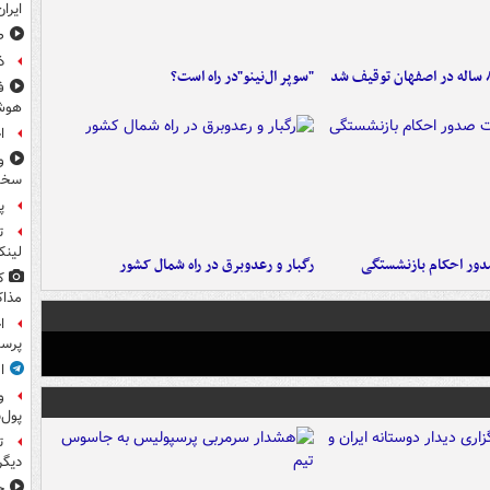
ایرا
صد
ذ
"سوپر ال‌نینو"در راه است؟
ف
هوش
ا
و
سخن
پ
ت
لینک
ور احکام بازنشستگی
رگبار و رعدوبرق در راه شمال کشور
ک
مذاک
ا
پرس
ا
و
پول‌
ت
دیگ
ج