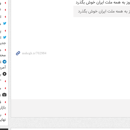
و
۶ فوتی و ۵ مصدوم بر ا
وز به همه ملت ایران خوش بگذرد
ا
م
پ
ا
جدید
ه
محدو
ا
آمری
ب
"
م
ت
ف
بازا
نهای