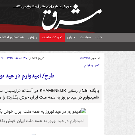
خانه
سیاست
جهان
تحولات منطقه
ورزش
شبکه‌های اجتماع
کد خبر
702984
تاریخ انتشار:
۳۰ اسفند ۱۳۹۵ - ۰۸:۴۹
عکس و فیلم
طرح/ امیدوارم در عید نو
«امیدوارم در عید نوروز به همه ملت ایران خوش بگذرد» را م
امیدوارم در عید نوروز به همه ملت ایران خوش بگذ