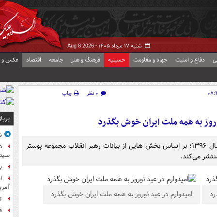
شنبه ۱۷ مرداد ۱۴۰۵ -
Aug 8 2026
ی
دفاع و امنیت
جهاد و مقاومت
حسینیه
فرهنگ و هنر
جامعه
اقتصاد
عکس و ف
۰ نظر
چاپ
پربا
روز به همه ملت ایران خوش بگذرد
ش
پایگاه اطلاع رسانی KHAMENEI.IR در آستانه فرارسیدن سال ۱۳۹۶؛ بر اساس بخش هایی از بیانات رهبر انقلاب مجموعه پوستر
د
سیده
نتشر می‌کند.
ب
آمر
رد
امیدوارم در عید نوروز به همه ملت ایران خوش بگذرد
ت
ف