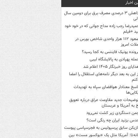
ن اخبار
کاهش ۳ درصدی مصرف برق برای دومین سال
لی
میدرضا رجب زاده مداح جوانی که در خود خود
د +فیلم
صعود ۱۱۲ هزار واحدی شاخص بورس در
لات امروز
رونده یونیک فایننس به کجا رسید؟
مله پهپادی به پالایشگاه لیبی
ایای روز خبرنگار ۱۴۰۵ اعلام شد
ز این به بعد دیگر نامه‌های استقلال را امضا
کنم
اسخ معنادار هوافضای سپاه به تهدیدات
کایی‌ها
وضیحات جدید مقاومت عراق درباره تعویق
 به آمریکا و عربستان
من دستگردی زیر کشت نمی‌رود
دس بزنید ایران چه رنگی است؟
ازیکن سابق پرسپولیس به فجرسپاسی پیوست
انه‌تا: آمریکا مثل یک «بوکسور مست» بین