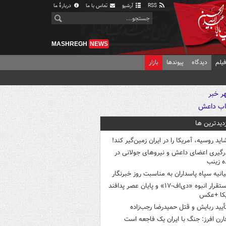
RSS
آرشیو
تماس با ما
دربارهٔ ما
MASHREGH
NEWS
یلم
دیدگاه
پیوندها
بازار
زدیدترین ها
اید روسیه، آمریکا را در ایران زمین‌گیر کند!
رگیری اعضای داعش و نیروهای جولانی در
 زینب
یانیه سپاه پاسداران به مناسبت روز خبرنگار
استقرار انبوه «دی‌اف‑۱۷» و پایان عصر پدافند
یکا +عکس
أیید ربایش و قتل حمیدرضا رجب‌زاده
ارن افرز: جنگ با ایران یک فاجعه است