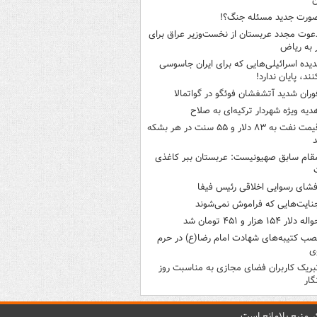
ن
ورت جدید مسئله جنگ؟!
عوت مجدد عربستان از نخست‌وزیر عراق برای
به ریاض
دیده اسرائیلی‌هایی که برای ایران جاسوسی
نند، پایان ندارد!
وران شدید آتشفشان فوئگو در گواتمالا
دیه ویژه شهردار ترکیه‌ای به صلاح
قیمت نفت به ۸۳ دلار و ۵۵ سنت در هر بشکه
قام سابق صهیونیست: عربستان ببر کاغذی
فشای رسوایی اخلاقی رئیس فیفا
نایت‌هایی که فراموش نمی‌شوند
له دلار ۱۵۴ هزار و ۴۵۱ تومان شد
صب کتیبه‌های شهادت امام رضا(ع) در حرم
ی
بریک کاربران فضای مجازی به مناسبت روز
گار
 منبع بلامانع است.