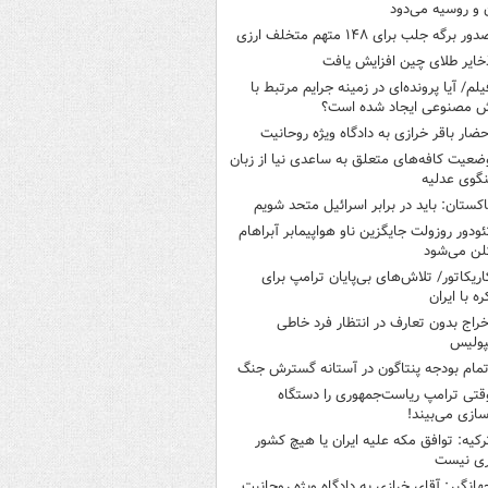
ن و روسیه می‌دود
ور برگه جلب برای ۱۴۸ متهم متخلف ارزی
خایر طلای چین افزایش یافت
یلم/ آیا پرونده‌ای در زمینه جرایم مرتبط با
 مصنوعی ایجاد شده است؟
حضار باقر خرازی به دادگاه ویژه روحانیت
ضعیت کافه‌های متعلق به ساعدی نیا از زبان
گوی عدلیه
اکستان: باید در برابر اسرائیل متحد شویم
ئودور روزولت جایگزین ناو هواپیمابر آبراهام
لن می‌شود
اریکاتور/ تلاش‌های بی‌پایان ترامپ برای
ره با ایران
خراج بدون تعارف در انتظار فرد خاطی
پولیس
تمام بودجه پنتاگون در آستانه گسترش جنگ
قتی ترامپ ریاست‌جمهوری را دستگاه
سازی می‌بیند!
رکیه: توافق مکه علیه ایران یا هیچ کشور
ری نیست
هانگیر: آقای خرازی به دادگاه ویژه روحانیت