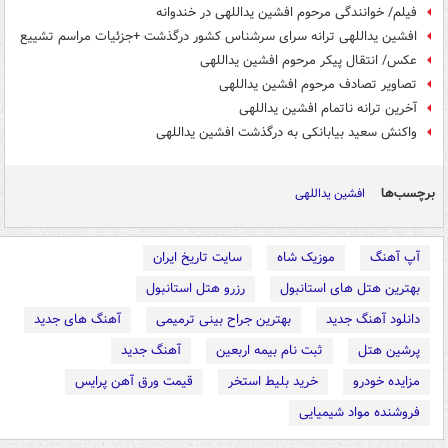
فیلم/ خوانندگی مرحوم افشین یداللهی در خندوانه
افشین یداللهی ترانه سرای سرشناس کشور درگذشت +جزئیات مراسم تشییع
عکس/ انتقال پیکر مرحوم افشین یداللهی
تصاویر تصادف مرحوم افشین یداللهی
آخرین ترانه ناتمام افشین یداللهی
واکنش سعید بیابانکی به درگذشت افشین یداللهی
برچسب‌ها
افشین یداللهی
آپ آهنگ
موزیک شاه
سایت تاریخ ایران
بهترین هتل های استانبول
رزرو هتل استانبول
دانلود آهنگ جدید
بهترین جراح بینی ترمیمی
آهنگ های جدید
پرشین هتل
ثبت نام بیمه اربعین
آهنگ جدید
مزایده خودرو
خرید بلیط استخر
قیمت ورق آهن پرایس
فروشنده مواد شیمیایی