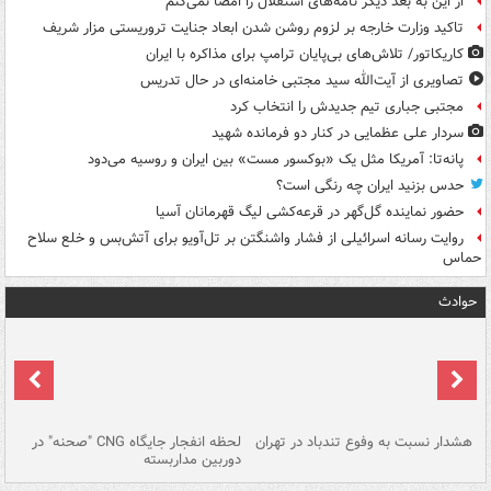
از این به بعد دیگر نامه‌های استقلال را امضا نمی‌کنم
تاکید وزارت خارجه بر لزوم روشن شدن ابعاد جنایت تروریستی مزار شریف
کاریکاتور/ تلاش‌های بی‌پایان ترامپ برای مذاکره با ایران
تصاویری از آیت‌الله سید مجتبی خامنه‌ای در حال تدریس
مجتبی جباری تیم جدیدش را انتخاب کرد
سردار علی عظمایی در کنار دو فرمانده شهید
پانه‌تا: آمریکا مثل یک «بوکسور مست» بین ایران و روسیه می‌دود
حدس بزنید ایران چه رنگی است؟
حضور نماینده گل‌گهر در قرعه‌کشی لیگ قهرمانان آسیا
روایت رسانه اسرائیلی از فشار واشنگتن بر تل‌آویو برای آتش‌بس و خلع سلاح
حماس
حوادث
ای
هشدار نسبت به وفوع تندباد در تهران
لحظه انفجار جایگاه CNG "صحنه" در
دس
دوربین مداربسته
ات