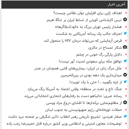
آخرین اخبار
اهداف ژاپن برای افزایش توان نظامی چیست؟
ترس کارشناس کویتی از تسلط ایران بر تنگۀ هرمز
هشدار پلیس تهران بزرگ به «کودک‌بلاگرها»
اعتراف جالب یک رسانه آمریکایی به شکست
قرص آزمایشی که می‌تواند درمان HIV را متحول کند
شکار تمساح در مالزی
دلایل پارگی رگ خونی در چشم
توافق مکه برای سعودی امنیت آور نیست!
علل مرگ زنان در ایران؛ بیماری‌های قلبی همچنان در صدر
میدان‌داری یک دهه نودی در بین‌الحرمین
از غزه بگویید...! حتی با یک توییت!
جنگ تاج و تخت در منطقه؛ وقتی اعتماد به آمریکا رنگ می‌بازد
رسانه عبری: نتانیاهو دست به رفتارهای انتحاری انتخاباتی می‌زند
از مظلوم‌نمایی براندازها تا افشای دروغ مراد ویسی
حملات توپخانه‌ای رژیم صهیونیستی به جنوب لبنان
صفار هرندی: تشییع تاریخی رهبر انقلاب تاثیر شگرفی بر صحنه نبرد داشت
توضیحات معاون امنیتی و انتظامی وزیر کشور درباره قتل حمیدرضا رجب زاده