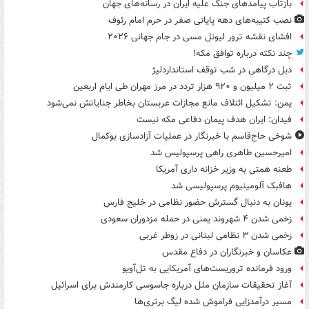
بازتاب پیامدهای جنگ علیه ایران در رسانه‌های جهان
نصب کتیبه‌های دهه پایانی صفر در حرم امام رئوف
افشای نقشه ترور لیونل مسی در جام جهانی ۲۰۲۶
چند نکته درباره توافق مکه!
دبل درگاهی در شب توقف استانداردلیژ
ثبت ۲ میلیون و ۹۲۰ هزار تردد در مرز مهران طی ایام اربعین
یمن: تشکیل ائتلاف مانع مجازات عربستان بخاطر جنایاتش نمی‌شود
فیدان: ایران هدف پیمان دفاعی مکه نیست
شوخی حاج‌قاسم با خبرنگار در عملیات آزادسازی بوکمال
امیرحسین طاهری راهی پرسپولیس شد
طعنه همتی به وزیر خزانه داری آمریکا
هافبک آلومینیوم پرسپولیسی شد
یونان به دنبال گسترش حضور نظامی در خلیج فارس
زخمی شدن ۴ شهروند یمنی در حمله مزدوران سعودی
زخمی شدن ۳ نظامی لبنانی در زوطر غربی
عکاسان و خبرنگاران در دفاع مقدس
ورود فرمانده تروریست‌های آمریکایی به تل‌آویو
آغاز تحقیقات سازمان ملل درباره جاسوسی کارمندش برای اسرائیل
مسیر درآمدزایی فراموش شده لیگ برتری‌ها