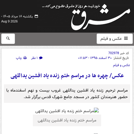
یکشنبه ۱۸ مرداد ۱۴۰۵ -
Aug 9 2026
عکس و فیلم
کد خبر
702978
تاریخ انتشار:
۳۰ اسفند ۱۳۹۵ - ۰۷:۵۳
۱ نظر
چاپ
عکس و فیلم
عکس/ چهره ها در مراسم ختم زنده یاد افشین یداللهی
مراسم ترحیم زنده یاد افشین یداللهی غروب بیست و نهم اسفندماه با
حضور هنرمندان کشور در مسجد جامع شهرک قدس برگزار شد.
مراسم ختم زنده ياد افشین یداللهی