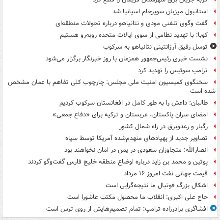
استانبول میزبان سوپرجام اسپانیا شد
گفت وگوی تلفنی مودی و نتانیاهو درباره تحولات منطقه‌ای
کوبا: با تهدید نظامی از سوی ایالات متحده روبه‌رو هستیم
توسل رفیق آرژانتینی نتانیاهو به سرکوب
نشست خبری رئیس‌جمهور همزمان با روز خبرنگار برگزار می‌شود
ترامپ سوئیس را تهدید کرد
سخنگوی کمیسیون امنیت ملی مجلس: چارچوب کلی تفاهم با عمان مشخص
شده است
طالبان: داعش را به طور کامل در افغانستان سرکوب کردیم
امضای سران پاکستان، عربستان و ترکیه برای «دفاع جمعی»
رگبار و رعدوبرق در راه شمال کشور
تصاویر جدید از پهپادهای منهدم‌شده آمریکا توسط سپاه
انصارالله: متجاوزان سعودی در یمن در امان نخواهند بود
پوتین و محمد بن زاید درباره اوضاع منطقه خلیج فارس گفت‌وگو کردند
قیمت جهانی نفت امروز ۱۶ مرداد
اشکال بزرگ فوتبال ما نتیجه‌گرایی است
حاج علی اکبری: انقلاب ما محصول مکتب عاشورا است
افشاگری برادرزاده ترامپ: تمام تصمیم‌هایش از روی ترس است