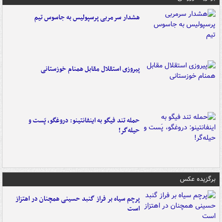
هشدار سرمربی پرسپولیس به جاسوس تیم
پیروزی استقلال مقابل همنام خوزستانی
حمله تند فیگو به اینفانتینو: دروغگو، پَست‌ و
حیله‌گر!
برگزیده عکس
پرچم سیاه بر فراز گنبد حسینی همچنان در اهتزاز
است