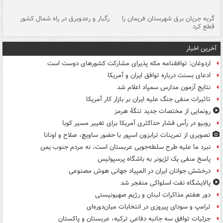
گربه جریان برق شهرستان فریمان را
رگبار و رعدوبرق در راه شمال کشور
قطع کرد
گذ
آخرین اخبار
اردوغان: توافقنامه مکه پذیرای مشارکت کشورهای دوست است
ادعای بسنت درباره توافق ایران و آمریکا
نتایج آزمون مدارس سمپاد اعلام شد
تاثیرات منفی جنگ علیه ایران بر بازار کار آمریکا
رونمایی از مختصات جدید تنگۀ هرمز
روبیو در رأس فشار حداکثری آمریکا برای تغییر مسیر کوبا
تصویری از تمرینات ترابزون اسپور با حضور ساویچ، صلاح و اونانا
نبرد ما علیه طرح سلطه‌جویی عربستان است، نه مردم جنوب یمن
پاسخ منفی یک لژیونر به باشگاه پرسپولیس
درخشش جوانان ایران در المپیاد جهانی هوش مصنوعی
پالایشگاه نفت اسلواکی منفجر شد
دور هفتم مذاکرات لبنان و رژیم صهیونیستی
ترامپ و سودای پیروزی در انتخابات میان‌دوره‌ای
جزئیات توافق سه جانبه دفاعی ترکیه، عربستان و پاکستان