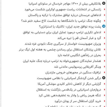
بلاتکلیفی بیش از ۱۳۰۰ مهاجر خردسال در سئوتای اسپانیا
زلنسکی در انتخابات ریاست جمهوری اوکراین شکست می‌خورد
ادعاهای عربستان درباره توافق مشترک با ترکیه و پاکستان
چگونه جنگ ترامپ با دانشگاه‌ها به شکست کاخ سفید ختم شد؟
پشت پرده توافق جدید ایران؛ تاکتیک یا استراتژی؟
ادعای تکراری ترامپ درمورد تمایل ایران برای دستیابی به توافق
گرد و غبار آسمان قم را تیره می‌کند
وزیران صهیونیست خواستار از سرگیری جنگ نابودی غزه شدند
تلاش پزشکان استقلال برای رساندن چشمی به هفته اول لیگ برتر
بحران در راه‌آهن انگلیس ادامه دارد
هشدار نمایندگان جمهوری‌خواه به ترامپ درباره جنگ علیه ایران
وینگر آفریقایی پرسپولیس ماندنی شد
ترافیک سنگین در محورهای خروجی مازندران
درگیر شدن گردشگر اسپانیایی با نظامی صهیونیست
گزارشی دیگر از کاهش ذخایر کلیدی موشکی آمریکا
دروازه‌بان اسپانیایی در یک‌قدمی بازگشت به استقلال
تنگه هرمز ریاض را وادار به تخفیف‌دهی نفتی کرد
خرید گران استقلال سر از یونان درآورد
گربه جریان برق شهرستان فریمان را قطع کرد