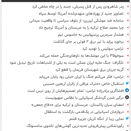
پدر شاهرودی پس از قتل پسرش، جسد را در چاه مخفی کرد
تصاویر جدید از پهپادهای منهدم‌شده آمریکا توسط سپاه
سامانه ضد موشکی لیزری؛ از بلوف سیاسی تا واقعیت میدانی
چرا محمد صلاح ترکیه را به عربستان و آمریکا ترجیح داد
هشدار سرمربی پرسپولیس به جاسوس تیم
برخورد پراید با تیر برق ۲ فوتی بر جای گذاشت
ترامپ سوئیس را تهدید کرد
سوخو۳۵ با این موشک‌ها به ناوهای‌جنگی حمله می‌کند
تلگراف: جنگ علیه ایران ممکن است به یکی از اشتباهات تاریخ تبدیل شود
گربه جریان برق شهرستان فریمان را قطع کرد
ترامپ: فکر می‌کنم جنگ با ایران خیلی زود پایان می‌یابد
استقبال خاص دخترک عراقی از زائران اربعین حسینی
افشاگری برادرزاده ترامپ: تمام تصمیم‌هایش از روی ترس است
درگیر شدن گردشگر اسپانیایی با نظامی صهیونیست
امضای سران پاکستان، عربستان و ترکیه برای «دفاع جمعی»
دروازه‌بان اسپانیایی در یک‌قدمی بازگشت به استقلال
نمایی زیبا از تنگه کریان جزیره قشم
رکوردشکنی پیش‌فروش جدیدترین گوشی‌های تاشوی سامسونگ