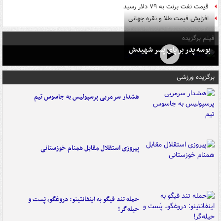
قیمت نفت برنت به ۷۹ دلار رسید
افزایش قیمت طلا و نقره جهانی
فیلم برگزیده
بوسه‌ پدر بر پای پسر شهیدش
برگزیده ورزشی
هشدار سرمربی پرسپولیس به جاسوس تیم
پیروزی استقلال مقابل همنام خوزستانی
حمله تند فیگو به اینفانتینو: دروغگو، پَست‌ و
حیله‌گر!