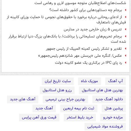
شکست‌های اصلاح‌طلبان متوجه موسوی لاری و رهامی است
برجام چه دستاوردهایی برای کشور داشته است؟
از ادعای روحانی درباره برخورد با حقوق‌های نجومی تا حمایت وزرای کابینه از
فیش‌های نامتعارف
تدریس ۵ زبان خارجی جدید در مدارس
برجام تحریم‌های تسلیحاتی را برداشت/ با بانک‌های بزرگ دنیا ارتباط برقرار
شده است
تقدیر و تشکر رئیس کمیته المپیک از رئیس جمهور
عکس/ کنگره ملی «پرسش مهر شانزدهم رئیس‌جمهور»
رد پای IPC در برکناری یک عضو کابینه دولت
آپ آهنگ
موزیک شاه
سایت تاریخ ایران
بهترین هتل های استانبول
رزرو هتل استانبول
دانلود آهنگ جدید
بهترین جراح بینی ترمیمی
آهنگ های جدید
پرشین هتل
ثبت نام بیمه اربعین
آهنگ جدید
مزایده خودرو
خرید بلیط استخر
قیمت ورق آهن پرایس
فروشنده مواد شیمیایی