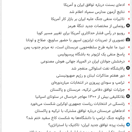
ادعای بسنت درباره توافق ایران و آمریکا
نتایج آزمون مدارس سمپاد اعلام شد
تاثیرات منفی جنگ علیه ایران بر بازار کار آمریکا
رونمایی از مختصات جدید تنگۀ هرمز
روبیو در رأس فشار حداکثری آمریکا برای تغییر مسیر کوبا
تصویری از تمرینات ترابزون اسپور با حضور ساویچ، صلاح و اونانا
نبرد ما علیه طرح سلطه‌جویی عربستان است، نه مردم جنوب یمن
پاسخ منفی یک لژیونر به باشگاه پرسپولیس
درخشش جوانان ایران در المپیاد جهانی هوش مصنوعی
پالایشگاه نفت اسلواکی منفجر شد
دور هفتم مذاکرات لبنان و رژیم صهیونیستی
ترامپ و سودای پیروزی در انتخابات میان‌دوره‌ای
جزئیات توافق دفاعی ترکیه، عربستان و پاکستان
بلاتکلیفی بیش از ۱۳۰۰ مهاجر خردسال در سئوتای اسپانیا
زلنسکی در انتخابات ریاست جمهوری اوکراین شکست می‌خورد
ادعاهای عربستان درباره توافق مشترک با ترکیه و پاکستان
چگونه جنگ ترامپ با دانشگاه‌ها به شکست کاخ سفید ختم شد؟
پشت پرده توافق جدید ایران؛ تاکتیک یا استراتژی؟