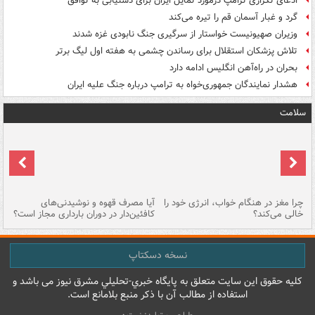
ادعای تکراری ترامپ درمورد تمایل ایران برای دستیابی به توافق
گرد و غبار آسمان قم را تیره می‌کند
وزیران صهیونیست خواستار از سرگیری جنگ نابودی غزه شدند
تلاش پزشکان استقلال برای رساندن چشمی به هفته اول لیگ برتر
بحران در راه‌آهن انگلیس ادامه دارد
هشدار نمایندگان جمهوری‌خواه به ترامپ درباره جنگ علیه ایران
سلامت
ت
چرا مغز در هنگام خواب، انرژی خود را
آیا مصرف قهوه و نوشیدنی‌های
چر
خالی می‌کند؟
کافئین‌دار در دوران بارداری مجاز است؟
می
نسخه دسکتاپ
کليه حقوق اين سايت متعلق به پایگاه خبري-تحليلي مشرق نيوز می باشد و
استفاده از مطالب آن با ذکر منبع بلامانع است.