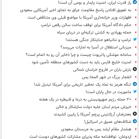
راز قدرت ایران، امنیت پایدار و بومی آن است!
به تعویق افتادن پاسخ مقاومت عراق به تجاوز اخیر آمریکایی سعودی
اظهارات وزیر خزانه‌داری آمریکا با مواضع قبلی وی متناقض است
حکم دادگاه آمریکا برای توقف ساخت سالن رقص ترامپ
حمله پهپادی به کشتی ترکیه‌ای در دریای سیاه
ترامپ و نتانیاهو جنایتکار جنگی هستند!
میزبانی استقلال در آسیا به امارات می‌رسد؟
سامانه موشکی پاتریوت چیست و چرا ذخایر آن رو به اتمام است؟
امنیت خلیج فارس باید به دست کشورهای منطقه تأمین شود
بارش باران در فاروج خراسان شمالی
انفجار بزرگ در شهر المخا یمن
تنگه هرمز به نماد یک تحقیر تاریخی برای آمریکا تبدیل شد!
ماموریت در حال پایان است!
۲۰ حمله رژیم صهیونیستی به درعا و قنیطره در یک هفته
خیزش مردم لبنان علیه دولت سازشکار و خائن
معترضان آرژانتینی پرچم آمریکا را پایین کشیدند
شکاف‌های عمیق در اسرائیل!
هشدار مقام ارشد یمن به عربستان سعودی
اردوغان: توافقنامه مکه پذیرای مشارکت کشورهای دوست است