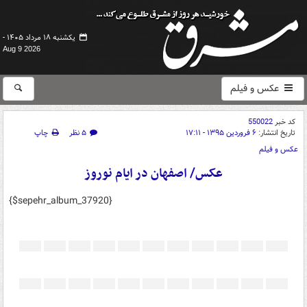
یکشنبه ۱۸ مرداد ۱۴۰۵ -
Aug 9 2026
عکس و فیلم
کد خبر
550022
تاریخ انتشار:
۶ فروردین ۱۳۹۵ - ۱۷:۱۱
۵ نظر
چاپ
عکس و فیلم
عکس/ اصفهان در ایام نوروز
{$sepehr_album_37920}