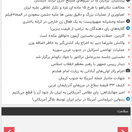
پزشکیان: برادران ما در نیروهای مسلح کاری کردند کارستان
مخالفت نتانیاهو با طرح ۱۵ ماده ای غزه و تکرار لفاظی علیه ایران
تصاویری از عملیات بزرگ و دقیق یمنی ها علیه دشمن سعودی در المخا+فیلم
حمله وحشیانه صهیونیست به یک فعال زن خارجی در کرانه باختری
گلایه‌های رای دهندگان به ترامپ از قیمت بنزین!
گاردین: حملات یمن نخستین آزمون «توافق مکه» است
واکنش علیرضا دبیر به اخراج یک کشتی‌گیر به خاطر اضافه وزن
عملیات تهاجمی اسرائیل در جنوب غربی سوریه
نخستین جلسه مدیرعامل تراکتور با جواد نکونام برگزار شد
دیدار رییس جمهور با رهبر معظم انقلاب اسلامی
اعزام زائر اولی‌های آبادانی به زیارت امام هشتم
شهادت جانباز حمله آمریکا به جنوب کرمان
کشف ۳۳ قبضه سلاح در مرزهای آذربایجان غربی
امیر جهانشاهی: پای نظامی آمریکایی به ایران باز شود آن را قطع می‌کنیم
رسوایی دیپلماسی آمریکا در برابر ایران توسط بلاگر آمریکایی!
سلامت