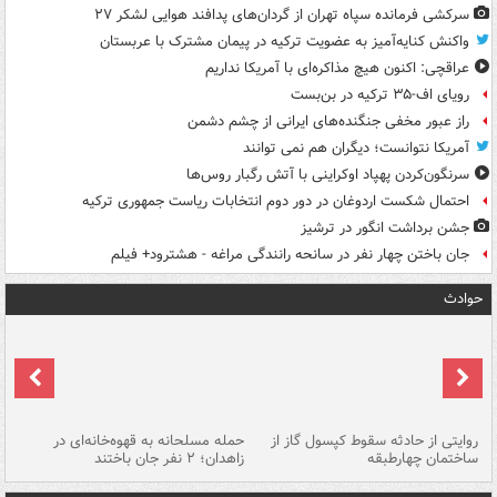
سرکشی فرمانده سپاه تهران از گردان‌های پدافند هوایی لشکر ۲۷
واکنش کنایه‌آمیز به عضویت ترکیه در پیمان مشترک با عربستان
عراقچی: اکنون هیچ مذاکره‌ای با آمریکا نداریم
رویای اف-۳۵ ترکیه در بن‌بست
راز عبور مخفی جنگنده‌های ایرانی از چشم دشمن
آمریکا نتوانست؛ دیگران هم نمی توانند
سرنگون‌کردن پهپاد اوکراینی با آتش رگبار روس‌ها
احتمال شکست اردوغان در دور دوم انتخابات ریاست جمهوری ترکیه
جشن برداشت انگور در ترشیز
جان باختن چهار نفر در سانحه رانندگی مراغه - هشترود+ فیلم
حوادث
روایتی از حادثه سقوط کپسول گاز از
حمله مسلحانه به قهوه‌خانه‌ای در
عا
ساختمان چهارطبقه
زاهدان؛ ۲ نفر جان باختند
دس