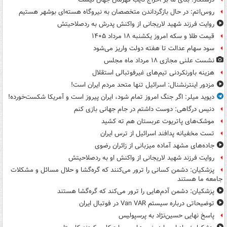
روس‌اتم: در حال بازگرداندن متخصصان به نیروگاه هسته‌ای بوشهر هستیم
روایت فرزند شهید لاریجانی از واکنش پدرش به ردصلاحیتش
قیمت طلا و سکه امروز یکشنبه ۱۸ مرداد ۱۴۰۵
سود سهام عدالت تا هفته دولت واریز می‌شود
نشست علنی مجازی ۱۸ مرداد ماه مجلس
هزینه باورنکردنی تیم‌های غیرفوتبالی استقلال
مزدور اینترنشنال: اسرائیل تنها متحد مردم ایران است!
دیوید میلر: اگر جنگ امروز تمام شود، ایران پیروز است و آمریکا شکست‌خورده!
دنیس درگاهی: دوست داشتم در جام جهانی بازی کنم
موشک‌های پاتریوت عربستان هم ته‌ کشید
تست مخفیانه پدافند اسرائیل از ترس ایران
جاده‌های مشهد آماده میزبانی از زائران رضوی
روایت فرزند شهید لاریجانی از واکنش او به ردصلاحیتش
پزشکیان: دشمن کسانی را ترور می‌کنند که گره‌گشا و حلال مسائل و مشکلات
جامعه ما هستند
پزشکیان: دشمن آدم‌هایی را ترور می‌کند که گره‌گشا هستند
توضیحاتی درباره سیستم Van VAR در فوتبال ایران
پاسخ نهایی حسین‌نژاد به پرسپولیس