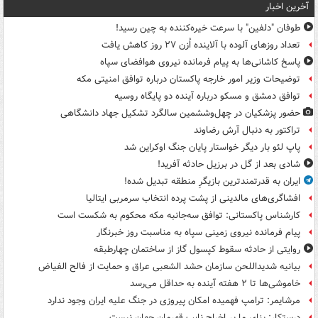
آخرین اخبار
طوفان "دلفین" با سرعت خیره‌کننده به چین رسید!
تعداد روزهای آلوده با آلاینده اُزن ۲۷ روز کاهش یافت
پاسخ کاشانی‌ها به پیام فرمانده نیروی هوافضای سپاه
توضیحات وزیر امور خارجه پاکستان درباره توافق امنیتی مکه
توافق دمشق و مسکو درباره آینده دو پایگاه روسیه
حضور پزشکیان در چهل‌وششمین سالگرد تشکیل جهاد دانشگاهی
تراکتور به دنبال آرش رضاوند
پاپ لئو بار دیگر خواستار پایان جنگ اوکراین شد
شادی بعد از گل در برزیل حادثه آفرید!
ایران به قدرتمندترین بازیگرِ منطقه تبدیل شده!
افشاگری‌های مالدینی از پشت پرده انتخاب سرمربی ایتالیا
کارشناس پاکستانی: توافق سه‌جانبه مکه محکوم به شکست است
پیام فرمانده نیروی زمینی سپاه به مناسبت روز خبرنگار
روایتی از حادثه سقوط کپسول گاز از ساختمان چهارطبقه
بیانیه شدیداللحن سازمان حشد الشعبی عراق و حمایت از فالح الفیاض
خاموشی‌ها تا ۲ هفته آینده به حداقل می‌رسد
مرشایمر: ترامپ فهمیده امکان پیروزی در جنگ علیه ایران وجود ندارد
درستکار: بنای ما بر اخراج نایب قهرمان جهان نیست