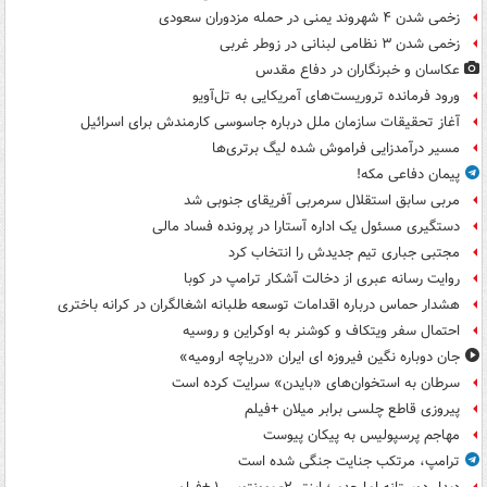
زخمی شدن ۴ شهروند یمنی در حمله مزدوران سعودی
زخمی شدن ۳ نظامی لبنانی در زوطر غربی
عکاسان و خبرنگاران در دفاع مقدس
ورود فرمانده تروریست‌های آمریکایی به تل‌آویو
آغاز تحقیقات سازمان ملل درباره جاسوسی کارمندش برای اسرائیل
مسیر درآمدزایی فراموش شده لیگ برتری‌ها
پیمان دفاعی مکه!
مربی سابق استقلال سرمربی آفریقای جنوبی شد
دستگیری مسئول یک اداره آستارا در پرونده فساد مالی
مجتبی جباری تیم جدیدش را انتخاب کرد
روایت رسانه عبری از دخالت آشکار ترامپ در کوبا
هشدار حماس درباره اقدامات توسعه طلبانه اشغالگران در کرانه باختری
احتمال سفر ویتکاف و کوشنر به اوکراین و روسیه
جان دوباره نگین فیروزه ای ایران «دریاچه ارومیه»
سرطان به استخوان‌های «بایدن» سرایت کرده است
پیروزی قاطع چلسی برابر میلان +فیلم
مهاجم پرسپولیس به پیکان پیوست
ترامپ، مرتکب جنایت جنگی شده است