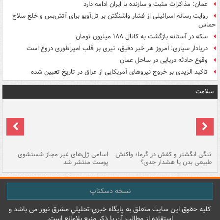
عمان: مذاکرات مثبت و سازنده با ایران ادامه دارد
روایت رسانه اسرائیلی از فشار واشنگتن بر تل‌آویو برای آتش‌بس و خلع سلاح
حماس
سکه در آستانه بازگشت به کانال ۱۸۸ میلیون تومان
دریادار سیاری: امروز هر خبر دقیق، تیری بر قلب امپراطوری دروغ است
وقوع حادثه دریایی در ساحل عمان
تاکید الزیدی بر خروج نیروهای آمریکایی از عراق در تاریخ تعیین شده
سلامت
تنگی انگشتر و کفش در گرما؛ واکنش
اسامی ژل‌های غیر مجاز شستشوی
مر
طبیعی بدن یا هشدار جدی؟
پوست منتشر شد
نسخه دسکتاپ
کليه حقوق اين سايت متعلق به پایگاه خبري-تحليلي مشرق نيوز می باشد و
استفاده از مطالب آن با ذکر منبع بلامانع است.