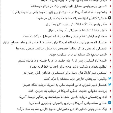
دیدار دوستانه اما جدی؛ اینتر ۲- یوونتوس ۱ +فیلم
تساوی پرسپولیس مقابل الومینیوم اراک در دیدار دوستانه
پشت‌پرده مداخله آمریکا در حمایت از یِن ژاپن؛ خیرخواهی یا خودخواهی؟
همتی: کنترل ترازنامه بانک‌ها با جدیت دنبال می‌شود
سفر رئیس دستگاه اطلاعاتی عربستان به عراق
دلیل مخالفت AFC با میزبانی آبی‌ها در عراق
سخنگوی ارتش: نظم ایرانی حاکم بر تنگه غیرقابل بازگشت است
هشدار الموسوی درباره توطئه آمریکا برای ایجاد شکاف در نیروهای مسلح عراق
تعطیلی تدریجی مراکز دیالیز خصوصی به دلیل انباشت بدهی بیمه‌ها
خاویر باردم؛ یک ستاره در برابر سکوت جهان
خدمه ناو لینکلن: پس از ۸ ماه حضور در دریا خسته و درمانده‌ شدیم
توافق بغداد و شرکت «شورون» برای احداث خط لوله بصره
تشکیل تیم کارآگاهان زبده برای دستگیری عاملان قتل رجب‌زاده
ولایتی: نیروهای خارجی باید منطقه را ترک کنند
هشدار دبیر شورای عالی امنیت ملی به امریکا درباره تنگه هرمز
پرونده حقوقی جنایت جنگی آمریکا در میناب به جریان افتاد
ادعای زلنسکی درباره تامین ماهانه موشک‌های رهگیر توسط آمریکا
خطای محاسباتی آمریکا و برتری راهبردی جمهوری اسلامی!
زنگ خطر پایان ذخایر دفاعی کشورهای خلیج فارس هم به صدا درآمد