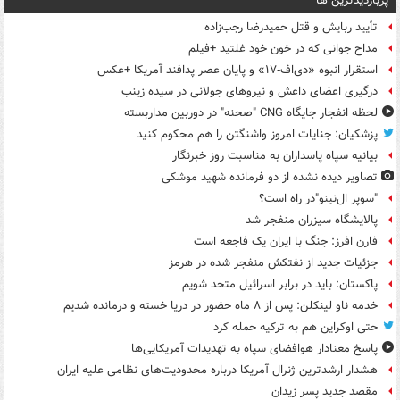
پربازدیدترین ها
تأیید ربایش و قتل حمیدرضا رجب‌زاده
مداح جوانی که در خون خود غلتید +فیلم
استقرار انبوه «دی‌اف‑۱۷» و پایان عصر پدافند آمریکا +عکس
درگیری اعضای داعش و نیروهای جولانی در سیده زینب
لحظه انفجار جایگاه CNG "صحنه" در دوربین مداربسته
پزشکیان: جنایات امروز واشنگتن را هم محکوم کنید
بیانیه سپاه پاسداران به مناسبت روز خبرنگار
تصاویر دیده‌ نشده از دو فرمانده شهید موشکی
"سوپر ال‌نینو"در راه است؟
پالایشگاه سیزران منفجر شد
فارن افرز: جنگ با ایران یک فاجعه است
جزئیات جدید از نفتکش منفجر شده در هرمز
پاکستان: باید در برابر اسرائیل متحد شویم
خدمه ناو لینکلن: پس از ۸ ماه حضور در دریا خسته و درمانده‌ شدیم
حتی اوکراین هم به ترکیه حمله کرد
پاسخ معنادار هوافضای سپاه به تهدیدات آمریکایی‌ها
هشدار ارشدترین ژنرال آمریکا درباره محدودیت‌های نظامی علیه ایران
مقصد جدید پسر زیدان