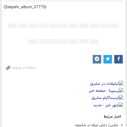
{$sepehr_album_37775}
اخبار مرتبط
عکس/ دعای عرفه در شلمچه‎