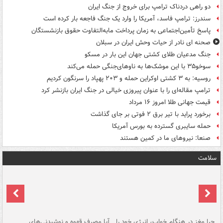
دو راهی دردناک ترامپ برای خروج از جنگ ایران
سندرز: ترامپ فاسد، آمریکا را وارد یک جنگ فاجعه بار کرده است
پاسخ تأمین‌اجتماعی به زمان پرداخت مابه‌التفاوت حقوق بازنشستگان
صحنه ای نادر از حیات وحش ایران در سبلان
جنگ مدعیان طلای کشتی جهان این بار در مسکو
سوخو۳۵ با این موشک‌ها به ناوهای‌جنگی حمله می‌کند
روسیه: به ۳ کشتی اوکراین حمله و ۲۰۳ پهپاد را سرنگون کردیم
ترامپ مقاله‌ای را با عنوان پیروزی خیالی در جنگ ایران بازنشر کرد
قیمت جهانی طلا امروز ۱۶ مرداد
برخورد پراید با تیر برق ۲ فوتی بر جای گذاشت
حمله سایبری گسترده به بورس آمریکا
صنعا: نیروهای ما در کمین‌ هستند
سلامت
ت
چرا مغز در هنگام خواب، انرژی خود را
آیا مصرف قهوه و نوشیدنی‌های
چر