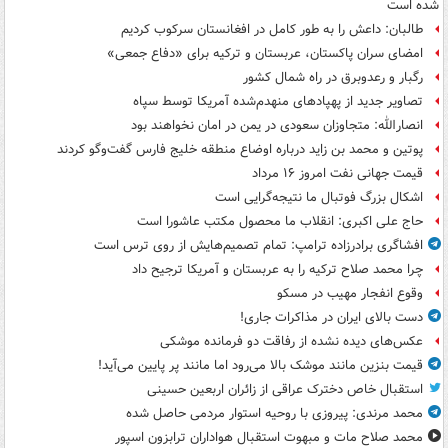
شده است
طالبان: داعش را به طور کامل در افغانستان سرکوب کردیم
امضای سران پاکستان، عربستان و ترکیه برای «دفاع جمعی»
رگبار و رعدوبرق در راه شمال کشور
تصاویر جدید از پهپادهای منهدم‌شده آمریکا توسط سپاه
انصارالله: متجاوزان سعودی در یمن در امان نخواهند بود
پوتین و محمد بن زاید درباره اوضاع منطقه خلیج فارس گفت‌وگو کردند
قیمت جهانی نفت امروز ۱۶ مرداد
اشکال بزرگ فوتبال ما نتیجه‌گرایی است
حاج علی اکبری: انقلاب ما محصول مکتب عاشورا است
افشاگری برادرزاده ترامپ: تمام تصمیم‌هایش از روی ترس است
چرا محمد صلاح ترکیه را به عربستان و آمریکا ترجیح داد
وقوع انفجار مهیب در مسکو
دست بالای ایران در مذاکرات جاری!
عکس‌های دیده نشده از رفاقت دو فرمانده‌ موشکی
قیمت بنزین مانند موشک بالا می‌رود اما مانند پر پایین می‌آید!
استقبال خاص دخترک عراقی از زائران اربعین حسینی
محمد مرندی: پیروزی با روحیه استوار مردمی حاصل شده
محمد صلاح مات و مبهوت استقبال هواداران ترابزون اسپور