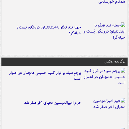
حمله تند فیگو به اینفانتینو: دروغگو، پَست‌ و
حیله‌گر!
برگزیده عکس
پرچم سیاه بر فراز گنبد حسینی همچنان در اهتزاز
است
حرم امیرالمومنین محیای آخر صفر شد