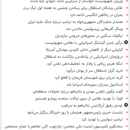
وزیران صهیونیست خواستار از سرگیری جنگ نابودی غزه شدند
تلاش پزشکان استقلال برای رساندن چشمی به هفته اول لیگ برتر
بحران در راه‌آهن انگلیس ادامه دارد
هشدار نمایندگان جمهوری‌خواه به ترامپ درباره جنگ علیه ایران
وینگر آفریقایی پرسپولیس ماندنی شد
ترافیک سنگین در محورهای خروجی مازندران
درگیر شدن گردشگر اسپانیایی با نظامی صهیونیست
گزارشی دیگر از کاهش ذخایر کلیدی موشکی آمریکا
دروازه‌بان اسپانیایی در یک‌قدمی بازگشت به استقلال
تنگه هرمز ریاض را وادار به تخفیف‌دهی نفتی کرد
خرید گران استقلال سر از یونان درآورد
گربه جریان برق شهرستان فریمان را قطع کرد
استانبول میزبان سوپرجام اسپانیا شد
گفت وگوی تلفنی مودی و نتانیاهو درباره تحولات منطقه‌ای
کوبا: با تهدید نظامی از سوی ایالات متحده روبه‌رو هستیم
توسل رفیق آرژانتینی نتانیاهو به سرکوب
نشست خبری رئیس‌جمهور همزمان با روز خبرنگار برگزار می‌شود
ترامپ سوئیس را تهدید کرد
سخنگوی کمیسیون امنیت ملی مجلس: چارچوب کلی تفاهم با عمان مشخص