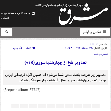
جمعه ۱۶ مرداد ۱۴۰۵ -
Aug
7 2026
عکس و فیلم
کد خبر
548164
تاریخ انتشار:
۲۵ اسفند ۱۳۹۴ - ۲۰:۵۳
۱ نظر
چاپ
عکس و فیلم
تصاویر تلخ از چهارشنبه‌سوری(18+)
تصاویر زیر هرچند باعث تلخی شما می‌شود اما همین افراد فرزندانی ایرانی
بودند که در چهارشنبه سوری سال گذشته دچار سوختگی شدند.
{$sepehr_album_37747}