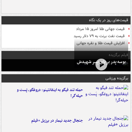
قیمت‌های روز در یک نگاه
قیمت جهانی طلا امروز ۱۵ مرداد
قیمت نفت برنت به ۷۹ دلار رسید
افزایش قیمت طلا و نقره جهانی
فیلم برگزیده
بوسه‌ پدر بر پای پسر شهیدش
برگزیده ورزشی
حمله تند فیگو به اینفانتینو: دروغگو، پَست‌ و
حیله‌گر!
جنجال جدید نیمار در برزیل +فیلم