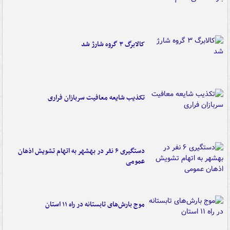
کالابرگ ۳ گروه شارژ شد
تکذیب شایعه معافیت سربازان فراری
دستگیری ۶ نفر در بهشهر به اتهام تشویش اذهان
عمومی
موج بارش‌های تابستانه در راه ۱۱ استان