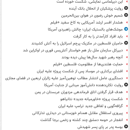
این دیپلماسی نمایشی، شکست خورده است
روایت پزشکیان از انحلال بانک آینده
شمیم خوش رضوی در هوای بین‌الحرمین
هشدار افسر ارشد آمریکایی به کاخ سفید +فیلم
موشک‌های بالستیک ایران؛ چالش راهبردی آمریکا
باید افراد کارآمدتر را به کار گرفت
حامیان فلسطین در مکزیک پرچم اسرائیل را به آتش کشیدند
دبیرکل سازمان ملل باز هم خواستار آتش‌بس فوری در اوکراین شد
آنچه رهبر شهید سال‌ها پیش دیده بودند
حمایت هلندی‌ها از مظلومیت فلسطین +فیلم
افشای برکناری در موساد پس از شکست پروژه علیه ایران
دستگیری عامل انتشار مطالب توهین‌آمیز علیه زائران اربعین در فضای مجازی
روایت تکان‌دهنده دانش‌آموز مینابی از جنایت آمریکا
هدف قرار گرفتن اتاق‌ فرماندهی مزدوران عربستان در یمن
شکست پروژه «خاورمیانه جدید» نتانیاهو
گزافه‌گویی و لفاظی جدید ترامپ علیه ایران
پیروزی استقلال مقابل همنام خوزستانی در دیداری تدارکاتی
انفجار در حومه دمشق چند کشته و زخمی برجا گذاشت
بوسه‌ پدر بر پای پسر شهیدش