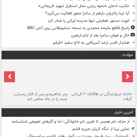
تکذیب ادعای «نحوه ردزنی محل استقرار شهید لاریجانی»
آیا تینا پاکروان بازهم از ساترا مجوز فعالیت می‌گیرد؟
کویت دستور تعطیلی تنها مدرسه ایرانی را صادر کرد
پاسخ قاطع ملیحه محمدی به نسخه تسلیم‌طلبی روی آنتن BBC
حال و هوای سامرا بعد از ایام اربعین
هشدار افسر ارشد آمریکایی به کاخ سفید +فیلم
حوادث
شته
حادثه غرق‌شدگی در طاقانک ۲ قربانی
پدر شاهرودی پس از قتل پسرش،
دس
گرفت
جسد را در چاه مخفی کرد
آخرین اخبار
از حذف نام همسر تا تغییر نام خانوادگی؛ اما و اگرهای تعویض شناسنامه
نمایی زیبا از تنگه کریان جزیره قشم
رکوردشکنی پیش‌فروش جدیدترین گوشی‌های تاشوی سامسونگ