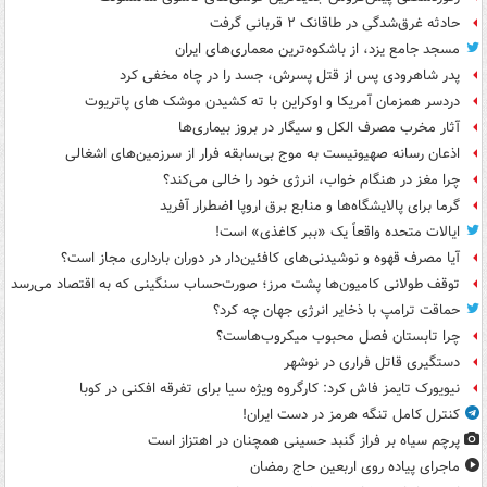
حادثه غرق‌شدگی در طاقانک ۲ قربانی گرفت
مسجد جامع یزد، از باشکوه‌ترین معماری‌های ایران
پدر شاهرودی پس از قتل پسرش، جسد را در چاه مخفی کرد
دردسر همزمان آمریکا و اوکراین با ته کشیدن موشک های پاتریوت
آثار مخرب مصرف الکل و سیگار در بروز بیماری‌ها
اذعان رسانه صهیونیست به موج بی‌سابقه فرار از سرزمین‌های اشغالی
چرا مغز در هنگام خواب، انرژی خود را خالی می‌کند؟
گرما برای پالایشگاه‌ها و منابع برق اروپا اضطرار آفرید
ایالات متحده واقعاً یک «ببر کاغذی» است!
آیا مصرف قهوه و نوشیدنی‌های کافئین‌دار در دوران بارداری مجاز است؟
توقف طولانی کامیون‌ها پشت مرز؛ صورت‌حساب سنگینی که به اقتصاد می‌رسد
حماقت ترامپ با ذخایر انرژی جهان چه کرد؟
چرا تابستان فصل محبوب میکروب‌هاست؟
دستگیری قاتل فراری در نوشهر
نیویورک تایمز فاش کرد: کارگروه ویژه سیا برای تفرقه افکنی در کوبا
کنترل کامل تنگه هرمز در دست ایران!
پرچم سیاه بر فراز گنبد حسینی همچنان در اهتزاز است
ماجرای پیاده روی اربعین حاج رمضان