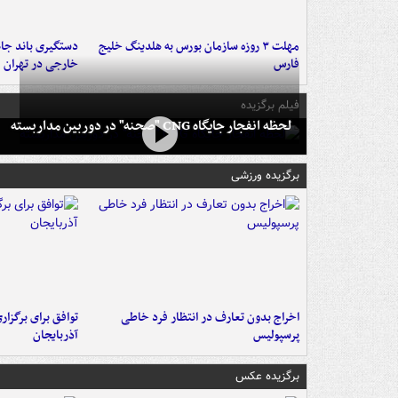
مهلت ۳ روزه سازمان بورس به هلدینگ خلیج
دستگیری باند جاع
فارس
خارجی در تهران
فیلم برگزیده
لحظه انفجار جایگاه CNG "صحنه" در دوربین مداربسته
برگزیده ورزشی
اخراج بدون تعارف در انتظار فرد خاطی
توافق برای برگزاری
پرسپولیس
آذربایجان
برگزیده عکس