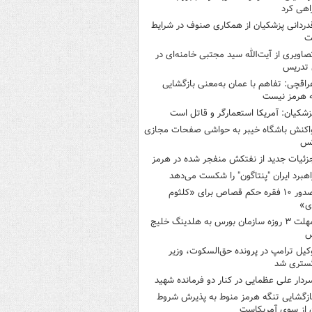
هی کرد
دردانی پزشکیان از همکاری صنوف در شرایط
ت
صاویری از آیت‌الله سید مجتبی خامنه‌ای در
 تدریس
راقچی: تفاهم با عمان به‌معنی بازگشایی
 هرمز نیست
زشکیان: آمریکا استعمارگر و قاتل است
اکنش باشگاه خیبر به حواشی صفحات مجازی
س
زئیات جدید از نفتکش منفجر شده در هرمز
اهبرد ایران "پنتاگون" را شکست می‌دهد
صدور ۱۰ فقره حکم قصاص برای «کلثوم
ی»
مهلت ۳ روزه سازمان بورس به هلدینگ خلیج
س
کیل ترامپ در پرونده حق‌السکوت، وزیر
گستری شد
ردار علی عظمایی در کنار دو فرمانده شهید
ازگشایی تنگه هرمز منوط به پذیرش شروط
ن از سوی آمریکاست