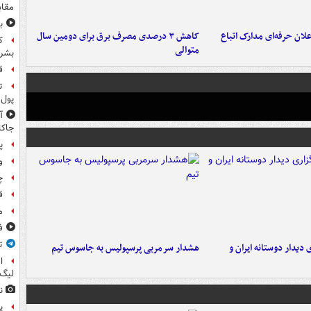
مقاب
ب
لان حرفه‌ای مدارک اتباع
کاهش ۳ درصدی مصرف برق برای دومین سال
ک
متوالی
بشرد
ق
پول 
جاکا
پ
و
چ
ق
م
ف
ت
 دیدار دوستانه ایران و
هشدار سرمربی پرسپولیس به جاسوس تیم
ا
لیگ 
ن
پ