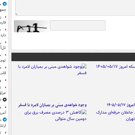
خ
جمهو
ز
فارس
ع
دارد
ر
تل‌آ
توما
د
قلب 
و
ت
عراق
ا
۱۴۰۵/۰۵/
وجود شواهدی مبنی بر بمباران لامرد با فسفر
آمری
ن
ارتش
ت