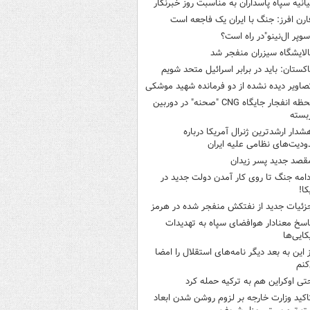
یانیه سپاه پاسداران به مناسبت روز خبرنگار
ارن افرز: جنگ با ایران یک فاجعه است
سوپر ال‌نینو"در راه است؟
الایشگاه سیزران منفجر شد
اکستان: باید در برابر اسرائیل متحد شویم
صاویر دیده‌ نشده از دو فرمانده شهید موشکی
لحظه انفجار جایگاه CNG "صحنه" در دوربین
بسته
شدار ارشدترین ژنرال آمریکا درباره
دیت‌های نظامی علیه ایران
قصد جدید پسر زیدان
دامه جنگ تا روی کار آمدن دولت جدید در
کا!
زئیات جدید از نفتکش منفجر شده در هرمز
اسخ معنادار هوافضای سپاه به تهدیدات
کایی‌ها
ز این به بعد دیگر نامه‌های استقلال را امضا
کنم
تی اوکراین هم به ترکیه حمله کرد
اکید وزارت خارجه بر لزوم روشن شدن ابعاد