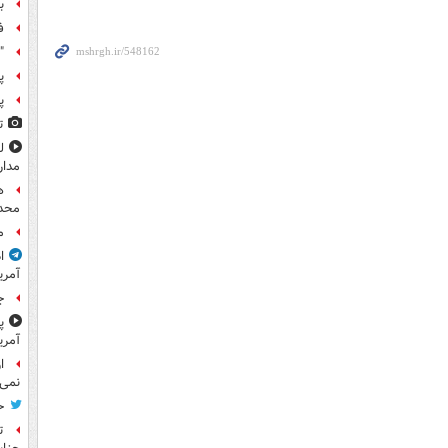
ب
ف
"
پ
پ
ت
مدار
ه
محدو
م
ا
آمری
ج
پ
آمری
ا
نمی‌
ح
ت