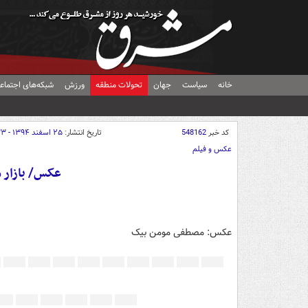
خانه
سیاست
جهان
تحولات منطقه
ورزش
شبکه‌های اجتماع
کد خبر
548162
تاریخ انتشار:
۲۵ اسفند ۱۳۹۴ - ۲۰:۳۳
عکس و فیلم
عکس/ بازار 
عکس: مصطفی مومن بیک