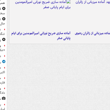
همرا
ق
سخ
ت
حال
ع
اده میزبانی از زائران رضوی
آماده سازی ضریح نورانی امیرالمومنین برای ایام
تنگه
پایانی صفر
پ
و
+عک
ج
ر
اکبر
فار
و
داد
س
ب
ایرا