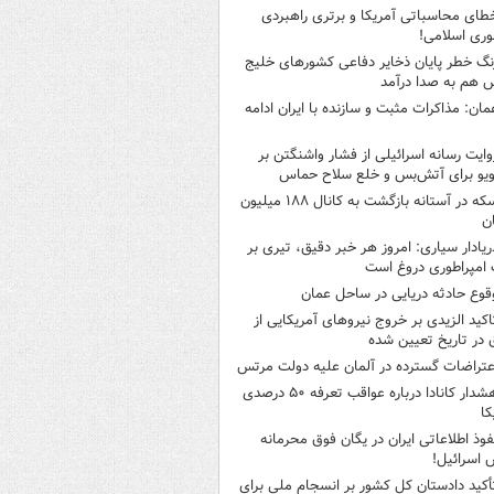
طای محاسباتی آمریکا و برتری راهبردی
ری اسلامی!
نگ خطر پایان ذخایر دفاعی کشورهای خلیج
 هم به صدا درآمد
مان: مذاکرات مثبت و سازنده با ایران ادامه
وایت رسانه اسرائیلی از فشار واشنگتن بر
ویو برای آتش‌بس و خلع سلاح حماس
سکه در آستانه بازگشت به کانال ۱۸۸ میلیون
ن
ریادار سیاری: امروز هر خبر دقیق، تیری بر
امپراطوری دروغ است
قوع حادثه دریایی در ساحل عمان
اکید الزیدی بر خروج نیروهای آمریکایی از
 در تاریخ تعیین شده
عتراضات گسترده در آلمان علیه دولت مرتس
هشدار کانادا درباره عواقب تعرفه ۵۰ درصدی
کا
فوذ اطلاعاتی ایران در یگان فوق محرمانه
 اسرائیل!
أکید دادستان کل کشور بر انسجام ملی برای