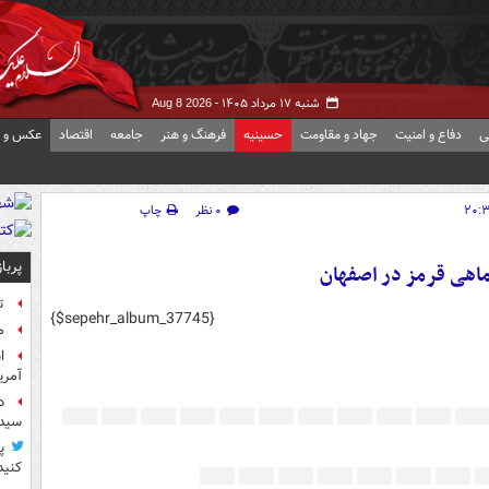
شنبه ۱۷ مرداد ۱۴۰۵ -
Aug 8 2026
ی
دفاع و امنیت
جهاد و مقاومت
حسینیه
فرهنگ و هنر
جامعه
اقتصاد
عکس و ف
۰ نظر
چاپ
پربا
ماهی قرمز در اصفهان
ت
{$sepehr_album_37745}
م
آمر
د
سیده
پ
کنید