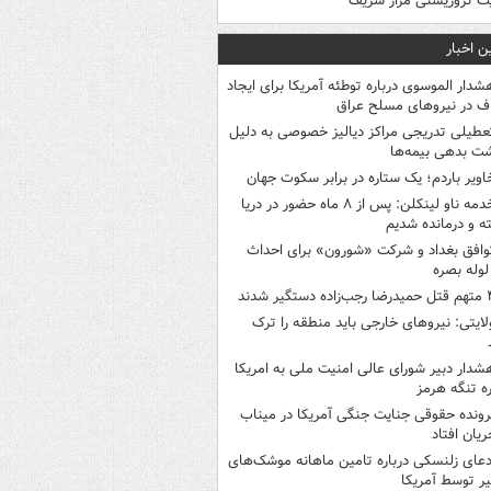
ت تروریستی مزار شریف
ن اخبار
شدار الموسوی درباره توطئه آمریکا برای ایجاد
 در نیروهای مسلح عراق
عطیلی تدریجی مراکز دیالیز خصوصی به دلیل
شت بدهی بیمه‌ها
اویر باردم؛ یک ستاره در برابر سکوت جهان
خدمه ناو لینکلن: پس از ۸ ماه حضور در دریا
 و درمانده‌ شدیم
وافق بغداد و شرکت «شورون» برای احداث
وله بصره
 رجب‌زاده دستگیر شدند
لایتی: نیروهای خارجی باید منطقه را ترک
شدار دبیر شورای عالی امنیت ملی به امریکا
ره تنگه هرمز
رونده حقوقی جنایت جنگی آمریکا در میناب
ریان افتاد
دعای زلنسکی درباره تامین ماهانه موشک‌های
ر توسط آمریکا