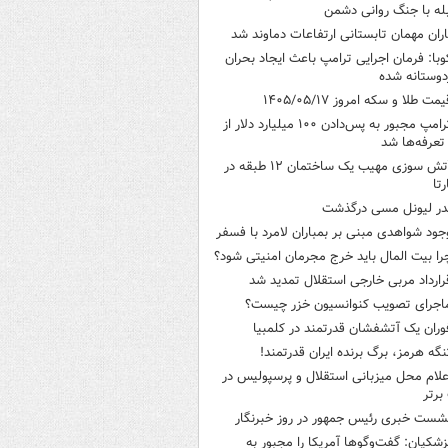
له با جنگ روانی دشمن
اران مهمان تابستانی ارتفاعات دماوند شد
وبا: فرمان اجرایی ترامپ باعث ایجاد بحران
وستانه شده
یمت طلا و سکه امروز ۱۴۰۵/۰۵/۱۷
ترامپ مجبور به پس‌دادن ۱۰۰ میلیارد دلار از
تعرفه‌ها شد
آتش سوزی مهیب یک ساختمان ۱۲ طبقه در
رتا
در لیونل مسی درگذشت
جود شواهدی مبنی بر بمباران لامرد با فسفر
را بیت المال باید خرج مجرمان امنیتی شود؟
رارداد مربی خارجی استقلال تمدید شد
اجرای تصویب کنوانسیون خزر چیست؟
وران یک آتشفشان قدرتمند در کلمبیا
نگه هرمز، برگ برنده ایران قدرتمند!
علام محل میزبانی استقلال و پرسپولیس در
برتر
شست خبری رئیس جمهور در روز خبرنگار
زشکیان: گفت‌وگوها آمریکا را مجبور به