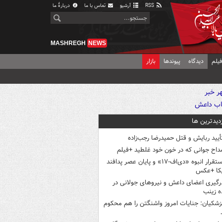
RSS
آرشیو
تماس با ما
دربارهٔ ما
MASHREGH
NEWS
یلم
دیدگاه
پیوندها
بازار
زدیدترین ها
أیید ربایش و قتل حمیدرضا رجب‌زاده
داح جوانی که در خون خود غلطید +فیلم
استقرار انبوه «دی‌اف‑۱۷» و پایان عصر پدافند
یکا +عکس
رگیری اعضای داعش و نیروهای جولانی در
 زینب
زشکیان: جنایات امروز واشنگتن را هم محکوم