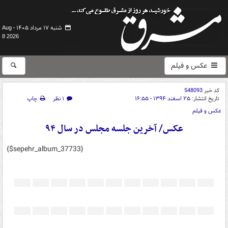
شنبه ۱۷ مرداد ۱۴۰۵ -
Aug
8 2026
عکس و فیلم
کد خبر
548093
تاریخ انتشار:
۲۵ اسفند ۱۳۹۴ - ۱۶:۵۵
۱ نظر
چاپ
عکس و فیلم
عکس/ آخرین جلسه مجلس در سال ۹۴
{$sepehr_album_37733}