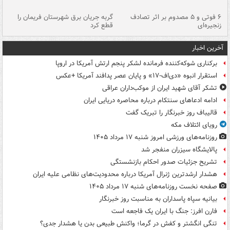
۶ فوتی و ۵ مصدوم بر اثر تصادف
گربه جریان برق شهرستان فریمان را
رگ
زنجیره‌ای
قطع کرد
آخرین اخبار
برکناری شوکه‌کننده فرمانده لشکر پنجم ارتش آمریکا در اروپا
استقرار انبوه «دی‌اف‑۱۷» و پایان عصر پدافند آمریکا +عکس
تشکر آقای شهید ایران از موکب‌داران عراقی
ادامه ادعاهای سنتکام درباره محاصره دریایی ایران
قالیباف روز خبرنگار را تبریک گفت
رویای ائتلاف مکه
روزنامه‌های ورزشی امروز ‌شنبه ۱۷ مرداد ۱۴۰۵
پالایشگاه سیزران منفجر شد
تشریح جزئیات صدور احکام بازنشستگی
هشدار ارشدترین ژنرال آمریکا درباره محدودیت‌های نظامی علیه ایران
صفحه نخست روزنامه‌های شنبه ۱۷ مرداد ۱۴۰۵
بیانیه سپاه پاسداران به مناسبت روز خبرنگار
فارن افرز: جنگ با ایران یک فاجعه است
تنگی انگشتر و کفش در گرما؛ واکنش طبیعی بدن یا هشدار جدی؟