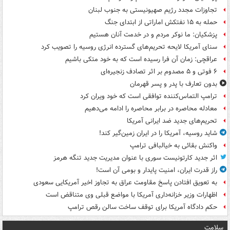
تجاوزات مجدد رژیم صهیونیستی به جنوب لبنان
حمله به ۱۵ نفتکش‌ اماراتی از ابتدای جنگ
پزشکیان: ما نوکر مردم و در خدمت آنان هستیم
سنای آمریکا لایحه تحریم‌های گسترده انرژی روسیه را تصویب کرد
عراقچی: زمان آن فرا رسیده است که به خود متکی باشیم
۶ فوتی و ۵ مصدوم بر اثر تصادف زنجیره‌ای
بدون تعارف با پدر و پسر قهرمان
ترامپ التماس‌کننده توافقی است که خود ویران کرد
معادله محاصره در برابر محاصره را ادامه می‌دهیم
تحریم‌های جدید ضد ایرانی آمریکا
شاید روسیه، آمریکا را در ایران زمین‌گیر کند!
واکنش بقائی به خیالبافی ترامپ
اثر جدید کارتونیست سوری با عنوان مدیریت جدید تنگه هرمز
راز قدرت ایران، امنیت پایدار و بومی آن است!
به تعویق افتادن پاسخ مقاومت عراق به تجاوز اخیر آمریکایی سعودی
اظهارات وزیر خزانه‌داری آمریکا با مواضع قبلی وی متناقض است
حکم دادگاه آمریکا برای توقف ساخت سالن رقص ترامپ
سلامت