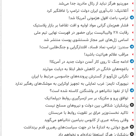
مورینیو هرگز نباید از رئال مادرید جدا می‌شد
آتلانتیک: تاب‌آوری ایران دولت ترامپ را غافلگیر کرد
ترامپ باعث افول هژمونی آمریکا شد!
فشار هم‌زمان گرانی مواد اولیه و افت تقاضا بر بازار پلاستیک
رقابت ۲۸ والیبالیست برای حضور در فهرست نهایی تیم ملی
اسامی ژل‌های غیر مجاز شستشوی پوست منتشر شد
سندرز: ترامپ نماد فساد، اقتدارگرایی و جنگ‌طلبی است!
مراقب علائم هپاتیت باشید!
ادامه جنگ تا روی کار آمدن دولت جدید در آمریکا!
باغچه‌های خانگی در کاهش خطر ابتلا به دیابت موثرند
نگرانی تل‌آویو از گسترش پرونده‌های جاسوسی مرتبط با ایران
نیویورک تایمز: غرب تمایلی به تجهیز اوکراین به موشک‌های رهگیر ندارد
آیا از نفوذ نتانیاهو در واشنگتن کاسته شده است؟
توافق پرو و مکزیک بر سر ازسرگیری روابط دیپلماتیک
پزشکیان: شکافی بین دولت و نیروهای مسلح نیست
تاکید نخست‌وزیر عراق بر تقویت روابط با عربستان
وقتی رسانه عبری از کابوس بنیامین نتانیاهو می‌گوید
هیچ دولتی به اندازۀ ما در جهت سیاست‌های رهبری قدم برنداشت
پزشکیان: هرگز استعفا نداده‌ام و نخواهم داد