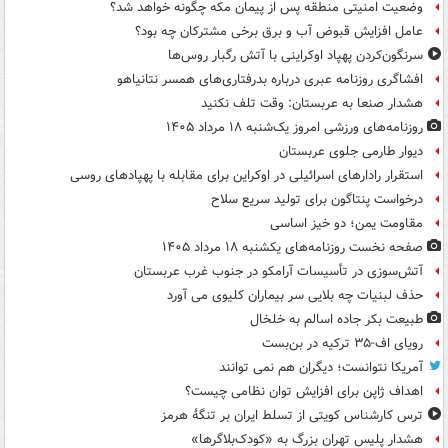
وضعیت امنیتی منطقه پس از پیمان مکه چگونه خواهد شد؟
عامل افزایش قبوض آب و برق برخی مشترکان چه بود؟
سرنگون‌کردن پهپاد اوکراینی با آتش رگبار روس‌ها
افشاگری روزنامه عبری درباره بدرفتاری‌های همسر نتانیاهو
هشدار صنعا به عربستان: وقت تلف نکنید
روزنامه‌های ورزشی امروز یک‌شنبه ۱۸ مرداد ۱۴۰۵
دیوار طارمی جلوی عربستان
استقرار رادارهای اسرائیلی در اوکراین برای مقابله با پهپادهای روسی
درخواست پنتاگون برای تولید سریع سلاح
مقاومت یمن؛ دو خیز اساسی
صفحه نخست روزنامه‌های یکشنبه ۱۸ مرداد ۱۴۰۵
آتش‌سوزی در تأسیسات آرامکو در جنوب غرب عربستان
حذف لبنیات چه بلایی سر بیماران کلیوی می آورد
طبیعت بکر جاده اسالم به خلخال
رویای اف-۳۵ ترکیه در بن‌بست
آمریکا نتوانست؛ دیگران هم نمی توانند
اهداف ژاپن برای افزایش توان نظامی چیست؟
ترس کارشناس کویتی از تسلط ایران بر تنگۀ هرمز
هشدار پلیس تهران بزرگ به «کودک‌بلاگرها»