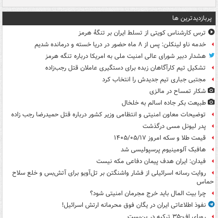
پربازدیدترین ها
ترس کارشناس کویتی از تسلط ایران بر تنگۀ هرمز
خدمه ناو لینکلن: پس از ۸ ماه حضور در دریا خسته و درمانده‌ شدیم
هشدار دبیر شورای عالی امنیت ملی به امریکا درباره تنگه هرمز
تشکیل تیم کارآگاهان زبده برای دستگیری عاملان قتل رجب‌زاده
مجتبی جباری تیم جدیدش را انتخاب کرد
شکار تمساح در مالزی
طبیعت بکر جاده اسالم به خلخال
توضیحات معاون امنیتی و انتظامی وزیر کشور درباره قتل حمیدرضا رجب زاده
پدر لیونل مسی درگذشت
قیمت طلا و سکه امروز ۱۴۰۵/۰۵/۱۷
هافبک آلومینیوم پرسپولیسی شد
فیدان: ایران هدف پیمان دفاعی مکه نیست
روایت رسانه اسرائیلی از فشار واشنگتن بر تل‌آویو برای آتش‌بس و خلع سلاح
حماس
چرا بیت المال باید خرج مجرمان امنیتی شود؟
نفوذ اطلاعاتی ایران در یگان فوق محرمانه ارتش اسرائیل!
رویای اف-۳۵ ترکیه در بن‌بست