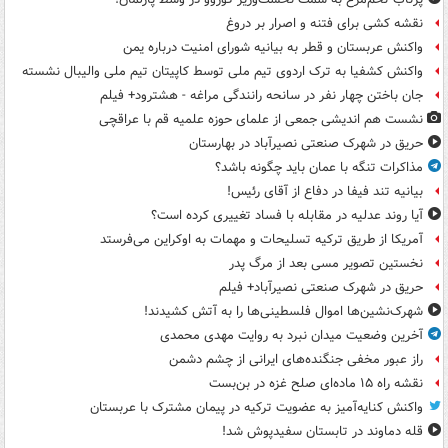
نقشه کشی برای فتنه و اصرار بر دروغ
واکنش عربستان و قطر به بیانیه شورای امنیت درباره یمن
واکنش کشفیا به ترک اردوی تیم ملی توسط کاپیتان تیم ملی والیبال نشسته
جان باختن چهار نفر در سانحه رانندگی مراغه - هشترود+ فیلم
نشست هم اندیشی جمعی از علمای حوزه علمیه قم با عراقچی
حریق در شهرک صنعتی نصیرآباد در بهارستان
مذاکرات تنگه با عمان باید چگونه باشد؟
بیانیه تند فیفا در دفاع از آقای رئیس!
آیا روند عدلیه در مقابله با فساد تغییری کرده است؟
آمریکا از طریق ترکیه تسلیحات و مهمات به اوکراین می‌فرستد
نخستین تصویر مسی بعد از مرگ پدر
حریق در شهرک صنعتی نصیرآباد+ فیلم
شهرک‌نشین‌ها اموال فلسطینی‌ها را به آتش کشیدند!
آخرین وضعیت میدان نبرد به روایت مهدی محمدی
راز عبور مخفی جنگنده‌های ایرانی از چشم دشمن
نقشه راه ۱۵ ماده‌ای صلح غزه در بن‌بست
واکنش کنایه‌آمیز به عضویت ترکیه در پیمان مشترک با عربستان
قله دماوند در تابستان سفیدپوش شد!