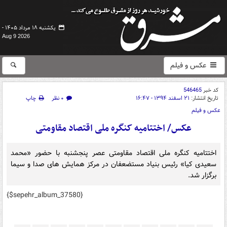
یکشنبه ۱۸ مرداد ۱۴۰۵ -
Aug 9 2026
عکس و فیلم
کد خبر
546465
تاریخ انتشار:
۲۱ اسفند ۱۳۹۴ - ۱۶:۴۷
۰ نظر
چاپ
عکس و فیلم
عکس/ اختتامیه کنگره ملی اقتصاد مقاومتی
اختتامیه کنگره ملی اقتصاد مقاومتی عصر پنجشنبه با حضور «محمد
سعیدی کیا» رئیس بنیاد مستضعفان در مرکز همایش های صدا و سیما
برگزار شد.
{$sepehr_album_37580}