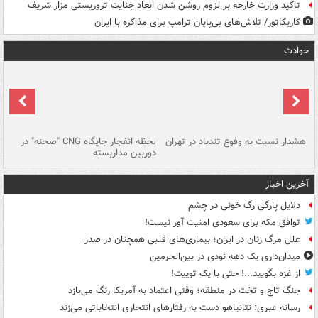
تاکید وزارت خارجه بر لزوم روشن شدن ابعاد جنایت تروریستی مزار شریف
کاریکاتور/ تلاش‌های بی‌پایان ترامپ برای مذاکره با ایران
حوادث
ای
هشدار نسبت به وفوع تندباد در تهران
لحظه انفجار جایگاه CNG "صحنه" در
دس
دوربین مداربسته
ات
آخرین اخبار
دلایل پارگی رگ خونی در چشم
توافق مکه برای سعودی امنیت آور نیست!
علل مرگ زنان در ایران؛ بیماری‌های قلبی همچنان در صدر
میدان‌داری یک دهه نودی در بین‌الحرمین
از غزه بگویید...! حتی با یک توییت!
جنگ تاج و تخت در منطقه؛ وقتی اعتماد به آمریکا رنگ می‌بازد
رسانه عبری: نتانیاهو دست به رفتارهای انتحاری انتخاباتی می‌زند