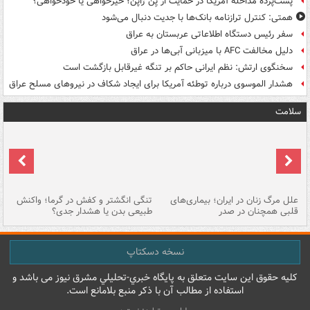
پشت‌پرده مداخله آمریکا در حمایت از یِن ژاپن؛ خیرخواهی یا خودخواهی؟
همتی: کنترل ترازنامه بانک‌ها با جدیت دنبال می‌شود
سفر رئیس دستگاه اطلاعاتی عربستان به عراق
دلیل مخالفت AFC با میزبانی آبی‌ها در عراق
سخنگوی ارتش: نظم ایرانی حاکم بر تنگه غیرقابل بازگشت است
هشدار الموسوی درباره توطئه آمریکا برای ایجاد شکاف در نیروهای مسلح عراق
سلامت
علل مرگ زنان در ایران؛ بیماری‌های
تنگی انگشتر و کفش در گرما؛ واکنش
اس
قلبی همچنان در صدر
طبیعی بدن یا هشدار جدی؟
پو
نسخه دسکتاپ
کليه حقوق اين سايت متعلق به پایگاه خبري-تحليلي مشرق نيوز می باشد و
استفاده از مطالب آن با ذکر منبع بلامانع است.