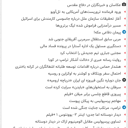
عکاسان و خبرنگاران در دفاع مقدس
ورود فرمانده تروریست‌های آمریکایی به تل‌آویو
آغاز تحقیقات سازمان ملل درباره جاسوسی کارمندش برای اسرائیل
مسیر درآمدزایی فراموش شده لیگ برتری‌ها
پیمان دفاعی مکه!
مربی سابق استقلال سرمربی آفریقای جنوبی شد
دستگیری مسئول یک اداره آستارا در پرونده فساد مالی
مجتبی جباری تیم جدیدش را انتخاب کرد
روایت رسانه عبری از دخالت آشکار ترامپ در کوبا
هشدار حماس درباره اقدامات توسعه طلبانه اشغالگران در کرانه باختری
احتمال سفر ویتکاف و کوشنر به اوکراین و روسیه
جان دوباره نگین فیروزه ای ایران «دریاچه ارومیه»
سرطان به استخوان‌های «بایدن» سرایت کرده است
پیروزی قاطع چلسی برابر میلان +فیلم
مهاجم پرسپولیس به پیکان پیوست
ترامپ، مرتکب جنایت جنگی شده است
دیدار دوستانه اما جدی؛ اینتر ۲- یوونتوس ۱ +فیلم
تساوی پرسپولیس مقابل الومینیوم اراک در دیدار دوستانه