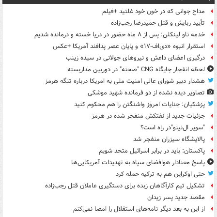
مداح جوانی که در خون خود غلتید +فیلم
تأیید ربایش و قتل حمیدرضا رجب‌زاده
خدمه ناو لینکلن: پس از ۸ ماه حضور در دریا خسته و درمانده‌ شدیم
استقرار انبوه «دی‌اف‑۱۷» و پایان عصر پدافند آمریکا +عکس
درگیری اعضای داعش و نیروهای جولانی در سیده زینب
لحظه انفجار جایگاه CNG "صحنه" در دوربین مداربسته
هشدار دبیر شورای عالی امنیت ملی به امریکا درباره تنگه هرمز
تصاویر دیده‌ نشده از دو فرمانده شهید موشکی
پزشکیان: جنایات امروز واشنگتن را هم محکوم کنید
جزئیات جدید از نفتکش منفجر شده در هرمز
"سوپر ال‌نینو"در راه است؟
پالایشگاه سیزران منفجر شد
پاکستان: باید در برابر اسرائیل متحد شویم
پاسخ معنادار هوافضای سپاه به تهدیدات آمریکایی‌ها
حتی اوکراین هم به ترکیه حمله کرد
تشکیل تیم کارآگاهان زبده برای دستگیری عاملان قتل رجب‌زاده
مقصد جدید پسر زیدان
از این به بعد دیگر نامه‌های استقلال را امضا نمی‌کنم