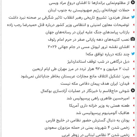
از مظلوم‌نمایی براندازها تا افشای دروغ مراد ویسی
حملات توپخانه‌ای رژیم صهیونیستی به جنوب لبنان
صفار هرندی: تشییع تاریخی رهبر انقلاب تاثیر شگرفی بر صحنه نبرد داشت
توضیحات معاون امنیتی و انتظامی وزیر کشور درباره قتل حمیدرضا رجب زاده
بازتاب پیامدهای جنگ علیه ایران در رسانه‌های جهان
نصب کتیبه‌های دهه پایانی صفر در حرم امام رئوف
افشای نقشه ترور لیونل مسی در جام جهانی ۲۰۲۶
چند نکته درباره توافق مکه!
دبل درگاهی در شب توقف استانداردلیژ
ثبت ۲ میلیون و ۹۲۰ هزار تردد در مرز مهران طی ایام اربعین
یمن: تشکیل ائتلاف مانع مجازات عربستان بخاطر جنایاتش نمی‌شود
فیدان: ایران هدف پیمان دفاعی مکه نیست
شوخی حاج‌قاسم با خبرنگار در عملیات آزادسازی بوکمال
امیرحسین طاهری راهی پرسپولیس شد
طعنه همتی به وزیر خزانه داری آمریکا
هافبک آلومینیوم پرسپولیسی شد
یونان به دنبال گسترش حضور نظامی در خلیج فارس
زخمی شدن ۴ شهروند یمنی در حمله مزدوران سعودی
زخمی شدن ۳ نظامی لبنانی در زوطر غربی