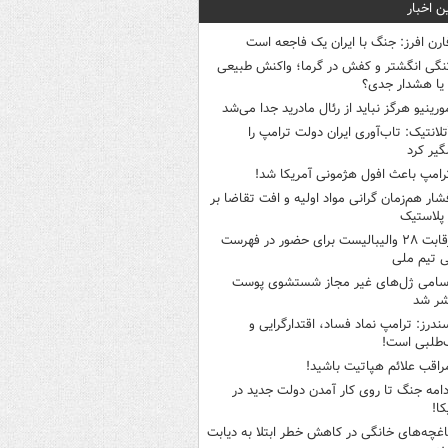
ن اخبار
ارن افرز: جنگ با ایران یک فاجعه است
نگی انگشتر و کفش در گرما؛ واکنش طبیعی
یا هشدار جدی؟
ورینیو هرگز نباید از رئال مادرید جدا می‌شد
تلانتیک: تاب‌آوری ایران دولت ترامپ را
گیر کرد
رامپ باعث افول هژمونی آمریکا شد!
شار هم‌زمان گرانی مواد اولیه و افت تقاضا بر
ر پلاستیک
رقابت ۲۸ والیبالیست برای حضور در فهرست
ی تیم ملی
سامی ژل‌های غیر مجاز شستشوی پوست
شر شد
ندرز: ترامپ نماد فساد، اقتدارگرایی و
‌طلبی است!
راقب علائم هپاتیت باشید!
دامه جنگ تا روی کار آمدن دولت جدید در
کا!
اغچه‌های خانگی در کاهش خطر ابتلا به دیابت