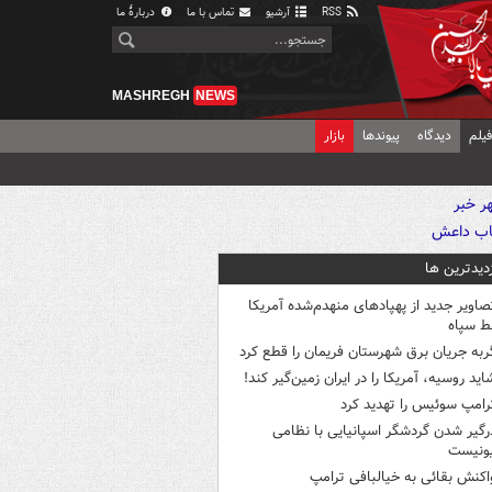
RSS
آرشیو
تماس با ما
دربارهٔ ما
MASHREGH
NEWS
یلم
دیدگاه
پیوندها
بازار
زدیدترین ها
صاویر جدید از پهپادهای منهدم‌شده آمریکا
ط سپاه
ربه جریان برق شهرستان فریمان را قطع کرد
اید روسیه، آمریکا را در ایران زمین‌گیر کند!
رامپ سوئیس را تهدید کرد
رگیر شدن گردشگر اسپانیایی با نظامی
ونیست
اکنش بقائی به خیالبافی ترامپ