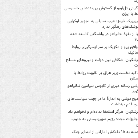
ند
گرانی تل‌آویو از گسترش پرونده‌های جاسوسی
ط با ایران
یویورک تایمز: غرب تمایلی به تجهیز اوکراین
وشک‌های رهگیر ندارد
یا از نفوذ نتانیاهو در واشنگتن کاسته شده
؟
وافق پرو و مکزیک بر سر ازسرگیری روابط
ماتیک
زشکیان: شکافی بین دولت و نیروهای مسلح
ت
اکید نخست‌وزیر عراق بر تقویت روابط با
ستان
قتی رسانه عبری از کابوس بنیامین نتانیاهو
وید
یچ دولتی به اندازۀ ما در جهت سیاست‌های
ی قدم برنداشت
زشکیان: هرگز استعفا نداده‌ام و نخواهم داد
جاوزات مجدد رژیم صهیونیستی به جنوب
ن
 به ۱۵ نفتکش‌ اماراتی از ابتدای جنگ