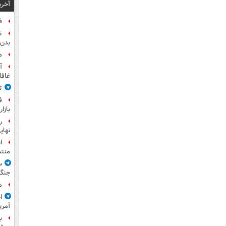
آخری
ف
ت
بدن 
م
آ
غافل
ت
ف
بازا
نهای
ا
منت
س
جنگ
م
ا
آمری
ب