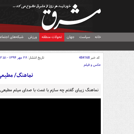
خانه
سیاست
جهان
تحولات منطقه
ورزش
شبکه‌های اجتماع
کد خبر
484168
تاریخ انتشار:
۲۸ مهر ۱۳۹۴ - ۱۲:۵۱
عکس و فیلم
نماهنگ/ مطیعی؛
نماهنگ زیبای گفتم چه سازم با غمت با صدای میثم مطیعی