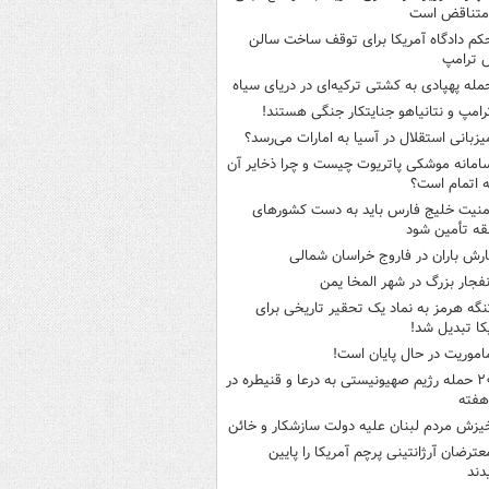
متناقض است
کم دادگاه آمریکا برای توقف ساخت سالن
 ترامپ
مله پهپادی به کشتی ترکیه‌ای در دریای سیاه
رامپ و نتانیاهو جنایتکار جنگی هستند!
یزبانی استقلال در آسیا به امارات می‌رسد؟
امانه موشکی پاتریوت چیست و چرا ذخایر آن
ه اتمام است؟
منیت خلیج فارس باید به دست کشورهای
ه تأمین شود
ارش باران در فاروج خراسان شمالی
نفجار بزرگ در شهر المخا یمن
نگه هرمز به نماد یک تحقیر تاریخی برای
کا تبدیل شد!
اموریت در حال پایان است!
۲۰ حمله رژیم صهیونیستی به درعا و قنیطره در
هفته
یزش مردم لبنان علیه دولت سازشکار و خائن
عترضان آرژانتینی پرچم آمریکا را پایین
دند