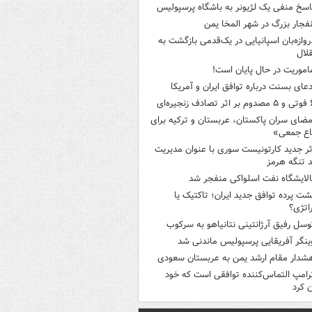
اسخ منفی یک لژیونر به باشگاه پرسپولیس
نفجار بزرگ در شهر المخا یمن
روازه‌بان اسپانیایی در یک‌قدمی بازگشت به
لال
اموریت در حال پایان است!
دعای بسنت درباره توافق ایران و آمریکا
ثر تصادف زنجیره‌ای
مضای سران پاکستان، عربستان و ترکیه برای
اع جمعی»
ثر جدید کارتونیست سوری با عنوان مدیریت
 تنگه هرمز
الایشگاه نفت اسلواکی منفجر شد
شت پرده توافق جدید ایران؛ تاکتیک یا
اتژی؟
وسل رفیق آرژانتینی نتانیاهو به سرکوب
ینگر آفریقایی پرسپولیس ماندنی شد
شدار مقام ارشد یمن به عربستان سعودی
رامپ التماس‌کننده توافقی است که خود
ن کرد