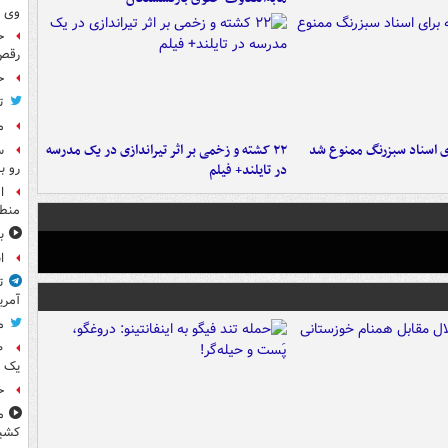
وی 
ح
رقص
ح
ت
م
ای اسناد سبزرنگ ممنوع شد
۲۲ کشته و زخمی بر اثر تیراندازی در یک مدرسه
س
رو ب
در تایلند+ فیلم
ا
منطق
ب
ا
ت
آمری
م
یک 
خ
م
کشی