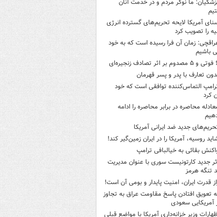
زشکیان: ما نوکر مردم و در خدمت آنان
یم
نای آمریکا لایحه تحریم‌های گسترده انرژی
ه را تصویب کرد
راقچی: زمان آن فرا رسیده است که به خود
 باشیم
ثر تصادف زنجیره‌ای
دون تعارف با پدر و پسر قهرمان
رامپ التماس‌کننده توافقی است که خود
ن کرد
عادله محاصره در برابر محاصره را ادامه
هیم
حریم‌های جدید ضد ایرانی آمریکا
اید روسیه، آمریکا را در ایران زمین‌گیر کند!
اکنش بقائی به خیالبافی ترامپ
ثر جدید کارتونیست سوری با عنوان مدیریت
 تنگه هرمز
از قدرت ایران، امنیت پایدار و بومی آن است!
ه تعویق افتادن پاسخ مقاومت عراق به تجاوز
 آمریکایی سعودی
ظهارات وزیر خزانه‌داری آمریکا با مواضع قبلی