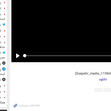
پ
ا
د
استق
م
ا
۶ فوتی و ۵ مصدوم بر ا
ا
«دف
ا
جدید
Play
پ
پ
{$sepehr_media_1198
استر
دانلود
ت
و
ه
ت
ویرا