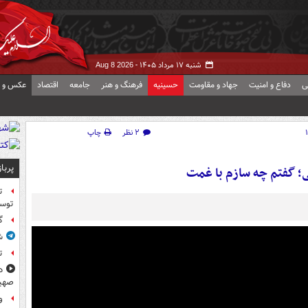
شنبه ۱۷ مرداد ۱۴۰۵ -
Aug 8 2026
ی
دفاع و امنیت
جهاد و مقاومت
حسینیه
فرهنگ و هنر
جامعه
اقتصاد
عکس و ف
۲ نظر
چاپ
پربا
 گفتم چه سازم با غمت
ت
توس
گ
ش
ت
د
صهی
و