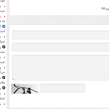
موثر
ن
94
مرتب
ن
به م
آ
است
ت
دیپل
پ
نیس
ت
عرب
و
می‌گ
ه
رهبر
پ
ت
لبنا
حمله