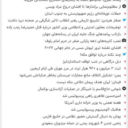
از مظلوم‌نمایی براندازها تا افشای دروغ مراد ویسی
حملات توپخانه‌ای رژیم صهیونیستی به جنوب لبنان
صفار هرندی: تشییع تاریخی رهبر انقلاب تاثیر شگرفی بر صحنه نبرد داشت
توضیحات معاون امنیتی و انتظامی وزیر کشور درباره قتل حمیدرضا رجب زاده
بازتاب پیامدهای جنگ علیه ایران در رسانه‌های جهان
نصب کتیبه‌های دهه پایانی صفر در حرم امام رئوف
افشای نقشه ترور لیونل مسی در جام جهانی ۲۰۲۶
چند نکته درباره توافق مکه!
دبل درگاهی در شب توقف استانداردلیژ
ثبت ۲ میلیون و ۹۲۰ هزار تردد در مرز مهران طی ایام اربعین
یمن: تشکیل ائتلاف مانع مجازات عربستان بخاطر جنایاتش نمی‌شود
فیدان: ایران هدف پیمان دفاعی مکه نیست
شوخی حاج‌قاسم با خبرنگار در عملیات آزادسازی بوکمال
امیرحسین طاهری راهی پرسپولیس شد
طعنه همتی به وزیر خزانه داری آمریکا
هافبک آلومینیوم پرسپولیسی شد
یونان به دنبال گسترش حضور نظامی در خلیج فارس
زخمی شدن ۴ شهروند یمنی در حمله مزدوران سعودی