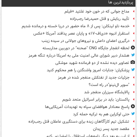
پربازدیدترین ها
مداح جوانی که در خون خود غلتید +فیلم
تأیید ربایش و قتل حمیدرضا رجب‌زاده
خدمه ناو لینکلن: پس از ۸ ماه حضور در دریا خسته و درمانده‌ شدیم
استقرار انبوه «دی‌اف‑۱۷» و پایان عصر پدافند آمریکا +عکس
درگیری اعضای داعش و نیروهای جولانی در سیده زینب
لحظه انفجار جایگاه CNG "صحنه" در دوربین مداربسته
هشدار دبیر شورای عالی امنیت ملی به امریکا درباره تنگه هرمز
تصاویر دیده‌ نشده از دو فرمانده شهید موشکی
پزشکیان: جنایات امروز واشنگتن را هم محکوم کنید
جزئیات جدید از نفتکش منفجر شده در هرمز
"سوپر ال‌نینو"در راه است؟
پالایشگاه سیزران منفجر شد
پاکستان: باید در برابر اسرائیل متحد شویم
پاسخ معنادار هوافضای سپاه به تهدیدات آمریکایی‌ها
حتی اوکراین هم به ترکیه حمله کرد
تشکیل تیم کارآگاهان زبده برای دستگیری عاملان قتل رجب‌زاده
مقصد جدید پسر زیدان
از این به بعد دیگر نامه‌های استقلال را امضا نمی‌کنم