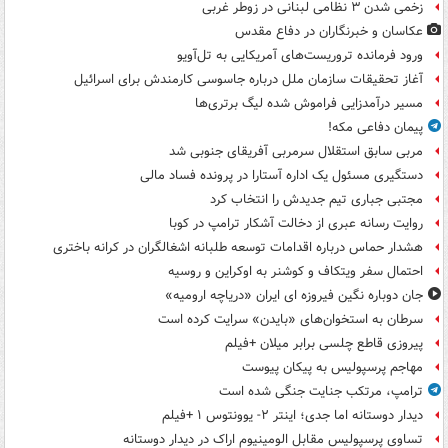
زخمی شدن ۳ نظامی لبنانی در زوطر غربی
عکاسان و خبرنگاران در دفاع مقدس
ورود فرمانده تروریست‌های آمریکایی به تل‌آویو
آغاز تحقیقات سازمان ملل درباره جاسوسی کارمندش برای اسرائیل
مسیر درآمدزایی فراموش شده لیگ برتری‌ها
پیمان دفاعی مکه!
مربی سابق استقلال سرمربی آفریقای جنوبی شد
دستگیری مسئول یک اداره آستارا در پرونده فساد مالی
مجتبی جباری تیم جدیدش را انتخاب کرد
روایت رسانه عبری از دخالت آشکار ترامپ در کوبا
هشدار حماس درباره اقدامات توسعه طلبانه اشغالگران در کرانه باختری
احتمال سفر ویتکاف و کوشنر به اوکراین و روسیه
جان دوباره نگین فیروزه ای ایران «دریاچه ارومیه»
سرطان به استخوان‌های «بایدن» سرایت کرده است
پیروزی قاطع چلسی برابر میلان +فیلم
مهاجم پرسپولیس به پیکان پیوست
ترامپ، مرتکب جنایت جنگی شده است
دیدار دوستانه اما جدی؛ اینتر ۲- یوونتوس ۱ +فیلم
تساوی پرسپولیس مقابل الومینیوم اراک در دیدار دوستانه