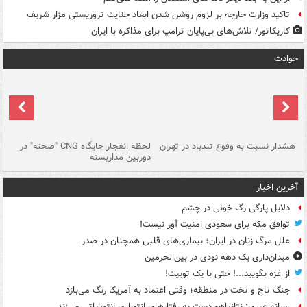
تاکید وزارت خارجه بر لزوم روشن شدن ابعاد جنایت تروریستی مزار شریف
کاریکاتور/ تلاش‌های بی‌پایان ترامپ برای مذاکره با ایران
حوادث
ای
هشدار نسبت به وفوع تندباد در تهران
لحظه انفجار جایگاه CNG "صحنه" در
دس
دوربین مداربسته
ات
آخرین اخبار
دلایل پارگی رگ خونی در چشم
توافق مکه برای سعودی امنیت آور نیست!
علل مرگ زنان در ایران؛ بیماری‌های قلبی همچنان در صدر
میدان‌داری یک دهه نودی در بین‌الحرمین
از غزه بگویید...! حتی با یک توییت!
جنگ تاج و تخت در منطقه؛ وقتی اعتماد به آمریکا رنگ می‌بازد
رسانه عبری: نتانیاهو دست به رفتارهای انتحاری انتخاباتی می‌زند