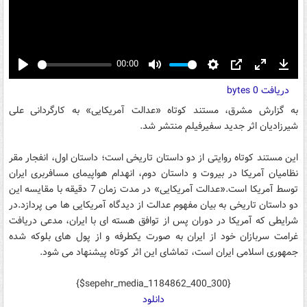
00:00
Play
Mute
Settings
PIP
Enter
Down
دریافت
0 bytes
fullscreen
به گزارش مشرق، مستند کوتاه «عدالت آمریکایی» به کارگردانی علی
شیرزادیان اثر جدید سفیرفیلم منتشر شد.
این مستند کوتاه روایتی از دو داستان تاریخی است؛ داستان اول، انفجار مقر
نظامیان آمریکا در بیروت و داستان دوم، انهدام هواپیمای مسافربری ایران
توسط آمریکا است.«عدالت آمریکایی» در مدت زمان 7 دقیقه با مقایسه این
دو داستان تاریخی به بیان مفهوم عدالت از دیدگاه آمریکایی ها می پردازد.در
شرایطی که آمریکا در دوران پس از توافق هسته ای با ایران، مدعی دریافت
غرامت سربازان خود از ایران به صورت یکطرفه و از پول های بلوکه شده
جمهوری اسلامی ایران است، تماشای این اثر کوتاه پیشنهاد می شود.
{$sepehr_media_1184862_400_300}
دانلود