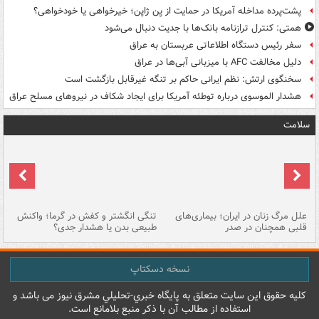
پشت‌پرده مداخله آمریکا در حمایت از یِن ژاپن؛ خیرخواهی یا خودخواهی؟
همتی: کنترل ترازنامه بانک‌ها با جدیت دنبال می‌شود
سفر رئیس دستگاه اطلاعاتی عربستان به عراق
دلیل مخالفت AFC با میزبانی آبی‌ها در عراق
سخنگوی ارتش: نظم ایرانی حاکم بر تنگه غیرقابل بازگشت است
هشدار الموسوی درباره توطئه آمریکا برای ایجاد شکاف در نیروهای مسلح عراق
سلامت
علل مرگ زنان در ایران؛ بیماری‌های
تنگی انگشتر و کفش در گرما؛ واکنش
اس
قلبی همچنان در صدر
طبیعی بدن یا هشدار جدی؟
پو
نسخه دسکتاپ
کليه حقوق اين سايت متعلق به پایگاه خبري-تحليلي مشرق نيوز می باشد و
استفاده از مطالب آن با ذکر منبع بلامانع است.