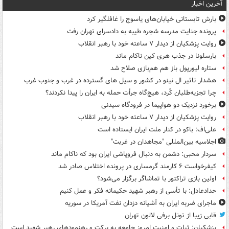
آخرین اخبار
بارش تابستانی خیابان‌های یاسوج را غافلگیر کرد
پرونده جنایت مدرسه شجره طیبه به دادسرای تهران رفت
روایت پزشکیان از دیدار ۷ ساعته خود با رهبر انقلاب
بارسلونا در جذب هری کین ناکام ماند
ستاره لیورپول باز هم هم‌بازی صلاح شد
هشدار تاثیر ال نینو در کشور و سیل های گسترده در غرب و جنوب غرب
چرا تجزیه‌طلبان کُرد، هیچ‌گاه جرأت حمله به ایران را پیدا نکردند؟
برخورد نزدیک دو هواپیما در فرودگاه سیدنی
روایت پزشکیان از دیدار ۷ ساعته خود با رهبر انقلاب
علی‌اف: باکو در کنار ملت ایران ایستاده است
اجلاسیه بین‌المللی "مجاهدان در غربت"
سردار محبی: دشمن به دنبال فروپاشی ایران بود که ناکام ماند
کیفرخواست ۶ کارمند گرمساری در پرونده اختلاس صادر شد
اولین بازی تراکتور با تماشاگر برگزار می‌شود؟
حدادعادل: با تأسی از رهبر شهید حکیمانه فکر و عمل کنیم
ماجرای ضربه ایران به آشیانه دزدان نفت آمریکا در سوریه
قابی زیبا از تونل برفی لالون تهران
پزشکیان: ثبات و امنیت امروز جامعه به برکت و رهنمودهای رهبر شهید است