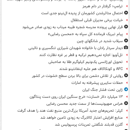
ترامپ؛ گرفتار در دام هرمز
احتمال متاثرشدن کشورمان از پدیده ال‌نینو جدی است
خیانت برخی مدیران قبلی استقلال
قرار نهایی پرونده مدرسه شجره طیبه میناب به زودی صادر می‌شود
پیام تبریک فرمانده کل سپاه به «محسن رضایی»
سیلاب شدید در شانگهای چین
دیدار سردار رادان با خانواده‌ شهیدان شیرازی تنگسیری و نائینی
تل‌آویو: اجازه نمی‌دهیم ترکیه و قطر بر غزه نظارت کنند
تحویل اورژانسی یک‌ونیم کیلوگرم طلا به صاحبش
AFC و کونکاکاف هم علیه اینفانتینو شدند
روایتی از تلاش دشمن برای بالا بردن سطح خشونت در کشور
حملات سایبری پیشرفته به امارات
ژاپن تحت فشار جنگ ایران
۱۳ میلیارد دلار خسارت؛ خرج سنگین ایران روی دست پنتاگون
هراس صهیونیست‌ها از سمت جدید محسن رضایی
کپلر: تحریم‌های جدید آمریکا بزرگ‌ترین منبع نفت هند را هدف گرفت
منابع افزایش اعتبار کالابرگ به زودی تامین خواهد شد
گلزن قدبلند شگفتی تمرینات پرسپولیس شد