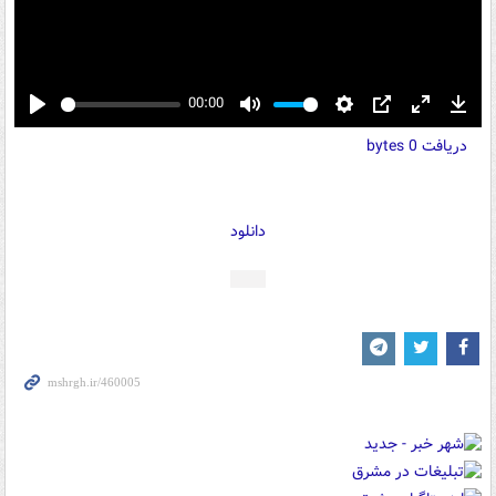
00:00
Play
Mute
Settings
PIP
Enter
Down
دریافت
0 bytes
fullscreen
دانلود