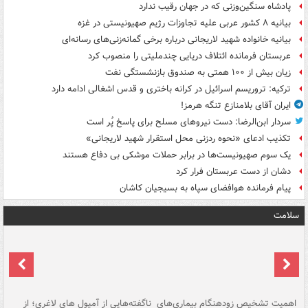
پادشاه سنگین‌وزنی که در جهان رقیب ندارد
بیانیه ۸ کشور عربی علیه تجاوزات رژیم صهیونیستی در غزه
بیانیه خانواده شهید لاریجانی درباره برخی گمانه‌زنی‌های رسانه‌ای
عربستان فرمانده ائتلاف دریایی چندملیتی را منصوب کرد
زیان بیش از ۱۰۰ همتی به صندوق‌ بازنشستگی نفت
ترکیه: تروریسم اسرائیل در کرانه باختری و قدس اشغالی ادامه دارد
ایران آقای بلامنازع تنگه هرمز!
سردار ابن‌الرضا: دست نیروهای مسلح برای پاسخ پُر است
تکذیب ادعای «نحوه ردزنی محل استقرار شهید لاریجانی»
یک‌ سوم صهیونیست‌ها در برابر حملات موشکی بی دفاع هستند
دشان از دست عربستان فرار کرد
پیام فرمانده هوافضای سپاه به بسیجیان کاشان
سلامت
اهمیت تشخیص زودهنگام بیماری‌های
ناگفته‌هایی از آمپول های لاغری؛ از