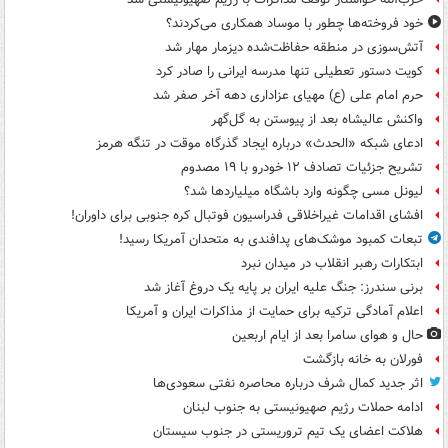
خود فروخته‌ها چطور با موساد همکاری می‌کردند؟
آتش‌سوزی در منطقه حفاظت‌شده دیزمار مهار شد
کویت دستور تعطیلی تنها مدرسه ایرانی را صادر کرد
حرم امام علی (ع) مهیای عزاداری دهه آخر صفر شد
واکنش عالیشاه بعد از پیوستن به گل‌گهر
ادعای شبکه «الحدث» درباره ایجاد گذرگاه موقت در تنگه هرمز
تشریح جزئیات تصادف ۱۲ خودرو با ۱۹ مصدوم
لیونل مسی چگونه وارد باشگاه میلیاردها شد؟
افشای اقدامات غیراخلاقی فدراسیون فوتبال کره جنوبی برای داوران!
تبعات کمبود موشک‌های پدافندی به متحدان آمریکا رسید!
ابتکارات رهبر انقلاب در میدان نبرد
برنی سندرز: جنگ علیه ایران بر پایه یک دروغ آغاز شد
اعلام آمادگی ترکیه برای حمایت از مذاکرات ایران و آمریکا
حال و هوای سامرا بعد از ایام اربعین
فورلان به خانه بازگشت
اثر جدید کمال شرف درباره محاصره نفتی سعودی‌ها
ادامه حملات رژیم صهیونیستی به جنوب لبنان
هلاکت اعضای یک تیم تروریستی در جنوب سیستان