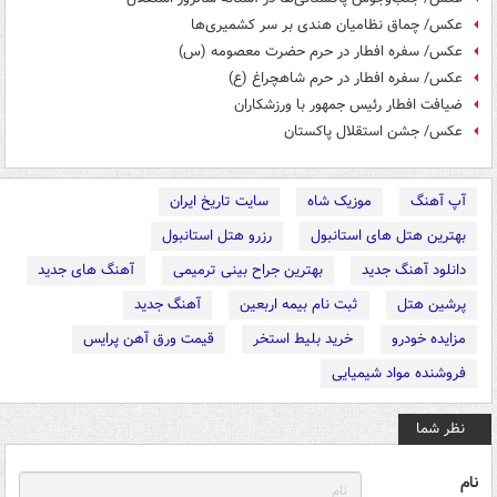
عکس/ چماق نظامیان هندی بر سر کشمیری‌ها
عکس/ سفره افطار در حرم حضرت معصومه (س)
عکس/ سفره افطار در حرم شاهچراغ (ع)
ضیافت افطار رئیس جمهور با ورزشکاران
عکس/ جشن استقلال پاکستان
آپ آهنگ
موزیک شاه
سایت تاریخ ایران
بهترین هتل های استانبول
رزرو هتل استانبول
دانلود آهنگ جدید
بهترین جراح بینی ترمیمی
آهنگ های جدید
پرشین هتل
ثبت نام بیمه اربعین
آهنگ جدید
مزایده خودرو
خرید بلیط استخر
قیمت ورق آهن پرایس
فروشنده مواد شیمیایی
نظر شما
نام