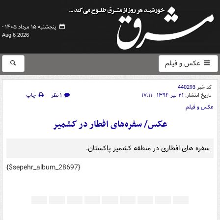
پنجشنبه ۱۵ مرداد ۱۴۰۵ -
Aug 6 2026
عکس و فیلم
کد خبر
440293
تاریخ انتشار:
۲۱ تیر ۱۳۹۴ - ۱۷:۱۱
۱ نظر
چاپ
عکس و فیلم
عکس/ سفره‌های افطار در کشمیر
سفره های افطاری در منطقه کشمیر پاکستان.
{$sepehr_album_28697}