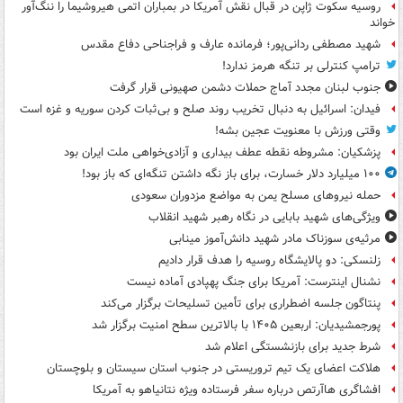
روسیه سکوت ژاپن در قبال نقش آمریکا در بمباران اتمی هیروشیما را ننگ‌آور
خواند
شهید مصطفی ردانی‌پور؛ فرمانده عارف و فراجناحی دفاع مقدس
ترامپ کنترلی بر تنگه هرمز ندارد!
جنوب لبنان مجدد آماج حملات دشمن صهیونی قرار گرفت
فیدان: اسرائیل به دنبال تخریب روند صلح و بی‌ثبات کردن سوریه و غزه است
وقتی ورزش با معنویت عجین بشه!
پزشکیان: مشروطه نقطه عطف بیداری و آزادی‌خواهی ملت ایران بود
۱۰۰ میلیارد دلار خسارت، برای باز نگه داشتن تنگه‌ای که باز بود!
حمله نیروهای مسلح یمن به مواضع مزدوران سعودی
ویژگی‌های شهید بابایی در نگاه رهبر شهید انقلاب
مرثیه‌ی سوزناک مادر شهید دانش‌آموز مینابی
زلنسکی: دو پالایشگاه روسیه را هدف قرار دادیم
نشنال اینترست: آمریکا برای جنگ پهپادی آماده نیست
پنتاگون جلسه اضطراری برای تأمین تسلیحات برگزار می‌کند
پورجمشیدیان: اربعین ۱۴۰۵ با بالاترین سطح امنیت برگزار شد
شرط جدید برای بازنشستگی اعلام شد
هلاکت اعضای یک تیم تروریستی در جنوب استان سیستان و بلوچستان
افشاگری هاآرتص درباره سفر فرستاده ویژه نتانیاهو به آمریکا