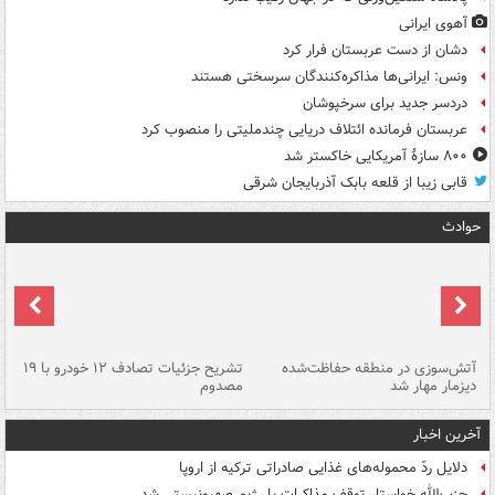
آهوی ایرانی
دشان از دست عربستان فرار کرد
ونس: ایرانی‌ها مذاکره‌کنندگان سرسختی هستند
دردسر جدید برای سرخپوشان
عربستان فرمانده ائتلاف دریایی چندملیتی را منصوب کرد
۸۰۰ سازۀ آمریکایی خاکستر شد
قابی زیبا از قلعه بابک آذربایجان شرقی
حوادث
تصادف مرگبار در محور اهواز–شوش ۲
آتش‌سوزی در منطقه حفاظت‌شده
تشریح جزئیات تصادف ۱۲ خودرو با ۱۹
پا
دیزمار مهار شد
مصدوم
آخرین اخبار
دلایل ردّ محموله‌های غذایی صادراتی ترکیه از اروپا
حزب‌الله خواستار توقف مذاکرات با رژیم صهیونیستی شد