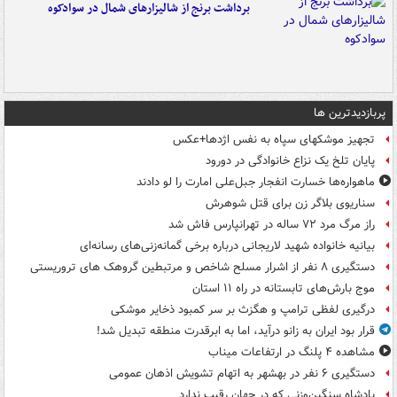
برداشت برنج از شالیزارهای شمال در سوادکوه
پربازدیدترین ها
تجهیز موشکهای سپاه به نفس اژدها+عکس
پایان تلخ یک نزاع خانوادگی در دورود
ماهواره‌ها خسارت انفجار جبل‌علی امارت را لو دادند
سناریوی بلاگر زن برای قتل شوهرش
راز مرگ مرد ۷۲ ساله در تهرانپارس فاش شد
بیانیه خانواده شهید لاریجانی درباره برخی گمانه‌زنی‌های رسانه‌ای
دستگیری ۸ نفر از اشرار مسلح شاخص و مرتبطین گروهک های تروریستی
موج بارش‌های تابستانه در راه ۱۱ استان
درگیری لفظی ترامپ و هگزث بر سر کمبود ذخایر موشکی
قرار بود ایران به زانو درآید، اما به ابرقدرت منطقه تبدیل شد!
مشاهده ۴ پلنگ در ارتفاعات میناب
دستگیری ۶ نفر در بهشهر به اتهام تشویش اذهان عمومی
پادشاه سنگین‌وزنی که در جهان رقیب ندارد