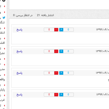
۱۰ خوشحال
ا
و
انتشار یافته: 21
در انتظار بررسی: 0
م
تنگه
د
پاسخ
0
0
انتق
د
افشا
ا
پاسخ
0
0
نجرا
ه
مدرس
پاسخ
0
0
س
واقع
ت
پایا
پاسخ
0
0
ن
غرب 
ا