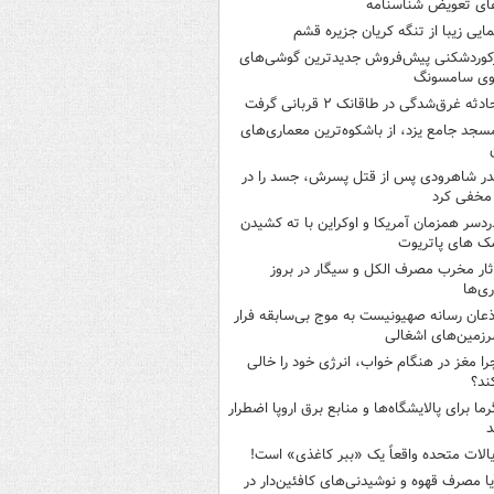
ای تعویض شناسنامه
مایی زیبا از تنگه کریان جزیره قشم
کوردشکنی پیش‌فروش جدیدترین گوشی‌های
وی سامسونگ
ادثه غرق‌شدگی در طاقانک ۲ قربانی گرفت
سجد جامع یزد، از باشکوه‌ترین معماری‌های
در شاهرودی پس از قتل پسرش، جسد را در
مخفی کرد
ردسر همزمان آمریکا و اوکراین با ته کشیدن
ک های پاتریوت
ثار مخرب مصرف الکل و سیگار در بروز
ری‌ها
ذعان رسانه صهیونیست به موج بی‌سابقه فرار
رزمین‌های اشغالی
را مغز در هنگام خواب، انرژی خود را خالی
ند؟
رما برای پالایشگاه‌ها و منابع برق اروپا اضطرار
د
یالات متحده واقعاً یک «ببر کاغذی» است!
یا مصرف قهوه و نوشیدنی‌های کافئین‌دار در