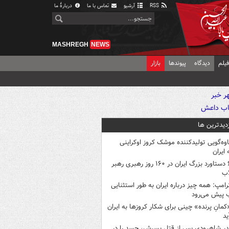
RSS
آرشیو
تماس با ما
دربارهٔ ما
MASHREGH
NEWS
یلم
دیدگاه
پیوندها
بازار
زدیدترین ها
اوه‌گویی تولیدکننده موشک کروز اوکراینی
 ایران
۶ دستاورد بزرگ ایران در ۱۶۰ روز رهبری رهبر
اب
رامپ: همه چیز درباره ایران به طور استثنایی
 پیش می‌رود
کمانِ پرنده» چینی برای شکار کروزها به ایران
ید
در شاهرودی پس از قتل پسرش، جسد را در