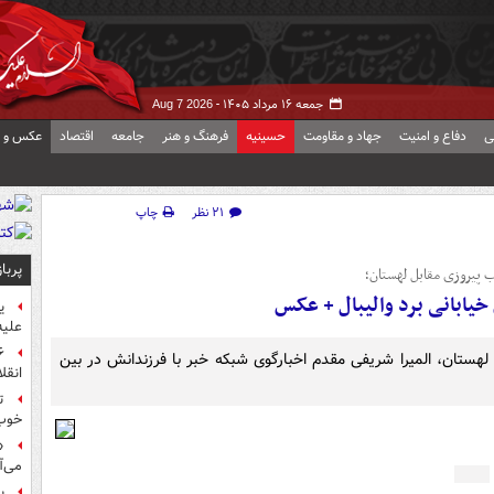
جمعه ۱۶ مرداد ۱۴۰۵ -
Aug 7 2026
ی
دفاع و امنیت
جهاد و مقاومت
حسینیه
فرهنگ و هنر
جامعه
اقتصاد
عکس و ف
۲۱ نظر
چاپ
پربا
پیروزی مقابل لهستان؛
یابانی برد والیبال + عکس
ی
علیه
هستان، المیرا شریفی مقدم اخبارگوی شبکه خبر با فرزندانش در بین
انقل
ت
خوب
«
می‌آ
پ