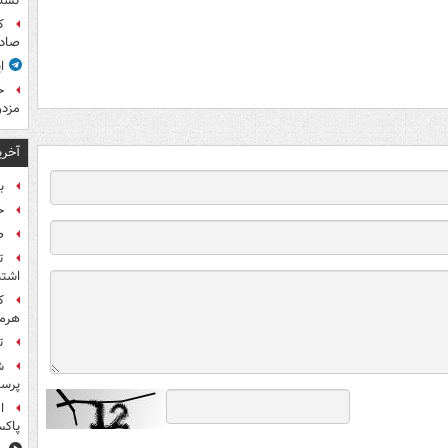
تسلی
ک
صادر
ا
ح
مزدو
آخری
بر
ح
ص
ت
اشتب
هرمز
ت
ش
پرس
ا
پاکس