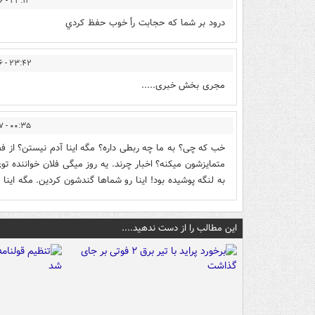
۲۳:۱۳ - ۱۳۹۴/۰۴/۰۶
درود بر شما كه حجابت رأ خوب حفظ كردي
۲۳:۴۲ - ۱۳۹۴/۰۴/۰۶
مجری بخش خبری.....
۰۰:۳۵ - ۱۳۹۴/۰۴/۰۷
خب که چی؟ به ما چه ربطی داره؟ مگه اینا آدم نیستن؟ از ف
متمایزشون میکنه؟ اخبار چرند. یه روز میگی فلان خواننده تو
به لنگه پوشیده بود! اینا رو شماها گندشون کردین. مگه این
این مطالب را از دست ندهید....