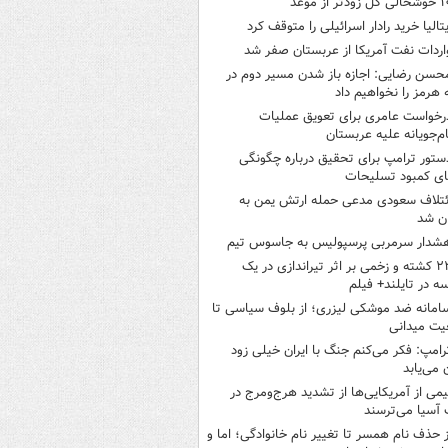
ی گل زودتر از موعد
یتالیا خرید رادار اسرائیلی را متوقف کرد
اردات نفت آمریکا از عربستان صفر شد
حسن رضایی: اجازه باز شدن مسیر دوم در
 هرمز را نخواهیم داد
رخواست عامری برای تعویق عملیات
ام‌جویانه علیه عربستان
ستور ترامپ برای تحقیق درباره چگونگی
ی کمبود تسلیحات
ئتلاف سعودی مدعی حمله ارتش یمن به
ن شد
شدار سرمربی پرسپولیس به جاسوس تیم
۲۲ کشته و زخمی بر اثر تیراندازی در یک
ه در تایلند+ فیلم
امانه ضد موشکی لیزری؛ از بلوف سیاسی تا
یت میدانی
رامپ: فکر می‌کنم جنگ با ایران خیلی زود
ن می‌یابد
یمی از آمریکایی‌ها از تشدید هرج‌ومرج در
آسیا می‌ترسند
ز حذف نام همسر تا تغییر نام خانوادگی؛ اما و