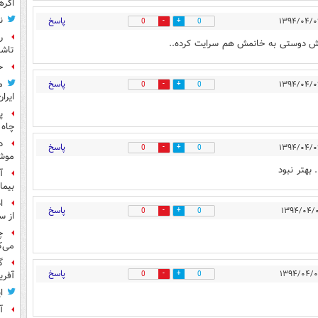
اگره
ن
پاسخ
0
0
ر
زش دوستی به خانمش هم سرایت کرده..
تاش
ح
پاسخ
م
0
0
ایران
پ
چاه 
د
پاسخ
0
0
موش
 بهتر نبود
آ
بیما
ا
پاسخ
0
0
از س
چ
می‌ک
گ
پاسخ
0
0
آفری
ا
آ