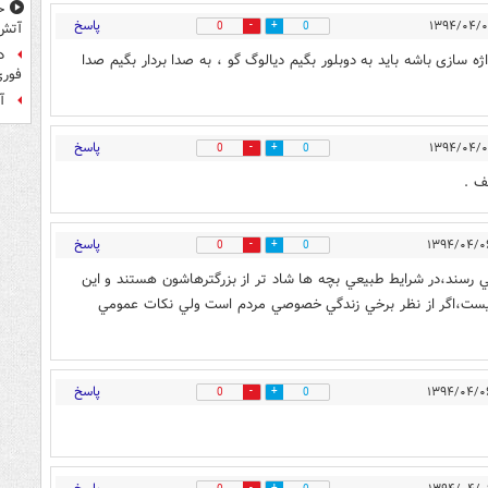
ح
پاسخ
0
0
آتش
د
ژه سازی باشه باید به دوبلور بگیم دیالوگ گو ، به صدا بردار بگیم صدا
فوری
آ
پاسخ
0
0
ف .
پاسخ
0
0
ي رسند،در شرايط طبيعي بچه ها شاد تر از بزرگترهاشون هستند و اين
ه نيست،اگر از نظر برخي زندگي خصوصي مردم است ولي نکات عمومي
پاسخ
0
0