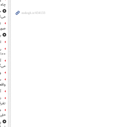
چاه 
خ
می‌ک
ت
صورت
ب
ا
ر
۱۰۰میلیون تومان!
آ
می‌گ
و
س
واقع
آ
ن
تفرق
ه
+فیل
پ