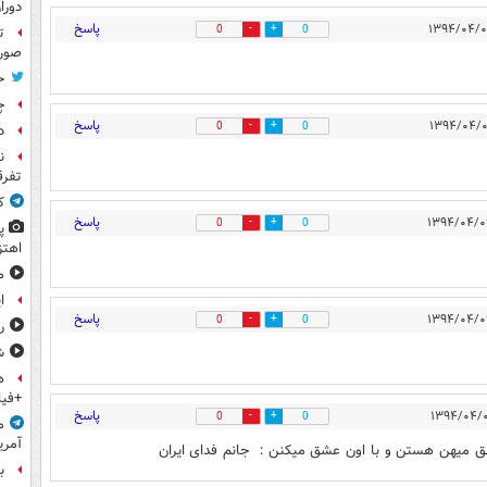
دورا
پاسخ
0
0
ت
صورت
ح
چ
پاسخ
0
0
د
ن
تفرق
ک
پاسخ
0
0
پ
اهتز
م
ا
پاسخ
0
0
ر
ش
ه
+فیل
پاسخ
0
0
م
آمری
ق میهن هستن و با اون عشق میکنن： جانم فدای ایران
ب