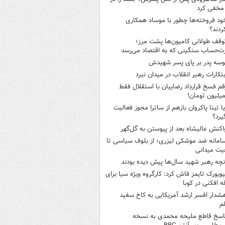
مخفی کرد
ود فروخته‌ها چطور با موساد همکاری
ردند؟
وقف طولانی کامیون‌ها پشت مرز؛
‌حساب سنگینی که به اقتصاد می‌رسد
وسه‌ پدر بر پای پسر شهیدش
بتکارات رهبر انقلاب در میدان نبرد
قم فسخ قرارداد رضاییان با استقلال فقط
یا تینا پاکروان بازهم از ساترا مجوز فعالیت
یرد؟
اکنش عالیشاه بعد از پیوستن به گل‌گهر
امانه ضد موشکی لیزری؛ از بلوف سیاسی تا
یت میدانی
نچه رهبر شهید سال‌ها پیش دیده بودند
یویورک تایمز فاش کرد: کارگروه ویژه سیا برای
ه افکنی در کوبا
شدار افسر ارشد آمریکایی به کاخ سفید
م
اسخ قاطع ملیحه محمدی به نسخه