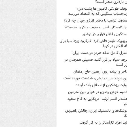
ن بارداری مجاز است؟
وقف طولانی کامیون‌ها پشت مرز؛
‌حساب سنگینی که به اقتصاد می‌رسد
ماقت ترامپ با ذخایر انرژی جهان چه کرد؟
را تابستان فصل محبوب میکروب‌هاست؟
ستگیری قاتل فراری در نوشهر
یویورک تایمز فاش کرد: کارگروه ویژه سیا برای
ه افکنی در کوبا
نترل کامل تنگه هرمز در دست ایران!
رچم سیاه بر فراز گنبد حسینی همچنان در
از است
اجرای پیاده روی اربعین حاج رمضان
ین دیپلماسی نمایشی، شکست خورده است
وایت پزشکیان از انحلال بانک آینده
میم خوش رضوی در هوای بین‌الحرمین
شدار افسر ارشد آمریکایی به کاخ سفید
م
وشک‌های بالستیک ایران؛ چالش راهبردی
کا
اید افراد کارآمدتر را به کار گرفت