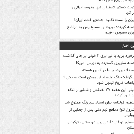
م‌طلبی روی آنتن BBC
ویت دستور تعطیلی تنها مدرسه ایرانی را
 کرد
یران را تست نکنید! جاده‌ی خشم ایران!
مله کوبنده نیروهای مسلح یمن به مواضع
ران سعودی +فیلم
ن اخبار
خورد پراید با تیر برق ۲ فوتی بر جای گذاشت
مله سایبری گسترده به بورس آمریکا
نعا: نیروهای ما در کمین‌ هستند
لگراف: جنگ علیه ایران ممکن است به یکی از
اهات تاریخ تبدیل شود
کپلر: این هفته ۲۷ نفتکش و شناور از تنگه
 عبور کردند
نظیم قولنامه برای اسناد سبزرنگ ممنوع شد
روع تلخ مدافع تیم ملی پس از جدایی از
پولیس
مضای توافق دفاعی بین عربستان، ترکیه و
تان