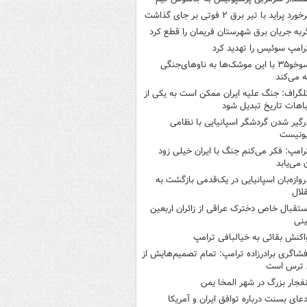
خورد پراید با تیر برق ۲ فوتی بر جای گذاشت
ربه جریان برق شهرستان فریمان را قطع کرد
رامپ سوئیس را تهدید کرد
سوخو۳۵ با این موشک‌ها به ناوهای‌جنگی
 می‌کند
لگراف: جنگ علیه ایران ممکن است به یکی از
اهات تاریخ تبدیل شود
رگیر شدن گردشگر اسپانیایی با نظامی
ونیست
رامپ: فکر می‌کنم جنگ با ایران خیلی زود
ن می‌یابد
روازه‌بان اسپانیایی در یک‌قدمی بازگشت به
لال
ستقبال خاص دخترک عراقی از زائران اربعین
نی
اکنش بقائی به خیالبافی ترامپ
فشاگری برادرزاده ترامپ: تمام تصمیم‌هایش از
 ترس است
نفجار بزرگ در شهر المخا یمن
دعای بسنت درباره توافق ایران و آمریکا