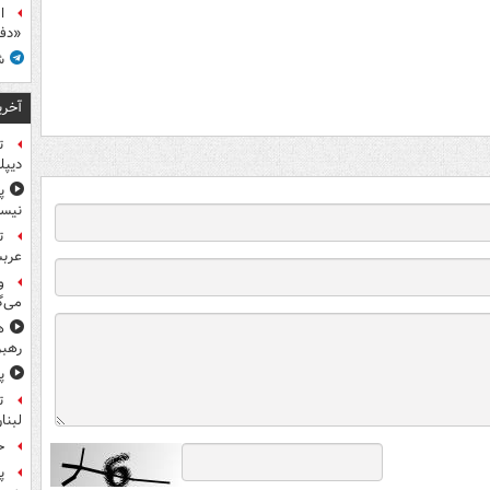
ا
«دف
ش
آخری
ت
دیپل
پ
نیس
ت
عرب
و
می‌گ
ه
رهبر
پ
ت
لبنا
حمله
پ