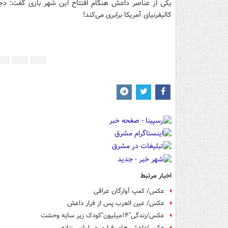
یکی از عناصر داعش هنگام افتتاح این شهر بازی گفت: دجله
کالیفرنیای آمریکا برابری می‌کند!
اخبار مرتبط
عکس/ کمپ آوارگان عراقی
عکس/ عین العرب پس از فرار داعش
عکس/زندگی"۱۴میلیون"کودک زیر سایه وحشت
عکس/داعشی‌های فراری در لباس زنانه