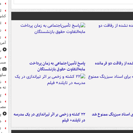
ه
ا
کشو
ا
ن
ت
آمری
ر
ر
مسیر
ه از رفاقت دو فرمانده‌
پاسخ تأمین‌اجتماعی به زمان پرداخت
مابه‌التفاوت حقوق بازنشستگان
ت
ساوی
ن
نه م
پ
د
مصن
ای اسناد سبزرنگ ممنوع شد
۲۲ کشته و زخمی بر اثر تیراندازی در یک مدرسه
پ
در تایلند+ فیلم
د
ت