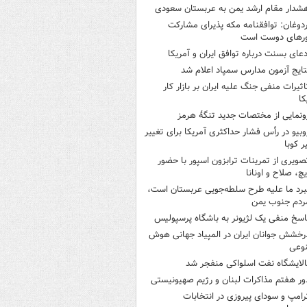
شدار مقام ارشد یمن به عربستان سعودی
ردوغان: توافقنامه مکه پذیرای مشارکت
رهای دوست است
دعای بسنت درباره توافق ایران و آمریکا
تایج آزمون مدارس سمپاد اعلام شد
اثیرات منفی جنگ علیه ایران بر بازار کار
کا
ونمایی از مختصات جدید تنگۀ هرمز
وبیو در رأس فشار حداکثری آمریکا برای تغییر
 کوبا
صویری از تمرینات ترابزون اسپور با حضور
چ، صلاح و اونانا
برد ما علیه طرح سلطه‌جویی عربستان است،
ردم جنوب یمن
اسخ منفی یک لژیونر به باشگاه پرسپولیس
رخشش جوانان ایران در المپیاد جهانی هوش
وعی
الایشگاه نفت اسلواکی منفجر شد
ور هفتم مذاکرات لبنان و رژیم صهیونیستی
رامپ و سودای پیروزی در انتخابات