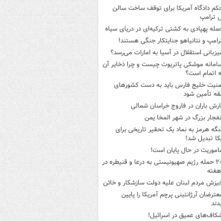
کم دادگاه آمریکا برای توقف ساخت سالن
 ترامپ
مله پهپادی به کشتی ترکیه‌ای در دریای سیاه
رامپ و نتانیاهو جنایتکار جنگی هستند!
یزبانی استقلال در آسیا به امارات می‌رسد؟
امانه موشکی پاتریوت چیست و چرا ذخایر آن
ه اتمام است؟
منیت خلیج فارس باید به دست کشورهای
ه تأمین شود
ارش باران در فاروج خراسان شمالی
نفجار بزرگ در شهر المخا یمن
نگه هرمز به نماد یک تحقیر تاریخی برای
کا تبدیل شد!
اموریت در حال پایان است!
۲۰ حمله رژیم صهیونیستی به درعا و قنیطره در
هفته
یزش مردم لبنان علیه دولت سازشکار و خائن
عترضان آرژانتینی پرچم آمریکا را پایین
دند
کاف‌های عمیق در اسرائیل!