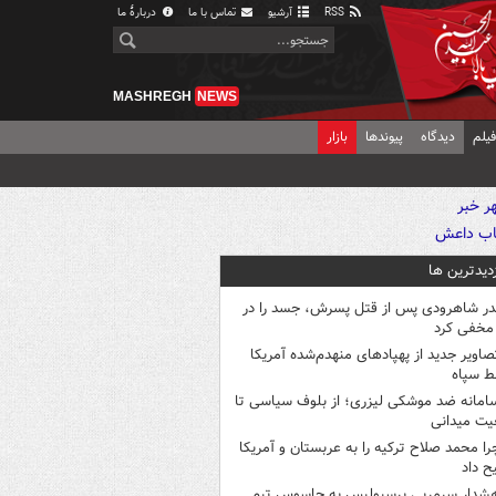
RSS
آرشیو
تماس با ما
دربارهٔ ما
MASHREGH
NEWS
یلم
دیدگاه
پیوندها
بازار
زدیدترین ها
در شاهرودی پس از قتل پسرش، جسد را در
مخفی کرد
صاویر جدید از پهپادهای منهدم‌شده آمریکا
ط سپاه
امانه ضد موشکی لیزری؛ از بلوف سیاسی تا
یت میدانی
را محمد صلاح ترکیه را به عربستان و آمریکا
ح داد
شدار سرمربی پرسپولیس به جاسوس تیم