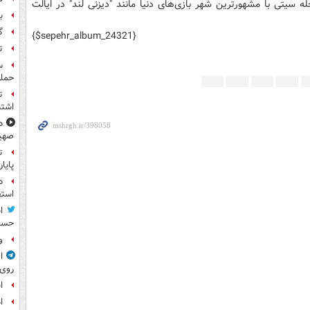
 سیتی با مشهورترین شهر بازی‌های دنیا مانند "دیزنی لند" در ایالت
بر
گ
{$sepehr_album_24321}
ت
حمله
ت
اشتب
د
صهی
ت
پایا
د
استق
ا
حسی
و
ا
روی
ا
ا