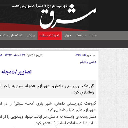
خانه
سیاست
جهان
تحولات منطقه
ورزش
شبکه‌های اجتماع
کد خبر
398058
تاریخ انتشار:
۲۴ اسفند ۱۳۹۳ - ۰۸:۵۵
عکس و فیلم
تصاویر/«دجله 
گروهک تروریستی داعش، شهربازی «دجله سیتی» را در استا
راه‌اندازی کرد.
گروهک تروریستی داعش، شهر بازی "دجله سیتی" را در استان 
شهربازی‌های دنیا راه‌اندازی کرد.
دفتر رسانه‌ای وابسته به داعش در ایالت نینوا، ویدئویی را ا
سایه دولت خلافت اسلامی" منتشر کرد.