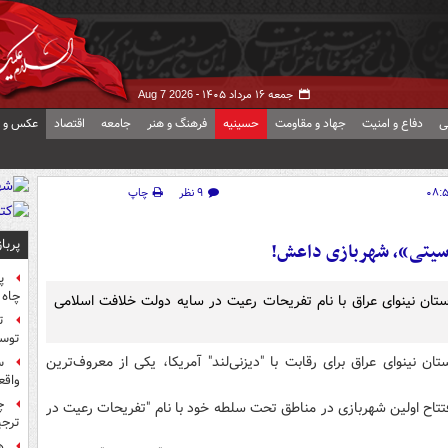
جمعه ۱۶ مرداد ۱۴۰۵ -
Aug 7 2026
ی
دفاع و امنیت
جهاد و مقاومت
حسینیه
فرهنگ و هنر
جامعه
اقتصاد
عکس و ف
۹ نظر
چاپ
پربا
سیتی»، شهربازی داعش!
پ
چاه 
ن نینوای عراق با نام تفریحات رعیت در سایه دولت خلافت اسلامی
ت
توس
نینوای عراق برای رقابت با "دیزنی‌لند" آمریکا، یکی از معروف‌ترین
س
واقع
چ
ز افتتاح اولین شهربازی در مناطق تحت سلطه خود با نام "تفریحات رعیت در
ترجی
ه