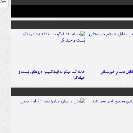
میان
قابل همنام خوزستانی
حمله تند فیگو به اینفانتینو: دروغگو، پَست‌ و
حیله‌گر!