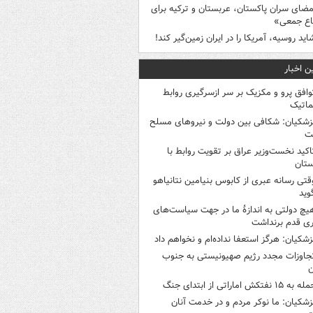
مضای سران پاکستان، عربستان و ترکیه برای
اع جمعی»
اید روسیه، آمریکا را در ایران زمین‌گیر کند!
ن اخبار
وافق پرو و مکزیک بر سر ازسرگیری روابط
ماتیک
زشکیان: شکافی بین دولت و نیروهای مسلح
ت
اکید نخست‌وزیر عراق بر تقویت روابط با
ستان
قتی رسانه عبری از کابوس بنیامین نتانیاهو
وید
یچ دولتی به اندازۀ ما در جهت سیاست‌های
ی قدم برنداشت
زشکیان: هرگز استعفا نداده‌ام و نخواهم داد
جاوزات مجدد رژیم صهیونیستی به جنوب
ن
 به ۱۵ نفتکش‌ اماراتی از ابتدای جنگ
زشکیان: ما نوکر مردم و در خدمت آنان