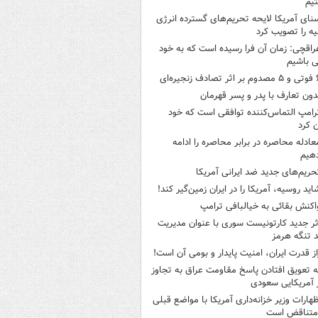
یم
نای آمریکا لایحه تحریم‌های گسترده انرژی
ه را تصویب کرد
راقچی: زمان آن فرا رسیده است که به خود
 باشیم
ثر تصادف زنجیره‌ای
دون تعارف با پدر و پسر قهرمان
رامپ التماس‌کننده توافقی است که خود
ن کرد
عادله محاصره در برابر محاصره را ادامه
هیم
حریم‌های جدید ضد ایرانی آمریکا
اید روسیه، آمریکا را در ایران زمین‌گیر کند!
اکنش بقائی به خیالبافی ترامپ
ثر جدید کارتونیست سوری با عنوان مدیریت
 تنگه هرمز
از قدرت ایران، امنیت پایدار و بومی آن است!
ه تعویق افتادن پاسخ مقاومت عراق به تجاوز
 آمریکایی سعودی
ظهارات وزیر خزانه‌داری آمریکا با مواضع قبلی
متناقض است