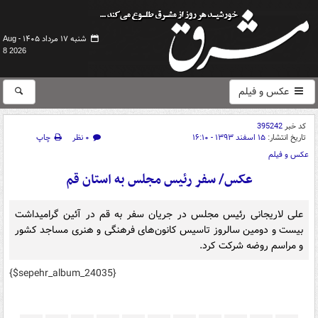
شنبه ۱۷ مرداد ۱۴۰۵ -
Aug
8 2026
عکس و فیلم
کد خبر
395242
تاریخ انتشار:
۱۵ اسفند ۱۳۹۳ - ۱۶:۱۰
۰ نظر
چاپ
عکس و فیلم
عکس/ سفر رئیس مجلس به استان قم
علی لاریجانی رئیس مجلس در جریان سفر به قم در آئین گرامیداشت
بیست و دومین سالروز تاسیس کانون‌های فرهنگی و هنری مساجد کشور
و مراسم روضه شرکت کرد.
{$sepehr_album_24035}