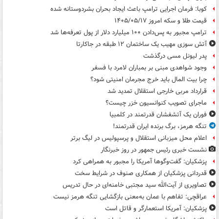
کوبا: فرمان اجرایی ترامپ باعث ایجاد بحران بشردوستانه شده
قیمت طلا و سکه امروز ۱۴۰۵/۰۵/۱۷
ترامپ مجبور به پس‌دادن ۱۰۰ میلیارد دلار از پول تعرفه‌ها شد
آتش سوزی مهیب یک ساختمان ۱۲ طبقه در جاکارتا
پدر لیونل مسی درگذشت
وجود شواهدی مبنی بر بمباران لامرد با فسفر
چرا بیت المال باید خرج مجرمان امنیتی شود؟
قرارداد مربی خارجی استقلال تمدید شد
ماجرای تصویب کنوانسیون خزر چیست؟
فوران یک آتشفشان قدرتمند در کلمبیا
تنگه هرمز، برگ برنده ایران قدرتمند!
اعلام محل میزبانی استقلال و پرسپولیس در لیگ برتر
نشست خبری رئیس جمهور در روز خبرنگار
پزشکیان: گفت‌وگوها آمریکا را مجبور به همراهی کرد
قدردانی پزشکیان از همکاری صنوف در شرایط سخت
تصاویری از آیت‌الله سید مجتبی خامنه‌ای در حال تدریس
عراقچی: تفاهم با عمان به‌معنی بازگشایی تنگه هرمز نیست
پزشکیان: آمریکا استعمارگر و قاتل است