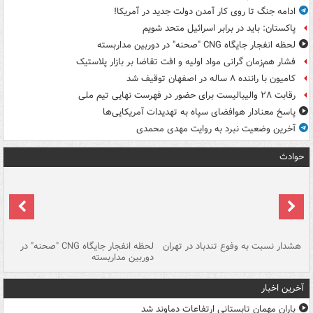
ادامه جنگ تا روی کار آمدن دولت جدید در آمریکا!
پاکستان: باید در برابر اسرائیل متحد شویم
لحظه انفجار جایگاه CNG "صحنه" در دوربین مداربسته
فشار هم‌زمان گرانی مواد اولیه و افت تقاضا بر بازار پلاستیک
کامیون با راننده ۸ ساله در اصفهان توقیف شد
رقابت ۲۸ والیبالیست برای حضور در فهرست نهایی تیم ملی
پاسخ معنادار هوافضای سپاه به تهدیدات آمریکایی‌ها
آخرین وضعیت نبرد به روایت مهدی محمدی
حوادث
ای
هشدار نسبت به وفوع تندباد در تهران
لحظه انفجار جایگاه CNG "صحنه" در
دس
دوربین مداربسته
ات
آخرین اخبار
باران مهمان تابستانی ارتفاعات دماوند شد