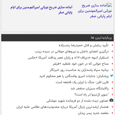
آماده سازی ضریح نورانی امیرالمومنین برای ایام
پایانی صفر
پربازدیدترین ها
تأیید ربایش و قتل حمیدرضا رجب‌زاده
درگیری اعضای داعش و نیروهای جولانی در سیده زینب
استقرار انبوه «دی‌اف‑۱۷» و پایان عصر پدافند آمریکا +عکس
مداح جوانی که در خون خود غلطید +فیلم
بیانیه سپاه پاسداران به مناسبت روز خبرنگار
پزشکیان: جنایات امروز واشنگتن را هم محکوم کنید
فارن افرز: جنگ با ایران یک فاجعه است
پالایشگاه سیزران منفجر شد
"سوپر ال‌نینو"در راه است؟
تصاویر دیده‌ نشده از دو فرمانده شهید موشکی
هشدار ارشدترین ژنرال آمریکا درباره محدودیت‌های نظامی علیه ایران
مقصد جدید پسر زیدان