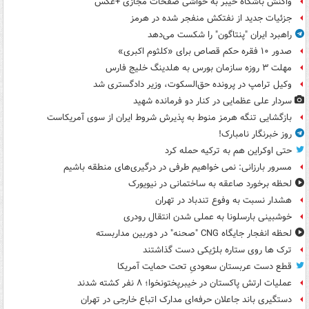
واکنش باشگاه خیبر به حواشی صفحات مجازی +عکس
جزئیات جدید از نفتکش منفجر شده در هرمز
راهبرد ایران "پنتاگون" را شکست می‌دهد
صدور ۱۰ فقره حکم قصاص برای «کلثوم اکبری»
مهلت ۳ روزه سازمان بورس به هلدینگ خلیج فارس
وکیل ترامپ در پرونده حق‌السکوت، وزیر دادگستری شد
سردار علی عظمایی در کنار دو فرمانده شهید
بازگشایی تنگه هرمز منوط به پذیرش شروط ایران از سوی آمریکاست
روز خبرنگار نامبارک!
حتی اوکراین هم به ترکیه حمله کرد
مسرور بارزانی: نمی خواهیم طرفی در درگیری‌های منطقه باشیم
لحظه برخورد صاعقه به ساختمانی در نیویورک
هشدار نسبت به وفوع تندباد در تهران
خوشبینی بارسلونا به عملی شدن انتقال رودری
لحظه انفجار جایگاه CNG "صحنه" در دوربین مداربسته
ترک ها روی ستاره بلژیکی دست گذاشتند
قطع دست عربستان سعودیِ تحت حمایت آمریکا
عملیات ارتش پاکستان در خیبرپختونخوا؛ ۸ نفر کشته شدند
دستگیری باند جاعلان حرفه‌ای مدارک اتباع خارجی در تهران