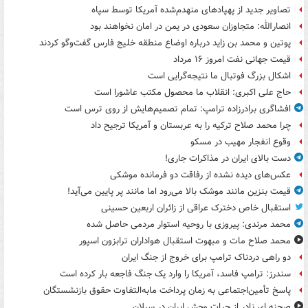
تصاویر جدید از پهپادهای منهدم‌شده آمریکا توسط سپاه
انصارالله: متجاوزان سعودی در یمن در امان نخواهند بود
پوتین و محمد بن زاید درباره اوضاع منطقه خلیج فارس گفت‌وگو کردند
قیمت جهانی نفت امروز ۱۶ مرداد
اشکال بزرگ فوتبال ما نتیجه‌گرایی است
حاج علی اکبری: انقلاب ما محصول مکتب عاشورا است
افشاگری برادرزاده ترامپ: تمام تصمیم‌هایش از روی ترس است
چرا محمد صلاح ترکیه را به عربستان و آمریکا ترجیح داد
وقوع انفجار مهیب در مسکو
دست بالای ایران در مذاکرات جاری!
عکس‌های دیده نشده از رفاقت دو فرمانده‌ موشکی
قیمت بنزین مانند موشک بالا می‌رود اما مانند پر پایین می‌آید!
استقبال خاص دخترک عراقی از زائران اربعین حسینی
محمد مرندی: پیروزی با روحیه استوار مردمی حاصل شده
محمد صلاح مات و مبهوت استقبال هواداران ترابزون اسپور
دو راهی دردناک ترامپ برای خروج از جنگ ایران
سندرز: ترامپ فاسد، آمریکا را وارد یک جنگ فاجعه بار کرده است
پاسخ تأمین‌اجتماعی به زمان پرداخت مابه‌التفاوت حقوق بازنشستگان
صحنه ای نادر از حیات وحش ایران در سبلان