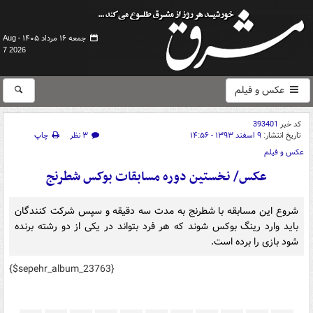
جمعه ۱۶ مرداد ۱۴۰۵ -
Aug
7 2026
عکس و فیلم
کد خبر
393401
تاریخ انتشار:
۹ اسفند ۱۳۹۳ - ۱۴:۵۶
۳ نظر
چاپ
عکس و فیلم
عکس/ نخستین دوره مسابقات بوکس شطرنج
شروع این مسابقه با شطرنج به مدت سه دقیقه و سپس شرکت کنندگان
باید وارد رینگ بوکس شوند که هر فرد بتواند در یکی از دو رشته برنده
شود بازی را برده است.
{$sepehr_album_23763}