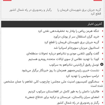
گربه جریان برق شهرستان فریمان را
رگبار و رعدوبرق در راه شمال کشور
قطع کرد
گذ
آخرین اخبار
تنگه هرمز ریاض را وادار به تخفیف‌دهی نفتی کرد
خرید گران استقلال سر از یونان درآورد
گربه جریان برق شهرستان فریمان را قطع کرد
استانبول میزبان سوپرجام اسپانیا شد
گفت وگوی تلفنی مودی و نتانیاهو درباره تحولات منطقه‌ای
کوبا: با تهدید نظامی از سوی ایالات متحده روبه‌رو هستیم
توسل رفیق آرژانتینی نتانیاهو به سرکوب
نشست خبری رئیس‌جمهور همزمان با روز خبرنگار برگزار می‌شود
ترامپ سوئیس را تهدید کرد
سخنگوی کمیسیون امنیت ملی مجلس: چارچوب کلی تفاهم با عمان مشخص
شده است
طالبان: داعش را به طور کامل در افغانستان سرکوب کردیم
امضای سران پاکستان، عربستان و ترکیه برای «دفاع جمعی»
رگبار و رعدوبرق در راه شمال کشور