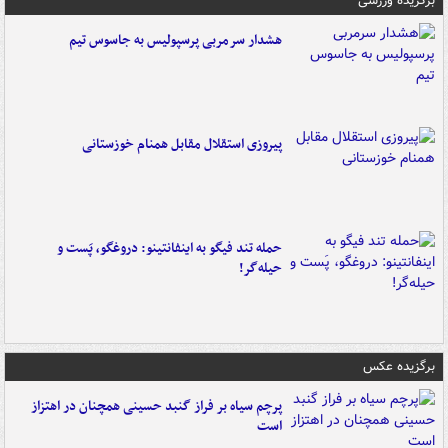
برگزیده ورزشی
هشدار سرمربی پرسپولیس به جاسوس تیم
پیروزی استقلال مقابل همنام خوزستانی
حمله تند فیگو به اینفانتینو: دروغگو، پَست‌ و
حیله‌گر!
برگزیده عکس
پرچم سیاه بر فراز گنبد حسینی همچنان در اهتزاز
است