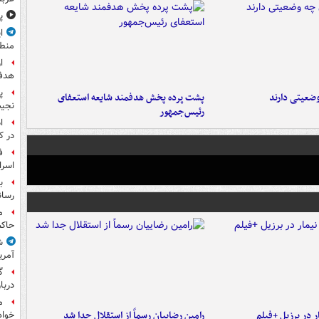
پ
ا
منط
ا
هدف 
پ
ضعیتی دارند
پشت پرده پخش هدفمند شایعه استعفای
نجیب
رئیس‌جمهور
ا
در ک
ف
اسرا
ب
رسان
م
حاکم
ش
آمری
گ
دربار
م
 در برزیل +فیلم
رامین رضاییان رسماً از استقلال جدا شد
خواه