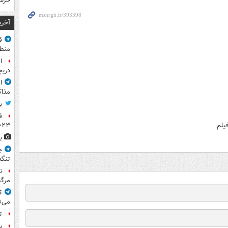
خرس
آخری
ق
منطق
ا
دریچ
ا
مذاک
ب
ق
۲۰۲۳ ر
یلم
ب
ج
تنگه
ن
مرگب
ک
می‌ت
ت
پ