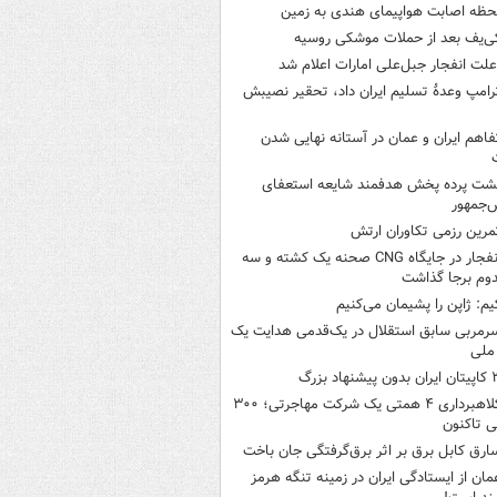
حظه اصابت هواپیمای هندی به زمین
ی‌یف بعد از حملات موشکی روسیه
لت انفجار جبل‌علی امارات اعلام شد
رامپ وعدۀ تسلیم ایران داد، تحقیر نصیبش
فاهم ایران و عمان در آستانه نهایی شدن
شت پرده پخش هدفمند شایعه استعفای
‌جمهور
مرین رزمی تکاوران ارتش
انفجار در جایگاه CNG صحنه یک کشته و سه
وم برجا گذاشت
یم: ژاپن را پشیمان می‌کنیم
رمربی سابق استقلال در یک‌قدمی هدایت یک
ملی
ن بدون پیشنهاد بزرگ
کلاهبرداری ۴ همتی یک شرکت مهاجرتی؛ ۳۰۰
 تاکنون
ارق کابل برق بر اثر برق‌گرفتگی جان باخت
مان از ایستادگی ایران در زمینه تنگه هرمز