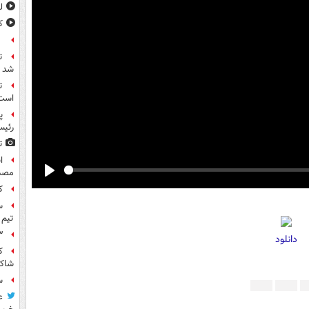
ل
ک
ع
ت
شد
ت
است
پ
رئیس
ت
مصد
Play
ک
س
تیم 
۳ کاپیتان ایرا
دانلود
شاکی
س
ع