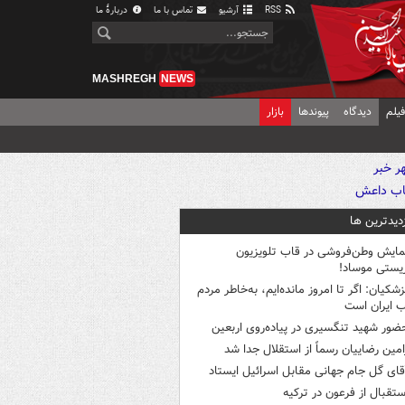
RSS
آرشیو
تماس با ما
دربارهٔ ما
MASHREGH
NEWS
یلم
دیدگاه
پیوندها
بازار
زدیدترین ها
مایش وطن‌فروشی در قاب تلویزیون
یستی موساد!
زشکیان: اگر تا امروز مانده‌ایم، به‌خاطر مردم
 ایران است
ضور شهید تنگسیری در پیاده‌روی اربعین
امین رضاییان رسماً از استقلال جدا شد
قای گل جام جهانی مقابل اسرائیل ایستاد
ستقبال از فرعون در ترکیه