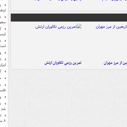
ب
اینفا
ت
سعو
آ
ازسر
ت
است
و
ا
ن از مرز مهران
تمرین رزمی تکاوران ارتش
ایرا
آ
ح
ع
فلس
و
ت
شد
ا
۸ ماه اخیر