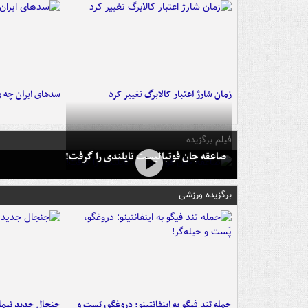
زمان شارژ اعتبار کالابرگ تغییر کرد
سدهای ایران چه و
فیلم برگزیده
صاعقه جان فوتبالیست تایلندی را گرفت!
برگزیده ورزشی
حمله تند فیگو به اینفانتینو: دروغگو، پَست‌ و
جنجال جدید نیمار