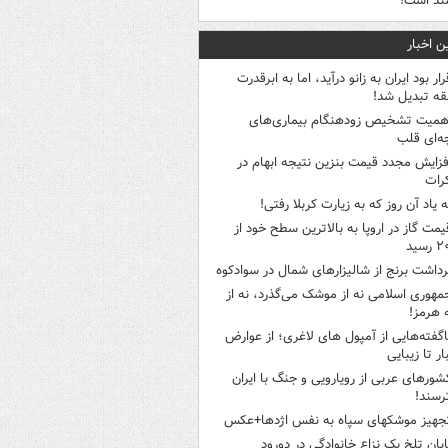
ند است!
ن اخبار
رار بود ایران به زانو درآید، اما به ابرقدرت
ه تبدیل شد!
همیت تشخیص زودهنگام بیماری‌های
ه‌ای قلب
فزایش مجدد قیمت بنزین نتیجه ابهام در
رات
ه یاد آن روز که به زیارت کربلا رفتی!
یمت گاز در اروپا به بالاترین سطح خود از
سید
رداشت برنج از شالیزارهای شمال در سوادکوه
مهوری اسلامی نه از موشک می‌گذرد، نه از
 هرمز!
اگفته‌هایی از آمپول های لاغری؛ از عوارض
ار تا زیبایی
شورهای عربی از رویارویی و جنگ با ایران
رسند!
جهیز موشکهای سپاه به نفس اژدها+عکس
ایان تلخ یک نزاع خانوادگی در دورود