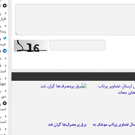
ا
پ
فراز
ی
زندا
و
عرب
ق
د
ف
است
ب
جها
ب
دور 
پ
است
ر
است
ال تصاویر پرتاب موشک به
برق پرمصرف‌ها گران شد
ن
عرب