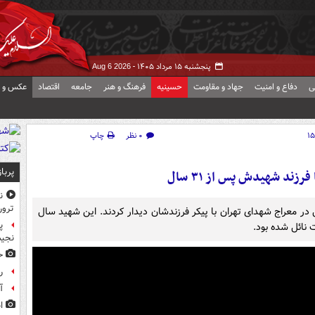
پنجشنبه ۱۵ مرداد ۱۴۰۵ -
Aug 6 2026
ی
دفاع و امنیت
جهاد و مقاومت
حسینیه
فرهنگ و هنر
جامعه
اقتصاد
عکس و ف
۰ نظر
چاپ
پربا
رزند شهیدش پس از ۳۱ سال
ن
ترور
شهید امرالله معروف وند صبح امروز پس از ۳۱ سال در معراج شهدای تهران با پیکر فرزندشان دیدار کردند. این شهید سال
پ
نجیب
ح
ر
آ
ا