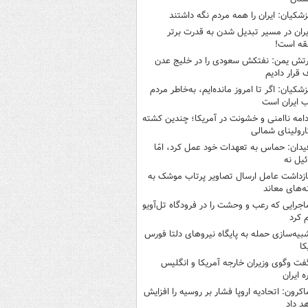
زشکیان: ایران را همه مردم نگه داشتند
یران در مسیر تبدیل شدن به قدرت برتر
قه است!
رتش یمن: نفتکش سعودی را در خلیج عدن
قرار دادیم
زشکیان: اگر تا امروز مانده‌ایم، به‌خاطر مردم
 ایران است
دامه ناامنی و خشونت در آمریکا؛ چندین کشته
ارولینای شمالی
یدان: حماس به تعهدات خود عمل کرد، امّا
ئیل نه
ازداشت عامل ارسال تصاویر پرتاب موشک به
ه‌های معاند
اجرایی که رعب و وحشت را در فرودگاه تل‌آویو
 کرد
بیه‌سازی حمله به پایگاه نیروهای دلتا فورس
کا
فت وگوی وزیران خارجه آمریکا و انگلیس
ه ایران
اکرون: اتحادیه اروپا فشار بر روسیه را افزایش
د داد