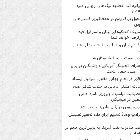
یانیه تند اتحادیه لیگ‌های اروپایی علیه
نتینو
حول بزرگ یمن در هدف‌گیری کشتی‌های
دی
مریکا: گفتگوهای لبنان و اسرائیل فردا
گرفته خواهد شد!
فاهم ایران و عمان در آستانه نهایی شدن
زیر صمت عازم قرقیزستان شد
عتراف تحلیلگر آمریکایی؛ واشنگتن در برابر
ن راهبرد خود را باخت
قای گل جام جهانی مقابل اسرائیل ایستاد
ادثه امنیتی دریایی در جنوب شرقی عدن
صبانیت ترامپ از پیروزی نامزد حامی
طین در میشیگان
ینیسیوس در رئال مادرید ماندنی شد
رامپ وعدۀ تسلیم ایران داد، تحقیر نصیبش
فت صادرات نفت آمریکا به پایین‌ترین حجم در