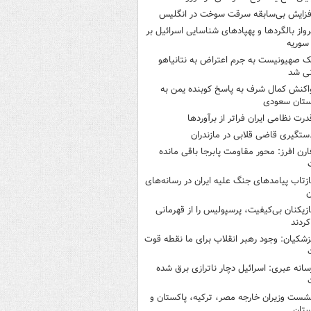
فزایش بی‌سابقه سرقت سوخت در انگلیس
رواز بالگردها و پهپادهای شناسایی اسرائیل بر
 سوریه
ک صهیونیست به جرم اعتراض به نتانیاهو
نی شد
اکنش کمال شرف به پاسخ کوبنده یمن به
ستان سعودی
درت نظامی ایران فراتر از برآوردها
ستگیری قاضی قلابی در مازندران
ارن افرز: محور مقاومت پابرجا باقی مانده
ازتاب پیامدهای جنگ علیه ایران در رسانه‌های
ن
ازیکنان بی‌کیفیت، پرسپولیس را از قهرمانی
کردند
زشکیان: وجود رهبر انقلاب برای ما نقطه قوت
سانه عبری: اسرائیل دچار ناترازی برق شده
شست وزیران خارجه مصر، ترکیه، پاکستان و
ستان