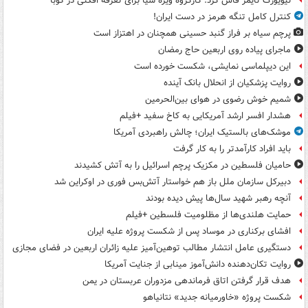
نیویورک تایمز فاش کرد: کارگروه ویژه سیا برای تفرقه افکنی در کوبا
کنترل کامل تنگه هرمز در دست ایران!
پرچم سیاه بر فراز گنبد حسینی همچنان در اهتزاز است
ماجرای پیاده روی اربعین حاج رمضان
این دیپلماسی نمایشی، شکست خورده است
روایت پزشکیان از انحلال بانک آینده
شمیم خوش رضوی در هوای بین‌الحرمین
هشدار افسر ارشد آمریکایی به کاخ سفید +فیلم
موشک‌های بالستیک ایران؛ چالش راهبردی آمریکا
باید افراد کارآمدتر را به کار گرفت
حامیان فلسطین در مکزیک پرچم اسرائیل را به آتش کشیدند
دبیرکل سازمان ملل باز هم خواستار آتش‌بس فوری در اوکراین شد
آنچه رهبر شهید سال‌ها پیش دیده بودند
حمایت هلندی‌ها از مظلومیت فلسطین +فیلم
افشای برکناری در موساد پس از شکست پروژه علیه ایران
دستگیری عامل انتشار مطالب توهین‌آمیز علیه زائران اربعین در فضای مجازی
روایت تکان‌دهنده دانش‌آموز مینابی از جنایت آمریکا
هدف قرار گرفتن اتاق‌ فرماندهی مزدوران عربستان در یمن
شکست پروژه «خاورمیانه جدید» نتانیاهو