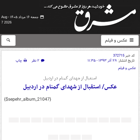
جمعه ۱۶ مرداد ۱۴۰۵ -
Aug
7 2026
عکس و فیلم
کد خبر
372715
تاریخ انتشار:
۲۸ آذر ۱۳۹۳ - ۱۱:۳۵
۲ نظر
چاپ
عکس و فیلم
استقبال از شهدای گمنام در اردبیل
عکس/ استقبال از شهدای گمنام در اردبیل
{$sepehr_album_21047}