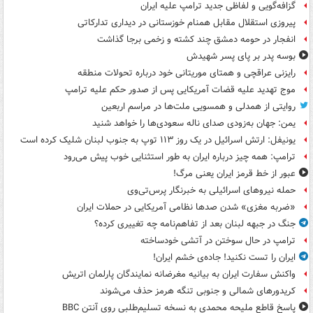
گزافه‌گویی و لفاظی جدید ترامپ علیه ایران
پیروزی استقلال مقابل همنام خوزستانی در دیداری تدارکاتی
انفجار در حومه دمشق چند کشته و زخمی برجا گذاشت
بوسه‌ پدر بر پای پسر شهیدش
رایزنی عراقچی و همتای موریتانی خود درباره تحولات منطقه
موج تهدید علیه قضات آمریکایی پس از صدور حکم علیه ترامپ
روایتی از همدلی و همسویی ملت‌ها در مراسم اربعین
یمن: جهان به‌زودی صدای ناله سعودی‌ها را خواهد شنید
یونیفل: ارتش اسرائیل در یک روز ۱۱۳ توپ به جنوب لبنان شلیک کرده است
ترامپ: همه چیز درباره ایران به طور استثنایی خوب پیش می‌رود
عبور از خط قرمز ایران یعنی مرگ!
حمله نیروهای اسرائیلی به خبرنگار پرس‌تی‌وی
«ضربه مغزی» شدن صدها نظامی آمریکایی در حملات ایران
جنگ در جبهه لبنان بعد از تفاهم‌نامه چه تغییری کرده؟
ترامپ در حال سوختن در آتشی خودساخته
ایران را تست نکنید! جاده‌ی خشم ایران!
واکنش سفارت ایران به بیانیه مغرضانه نمایندگان پارلمان اتریش
کریدورهای شمالی و جنوبی تنگه هرمز حذف می‌شوند
پاسخ قاطع ملیحه محمدی به نسخه تسلیم‌طلبی روی آنتن BBC