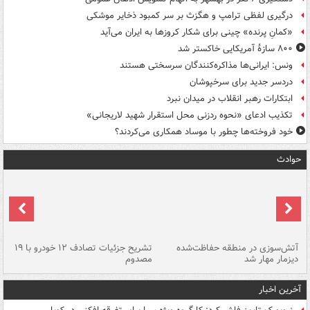
درگیری لفظی ترامپ و هگزث بر سر کمبود ذخایر موشکی
«کمانِ پرنده» چینی برای شکار کروزها به ایران می‌آید
۸۰۰ سازۀ آمریکایی خاکستر شد
ونس: ایرانی‌ها مذاکره‌کنندگان سرسختی هستند
دردسر جدید برای سرخپوشان
ابتکارات رهبر انقلاب در میدان نبرد
تکذیب ادعای «نحوه ردزنی محل استقرار شهید لاریجانی»
خود فروخته‌ها چطور با موساد همکاری می‌کردند؟
حوادث
تصادف مرگبار در محور اهواز–شوش ۲
آتش‌سوزی در منطقه حفاظت‌شده
تشریح جزئیات تصادف ۱۲ خودرو با ۱۹
پا
دیزمار مهار شد
مصدوم
آخرین اخبار