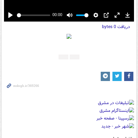
00:00
Play
Mute
Settings
PIP
Enter
Down
دریافت
0 bytes
fullscreen