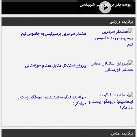
بوسه‌ پدر بر پای پسر شهیدش
برگزیده ورزشی
هشدار سرمربی پرسپولیس به جاسوس تیم
پیروزی استقلال مقابل همنام خوزستانی
حمله تند فیگو به اینفانتینو: دروغگو، پَست‌ و
حیله‌گر!
برگزیده عکس