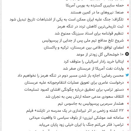
حمله سایبری گسترده به بورس آمریکا
صنعا: نیروهای ما در کمین‌ هستند
تلگراف: جنگ علیه ایران ممکن است به یکی از اشتباهات تاریخ تبدیل شود
ثبت تاریخی‌ترین کاهش تردد در تنگه هرمز
تنظیم قولنامه برای اسناد سبزرنگ ممنوع شد
شروع تلخ مدافع تیم ملی پس از جدایی از پرسپولیس
امضای توافق دفاعی بین عربستان، ترکیه و پاکستان
۱۰ خوشحالی گل زودتر از موعد
ایتالیا خرید رادار اسرائیلی را متوقف کرد
واردات نفت آمریکا از عربستان صفر شد
محسن رضایی: اجازه باز شدن مسیر دوم در تنگه هرمز را نخواهیم داد
درخواست عامری برای تعویق عملیات انتقام‌جویانه علیه عربستان
دستور ترامپ برای تحقیق درباره چگونگی افشای کمبود تسلیحات
ائتلاف سعودی مدعی حمله ارتش یمن به نجران شد
هشدار سرمربی پرسپولیس به جاسوس تیم
۲۲ کشته و زخمی بر اثر تیراندازی در یک مدرسه در تایلند+ فیلم
سامانه ضد موشکی لیزری؛ از بلوف سیاسی تا واقعیت میدانی
ترامپ: فکر می‌کنم جنگ با ایران خیلی زود پایان می‌یابد