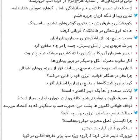
نیمی از آمریکایی‌ها از تشدید هرج‌ومرج در غرب آسیا می‌ترسند
از حذف نام همسر تا تغییر نام خانوادگی؛ اما و اگرهای تعویض شناسنامه
نمایی زیبا از تنگه کریان جزیره قشم
رکوردشکنی پیش‌فروش جدیدترین گوشی‌های تاشوی سامسونگ
حادثه غرق‌شدگی در طاقانک ۲ قربانی گرفت
مسجد جامع یزد، از باشکوه‌ترین معماری‌های ایران
پدر شاهرودی پس از قتل پسرش، جسد را در چاه مخفی کرد
دردسر همزمان آمریکا و اوکراین با ته کشیدن موشک های پاتریوت
آثار مخرب مصرف الکل و سیگار در بروز بیماری‌ها
اذعان رسانه صهیونیست به موج بی‌سابقه فرار از سرزمین‌های اشغالی
چرا مغز در هنگام خواب، انرژی خود را خالی می‌کند؟
گرما برای پالایشگاه‌ها و منابع برق اروپا اضطرار آفرید
ایالات متحده واقعاً یک «ببر کاغذی» است!
آیا مصرف قهوه و نوشیدنی‌های کافئین‌دار در دوران بارداری مجاز است؟
توقف طولانی کامیون‌ها پشت مرز؛ صورت‌حساب سنگینی که به اقتصاد می‌رسد
حماقت ترامپ با ذخایر انرژی جهان چه کرد؟
چرا تابستان فصل محبوب میکروب‌هاست؟
دستگیری قاتل فراری در نوشهر
نیویورک تایمز فاش کرد: کارگروه ویژه سیا برای تفرقه افکنی در کوبا