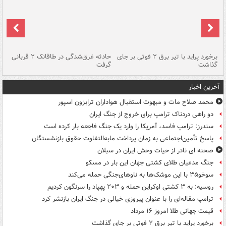
برخورد پراید با تیر برق ۲ فوتی بر جای
حادثه غرق‌شدگی در طاقانک ۲ قربانی
پد
گذاشت
گرفت
جس
آخرین اخبار
محمد صلاح مات و مبهوت استقبال هواداران ترابزون اسپور
دو راهی دردناک ترامپ برای خروج از جنگ ایران
سندرز: ترامپ فاسد، آمریکا را وارد یک جنگ فاجعه بار کرده است
پاسخ تأمین‌اجتماعی به زمان پرداخت مابه‌التفاوت حقوق بازنشستگان
صحنه ای نادر از حیات وحش ایران در سبلان
جنگ مدعیان طلای کشتی جهان این بار در مسکو
سوخو۳۵ با این موشک‌ها به ناوهای‌جنگی حمله می‌کند
روسیه: به ۳ کشتی اوکراین حمله و ۲۰۳ پهپاد را سرنگون کردیم
ترامپ مقاله‌ای را با عنوان پیروزی خیالی در جنگ ایران بازنشر کرد
قیمت جهانی طلا امروز ۱۶ مرداد
برخورد پراید با تیر برق ۲ فوتی بر جای گذاشت