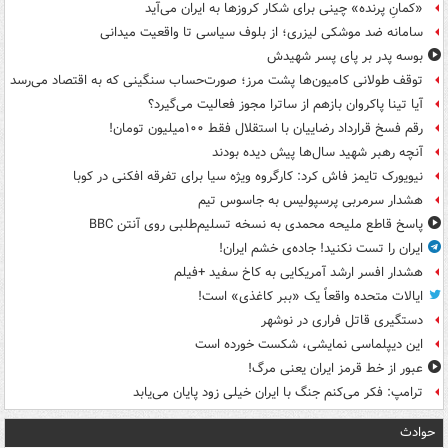
«کمانِ پرنده» چینی برای شکار کروزها به ایران می‌آید
سامانه ضد موشکی لیزری؛ از بلوف سیاسی تا واقعیت میدانی
بوسه‌ پدر بر پای پسر شهیدش
توقف طولانی کامیون‌ها پشت مرز؛ صورت‌حساب سنگینی که به اقتصاد می‌رسد
آیا تینا پاکروان بازهم از ساترا مجوز فعالیت می‌گیرد؟
رقم فسخ قرارداد رضاییان با استقلال فقط ۱۰۰میلیون تومان!
آنچه رهبر شهید سال‌ها پیش دیده بودند
نیویورک تایمز فاش کرد: کارگروه ویژه سیا برای تفرقه افکنی در کوبا
هشدار سرمربی پرسپولیس به جاسوس تیم
پاسخ قاطع ملیحه محمدی به نسخه تسلیم‌طلبی روی آنتن BBC
ایران را تست نکنید! جاده‌ی خشم ایران!
هشدار افسر ارشد آمریکایی به کاخ سفید +فیلم
ایالات متحده واقعاً یک «ببر کاغذی» است!
دستگیری قاتل فراری در نوشهر
این دیپلماسی نمایشی، شکست خورده است
عبور از خط قرمز ایران یعنی مرگ!
ترامپ: فکر می‌کنم جنگ با ایران خیلی زود پایان می‌یابد
حوادث