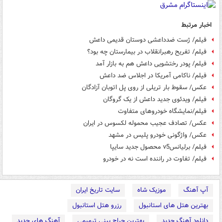
اخبار مرتبط
فیلم/ ژست ضدداعشی دوستان قدیمی داعش
فیلم/ تفریح رهبرانقلاب در بیمارستان چه بود؟
فیلم/ پودر رختشویی داعش هم به بازار آمد
فیلم/ ناکامی آمریکا در اجلاس ضد داعش
عکس/ سقوط بار تریلی از روی پل اتوبان آزادگان
فیلم/ ویدئوی جدید داعش از یک گروگان
فیلم/نمایشگاه خودروهای متفاوت
عکس/ تصادف عجیب محموله لکسوس در ایران
عکس/ واژگونی خودرو پلیس در مشهد
فیلم/ برلیانسv5 محصول جدید سایپا
فیلم/ تفاوت در راننده است نه در خودرو
آپ آهنگ
موزیک شاه
سایت تاریخ ایران
بهترین هتل های استانبول
رزرو هتل استانبول
دانلود آهنگ جدید
بهترین جراح بینی ترمیمی
آهنگ های جدید