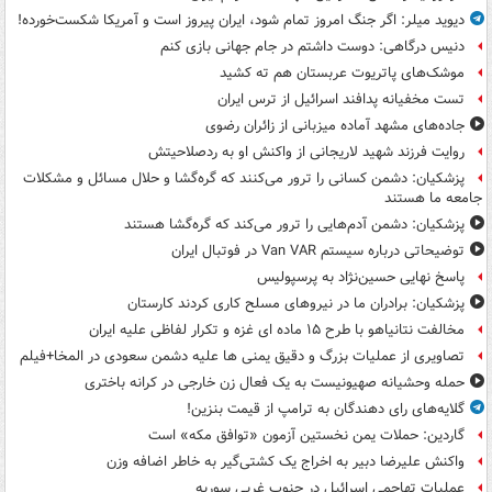
دیوید میلر: اگر جنگ امروز تمام شود، ایران پیروز است و آمریکا شکست‌خورده!
دنیس درگاهی: دوست داشتم در جام جهانی بازی کنم
موشک‌های پاتریوت عربستان هم ته‌ کشید
تست مخفیانه پدافند اسرائیل از ترس ایران
جاده‌های مشهد آماده میزبانی از زائران رضوی
روایت فرزند شهید لاریجانی از واکنش او به ردصلاحیتش
پزشکیان: دشمن کسانی را ترور می‌کنند که گره‌گشا و حلال مسائل و مشکلات
جامعه ما هستند
پزشکیان: دشمن آدم‌هایی را ترور می‌کند که گره‌گشا هستند
توضیحاتی درباره سیستم Van VAR در فوتبال ایران
پاسخ نهایی حسین‌نژاد به پرسپولیس
پزشکیان: برادران ما در نیروهای مسلح کاری کردند کارستان
مخالفت نتانیاهو با طرح ۱۵ ماده ای غزه و تکرار لفاظی علیه ایران
تصاویری از عملیات بزرگ و دقیق یمنی ها علیه دشمن سعودی در المخا+فیلم
حمله وحشیانه صهیونیست به یک فعال زن خارجی در کرانه باختری
گلایه‌های رای دهندگان به ترامپ از قیمت بنزین!
گاردین: حملات یمن نخستین آزمون «توافق مکه» است
واکنش علیرضا دبیر به اخراج یک کشتی‌گیر به خاطر اضافه وزن
عملیات تهاجمی اسرائیل در جنوب غربی سوریه