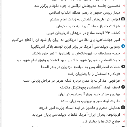
نخستین جلسه مدیرعامل تراکتور با جواد نکونام برگزار شد
دیدار رییس جمهور با رهبر معظم انقلاب اسلامی
اعزام زائر اولی‌های آبادانی به زیارت امام هشتم
شهادت جانباز حمله آمریکا به جنوب کرمان
کشف ۳۳ قبضه سلاح در مرزهای آذربایجان غربی
امیر جهانشاهی: پای نظامی آمریکایی به ایران باز شود آن را قطع می‌کنیم
رسوایی دیپلماسی آمریکا در برابر ایران توسط بلاگر آمریکایی!
حمله مسلحانه به قهوه‌خانه‌ای در زاهدان؛ ۲ نفر جان باختند
حجت‌الاسلام سعیدی: شهید خادمی مورد اعتماد و وثوق امام شهید بود
حملات انصارالله یمن به مواضع مزدوران در بندر المخا
فولاد راه استقلال را با رضاییان رفت
عراقچی: مذاکرات با عمان درباره تنگه هرمز در مراحل پایانی است
لحظه فوران آتشفشان پوپوکتپتل مکزیک
بهترین مراکز خرید ورق آلومینیوم در ایران
تفاوت لوله سبز و نیوپایپ به زبان ساده
همایش محرم و عاشورا در آینه اسناد وزارت امور خارجه
اولیانوف: بحران ایران-آمریکا فقط با دیپلماسی پایان می‌یابد
صلاح ترک‌ها را پولدار کرد