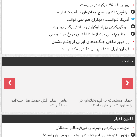
رویای اف-۳۵ ترکیه در بن‌بست
عراقچی: اکنون هیچ مذاکره‌ای با آمریکا نداریم
آمریکا نتوانست؛ دیگران هم نمی توانند
سرنگون‌کردن پهپاد اوکراینی با آتش رگبار روس‌ها
از مظلوم‌نمایی براندازها تا افشای دروغ مراد ویسی
راز عبور مخفی جنگنده‌های ایرانی از چشم دشمن
فیدان: ایران هدف پیمان دفاعی مکه نیست
حوادث
حمله مسلحانه به قهوه‌خانه‌ای در
عامل اصلی قتل حمیدرضا رجب‌زاده
گر
زاهدان؛ ۲ نفر جان باختند
دستگیر شد
نا
آخرین اخبار
هزینه باورنکردنی تیم‌های غیرفوتبالی استقلال
مزدور اینترنشنال: اسرائیل تنها متحد مردم ایران است!