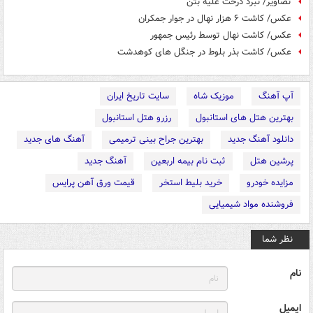
تصاویر/ نبرد درخت علیه بتن
عکس/ كاشت ۶ هزار نهال در جوار جمکران
عكس/ کاشت نهال توسط رئیس جمهور
عکس/ کاشت بذر بلوط در جنگل های کوهدشت
آپ آهنگ
موزیک شاه
سایت تاریخ ایران
بهترین هتل های استانبول
رزرو هتل استانبول
دانلود آهنگ جدید
بهترین جراح بینی ترمیمی
آهنگ های جدید
پرشین هتل
ثبت نام بیمه اربعین
آهنگ جدید
مزایده خودرو
خرید بلیط استخر
قیمت ورق آهن پرایس
فروشنده مواد شیمیایی
نظر شما
نام
ایمیل