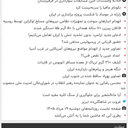
حادثه وحشتناک حین مسابقات سوارکاری در قرقیزستان
نکونام مافیا را سربه‌نیست کرد
زلزله در موساد با شکست پروژه براندازی در ایران
انهدام انبارهای سوخت و تجهیزات نظامی نیروهای مسلح اوکراین توسط روسیه
قاتلان پیرزن ۷۰ ساله همدانی با ۵۰ گرم طلا دستگیر شدند
ادعای جدید ترامپ: بدون تشدید تنش با ایران تعامل می‌کنیم!
حضور قربانی در پرسپولیس منتفی شد؟
تصاویر جدید از انهدام مواضع نیروهای آمریکایی در غرب آسیا
امداد غیبی یا نقص فنی!؟
کشف ۳۱۰ گرم تریاک از معده مسافر اتوبوس در قاینات
تنگه هرمز و پیام‌های بازدارنده ایران
تصاویر پهپاد ساقط شده در جنوب ایران
محسن رضایی به عنوان نماینده رهبر انقلاب در شورای‌عالی امنیت ملی منصوب
شد
آیا ماءالشعیر برای جلوگیری از سنگ کلیه مفید است
غروب در شاهگلی‌ده تبریز
صفحه نخست روزنامه‌های دوشنبه ۱۹ مرداد ۱۴۰۵
بطری آبی که ماشین شما را به آتش می‌کشد
حوادث