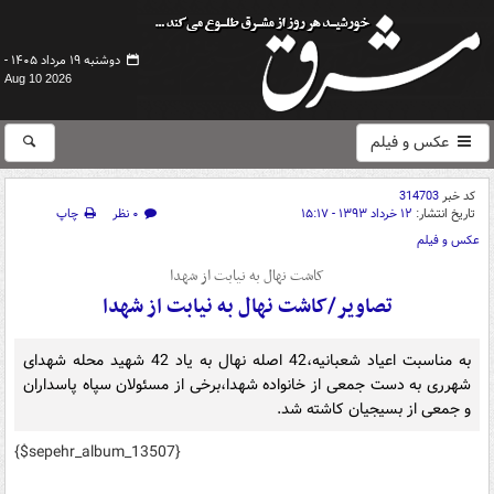
دوشنبه ۱۹ مرداد ۱۴۰۵ -
Aug 10 2026
عکس و فیلم
کد خبر
314703
تاریخ انتشار:
۱۲ خرداد ۱۳۹۳ - ۱۵:۱۷
۰ نظر
چاپ
عکس و فیلم
کاشت نهال به نیابت از شهدا
تصاویر/کاشت نهال به نیابت از شهدا
به مناسبت اعیاد شعبانیه،42 اصله نهال به یاد 42 شهید محله شهدای
شهرری به دست جمعی از خانواده شهدا،برخی از مسئولان سپاه پاسداران
و جمعی از بسیجیان کاشته شد.
{$sepehr_album_13507}