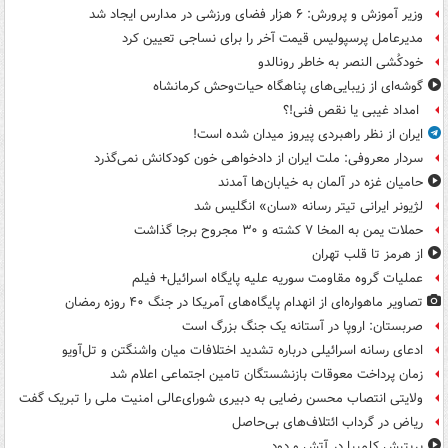
وزیر آموزش و پرورش: ۶ هزار فضای ورزشی در مدارس ایجاد شد
مدیرعامل پرسپولیس قیمت آخر را برای نساجی تعیین کرد
خودکُشی النصر به خاطر رونالدو
گوشه‌ای از زیبایی‌های پناهگاه‌ حیات‌وحش کرمانشاه
امداد غیبی یا نقص فنی!؟
ایران از نظر راهبردی پیروز میدان شده است!
سردار معروفی: ملت ایران از دادخواهی خون کودکانش نمی‌گذرد
حامیان غزه در آلمان به خیابان‌ها آمدند
لژیونر ایرانی تیتر رسانه «سان» انگلیس شد
حملات یمن به المخا ۷ کشته و ۳۰ مجروح برجا گذاشت
از هرمز تا قلب تهران
عملیات گروه مقاومت سوریه علیه پایگاه اسرائیل+ فیلم
تصاویر ماهواره‌ای از انهدام پایگاه‌های آمریکا در جنگ ۴۰ روزه رمضان
صربستان: اروپا در آستانه یک جنگ بزرگ است
ادعای رسانه اسرائیلی درباره تشدید اختلافات میان واشنگتن و تل‌آویو
زمان پرداخت معوقات بازنشستگان تامین اجتماعی اعلام شد
ولایتی انتصاب محسن رضایی به دبیری شورای‌عالی امنیت ملی را تبریک گفت
ریاض در گرداب ائتلاف‌های بی‌حاصل
بریتیش کلمبیا در آتش و دود