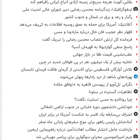
بقایی:کویت هرچه سریع‌تر زمینه آزادی اتباع ایرانی رافراهم کند
اینفوگرافیک/ زندگینامه محسن رضایی دبیر شورای عالی امنیت‌ ملی
رگبار و رعد و برق در شمال و جنوب کشور
آتلانتیک: آمریکا برای حمله به عمق روسیه اطلاعات به کی‌یف می‌دهد
اظهار نظر عجیب فان خال درباره مارادونا و مسی
فرمانده کل ارتش انتصاب محسن رضایی را تبریک گفت
پاسخ منفی گواردیولا به قهرمان آسیا!
عقب‌نشینی قیمت طلا در بازار جهانی
تخلیه بیش از یک میلیون نفر در پی طوفان شدید در چین
تلاش آوارگان فلسطینی برای کاستن از گرمای طاقت فرسای تابستان
پهپادهای شاهد از دید رادارها پنهان می‌شوند
نگرانی تل‌آویو از پیوستن قاهره به «توافق مکه»
تظاهرات گسترده در سئوتا
چرا رونالدو به مسی تسلیت نگفت؟
خودکشی دانشجوی دوره خلبانی در جنوب اراضی اشغالی
اعتراف بی‌سابقه یک افسر به شکست آمریکا در برابر ایران
آماده‌باش پلیس راهور برای موج سفرهای پایانی ماه صفر
بازداشت عامل انتشار مطالب اهانت‌آمیز درباره راهپیمایی اربعین
حرم امیرالمومنین محیای سوگواری برای پیامبر مهربانی شد