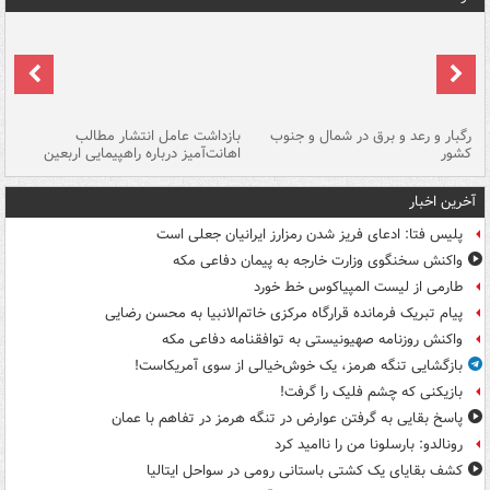
رگبار و رعد و برق در شمال و جنوب
بازداشت عامل انتشار مطالب
کشور
اهانت‌آمیز درباره راهپیمایی اربعین
گر
آخرین اخبار
پلیس فتا: ادعای فریز شدن رمزارز ایرانیان جعلی است
واکنش سخنگوی وزارت خارجه به پیمان دفاعی مکه
طارمی از لیست المپیاکوس خط خورد
پیام تبریک فرمانده قرارگاه مرکزی خاتم‌الانبیا به محسن رضایی
واکنش روزنامه صهیونیستی به توافقنامه دفاعی مکه
بازگشایی تنگه هرمز، یک خوش‌خیالی از سوی آمریکاست!
بازیکنی که چشم فلیک را گرفت!
پاسخ بقایی به گرفتن عوارض در تنگه هرمز در تفاهم با عمان
رونالدو: بارسلونا من را ناامید کرد
کشف بقایای یک کشتی باستانی رومی در سواحل ایتالیا