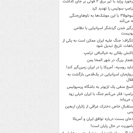
خورد پراید با تیر برق ۲ فوتی بر جای گذاشت
رامپ سوئیس را تهدید کرد
سوخو۳۵ با این موشک‌ها به ناوهای‌جنگی
 می‌کند
رگیر شدن گردشگر اسپانیایی با نظامی
ونیست
لگراف: جنگ علیه ایران ممکن است به یکی از
اهات تاریخ تبدیل شود
اکنش بقائی به خیالبافی ترامپ
نفجار بزرگ در شهر المخا یمن
اید روسیه، آمریکا را در ایران زمین‌گیر کند!
روازه‌بان اسپانیایی در یک‌قدمی بازگشت به
لال
اسخ منفی یک لژیونر به باشگاه پرسپولیس
رامپ: فکر می‌کنم جنگ با ایران خیلی زود
ن می‌یابد
ستقبال خاص دخترک عراقی از زائران اربعین
نی
دعای بسنت درباره توافق ایران و آمریکا
اموریت در حال پایان است!