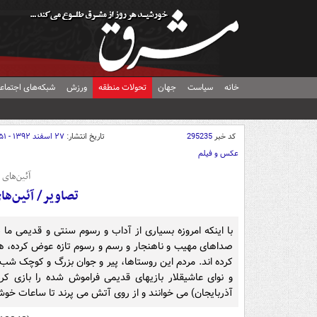
خانه
سیاست
جهان
تحولات منطقه
ورزش
شبکه‌های اجتماع
کد خبر
295235
تاریخ انتشار:
۲۷ اسفند ۱۳۹۲ - ۲۰:۵۱
عکس و فیلم
آئین‌های
تصاویر/ آئین‌ه
با اینکه امروزه بسیاری از آداب و رسوم سنتی و قدیمی ما 
صداهای مهیب و ناهنجار و رسم و رسوم تازه عوض کرده، هن
کرده اند. مردم این روستاها، پیر و جوان بزرگ و کوچک ش
و نوای عاشیقلار بازیهای قدیمی فراموش شده را بازی 
آذربایجان) می خوانند و از روی آتش می پرند تا ساعات خوش