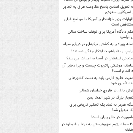
ه تعویق افتادن پاسخ مقاومت عراق به تجاوز
 آمریکایی سعودی
ظهارات وزیر خزانه‌داری آمریکا با مواضع قبلی
متناقض است
کم دادگاه آمریکا برای توقف ساخت سالن
 ترامپ
مله پهپادی به کشتی ترکیه‌ای در دریای سیاه
رامپ و نتانیاهو جنایتکار جنگی هستند!
یزبانی استقلال در آسیا به امارات می‌رسد؟
امانه موشکی پاتریوت چیست و چرا ذخایر آن
ه اتمام است؟
منیت خلیج فارس باید به دست کشورهای
ه تأمین شود
ارش باران در فاروج خراسان شمالی
نفجار بزرگ در شهر المخا یمن
نگه هرمز به نماد یک تحقیر تاریخی برای
کا تبدیل شد!
اموریت در حال پایان است!
۲۰ حمله رژیم صهیونیستی به درعا و قنیطره در
هفته