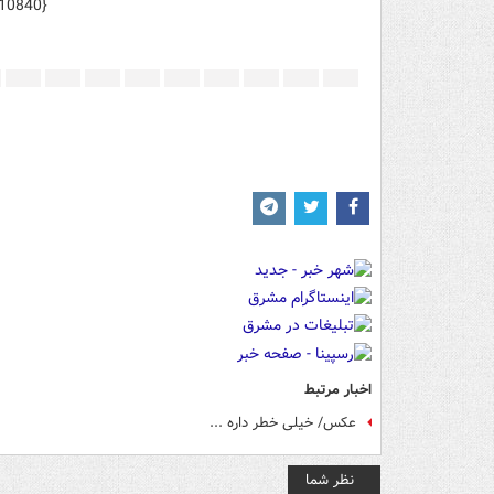
10840}
اخبار مرتبط
عکس/ خیلی خطر داره ...
نظر شما