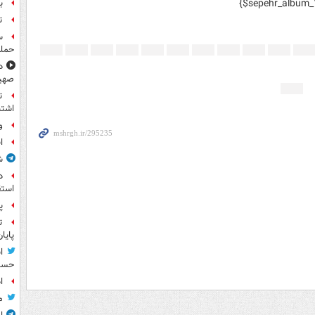
{$sepehr_album_
بر
ت
حمله
د
صهی
ت
اشتب
و
ا
ش
د
استق
پ
ت
پایا
ا
حسی
ا
م