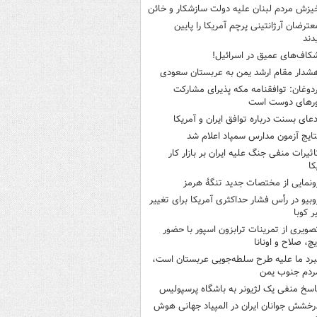
یزش مردم لبنان علیه دولت سازشکار و خائن
عترضان آرژانتینی پرچم آمریکا را پایین
دند
کاف‌های عمیق در اسرائیل!
شدار مقام ارشد یمن به عربستان سعودی
ردوغان: توافقنامه مکه پذیرای مشارکت
رهای دوست است
دعای بسنت درباره توافق ایران و آمریکا
تایج آزمون مدارس سمپاد اعلام شد
اثیرات منفی جنگ علیه ایران بر بازار کار
کا
ونمایی از مختصات جدید تنگۀ هرمز
وبیو در رأس فشار حداکثری آمریکا برای تغییر
 کوبا
صویری از تمرینات ترابزون اسپور با حضور
چ، صلاح و اونانا
برد ما علیه طرح سلطه‌جویی عربستان است،
ردم جنوب یمن
اسخ منفی یک لژیونر به باشگاه پرسپولیس
رخشش جوانان ایران در المپیاد جهانی هوش