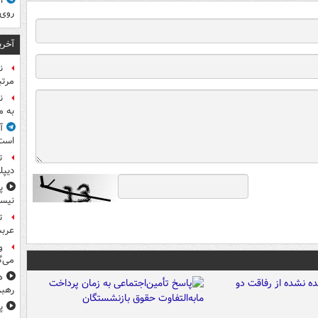
ا
روی
آخری
ن
مرتب
ن
به م
آ
است
ت
دیپل
پ
نیس
ت
عرب
و
می‌گ
ه
رهبر
پ