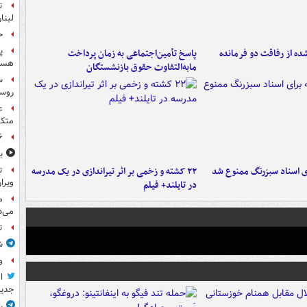
ت
لبنا
حمله
پ
ه از رفاقت دو فرمانده‌
پاسخ تأمین‌اجتماعی به زمان پرداخت
هست
مابه‌التفاوت حقوق بازنشستگان
س
روسی
ع
متکی
۶ فوتی و ۵ مصدوم بر ا
ب
ای اسناد سبزرنگ ممنوع شد
۲۲ کشته و زخمی بر اثر تیراندازی در یک مدرسه
ت
ویرا
در تایلند+ فیلم
م
می‌د
ت
ش
و
ا
جدید
ر