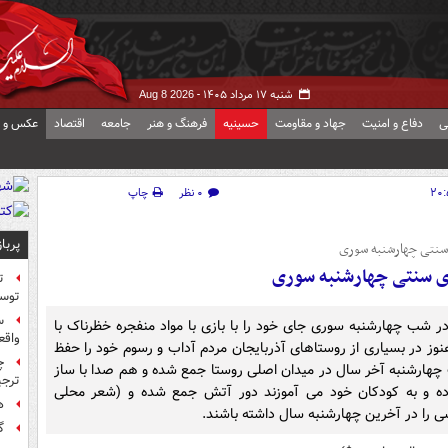
شنبه ۱۷ مرداد ۱۴۰۵ -
Aug 8 2026
ی
دفاع و امنیت
جهاد و مقاومت
حسینیه
فرهنگ و هنر
جامعه
اقتصاد
عکس و ف
۰ نظر
چاپ
پربا
 سنتی چهارشنبه سوری
ای سنتی چهارشنبه سوری
ت
توس
س
در شب چهارشنبه سوری جای خود را با بازی با مواد منفجره خظرناک با
واقع
وز در بسیاری از روستاهای آذربایجان مردم آداب و رسوم خود را حفظ
چ
ب چهارشنبه آخر سال در میدان اصلی روستا جمع شده و هم صدا با ساز
ترجی
کرده و به کودکان خود می آموزند دور آتش جمع شده و (شعر محلی
ه
ی را در آخرین چهارشنبه سال داشته باشند.
گ