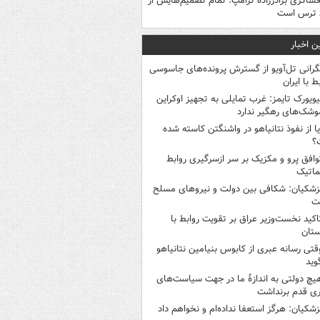
فشاگری برادرزاده ترامپ: تمام تصمیم‌هایش از
 ترس است
ن اخبار
گرانی تل‌آویو از گسترش پرونده‌های جاسوسی
ط با ایران
یویورک تایمز: غرب تمایلی به تجهیز اوکراین
وشک‌های رهگیر ندارد
یا از نفوذ نتانیاهو در واشنگتن کاسته شده
؟
وافق پرو و مکزیک بر سر ازسرگیری روابط
ماتیک
زشکیان: شکافی بین دولت و نیروهای مسلح
ت
اکید نخست‌وزیر عراق بر تقویت روابط با
ستان
قتی رسانه عبری از کابوس بنیامین نتانیاهو
وید
یچ دولتی به اندازۀ ما در جهت سیاست‌های
ی قدم برنداشت
زشکیان: هرگز استعفا نداده‌ام و نخواهم داد