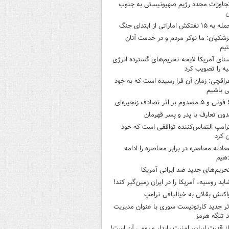
جاوزات مجدد رژیم صهیونیستی به جنوب
ن
 به ۱۵ نفتکش‌ اماراتی از ابتدای جنگ
زشکیان: ما نوکر مردم و در خدمت آنان
یم
نای آمریکا لایحه تحریم‌های گسترده انرژی
ه را تصویب کرد
راقچی: زمان آن فرا رسیده است که به خود
 باشیم
ثر تصادف زنجیره‌ای
دون تعارف با پدر و پسر قهرمان
رامپ التماس‌کننده توافقی است که خود
ن کرد
عادله محاصره در برابر محاصره را ادامه
هیم
حریم‌های جدید ضد ایرانی آمریکا
اید روسیه، آمریکا را در ایران زمین‌گیر کند!
اکنش بقائی به خیالبافی ترامپ
ثر جدید کارتونیست سوری با عنوان مدیریت
 تنگه هرمز
از قدرت ایران، امنیت پایدار و بومی آن است!