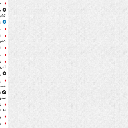
خ
م
کشی
ش
ه
ا
کشو
ا
ن
ت
آمری
ر
ر
مسیر
ت
ساوی
ن
نه م
پ
د