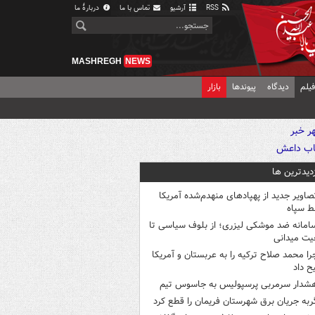
RSS
آرشیو
تماس با ما
دربارهٔ ما
MASHREGH
NEWS
یلم
دیدگاه
پیوندها
بازار
زدیدترین ها
صاویر جدید از پهپادهای منهدم‌شده آمریکا
ط سپاه
امانه ضد موشکی لیزری؛ از بلوف سیاسی تا
یت میدانی
را محمد صلاح ترکیه را به عربستان و آمریکا
ح داد
شدار سرمربی پرسپولیس به جاسوس تیم
ربه جریان برق شهرستان فریمان را قطع کرد