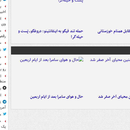
ب
اخیر
ا
وی 
قابل همنام خوزستانی
حمله تند فیگو به اینفانتینو: دروغگو، پَست‌ و
ح
رقص
حیله‌گر!
ح
ت
م
س
رو ب
ا
منطق
ب
ا
ن محیای آخر صفر شد
حال و هوای سامرا بعد از ایام اربعین
ت
آمری
م
یک 