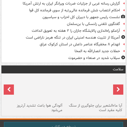
گزارش رسانه غربی از جزئیات ضربات ویرانگر ایران به ارتش آمریکا
احکام انتصاب شش فرمانده عالی‌رتبه از سوی فرمانده کل قوا
نشست رئیس جمهور با دبیران کل احزاب و سیاسیون
گفتگوی تلفنی زلنسکی با بن‌سلمان
آرامکو راه‌اندازی پالایشگاه جازان را ۲ هفته به تعویق انداخت
آمریکا از تثبیت هندسه امنیتی ایران در تنگه هرمز ناراضی است
انهدام ۸ مخفیگاه عناصر داعش در استان کرکوک عراق
حملات جدید انصارالله به المخا
سیلاب شدید در صنعاء و حضرموت
سلامت
آیا ماءالشعیر برای جلوگیری از سنگ
آلودگی هوا باعث تشدید آرتروز
حذ
کلیه مفید است
می‌شود
کل
نسخه دسکتاپ