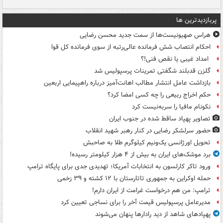
پربازدیدترین ها
هراس صهیونیست‌ها از سمت جدید محسن رضایی
احکام انتصاب شش فرمانده عالی‌رتبه از سوی فرمانده کل قوا
امداد غیبی یا نقص فنی!؟
گلزن قدبلند شگفتی تمرینات پرسپولیس شد
بازداشت عامل انتشار مطالب اهانت‌آمیز درباره راهپیمایی اربعین
حکم اخراج ربیعی را چه کسی امضا کرد؟
نکونام مافیا را سربه‌نیست کرد
تصاویر پهپاد ساقط شده در جنوب ایران
حضور سرلشکر رضایی در کنار رهبر شهید انقلاب
تحویل اورژانسی یک‌ونیم کیلوگرم طلا به صاحبش
برد موشک‌های ایران به بیش از ۴ هزار کیلومتر رسیده!
ورود تاکر کارلسون به انتخابات آمریکا؛ تهدیدی جدی برای پایگاه ترامپ
حمله اوکراین به جمهوری تاتارستان با ۱۲ کشته و ۳۹ زخمی
ترامپ: من هم درخواست غرامت از ایران دارم!
مدیرعامل پرسپولیس قیمت آخر را برای نساجی تعیین کرد
پهپادهای شاهد از دید رادارها پنهان می‌شوند