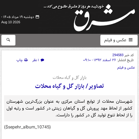
دوشنبه ۱۹ مرداد ۱۴۰۵ -
Aug 10 2026
عکس و فیلم
کد خبر
294583
تاریخ انتشار:
۲۶ اسفند ۱۳۹۲ - ۰۹:۱۰
۱ نظر
چاپ
عکس و فیلم
بازار گل و گیاه محلات
تصاویر/ بازار گل و گیاه محلات
شهرستان محلات از توابع استان مرکزی به عنوان بزرگ‌ترین شهرستان
کشور از لحاظ مهد پرورش گل و گیاهان زینتی در کشور است و رتبه اول
را از لحاط تنوع تولید گل در کشور را داراست.
{$sepehr_album_10745}