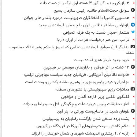
۳ بازیکن جدید گل گهر ۳ هفته اول لیگ را از دست دادند
سوابق حجت‌الاسلام طائب، رئیس سازمان بسیج
همسویی کلمبیا با اشغالگران صهیونیست درمورد بلندی‌های جولان
بازطراحی ساختار نظامی ایران با چیدمان فرماندهان جدید
هشدار احدیان نسبت به یک فرقه انحرافی
ترامپ: من هم درخواست غرامت از ایران دارم!
اینفوگرافی/ سوابق فرماندهان نظامی که امروز با حکم رهبر انقلاب منصوب
شدند
خرید جدید تارتار هنوز آماده نیست
۱۳ کشته بر اثر طوفان و باران‌های موسمی در فیلیپین
خانواده نظامیان آمریکایی، قربانیان جدید سیاست مهاجرتی ترامپ
مهاجرانی: دیدار رئیس‌جمهور با رهبری نشانه یکدلی و وحدت است
مذاکرات رژیم صهیونیستی با کشورهای منطقه
گفتگوی تلفنی وزیر خارجه آلمان و عراقچی
آغاز تحقیقات پلیس درباره علت و چگونگی قتل حمیدرضا رجب‌زاده
طوفان شدید در ماساچوست ویرانی به بار آورد
پشت پرده منتفی شدن بازگشت رضاییان به پرسپولیس
اعلام کاهش سوخت‌رسان‌های آمریکا در فرودگاه بن‌گوریون
زلزله ۴.۷ ریشتری اندیمشک شهرهای شمال خوزستان را لرزاند