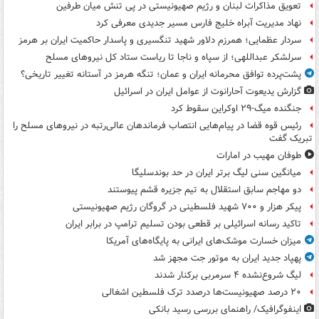
تعویق مذاکرات لبنان و رژیم صهیونیستی در پی تنش میان طرفین
نهاد مدیریت آبراه خلیج فارس مسیر جدیدی معرفی کرد
سردار عظمایی؛ همرزم دلاور شهید تنگسیری و پاسدار حاکمیت ایران بر هرمز
سرلشکر عبداللهی؛ از سپاه و ناجا تا ریاست ستاد کل نیروهای مسلح
پشت‌پرده توافق محرمانه ایران و عمان؛ تنگه هرمز در آستانه تغییر تاریخی؟
گزارش یدیعوت آحارانوت از عوامل ایران در اسرائیل
جنگنده میگ-۲۹ اوکراین سقوط کرد
رئیس قوه قضا در پیام‌هایی انتصاب‌ فرماندهان عالی‌رتبه در نیروهای مسلح را
تبریک گفت
طوفان مهیب در امارات
میانگین سنی لیگ برتر ایران در حد بوندسلیگا
دو مهاجم سابق استقلال به تیم جزیره قشم پیوستند
پیکر هزار و ۷۰۰ شهید فلسطینی در گروگان رژیم صهیونیستی
تاکید رسانه اسرائیلی بر قطعی بودن تسلیم ترامپ در برابر ایران
میزان خسارت موشک‌های ایرانی به پایگاه‌های آمریکا
پهپاد جدید ایران به موتور جت مجهز شد
لیگ شروع‌نشده ۴ سرمربی برکنار شدند
۲۰ درصد صهیونیست‌ها درصدد ترک فلسطین اشغالی
اینفوگرافیک/ راهنمای بررسی رسید بانکی