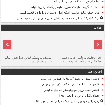
لیگ شروع‌نشده ۴ سرمربی برکنار شدند
عملیات گروه مقاومت سوریه علیه پایگاه اسرائیل+ فیلم
وزیر جنگ سابق ترامپ: اینکه ایران دست بالا را دارد واقعیت است
اینفوگرافیک/ زندگینامه محسن رضایی دبیر شورای عالی امنیت‌ ملی
حوادث
آغاز تحقیقات پلیس درباره علت و
دستگیری پزشک قلابی عمل‌های زیبایی
هش
چگونگی قتل حمیدرضا رجب‌زاده
در شهریار تهران
ها
آخرین اخبار
ذخایر اضطراری نفت آمریکا به کمترین حد رسید
تاریبو وست: از مالدینی و کاستاکورتا بهتر بودم
تجاوز مجدد رژیم صهیونیستی به جنوب لبنان
تعداد زائران ایرانی در اربعین ۱۴۰۵
رجزخوانی مهدی رسولی در خونخواهی رهبر شهید انقلاب